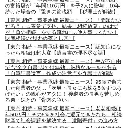
の富裕層が「年間110万円」を子2人に贈与…10年
続けた場合の「驚きの節税額」【税理士が解説】
【東京 相続・事業承継 最新ニュース】「問題ない
だろう」→善意で支払。結果「相続放棄」のはず
が「負の相続」をする流れに…他人事じゃない！
財産相続の“思わぬ落とし穴”【
【東京 相続・事業承継 最新ニュース】認知症にな
ったら相続は超大変【遺言書の理不尽な話】
【東京 相続・事業承継 最新ニュース】手が不自由
でも“全文自書”以外は無効…厳格なルールがある
「自筆証書遺言」作成の注意点を弁護士が解説
【東京 相続・事業承継 最新ニュース】95歳で逝去
した創業者の父…「次男・長女にも株を5％ずつあ
げたい」の親心がアダに！ 後継者の長男を苦しめ
る弟・妹との「骨肉の争い」
【東京 相続・事業承継 最新ニュース】老老相続は
年50兆円！その5％を社会に還元できたなら…相続
財産で社会課題を解決する「遺贈寄付」の進め方