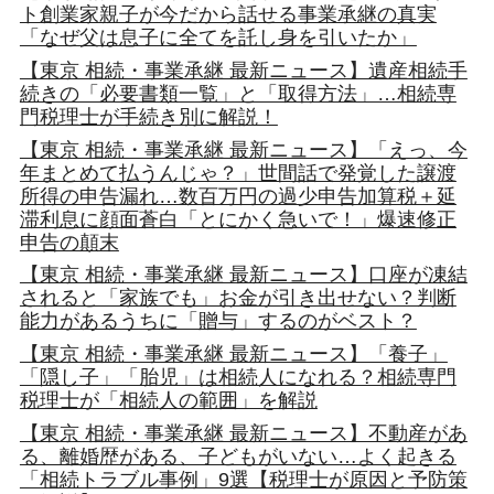
ト創業家親子が今だから話せる事業承継の真実
「なぜ父は息子に全てを託し身を引いたか」
【東京 相続・事業承継 最新ニュース】遺産相続手
続きの「必要書類一覧」と「取得方法」…相続専
門税理士が手続き別に解説！
【東京 相続・事業承継 最新ニュース】「えっ、今
年まとめて払うんじゃ？」世間話で発覚した譲渡
所得の申告漏れ…数百万円の過少申告加算税＋延
滞利息に顔面蒼白「とにかく急いで！」爆速修正
申告の顛末
【東京 相続・事業承継 最新ニュース】口座が凍結
されると「家族でも」お金が引き出せない？判断
能力があるうちに「贈与」するのがベスト？
【東京 相続・事業承継 最新ニュース】「養子」
「隠し子」「胎児」は相続人になれる？相続専門
税理士が「相続人の範囲」を解説
【東京 相続・事業承継 最新ニュース】不動産があ
る、離婚歴がある、子どもがいない…よく起きる
「相続トラブル事例」9選【税理士が原因と予防策