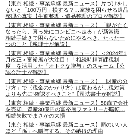
【東京 相続・事業承継 最新ニュース】片づけをし
ないと「100万円」損する？…家族を困らせる遺品
整理の真実【生前整理・遺品整理のプロが解説】
【東京 相続・事業承継 最新ニュース】「親が亡く
なったら、真っ先にコンビニへ走る」が新常識！
相続手続きで困らないためにやるべき、たった一
つのこと【税理士が解説】
【東京 相続・事業承継 最新ニュース】＜2024年1
月改正＞富裕層が大注目！「相続時精算課税制
度」を活用した「オトクな贈与」のスキーム【公
認会計士が解説】
【東京 相続・事業承継 最新ニュース】「財産の分
け方」で〈税金のかかり方〉は変わるが…税対策
よりも先に“確認すべきこと”【司法書士が解説】
【東京 相続・事業承継 最新ニュース】58歳で会社
を売却、資産30億円の富裕層ファミリーが暗転…
相続失敗でまさかの大損
【東京 相続・事業承継 最新ニュース】頭のいい人
ほど「孫」へ贈与する、その納得の理由