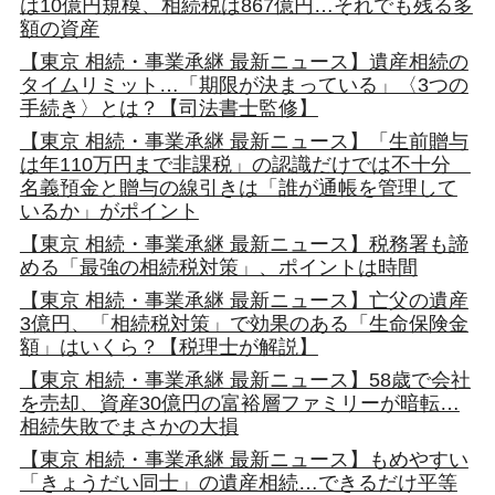
は10億円規模、相続税は867億円…それでも残る多
額の資産
【東京 相続・事業承継 最新ニュース】遺産相続の
タイムリミット…「期限が決まっている」〈3つの
手続き〉とは？【司法書士監修】
【東京 相続・事業承継 最新ニュース】「生前贈与
は年110万円まで非課税」の認識だけでは不十分
名義預金と贈与の線引きは「誰が通帳を管理して
いるか」がポイント
【東京 相続・事業承継 最新ニュース】税務署も諦
める「最強の相続税対策」、ポイントは時間
【東京 相続・事業承継 最新ニュース】亡父の遺産
3億円、「相続税対策」で効果のある「生命保険金
額」はいくら？【税理士が解説】
【東京 相続・事業承継 最新ニュース】58歳で会社
を売却、資産30億円の富裕層ファミリーが暗転…
相続失敗でまさかの大損
【東京 相続・事業承継 最新ニュース】もめやすい
「きょうだい同士」の遺産相続…できるだけ平等