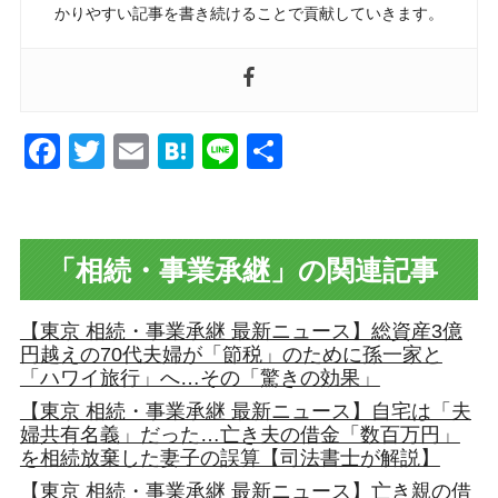
かりやすい記事を書き続けることで貢献していきます。
Facebook
Twitter
Email
Hatena
Line
共
有
「相続・事業承継」の関連記事
【東京 相続・事業承継 最新ニュース】総資産3億
円越えの70代夫婦が「節税」のために孫一家と
「ハワイ旅行」へ…その「驚きの効果」
【東京 相続・事業承継 最新ニュース】自宅は「夫
婦共有名義」だった…亡き夫の借金「数百万円」
を相続放棄した妻子の誤算【司法書士が解説】
【東京 相続・事業承継 最新ニュース】亡き親の借