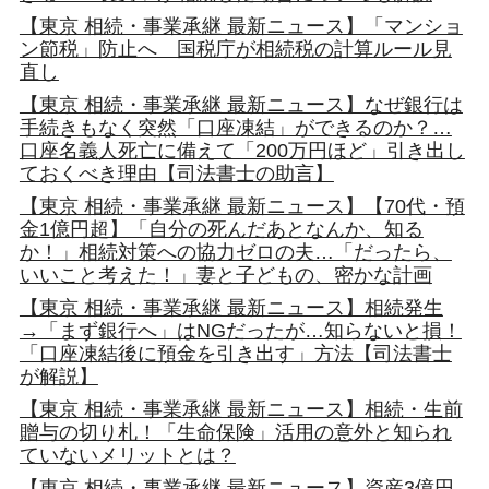
【東京 相続・事業承継 最新ニュース】「マンショ
ン節税」防止へ 国税庁が相続税の計算ルール見
直し
【東京 相続・事業承継 最新ニュース】なぜ銀行は
手続きもなく突然「口座凍結」ができるのか？…
口座名義人死亡に備えて「200万円ほど」引き出し
ておくべき理由【司法書士の助言】
【東京 相続・事業承継 最新ニュース】【70代・預
金1億円超】「自分の死んだあとなんか、知る
か！」相続対策への協力ゼロの夫…「だったら、
いいこと考えた！」妻と子どもの、密かな計画
【東京 相続・事業承継 最新ニュース】相続発生
→「まず銀行へ」はNGだったが…知らないと損！
「口座凍結後に預金を引き出す」方法【司法書士
が解説】
【東京 相続・事業承継 最新ニュース】相続・生前
贈与の切り札！「生命保険」活用の意外と知られ
ていないメリットとは？
【東京 相続・事業承継 最新ニュース】資産3億円