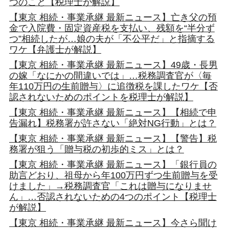
つのこと【税理士が解説】
【東京 相続・事業承継 最新ニュース】亡き父の預
金で入院費・固定資産税を支払い、残額を“半分ず
つ”相続したが…娘の夫が「不公平だ」と指摘する
ワケ【弁護士が解説】
【東京 相続・事業承継 最新ニュース】49歳・長男
の嫁「なにかの間違いでは」…税務調査官が〈毎
年110万円の生前贈与〉に追徴税を課したワケ【否
認されないためのポイントを税理士が解説】
【東京 相続・事業承継 最新ニュース】【相続で申
告漏れ】税務署が許さない「絶対NG行動」とは？
【東京 相続・事業承継 最新ニュース】【警告】税
務署が狙う「贈与税の初歩的ミス」とは？
【東京 相続・事業承継 最新ニュース】「銀行員の
助言どおり、祖母から年100万円ずつ生前贈与を受
けました」→税務調査官「これは贈与になりませ
ん」…否認されないための4つのポイント【税理士
が解説】
【東京 相続・事業承継 最新ニュース】今さら聞け