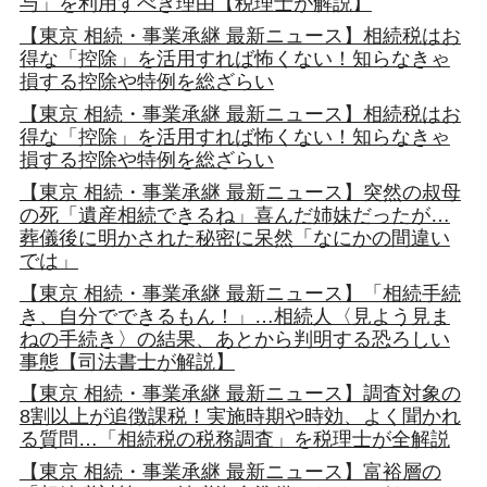
与」を利用すべき理由【税理士が解説】
【東京 相続・事業承継 最新ニュース】相続税はお
得な「控除」を活用すれば怖くない！知らなきゃ
損する控除や特例を総ざらい
【東京 相続・事業承継 最新ニュース】相続税はお
得な「控除」を活用すれば怖くない！知らなきゃ
損する控除や特例を総ざらい
【東京 相続・事業承継 最新ニュース】突然の叔母
の死「遺産相続できるね」喜んだ姉妹だったが…
葬儀後に明かされた秘密に呆然「なにかの間違い
では」
【東京 相続・事業承継 最新ニュース】「相続手続
き、自分でできるもん！」…相続人〈見よう見ま
ねの手続き〉の結果、あとから判明する恐ろしい
事態【司法書士が解説】
【東京 相続・事業承継 最新ニュース】調査対象の
8割以上が追徴課税！実施時期や時効、よく聞かれ
る質問…「相続税の税務調査」を税理士が全解説
【東京 相続・事業承継 最新ニュース】富裕層の