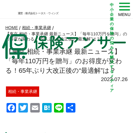
中
小
運営：株式会社トータス・ウィンズ
企
業
の
HOME
/
相続・事業承継
/
保
険
【東京 相続・事業承継 最新ニュース】「毎年110万円を贈与」の
の
お得度が変わる！65年ぶり大改正後の“最適解”は？
悩
み
【東京 相続・事業承継 最新ニュース】
を
解
「毎年110万円を贈与」のお得度が変わ
決
す
る！65年ぶり大改正後の“最適解”は？
る
メ
2023.07.26
デ
ィ
ア
相続・事業承継
Facebook
Twitter
Email
Hatena
Line
共
有