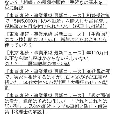
ない？「相続」の種類や順位、手続きの基本を一
挙に解説
【東京 相続・事業承継 最新ニュース】相続税対策
で「5億5,000万円の不動産」を購入した富裕層…
税務署から目を付けられたワケ【税理士が解説】
【東京 相続・事業承継 最新ニュース】【生前贈与
のウラ技】頭のいい人は、贈与されたお金をどう
使っている？
【東京 相続・事業承継 最新ニュース】年110万円
以下なら贈与税はかからないんじゃない
の！？……暦年贈与の怖～い話
【東京 相続・事業承継 最新ニュース】80代母の死
で、実家を相続するはずが…亡き父の秘密主義が
招いた、50代女性の老後計画「大番狂わせ」の悲
劇
【東京 相続・事業承継 最新ニュース】「親の面倒
は看た。遺産は多めにほしい」「それとこれとは
話が別」…兄弟の相続トラブル事例と防止・解決
策【税理士の解説】