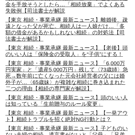
金を手放そうとしたら…「相続放棄」でよくある
失敗例【司法書士が解説
【東京 相続・事業承継 最新ニュース】離婚後、疎
遠となった父が死亡。相続人は一人娘だけ…「多
額の借金があるかもしれない相続」の対処法【司
法書士が解説】
【東京 相続・事業承継 最新ニュース】【老後】頭
のいい人は「保険金の受取人」を“子供”にする！
【東京 相続・事業承継 最新ニュース】「6,000万
円実家」と「遺産5,000万円」残して〈73歳姉〉急
死→数年前に亡くなった元会社経営者の父には婚
外子が…〈65歳妹〉が複雑な相続に巻き込まれた
二つの理由【相続の専門家が解説】
【東京 相続・事業承継 最新ニュース】頭のいい人
は知っている「生前贈与のルール変更」
【東京 相続・事業承継 最新ニュース】【一発アウ
ト】相続トラブルを招く絶対NG行動とは？
【東京 相続・事業承継 最新ニュース】子どものい
ない夫婦の相続、遺言書がないと「父母」「兄弟