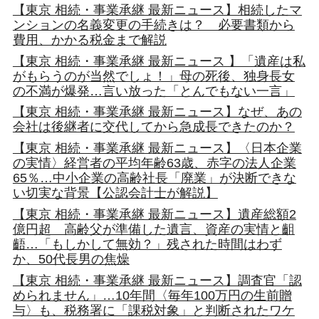
【東京 相続・事業承継 最新ニュース】相続したマ
ンションの名義変更の手続きは？ 必要書類から
費用、かかる税金まで解説
【東京 相続・事業承継 最新ニュース 】「遺産は私
がもらうのが当然でしょ！」母の死後、独身長女
の不満が爆発…言い放った「とんでもない一言」
【東京 相続・事業承継 最新ニュース】なぜ、あの
会社は後継者に交代してから急成長できたのか？
【東京 相続・事業承継 最新ニュース】〈日本企業
の実情〉経営者の平均年齢63歳、赤字の法人企業
65％…中小企業の高齢社長「廃業」が決断できな
い切実な背景【公認会計士が解説】
【東京 相続・事業承継 最新ニュース】遺産総額2
億円超 高齢父が準備した遺言、資産の実情と齟
齬…「もしかして無効？」残された時間はわず
か、50代長男の焦燥
【東京 相続・事業承継 最新ニュース】調査官「認
められません」…10年間〈毎年100万円の生前贈
与〉も、税務署に「課税対象」と判断されたワケ