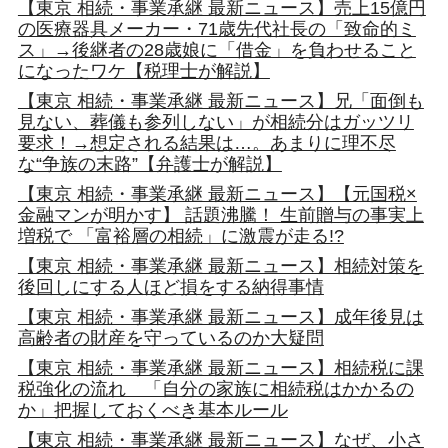
【東京 相続・事業承継 最新ニュース】売上15億円
の医療器具メーカー・71歳先代社長の「致命的ミ
ス」→後継者の28歳娘に「借金」を負わせること
になったワケ【税理士が解説】
【東京 相続・事業承継 最新ニュース】兄「面倒も
見ない、葬儀も参列しない」が相続分はガッツリ
要求！→想定される結果は…。あまりに理不尽
な“争族の末路”【弁護士が解説】
【東京 相続・事業承継 最新ニュース】【元国税×
金融マンが明かす】 話題沸騰！ 生前贈与の事実上
増税で 「富裕層の相続」に激震が走る!?
【東京 相続・事業承継 最新ニュース】相続対策を
後回しにする人ほど損をする納得事情
【東京 相続・事業承継 最新ニュース】成年後見は
高齢者の財産を守っているのか大疑問
【東京 相続・事業承継 最新ニュース】相続税に課
税強化の流れ 「自分の家族に相続税はかかるの
か」把握しておくべき基本ルール
【東京 相続・事業承継 最新ニュース】なぜ、小さ