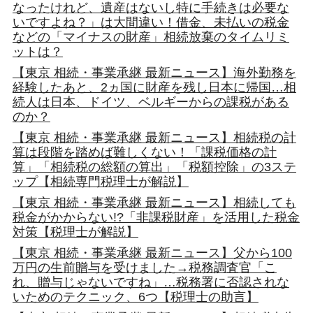
なったけれど、遺産はないし特に手続きは必要な
いですよね？」は大間違い！借金、未払いの税金
などの「マイナスの財産」相続放棄のタイムリミ
ットは？
【東京 相続・事業承継 最新ニュース】海外勤務を
経験したあと、2ヵ国に財産を残し日本に帰国…相
続人は日本、ドイツ、ベルギーからの課税がある
のか？
【東京 相続・事業承継 最新ニュース】相続税の計
算は段階を踏めば難しくない！「課税価格の計
算」「相続税の総額の算出」「税額控除」の3ステ
ップ【相続専門税理士が解説】
【東京 相続・事業承継 最新ニュース】相続しても
税金がかからない!?「非課税財産」を活用した税金
対策【税理士が解説】
【東京 相続・事業承継 最新ニュース】父から100
万円の生前贈与を受けました→税務調査官「こ
れ、贈与じゃないですね」…税務署に否認されな
いためのテクニック、6つ【税理士の助言】