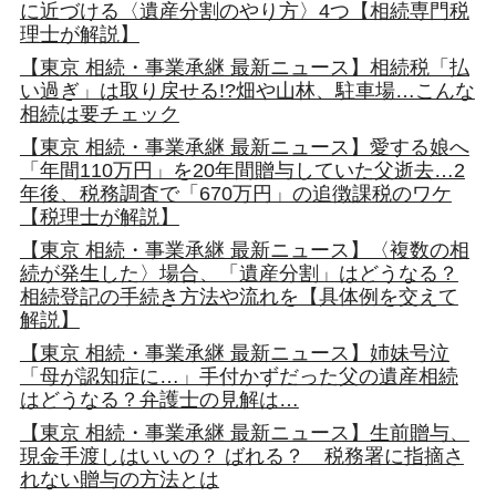
に近づける〈遺産分割のやり方〉4つ【相続専門税
理士が解説】
【東京 相続・事業承継 最新ニュース】相続税「払
い過ぎ」は取り戻せる!?畑や山林、駐車場…こんな
相続は要チェック
【東京 相続・事業承継 最新ニュース】愛する娘へ
「年間110万円」を20年間贈与していた父逝去…2
年後、税務調査で「670万円」の追徴課税のワケ
【税理士が解説】
【東京 相続・事業承継 最新ニュース】〈複数の相
続が発生した〉場合、「遺産分割」はどうなる？
相続登記の手続き方法や流れを【具体例を交えて
解説】
【東京 相続・事業承継 最新ニュース】姉妹号泣
「母が認知症に…」手付かずだった父の遺産相続
はどうなる？弁護士の見解は…
【東京 相続・事業承継 最新ニュース】生前贈与、
現金手渡しはいいの？ ばれる？ 税務署に指摘さ
れない贈与の方法とは