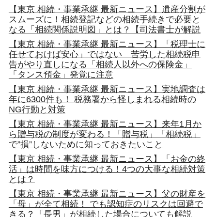
【東京 相続・事業承継 最新ニュース】遺産分割が
スムーズに！相続登記などの相続手続きで必要と
なる「相続関係説明図」とは？【司法書士が解説
【東京 相続・事業承継 最新ニュース】「税理士に
任せておけば安心」ではない 苦労した相続税申
告がやり直しになる「相続人以外への保険金」
「タンス預金」発覚に注意
【東京 相続・事業承継 最新ニュース】実地調査は
年に6300件も！ 税務署から怪しまれる相続時の
NG行動と対策
【東京 相続・事業承継 最新ニュース】来年1月か
ら贈与税の制度が変わる！「贈与税」「相続税」
で”損”しないために知っておきたいこと
【東京 相続・事業承継 最新ニュース】「お金の終
活」は時間を味方につける！4つの大事な相続対策
とは？
【東京 相続・事業承継 最新ニュース】父の財産を
「母」が全て相続！ でも認知症のリスクは回避で
きる？「長男」が相続した場合についても解説