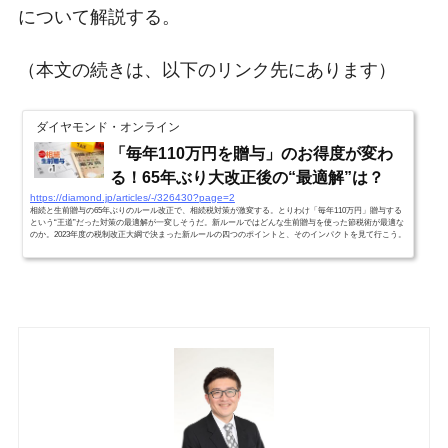
について解説する。
（本文の続きは、以下のリンク先にあります）
ダイヤモンド・オンライン
「毎年110万円を贈与」のお得度が変わ
る！65年ぶり大改正後の“最適解”は？
https://diamond.jp/articles/-/326430?page=2
相続と生前贈与の65年ぶりのルール改正で、相続税対策が激変する。とりわけ「毎年110万円」贈与する
という“王道”だった対策の最適解が一変しそうだ。新ルールではどんな生前贈与を使った節税術が最適な
のか。2023年度の税制改正大綱で決まった新ルールの四つのポイントと、そのインパクトを見て行こう。