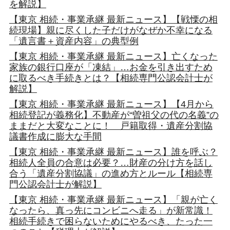
を解説】
【東京 相続・事業承継 最新ニュース】【戦慄の相
続現場】親に尽くした子だけがなぜか不幸になる
「遺言書＋資産内容」の典型例
【東京 相続・事業承継 最新ニュース】亡くなった
家族の銀行口座が「凍結」…お金を引き出すため
に取るべき手続きとは？【相続専門公認会計士が
解説】
【東京 相続・事業承継 最新ニュース】【4月から
相続登記が義務化】不動産が“曽祖父の代の名義”の
ままだと大変なことに！ 戸籍取得・遺産分割協
議書作成に膨大な手間
【東京 相続・事業承継 最新ニュース】誰を呼ぶ？
相続人全員の合意は必要？…財産の分け方を話し
合う「遺産分割協議」の進め方とルール【相続専
門公認会計士が解説】
【東京 相続・事業承継 最新ニュース】「親が亡く
なったら、真っ先にコンビニへ走る」が新常識！
相続手続きで困らないためにやるべき、たった一