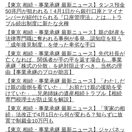
【東京 相続・事業承継 最新ニュース】タンス預金
50兆円が狙われる！4月1日から銀行口座とマイナ
ンバーが紐付けられる『口座管理法』とは…トラ
ブル続出制度に新たな火種
【東京 相続・事業承継 最新ニュース】親の財産を
法律専門職に奪われる事例が多発…認知症を狙う
「成年後見制度」を使った卑劣な手口
【東京 相続・事業承継 最新ニュース】先代社長が
亡くなれば、関係者が手の平を返す場合も…事業
承継「株式の分散」を絶対阻止すべき、当然の理
由【事業承継のプロが助言】
【東京 相続・事業承継 最新ニュース】「わたしだ
け親の面倒を看ていた」「お前だけ親の援助を受
けていた」…兄弟姉妹の遺産相続トラブル【相続
専門税理士が防止策を解説】
【東京 相続・事業承継 最新ニュース】「実家の相
続」法改正で4月1日から何が変わる？知らずに放
置で制裁金10万円も
【東京 相続・事業承継 最新ニュース】ジャパネッ