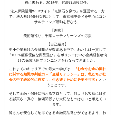
務に携わる。2015年、代表取締役就任。
法人保険活用WEBサイト『点滴石を穿つ』を運営する一方
で、法人向け保険代理店として、東京都中央区を中心にコン
サルティング活動を行なう。
【趣味】
美術館巡り、千葉ロッテマリーンズの応援
【自己紹介】
中小企業向けの金融商品が数多ある中で、わたしは一貫して
『100％顧客優位な商品選び』をポリシーに中小企業経営者向
けの保険活用プランニングを行なってきました。
これまでのキャリアでの最大の学びは、
『お金やお金の流れ
に関する知識や判断力＝「金融リテラシー」は、私たちが社
会の中で経済的に自立し、生き抜くために必要不可欠』
とい
うことです。
そして金融・保険に携わるプロとして、何よりお客様に対す
る誠実さ・真心・信頼関係より大切なものはないと考えてい
ます。
皆さんが安心して納得できる金融商品選びができるよう、わ