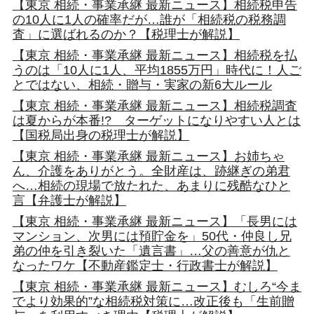
【東京 相続・事業承継 最新ニュース】相続税申告
の10人に1人の確率だが…誰が「相続税の税務調
査」に選ばれるのか？【税理士が解説】
【東京 相続・事業承継 最新ニュース】相続税を払
うのは「10人に1人、平均1855万円」時代に！人ご
とではない、相続・贈与・実家の新6大ルール
【東京 相続・事業承継 最新ニュース】相続税調査
は夏からが本番!? ターゲットになりやすい人とは
【国税局出身の税理士が解説】
【東京 相続・事業承継 最新ニュース】お姉ちゃ
ん、介護をありがとう。全財産は、跡継ぎの弟君
へ…相続の現場で放たれた、あまりに残酷なひと
言【弁護士が解説】
【東京 相続・事業承継 最新ニュース】「長男には
マンション、次男には預貯金を」50代・仲良し兄
弟の仲を引き裂いた「遺言書」…父の善意が仇と
なったワケ【不動産鑑定士・行政書士が解説】
【東京 相続・事業承継 最新ニュース】むしろ“今ま
でより効果的”な相続税対策に…改正後も「生前贈