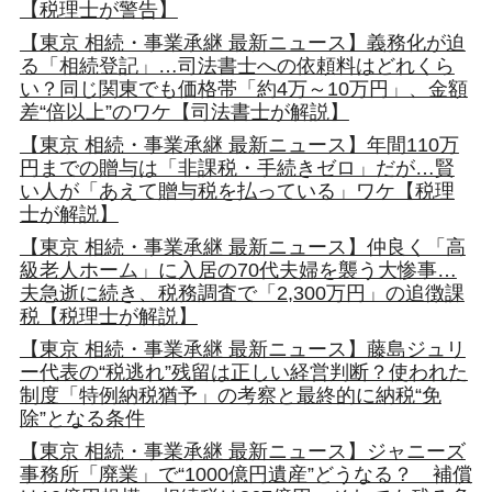
【税理士が警告】
【東京 相続・事業承継 最新ニュース】義務化が迫
る「相続登記」…司法書士への依頼料はどれくら
い？同じ関東でも価格帯「約4万～10万円」、金額
差“倍以上”のワケ【司法書士が解説】
【東京 相続・事業承継 最新ニュース】年間110万
円までの贈与は「非課税・手続きゼロ」だが…賢
い人が「あえて贈与税を払っている」ワケ【税理
士が解説】
【東京 相続・事業承継 最新ニュース】仲良く「高
級老人ホーム」に入居の70代夫婦を襲う大惨事…
夫急逝に続き、税務調査で「2,300万円」の追徴課
税【税理士が解説】
【東京 相続・事業承継 最新ニュース】藤島ジュリ
ー代表の“税逃れ”残留は正しい経営判断？使われた
制度「特例納税猶予」の考察と最終的に納税“免
除”となる条件
【東京 相続・事業承継 最新ニュース】ジャニーズ
事務所「廃業」で“1000億円遺産”どうなる？ 補償