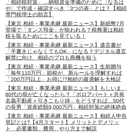
「相続税対策」…納税資金準備のために〈なるは
や〉で作成・確認すべき「3つの表」とは？【相続
専門税理士の助言】
【東京 相続・事業承継 最新ニュース】新紙幣7月
登場で「タンス預金」が狙われる？税務署は相続
税を取るためにここを見ている！
【東京 相続・事業承継 最新ニュース】遺言書が
「手書きじゃなくてもOK」になる？デジタル遺言
解禁に向け、相続のプロも商機を狙う
【東京 相続・事業承継 最新ニュース】生前贈与
「毎年110万円」節税が、新ルールを理解すれば
「200万円以上」お得に!?相続の最適解を大検証
【東京 相続・事業承継 最新ニュース】もしいま、
80代の母が亡くなったら？「ボロアパート＋共有
名義不動産＋引きこもり姉」をどうすれば…50代
の長男「資産総額9,000万円」相続対策の絶体絶命
【東京 相続・事業承継 最新ニュース】相続人申告
登記とは?【4月スタート】メリットとデメリッ
ト 必要書類、費用、やり方まで解説