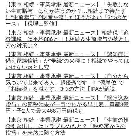
【東京 相続・事業承継 最新ニュース】「失敗しな
い生前贈与」は何が違うのか？…相続まで待たず
に“生前贈与”で財産を渡したほうがよい「3つのケ
ース」【税理士監修】
【東京 相続・事業承継 最新ニュース】相続税「追
徴課税」は平均886万円！相続＆生前贈与の落とし
穴の対策は？
【東京 相続・事業承継 最新ニュース】「認知症に
備え家族信託」が“争続”の火種に！相続でやっては
いけない落とし穴
【東京 相続・事業承継 最新ニュース】〈自分から
気づいて出来てる人、超優秀です。〉“億単位”で
「相続税」を減らす、3つの方法【IFAが解説
【東京 相続・事業承継 最新ニュース】「駆け込み
贈与」の節税効果が一目でわかる早見表、資産3億
円・子2人で最大468万円節税も
【東京 相続・事業承継 最新ニュース】「生前の預
金引き出し」はトラブルのもと？「税務署からの
指摘」を未然に防ぐ方法