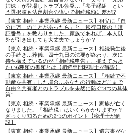
姉妹」が登場しトラブル勃発…「養子縁組」とい
う選択肢も法定割合の違いで相続税額に差が⁉
【東京 相続・事業承継 最新ニュース】祖父に「自
分に万一のことがあったら」と、銀行口座の「暗
証番号」を教わりました。家族であれば、本人以
外が引き出しても大丈夫でしょうか？
【東京 相続・事業承継 最新ニュース】相続発生後
の手続き…葬儀、四十九日の法要が終わり、次に
待ち構えているのが「相続税申告」、揃えておき
たい6種類の書類とは【相続専門税理士が解説】
【東京 相続・事業承継 最新ニュース】「相続で不
動産を共有」した場合…あなたの行動はどこまで
自由？共有者とのトラブルを未然に防ぐ“3つの具体
策”
【東京 相続・事業承継 最新ニュース】家族が亡く
なりました。「相続税」はいくらかかりますか？
ざっくり知るための2つのポイント【税理士が解
説】
【東京 相続・事業承継 最新ニュース】遺言書がな