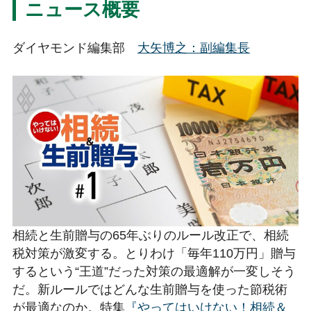
ニュース概要
ダイヤモンド編集部
大矢博之
：副編集長
相続と生前贈与の65年ぶりのルール改正で、相続
税対策が激変する。とりわけ「毎年110万円」贈与
するという“王道”だった対策の最適解が一変しそう
だ。新ルールではどんな生前贈与を使った節税術
が最適なのか。特集
『やってはいけない！相続＆