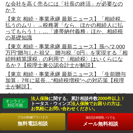
な会社を高く売るには「社長の終活」が必要なの
か？
【東京 相続・事業承継 最新ニュース】「相続税、
払うのムリ」→税務署「なら、ほかの相続人に払
ってもらう！」…「連帯納付義務」ほか、相続税
の基礎知識
【東京 相続・事業承継 最新ニュース】孫へ“2,000
万円”贈与した祖父、贈与税「0円」を実現する「相
続時精算課税」の利用で〈相続税〉はいくらにな
るか？【税理士兼公認会計士が解説】
【東京 相続・事業承継 最新ニュース】「生前贈与
加算」7年に延長…“相続税増税”への対応策【税理
士が解説】
【東京 相続・事業承継 最新ニュース】会社の「経
法人保険
に関する、累計相談件数
2000件以上！
営権を譲渡する」方法、3つ…税理士が「事業承継
オンライン
トータス・ウィンズ
法人保険でお困りの方は、
対応可能
の進め方」を簡潔解説
お気軽にお問い合わせください。
【東京 相続・事業承継 最新ニュース】税務署「ペ
プロが的確アドバイス
365日24時間いつでも
ナルティを課します」「申告が必要なんて知らな
無料電話相談
メール無料相談
かった…」“4つの重税リスク”も。知らないと“大損