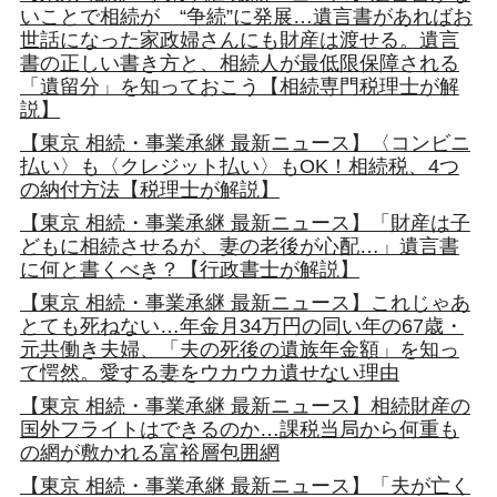
いことで相続が “争続”に発展…遺言書があればお
世話になった家政婦さんにも財産は渡せる。遺言
書の正しい書き方と、相続人が最低限保障される
「遺留分」を知っておこう【相続専門税理士が解
説】
【東京 相続・事業承継 最新ニュース】〈コンビニ
払い〉も〈クレジット払い〉もOK！相続税、4つ
の納付方法【税理士が解説】
【東京 相続・事業承継 最新ニュース】「財産は子
どもに相続させるが、妻の老後が心配…」遺言書
に何と書くべき？【行政書士が解説】
【東京 相続・事業承継 最新ニュース】これじゃあ
とても死ねない…年金月34万円の同い年の67歳・
元共働き夫婦、「夫の死後の遺族年金額」を知っ
て愕然。愛する妻をウカウカ遺せない理由
【東京 相続・事業承継 最新ニュース】相続財産の
国外フライトはできるのか…課税当局から何重も
の網が敷かれる富裕層包囲網
【東京 相続・事業承継 最新ニュース】「夫が亡く