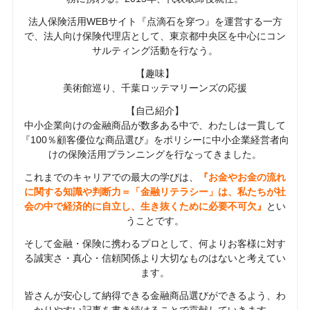
法人保険活用WEBサイト『点滴石を穿つ』を運営する一方
で、法人向け保険代理店として、東京都中央区を中心にコン
サルティング活動を行なう。
【趣味】
美術館巡り、千葉ロッテマリーンズの応援
【自己紹介】
中小企業向けの金融商品が数多ある中で、わたしは一貫して
『100％顧客優位な商品選び』をポリシーに中小企業経営者向
けの保険活用プランニングを行なってきました。
これまでのキャリアでの最大の学びは、
『お金やお金の流れ
に関する知識や判断力＝「金融リテラシー」は、私たちが社
会の中で経済的に自立し、生き抜くために必要不可欠』
とい
うことです。
そして金融・保険に携わるプロとして、何よりお客様に対す
る誠実さ・真心・信頼関係より大切なものはないと考えてい
ます。
皆さんが安心して納得できる金融商品選びができるよう、わ
かりやすい記事を書き続けることで貢献していきます。