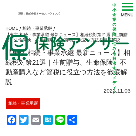
中
小
運営：株式会社トータス・ウィンズ
企
業
の
HOME
/
相続・事業承継
/
保
険
【東京 相続・事業承継 最新ニュース】相続税対策21選｜生前贈
の
与、生命保険、不動産購入など節税に役立つ方法を徹底解説
悩
み
【東京 相続・事業承継 最新ニュース】相
を
解
続税対策21選｜生前贈与、生命保険、不
決
す
動産購入など節税に役立つ方法を徹底解
る
メ
説
デ
ィ
2022.11.03
ア
相続・事業承継
Facebook
Twitter
Email
Hatena
Line
共
有