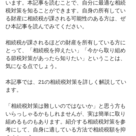
います。本記事を読むことで、自分に最適な相続
税対策を知ることができます。自身の所有してい
る財産に相続税が課される可能性のある方は、ぜ
ひ本記事を読んでみてください。
相続税が課されるほどの財産を所有している方に
とって、「相続税を抑えたい」「今から取り組め
る節税対策があったら知りたい」ということは、
気になる点でしょう。
本記事では、21の相続税対策を詳しく解説してい
ます。
「相続税対策は難しいのではないか」と思う方も
いらっしゃるかもしれませんが、実は簡単に取り
組めるものもあります。紹介する相続税対策を参
考にして、自身に適している方法で相続税額を抑