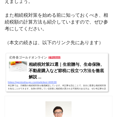
えましょう。
また相続税対策を始める前に知っておくべき、相
続税額の計算方法も紹介していますので、ぜひ参
考にしてください。
（本文の続きは、以下のリンク先にあります）
幻冬舎ゴールドオンライン
2 Pockets
相続税対策21選｜生前贈与、生命保険、
不動産購入など節税に役立つ方法を徹底
解説 ...
https://gentosha-go.com/articles/-/46638
本記事では、21種類の相続税対策を徹底解説しています。本記事を読むことで、自分に最適な相続税対策
を知ることができます。自身の所有している財産に相続税が課される可能性のある方は、ぜひ本記事を読
んでみてください。