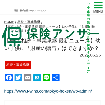
中
小
運営：株式会社トータス・ウィンズ
企
業
の
HOME
/
相続・事業承継
/
保
険
【東京 相続・事業承継 最新ニュース】幼い子供に「財産の贈
の
与」はできますか？
悩
み
【東京 相続・事業承継 最新ニュース】幼
を
解
い子供に「財産の贈与」はできますか？
決
す
2021.06.25
る
メ
デ
相続・事業承継
ィ
ア
Facebook
Twitter
Email
Hatena
Line
共
有
https://www.t-wins.com/tokyo-hoken/wp-admin/