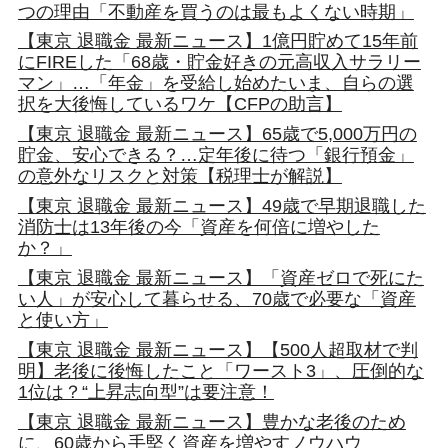
つの理由「不動産を買うのは最もよくない時期」
【東京 退職金 最新ニュース】1億円貯めて15年前
にFIREした「68歳・貯金好きの元高収入サラリー
マン」…「年金」を受給し始めたいま、自らの選
択を大後悔しているワケ【CFPの助言】
【東京 退職金 最新ニュース】65歳で5,000万円の
貯金、安心できる？…定年後に待つ「銀行預金」
の意外なリスクと対策【税理士が解説】
【東京 退職金 最新ニュース】49歳で早期退職した
消防士は13年後の今「資産を何倍に増やした
か？」
【東京 退職金 最新ニュース】「資産ゼロで死にた
い人」が安心して暮らせる、70歳で必要な「資産
と使い方」
【東京 退職金 最新ニュース】【500人超取材で判
明】老後に後悔したこと「ワースト3」、圧倒的な
1位は？“上昇志向型”は要注意！
【東京 退職金 最新ニュース】豊かな老後のため
に、60歳から手堅く資産を増やすノウハウ