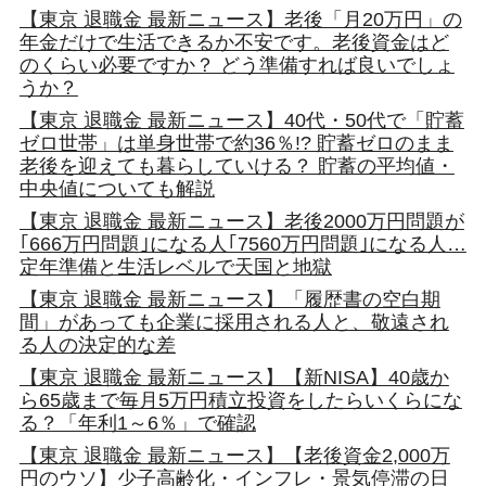
【東京 退職金 最新ニュース】老後「月20万円」の
年金だけで生活できるか不安です。老後資金はど
のくらい必要ですか？ どう準備すれば良いでしょ
うか？
【東京 退職金 最新ニュース】40代・50代で「貯蓄
ゼロ世帯」は単身世帯で約36％!? 貯蓄ゼロのまま
老後を迎えても暮らしていける？ 貯蓄の平均値・
中央値についても解説
【東京 退職金 最新ニュース】老後2000万円問題が
｢666万円問題｣になる人｢7560万円問題｣になる人…
定年準備と生活レベルで天国と地獄
【東京 退職金 最新ニュース】「履歴書の空白期
間」があっても企業に採用される人と、敬遠され
る人の決定的な差
【東京 退職金 最新ニュース】【新NISA】40歳か
ら65歳まで毎月5万円積立投資をしたらいくらにな
る？「年利1～6％」で確認
【東京 退職金 最新ニュース】【老後資金2,000万
円のウソ】少子高齢化・インフレ・景気停滞の日