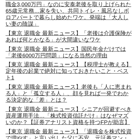
職金3,000万円」なのに安泰老後を取り上げられた
65歳元常務…家を失い、共同トイレ・風呂なしボ
ロアパートで暮らし始めたワケ。発端は「大人し
い妻の陰謀」
【東京 退職金 最新ニュース】「老後は介護保険が
あれば何とかなる」が大間違いなワケ
【東京 退職金 最新ニュース】国民年金だけでは
「老後6000万円問題」になる当然の理由
【東京 退職金 最新ニュース】【税理士が教える】
定年後の起業で絶対に知っておきたいこと・ベス
ト1
【東京 退職金 最新ニュース】老後も「人に恵まれ
る人」と「孤立する人」、顔を見れば一発でわか
る決定的な「差」とは？
【東京 退職金 最新ニュース】シニアが回避すべき
資産運用手法…「株式投資信託だけ」はなぜマズ
いのか？【証券アナリスト資格を持つFPが助言】
【東京 退職金 最新ニュース】「退職金を株式投資
で増やす」と言い出した父に不安…元証券マン・