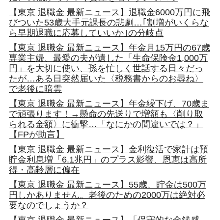
【東京 退職金 最新ニュース】退職金6000万円に飛
びついた53歳大手元課長の悲劇…｢割増がいくらな
ら早期退職に応募していいか｣の分岐点
【東京 退職金 最新ニュース】年金月15万円の67歳
専業主婦、最愛の夫が遺した「生命保険金1,000万
円」を大切に使い、孫を忙しく世話する日々だっ
たが…ある日突然届いた〈税務書からのお尋ね〉
で老後に暗雲
【東京 退職金 最新ニュース】年金繰下げ、70歳ま
で頑張ります！→懸命の先送りで増額も〈削り取
られる金額〉に衝撃…「なにかの間違いでは？」
【FPが助言】
【東京 退職金 最新ニュース】金利復活で家計は預
貯金利息増「6.1兆円」のプラス影響、恩恵は高所
得・高齢層に偏在
【東京 退職金 最新ニュース】55歳、貯金は500万
円しかありません。老後のための2000万は絶対必
要なのでしょうか？
【東京 退職金 最新ニュース】「保守的な金銭感