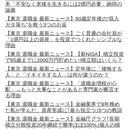
本「不安なく老後を生きるには2億円必要」納得の
論拠
【東京 退職金 最新ニュース】60歳定年後の“収入
ガタ落ち”を救う3つのお金
【東京 退職金 最新ニュース】ごく普通の会社員が
「1億円以上の資産」を投資でつくれたシンプルな
理由
【東京 退職金 最新ニュース】【新NISA】積立投資
で65歳までに2000万円貯めたい!積立額はいくら？
【東京 退職金 最新ニュース】定年後に「後悔する
人」と「イキイキする人」は何が違うのか？
【東京 退職金 最新ニュース】「退職金増税が心
配」→もっと大事なことがあると専門家が断言す
る理由
【東京 退職金 最新ニュース】金融業界で8年務め
た私が学んだ、資産形成に｢最も役立つ｣5つの教訓
【東京 退職金 最新ニュース】金融庁グラフ｢長期
積立分散投資20年継続で勝率ほぼ100%｣個人の積