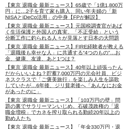
【東京 退職金 最新ニュース】65歳で「1億1,800万
円」に…2子を育て家も購入、同い年夫婦の「新
NISAとiDeCo活用」の中身【FPが解説】
【東京 退職金 最新ニュース】元国税調査官があば
く生活保護と外国人の真実。「不正受給」という
分断工作に釣られる人々が見落とす日本の大問題
【東京 退職金 最新ニュース】FIRE経験者が教える
「退職後も幸せな人」に共通する“4つのもの”…お
金、健康、友達、あと1つは？
【東京 退職金 最新ニュース】40年以上頑張ったん
だからいいよね？貯蓄7,000万円の元会社員、ビジ
ネスクラスで「ご褒美旅行」を楽しみ人生を謳歌
していたが…6年後、ジリ貧老後へ「あんなにお金
があったのに」
【東京 退職金 最新ニュース】「103万円の壁」問
題の裏でサラリーマンいじめ。石破茂政権の「退
職金増税」でカネを搾り取られる勤続20年以上の
勤め人たち
【東京 退職金 最新ニュース】「年金330万円・退