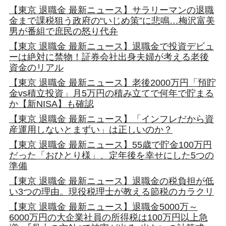
【東京 退職金 最新ニュース】サラリーマンの退職
金まで課税狙う政府の“いじめ策”に悲鳴…梅沢富美
男が番組で庶民の怒り代弁
【東京 退職金 最新ニュース】退職金で投資デビュ
ーは絶対に禁物！証券会社出身夫婦が考える老後
資金のリアル
【東京 退職金 最新ニュース】老後2000万円「預貯
金vs積立投資」月5万円の積み立てで何年で貯まる
か【新NISA】も確認
【東京 退職金 最新ニュース】「インフレだから資
産運用しないとまずい」は正しいのか？
【東京 退職金 最新ニュース】55歳で貯金100万円
だった「おひとり様」、定年後を幸せにした5つの
準備
【東京 退職金 最新ニュース】退職金の税負担が低
い3つの理由。現役税理士が教える節税のカラクリ
【東京 退職金 最新ニュース】退職金5000万～
6000万円の大企業社員の所得税は100万円以上急