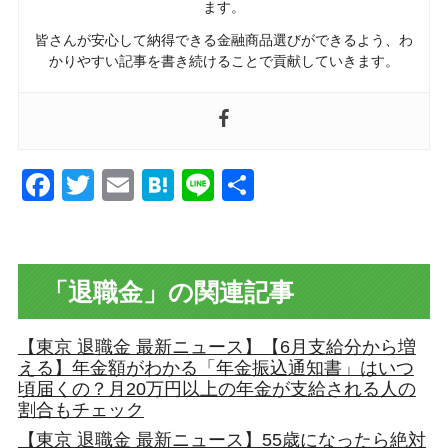
ます。
皆さんが安心して納得できる金融商品選びができるよう、わ
かりやすい記事を書き続けることで貢献していきます。
Facebook
Twitter
Email
Hatena
Line
共
有
「退職金」の関連記事
【東京 退職金 最新ニュース】【6月支給分から増
える】年金額がわかる「年金振込通知書」はいつ
頃届くの？月20万円以上の年金が支給される人の
割合もチェック
【東京 退職金 最新ニュース】55歳になったら絶対