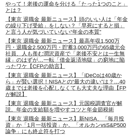
やって！老後の運命を分ける「たった1つのこと」
とは？
【東京 退職金 最新ニュース】頭のいい人は「年金
の繰り下げ受給」をしない？「早死にすると損」
と言う人が気づいていない“年金の本質”
【東京 退職金 最新ニュース】最高年収1,500万
円・退職金2,500万円・貯蓄3,000万円の65歳元会
社員、人も羨む潤沢資産で「老後不安とは一生無
縁」のはずが…一転「借金返済地獄」の窮地に陥
ったワケ【CFPの助言】
【東京 退職金 最新ニュース】「iDeCoは40歳か
ら」が賢い選択！NISAとの“最大の違い”は？…40
歳までは老後を心配しなくても大丈夫な理由【FP
が解説】
【東京 退職金 最新ニュース】元国税調査官が解
説。年金の支給額を増やすコツと年金節税術
【東京 退職金 最新ニュース】新NISA、「毎月投
資」か「1月一括投資」か。「オルカンvsS&P500
論争」にも終止符を打つ