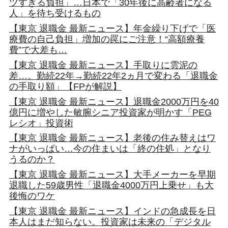
ツすぎる負担」…日本で「30年後に高齢者になる
人」を待ち受けるもの
【東京 退職金 最新ニュース】年金繰り下げで「医
療費の自己負担」増加の罠にご注意！“高額療養
費”で大差も…
【東京 退職金 最新ニュース】手取りに雲泥の
差…。勤続22年→勤続22年2ヵ月で変わる「退職金
の手取り額」【FPが解説】
【東京 退職金 最新ニュース】退職金2000万円を40
億円に増やした敏腕シニア投資家が明かす「PEG
レシオ」投資術
【東京 退職金 最新ニュース】老後の住み替えはワ
ナがいっぱい…今の住まいは「終の住処」となり
うるのか？
【東京 退職金 最新ニュース】大手メーカーを早期
退職した59歳男性「退職金4000万円上乗せ」も大
後悔のワケ
【東京 退職金 最新ニュース】インドの急成長を日
本人はまだ知らない。投資家は未来の「デジタル