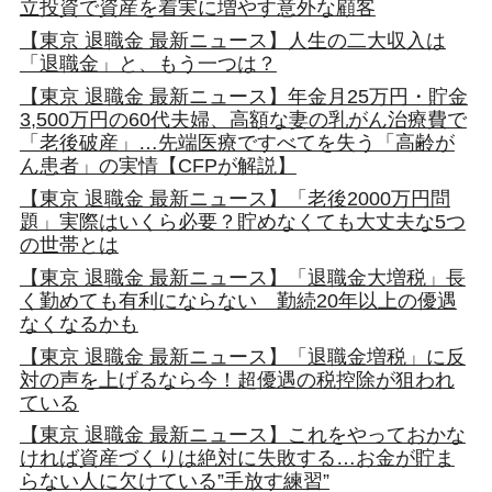
立投資で資産を着実に増やす意外な顧客
【東京 退職金 最新ニュース】人生の二大収入は
「退職金」と、もう一つは？
【東京 退職金 最新ニュース】年金月25万円・貯金
3,500万円の60代夫婦、高額な妻の乳がん治療費で
「老後破産」…先端医療ですべてを失う「高齢が
ん患者」の実情【CFPが解説】
【東京 退職金 最新ニュース】「老後2000万円問
題」実際はいくら必要？貯めなくても大丈夫な5つ
の世帯とは
【東京 退職金 最新ニュース】「退職金大増税」長
く勤めても有利にならない 勤続20年以上の優遇
なくなるかも
【東京 退職金 最新ニュース】「退職金増税」に反
対の声を上げるなら今！超優遇の税控除が狙われ
ている
【東京 退職金 最新ニュース】これをやっておかな
ければ資産づくりは絶対に失敗する…お金が貯ま
らない人に欠けている”手放す練習”