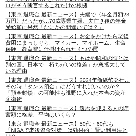
ロがそう断言するこれだけの根拠
【東京 退職金 最新ニュース】夫婦で〈年金月額23
万円〉だったが…70歳専業主婦、夫亡き後の年金
受給額に呆然「なにかの間違いでは？」
【東京 退職金 最新ニュース】お金をかけたら老後
貧困にまっしぐら。マイカー、マイホーム、生命
保険、教育費に仕掛けられた４つの罠
【東京 退職金 最新ニュース】もはや昭和の頃とは
別の国。日本で「桁ちがいの格差」が急拡大して
いる理由
【東京 退職金 最新ニュース】2024年新紙幣発行…
その時「タンス預金」はどうすればいいのか？
「預金封鎖」の可能性も視野に入れた本当の資産
防衛術
【東京 退職金 最新ニュース】還暦を迎える人の貯
蓄額に格差、平均はいくら？
【東京 退職金 最新ニュース】50代・60代も
「NISAで老後資金対策」は効果的！賢い利用法と