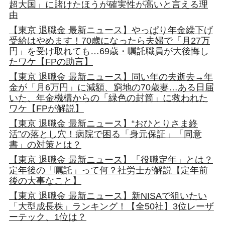
超大国」に賭けたほうが確実性が高いと言える理
由
【東京 退職金 最新ニュース】やっぱり年金繰下げ
受給はやめます！70歳になったら夫婦で「月27万
円」を受け取れても…69歳・嘱託職員が大後悔し
たワケ【FPの助言】
【東京 退職金 最新ニュース】同い年の夫逝去→年
金が「月6万円」に減額、窮地の70歳妻…ある日届
いた、年金機構からの「緑色の封筒」に救われた
ワケ【FPが解説】
【東京 退職金 最新ニュース】“おひとりさま終
活”の落とし穴！病院で困る「身元保証」「同意
書」の対策とは？
【東京 退職金 最新ニュース】「役職定年」とは？
定年後の「嘱託」って何？社労士が解説【定年前
後の大事なこと】
【東京 退職金 最新ニュース】新NISAで狙いたい
「大型成長株」ランキング！【全50社】3位レーザ
ーテック、1位は？