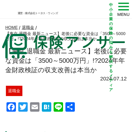
中
小
運営：株式会社トータス・ウィンズ
企
業
の
HOME
/
退職金
/
保
険
【東京 退職金 最新ニュース】老後に必要な資金は「3500～5000
の
万円」!?2024年年金財政検証の収支改善は本当か
悩
み
【東京 退職金 最新ニュース】老後に必要
を
解
な資金は「3500～5000万円」!?2024年年
決
す
金財政検証の収支改善は本当か
る
メ
2024.07.12
デ
ィ
ア
退職金
Facebook
Twitter
Email
Hatena
Line
共
有