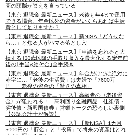
高の頭脳が答えを言っている
【東京 退職金 最新ニュース】老後も年4％で運用
できる場合、年金以外の資金がいくらあれば生活
費として足りますか？
【東京 退職金 最新ニュース】新NISA「どうせな
ら…」と焦る人がハマる落とし穴
【東京 退職金 最新ニュース】｢申請を忘れると大
損する｣60歳以降の手取り収入を最大化する定年前
後の｢手当&給付金｣全手続き
【東京 退職金 最新ニュース】年金だけでは絶対に
赤字に…「老後の生活費」は夫婦で「7600万
円」、老後の資金の「驚きの真相」
【東京 退職金 最新ニュース】高齢者の〈老後資
金〉が狙われる！…高利回り金融商品「仕組債・
劣後債・新興国債券」営業トークの恐ろしい裏側
【公認会計士が解説】
【東京 退職金 最新ニュース】【新NISA】1カ月
5000円の「貯金」と「投資」で将来の資産はどれ