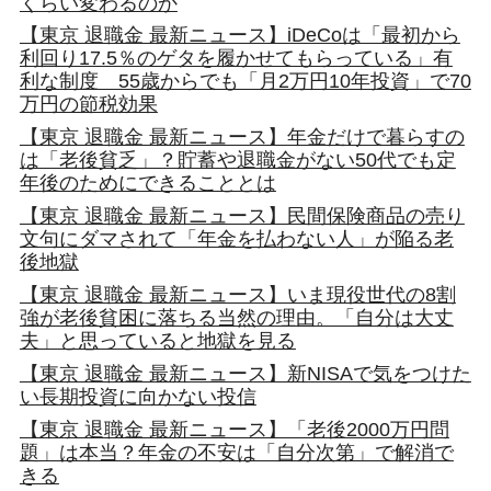
くらい変わるのか
【東京 退職金 最新ニュース】iDeCoは「最初から
利回り17.5％のゲタを履かせてもらっている」有
利な制度 55歳からでも「月2万円10年投資」で70
万円の節税効果
【東京 退職金 最新ニュース】年金だけで暮らすの
は「老後貧乏」？貯蓄や退職金がない50代でも定
年後のためにできることとは
【東京 退職金 最新ニュース】民間保険商品の売り
文句にダマされて「年金を払わない人」が陥る老
後地獄
【東京 退職金 最新ニュース】いま現役世代の8割
強が老後貧困に落ちる当然の理由。「自分は大丈
夫」と思っていると地獄を見る
【東京 退職金 最新ニュース】新NISAで気をつけた
い長期投資に向かない投信
【東京 退職金 最新ニュース】「老後2000万円問
題」は本当？年金の不安は「自分次第」で解消で
きる