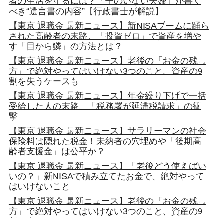
者の生活を守るには？「子のいない夫婦」が書く
べき“遺言書の内容”【行政書士が解説】
【東京 退職金 最新ニュース】新NISAブームに踊ら
された高齢者の末路、「投資ゼロ」で資産を増や
す「目から鱗」の方法とは？
【東京 退職金 最新ニュース】老後の「お金の残し
方」で絶対やってはいけない3つのこと、資産の9
割を失うケースも
【東京 退職金 最新ニュース】年金繰り下げで一括
受給した人の末路、「税務署が延滞税請求」の衝
撃
【東京 退職金 最新ニュース】サラリーマンの社会
保険料は隠れた税金！未納者の穴埋めや「後期高
齢者支援金」は公平か？
【東京 退職金 最新ニュース】「老後どう使えばい
いの？」新NISAで積み立てたお金で、絶対やって
はいけないこと
【東京 退職金 最新ニュース】老後の「お金の残し
方」で絶対やってはいけない3つのこと、資産の9