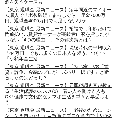
割を失うケースも
【東京 退職金 最新ニュース】定年間近のマイホー
ム購入で「老後破綻」まっしぐら！貯金7000万
円、退職金4000万円でも足りないワケ
【東京 退職金 最新ニュース】裕福でも年齢だけで
門前払い…賃貸オーナーが高齢者に家を貸したが
らない「4つの理由」、その解決策とは？
【東京 退職金 最新ニュース】現役時代の平均収入
「44万円」でも…多くの日本人を襲う、つらい
「少額年金生活」
【東京 退職金 最新ニュース】「持ち家」VS「賃
貸」論争、金融のプロが「ズバリ一択です」と断
言したのはどっち？
【東京 退職金 最新ニュース】元国税調査官が教え
る「生活保護のススメ(1)」若い人や働ける人も
OK! 健康で文化的なナマポ生活を堂々と享受しよ
う
【東京 退職金 最新ニュース】「老後のためにマン
ションを買いたい」→投資のプロが全力で止める3