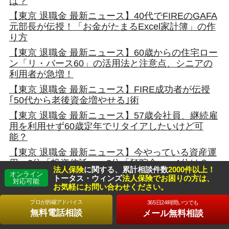
は？
【東京 退職金 最新ニュース】40代でFIREのGAFA
元部長が伝授！「お金がたまるExcel家計簿」の作
り方
【東京 退職金 最新ニュース】60歳からの住宅ロー
ン「リ・バース60」の活用法と注意点、シニアの
利用者が急増！
【東京 退職金 最新ニュース】FIRE成功者が伝授
｢50代から老後資金増やせる｣術
【東京 退職金 最新ニュース】57歳会社員、継続雇
用を利用せず60歳定年でリタイアしたいけど可
能？
【東京 退職金 最新ニュース】今やっている資産運
用 3位「投資信託」、2位「預貯金」、1位は？
法人保険
に関する、累計相談件数
2000件以上！
オンライン
【東京 退職金 最新ニュース】「老後資金2000万円
トータス・ウィンズ
法人保険でお困りの方は、
対応可能
お気軽にお問い合わせください。
問題」最新データで再計算してみた、あなたに必
要な額は？
プロが的確アドバイス
365日24時間いつでも
無料電話相談
メール無料相談
【東京 退職金 最新ニュース】退職金はいくらもら
える？企業規模別退職金の平均相場