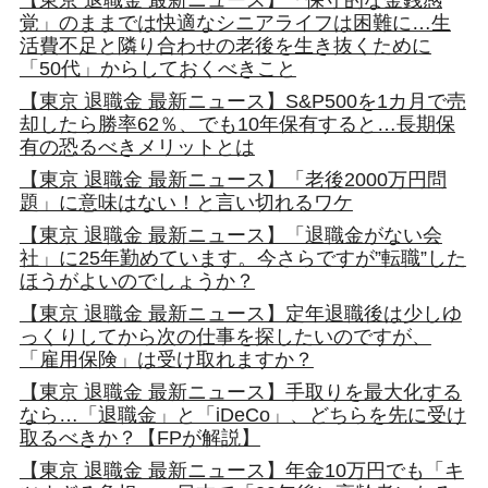
覚」のままでは快適なシニアライフは困難に…生
活費不足と隣り合わせの老後を生き抜くために
「50代」からしておくべきこと
【東京 退職金 最新ニュース】S&P500を1カ月で売
却したら勝率62％、でも10年保有すると…長期保
有の恐るべきメリットとは
【東京 退職金 最新ニュース】「老後2000万円問
題」に意味はない！と言い切れるワケ
【東京 退職金 最新ニュース】「退職金がない会
社」に25年勤めています。今さらですが”転職”した
ほうがよいのでしょうか？
【東京 退職金 最新ニュース】定年退職後は少しゆ
っくりしてから次の仕事を探したいのですが、
「雇用保険」は受け取れますか？
【東京 退職金 最新ニュース】手取りを最大化する
なら…「退職金」と「iDeCo」、どちらを先に受け
取るべきか？【FPが解説】
【東京 退職金 最新ニュース】年金10万円でも「キ