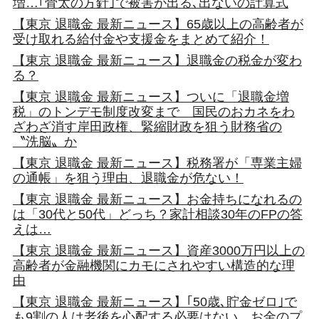
増…｢骨太の方針｣で被害が出る､出ないの計算式
【東京 退職金 最新ニュース】65歳以上の高齢者が
受け取れる給付金や支援金をまとめて紹介！
【東京 退職金 最新ニュース】退職金の税金が変わ
る？
【東京 退職金 最新ニュース】ついに「退職金増
税」のトンデモ制度改変まで 国民のおカネをわ
ざわざ消す岸田政権、緊縮財政を狙う財務省の
〝洗脳〟か
【東京 退職金 最新ニュース】税務署が「専業主婦
の通帳」を狙う理由、退職金が危ない！
【東京 退職金 最新ニュース】お金持ちになれるの
は「30代と50代」どっち？家計相談30年のFPの答
えは…
【東京 退職金 最新ニュース】資産3000万円以上の
高齢者が金融機関にカモにされやすい構造的な理
由
【東京 退職金 最新ニュース】｢50歳､貯金ゼロ｣で
も9割の人は老後を心配する必要はない…お金のプ