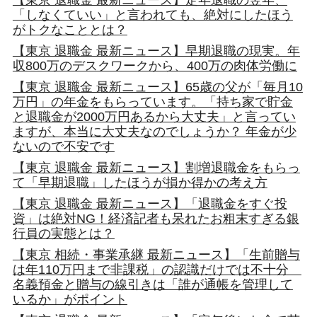
「しなくていい」と言われても、絶対にしたほう
がトクなこととは？
【東京 退職金 最新ニュース】早期退職の現実。年
収800万のデスクワークから、400万の肉体労働に
【東京 退職金 最新ニュース】65歳の父が「毎月10
万円」の年金をもらっています。「持ち家で貯金
と退職金が2000万円あるから大丈夫」と言ってい
ますが、本当に大丈夫なのでしょうか？ 年金が少
ないので不安です
【東京 退職金 最新ニュース】割増退職金をもらっ
て「早期退職」したほうが損か得かの考え方
【東京 退職金 最新ニュース】「退職金をすぐ投
資」は絶対NG！経済記者も呆れたお粗末すぎる銀
行員の実態とは？
【東京 相続・事業承継 最新ニュース】「生前贈与
は年110万円まで非課税」の認識だけでは不十分
名義預金と贈与の線引きは「誰が通帳を管理して
いるか」がポイント