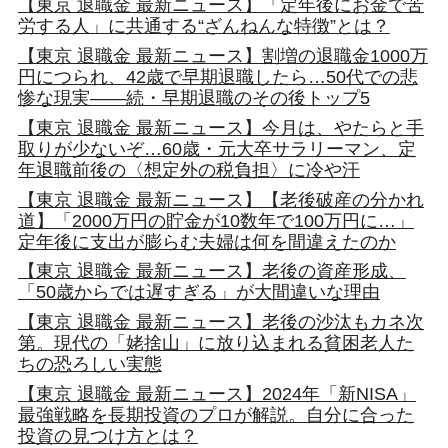
【東京 退職金 最新ニュース】「定年後にお金で苦
労する人」に共通する“ざんねんな特徴”とは？
【東京 退職金 最新ニュース】割増の退職金1000万
円につられ、42歳で早期退職したら…50代での悲
惨な現実――続・早期退職のその後トップ5
【東京 退職金 最新ニュース】今月は、やたらと手
取りが少ないぞ…60歳・元大卒サラリーマン、定
年退職前後の〈想定外の税負担〉に冷や汗
【東京 退職金 最新ニュース】【老後破産の分かれ
道】「2000万円の貯金が10数年で100万円に…」
定年後に支出が膨らむ夫婦は何を間違えたのか
【東京 退職金 最新ニュース】老後の資産形成、
「50歳からでは遅すぎる」が大間違いな理由
【東京 退職金 最新ニュース】老後の沙汰もカネ次
第。現代の「姥捨山」に放り込まれる貧困老人た
ちの恐ろしい実態
【東京 退職金 最新ニュース】2024年「新NISA」
最強戦略を長期投資のプロが解説。自分に合った
投資の見つけ方とは？