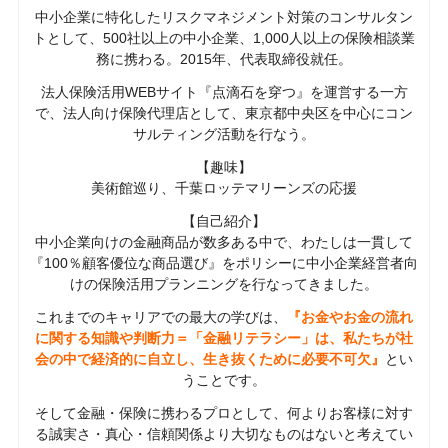
中小企業に特化したリスクマネジメント対策のコンサルタン
トとして、500社以上の中小企業、1,000人以上の保険相談業
務に携わる。2015年、代表取締役就任。
法人保険活用WEBサイト『点滴石を穿つ』を運営する一方
で、法人向け保険代理店として、東京都中央区を中心にコン
サルティング活動を行なう。
【趣味】
美術館巡り、千葉ロッテマリーンズの応援
【自己紹介】
中小企業向けの金融商品が数多ある中で、わたしは一貫して
『100％顧客優位な商品選び』をポリシーに中小企業経営者向
けの保険活用プランニングを行なってきました。
これまでのキャリアでの最大の学びは、
『お金やお金の流れ
に関する知識や判断力＝「金融リテラシー」は、私たちが社
会の中で経済的に自立し、生き抜くために必要不可欠』
とい
うことです。
そして金融・保険に携わるプロとして、何よりお客様に対す
る誠実さ・真心・信頼関係より大切なものはないと考えてい