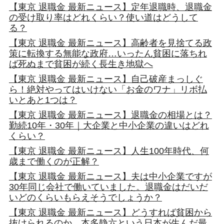
【東京 退職金 最新ニュース】定年退職時、退職金
の受け取り率はどれくらい？使い道はどうして
る？
【東京 退職金 最新ニュース】高齢者を見捨てる政
策に転換する無能な政府…いったん貧困に落ちれ
ば死ぬまで貧困が続く長生き地獄へ
【東京 退職金 最新ニュース】自己破産まっしぐ
ら！絶対やってはいけない「お金のワナ」リボ払
いとあと1つは？
【東京 退職金 最新ニュース】退職金の相場とは？
勤続10年・30年｜大企業と中小企業の違いはどれ
くらい？
【東京 退職金 最新ニュース】人生100年時代、何
歳まで働くのが正解？
【東京 退職金 最新ニュース】夫は中小企業ですが
30年同じ会社で働いていました。退職金はだいだ
いどのくらいもらえそうでしょうか？
【東京 退職金 最新ニュース】どうすれば貧困から
抜けられるのか。本多静六という日本が生んだ最