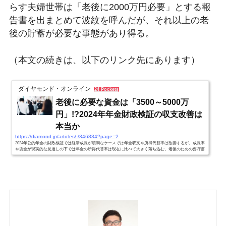
らす夫婦世帯は「老後に2000万円必要」とする報
告書を出まとめて波紋を呼んだが、それ以上の老
後の貯蓄が必要な事態があり得る。
（本文の続きは、以下のリンク先にあります）
ダイヤモンド・オンライン
24 Pockets
老後に必要な資金は「3500～5000万
円」!?2024年年金財政検証の収支改善は
本当か
https://diamond.jp/articles/-/346834?page=2
2024年公的年金の財政検証では経済成長が順調なケースでは年金収支や所得代替率は改善するが、成長率
や賃金が現実的な見通しの下では年金の所得代替率は現在に比べて大きく落ち込む。老後のための要貯蓄
額は3500万円程度、場合によっては5000万円になり、対策を早急に考える必要がある。