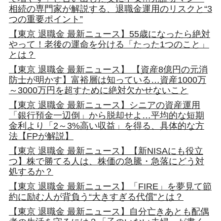
相続の専門家が解説する、退職金運用のリスクと“3
つの重要ポイント”
【東京 退職金 最新ニュース】55歳になったら絶対
やって！老後の運命を分ける「たった1つのこと」
とは？
【東京 退職金 最新ニュース】 【資産8億円の元消
防士が明かす】富裕層は知っている…資産1000万
～3000万円を超すために絶対欠かせないこと
【東京 退職金 最新ニュース】シニアの資産運用
「銀行預金一辺倒」から脱却せよ…平均的な短期
金利より「2～3%高い収益」を得る、具体的な方
法【FPが解説】
【東京 退職金 最新ニュース】【新NISAにも役立
つ】株で勝てる人は、株価の急騰・急落にどう対
処するか？
【東京 退職金 最新ニュース】「FIRE」を夢見て節
約に励む人が背負う“大きすぎる代償”とは？
【東京 退職金 最新ニュース】自分亡きあとも配偶