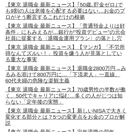
【東京 退職金 最新ニュース】｢50歳､貯金ゼロ｣で
も9割の人は老後を心配する必要はない…お金のプ
ロがそう断言するこれだけの根拠
【東京 退職金 最新ニュース】「普通預金よりは好
条件」にもみえるが…銀行が“投資デビュー”の元会
社員に提案する〈退職金運用プラン〉の落とし穴
【東京 退職金 最新ニュース】【マンガ】「不労所
得なんてズルい！」投資を嫌う人が見落としてい
る重大な事実
【東京 退職金 最新ニュース】退職金2800万円→み
るみる溶けて800万円に…「下流老人」一直線、
60代夫婦の危険な楽観主義
【東京 退職金 最新ニュース】70歳男性の半数が働
く、50代でキャリアに悩む…多くの人がじつは知
らない「定年後の実態」
【東京 退職金 最新ニュース】新しいNISAで大きく
変化する部分とは？5つの変更点をお金のプロが解
説
【東京 退職金 最新ニュース】定年退職の翌年、