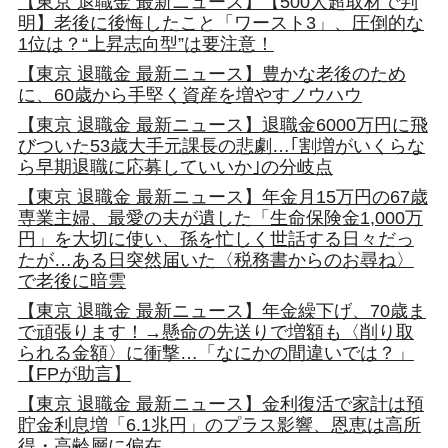
【東京 退職金 最新ニュース】【500人超取材で判
明】老後に後悔したこと「ワースト3」、圧倒的な
1位は？“上昇志向型”は要注意！
【東京 退職金 最新ニュース】豊かな老後のため
に、60歳から手堅く資産を増やすノウハウ
【東京 退職金 最新ニュース】退職金6000万円に飛
びついた53歳大手元課長の悲劇…｢割増がいくらな
ら早期退職に応募していいか｣の分岐点
【東京 退職金 最新ニュース】年金月15万円の67歳
専業主婦、最愛の夫が遺した「生命保険金1,000万
円」を大切に使い、孫を忙しく世話する日々だっ
たが…ある日突然届いた〈税務書からのお尋ね〉
で老後に暗雲
【東京 退職金 最新ニュース】年金繰下げ、70歳ま
で頑張ります！→懸命の先送りで増額も〈削り取
られる金額〉に衝撃…「なにかの間違いでは？」
【FPが助言】
【東京 退職金 最新ニュース】金利復活で家計は預
貯金利息増「6.1兆円」のプラス影響、恩恵は高所
得・高齢層に偏在