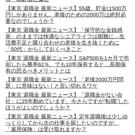
【東京 退職金 最新ニュース】55歳、貯金は500万
円しかありません。老後のための2000万は絶対必
要なのでしょうか？
【東京 退職金 最新ニュース】「保守的な金銭感
覚」のままでは快適なシニアライフは困難に…生
活費不足と隣り合わせの老後を生き抜くために
「50代」からしておくべきこと
【東京 退職金 最新ニュース】S&P500を1カ月で売
却したら勝率62％、でも10年保有すると…長期保
有の恐るべきメリットとは
【東京 退職金 最新ニュース】「老後2000万円問
題」に意味はない！と言い切れるワケ
【東京 退職金 最新ニュース】「退職金がない会
社」に25年勤めています。今さらですが”転職”した
ほうがよいのでしょうか？
【東京 退職金 最新ニュース】定年退職後は少しゆ
っくりしてから次の仕事を探したいのですが、
「雇用保険」は受け取れますか？