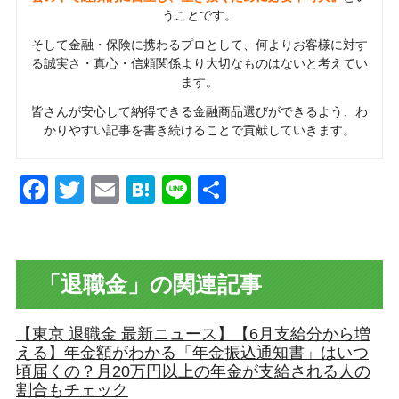
うことです。
そして金融・保険に携わるプロとして、何よりお客様に対す
る誠実さ・真心・信頼関係より大切なものはないと考えてい
ます。
皆さんが安心して納得できる金融商品選びができるよう、わ
かりやすい記事を書き続けることで貢献していきます。
Facebook
Twitter
Email
Hatena
Line
共
有
「退職金」の関連記事
【東京 退職金 最新ニュース】【6月支給分から増
える】年金額がわかる「年金振込通知書」はいつ
頃届くの？月20万円以上の年金が支給される人の
割合もチェック