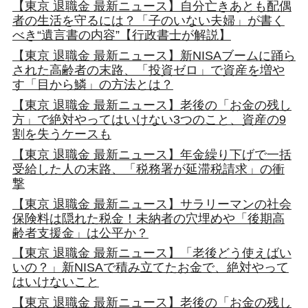
【東京 退職金 最新ニュース】自分亡きあとも配偶
者の生活を守るには？「子のいない夫婦」が書く
べき“遺言書の内容”【行政書士が解説】
【東京 退職金 最新ニュース】新NISAブームに踊ら
された高齢者の末路、「投資ゼロ」で資産を増や
す「目から鱗」の方法とは？
【東京 退職金 最新ニュース】老後の「お金の残し
方」で絶対やってはいけない3つのこと、資産の9
割を失うケースも
【東京 退職金 最新ニュース】年金繰り下げで一括
受給した人の末路、「税務署が延滞税請求」の衝
撃
【東京 退職金 最新ニュース】サラリーマンの社会
保険料は隠れた税金！未納者の穴埋めや「後期高
齢者支援金」は公平か？
【東京 退職金 最新ニュース】「老後どう使えばい
いの？」新NISAで積み立てたお金で、絶対やって
はいけないこと
【東京 退職金 最新ニュース】老後の「お金の残し