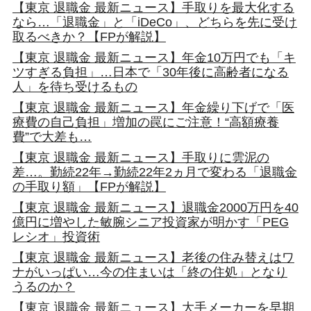
【東京 退職金 最新ニュース】手取りを最大化する
なら…「退職金」と「iDeCo」、どちらを先に受け
取るべきか？【FPが解説】
【東京 退職金 最新ニュース】年金10万円でも「キ
ツすぎる負担」…日本で「30年後に高齢者になる
人」を待ち受けるもの
【東京 退職金 最新ニュース】年金繰り下げで「医
療費の自己負担」増加の罠にご注意！“高額療養
費”で大差も…
【東京 退職金 最新ニュース】手取りに雲泥の
差…。勤続22年→勤続22年2ヵ月で変わる「退職金
の手取り額」【FPが解説】
【東京 退職金 最新ニュース】退職金2000万円を40
億円に増やした敏腕シニア投資家が明かす「PEG
レシオ」投資術
【東京 退職金 最新ニュース】老後の住み替えはワ
ナがいっぱい…今の住まいは「終の住処」となり
うるのか？
【東京 退職金 最新ニュース】大手メーカーを早期