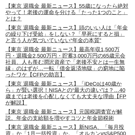
【東京 退職金 最新ニュース】55歳になったら絶対
やって！老後の運命を分ける「たった1つのこと」
とは？
【東京 退職金 最新ニュース】頭のいい人は「年金
の繰り下げ受給」をしない？「早死にすると損」
と言う人が気づいていない“年金の本質”
【東京 退職金 最新ニュース】最高年収1,500万
円・退職金2,500万円・貯蓄3,000万円の65歳元会
社員、人も羨む潤沢資産で「老後不安とは一生無
縁」のはずが…一転「借金返済地獄」の窮地に陥
ったワケ【CFPの助言】
【東京 退職金 最新ニュース】「iDeCoは40歳か
ら」が賢い選択！NISAとの“最大の違い”は？…40
歳までは老後を心配しなくても大丈夫な理由【FP
が解説】
【東京 退職金 最新ニュース】元国税調査官が解
説。年金の支給額を増やすコツと年金節税術
【東京 退職金 最新ニュース】新NISA、「毎月投
資」か「1月一括投資」か。「オルカンvsS&P500