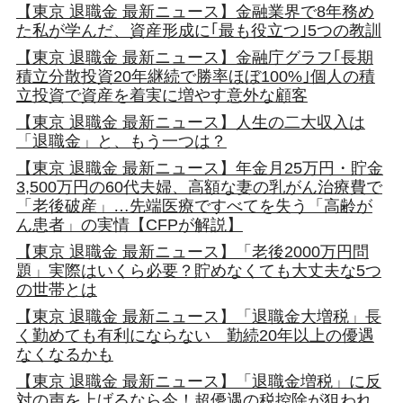
【東京 退職金 最新ニュース】金融業界で8年務め
た私が学んだ、資産形成に｢最も役立つ｣5つの教訓
【東京 退職金 最新ニュース】金融庁グラフ｢長期
積立分散投資20年継続で勝率ほぼ100%｣個人の積
立投資で資産を着実に増やす意外な顧客
【東京 退職金 最新ニュース】人生の二大収入は
「退職金」と、もう一つは？
【東京 退職金 最新ニュース】年金月25万円・貯金
3,500万円の60代夫婦、高額な妻の乳がん治療費で
「老後破産」…先端医療ですべてを失う「高齢が
ん患者」の実情【CFPが解説】
【東京 退職金 最新ニュース】「老後2000万円問
題」実際はいくら必要？貯めなくても大丈夫な5つ
の世帯とは
【東京 退職金 最新ニュース】「退職金大増税」長
く勤めても有利にならない 勤続20年以上の優遇
なくなるかも
【東京 退職金 最新ニュース】「退職金増税」に反
対の声を上げるなら今！超優遇の税控除が狙われ