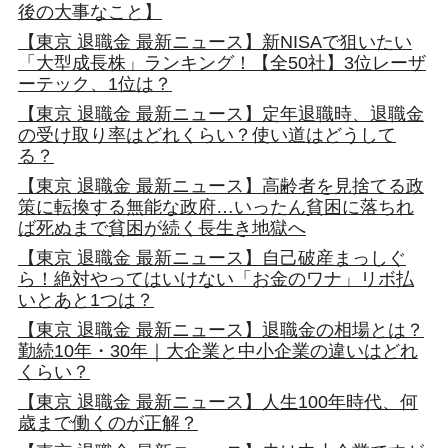
後の大事なこと】
【東京 退職金 最新ニュース】新NISAで狙いたい
「大型成長株」ランキング！【全50社】3位レーザ
ーテック、1位は？
【東京 退職金 最新ニュース】定年退職時、退職金
の受け取り率はどれくらい？使い道はどうして
る？
【東京 退職金 最新ニュース】高齢者を見捨てる政
策に転換する無能な政府…いったん貧困に落ちれ
ば死ぬまで貧困が続く長生き地獄へ
【東京 退職金 最新ニュース】自己破産まっしぐ
ら！絶対やってはいけない「お金のワナ」リボ払
いとあと1つは？
【東京 退職金 最新ニュース】退職金の相場とは？
勤続10年・30年｜大企業と中小企業の違いはどれ
くらい？
【東京 退職金 最新ニュース】人生100年時代、何
歳まで働くのが正解？