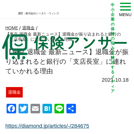
中
小
運営：株式会社トータス・ウィンズ
企
業
の
HOME
/
退職金
/
保
険
【東京 退職金 最新ニュース】退職金が振り込まれると銀行の
の
「支店長室」に連れていかれる理由
悩
み
【東京 退職金 最新ニュース】退職金が振
を
解
り込まれると銀行の「支店長室」に連れ
決
す
ていかれる理由
る
メ
2021.10.18
デ
ィ
ア
退職金
Facebook
Twitter
Email
Hatena
Line
共
有
https://diamond.jp/articles/-/284675