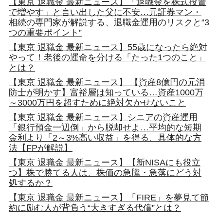
【東京 退職金 最新ニュース】「退職金を株式投資
で増やす」と言い出した父に不安…元証券マン・
相続の専門家が解説する、退職金運用のリスクと“3
つの重要ポイント”
【東京 退職金 最新ニュース】55歳になったら絶対
やって！老後の運命を分ける「たった1つのこと」
とは？
【東京 退職金 最新ニュース】 【資産8億円の元消
防士が明かす】富裕層は知っている…資産1000万
～3000万円を超すために絶対欠かせないこと
【東京 退職金 最新ニュース】シニアの資産運用
「銀行預金一辺倒」から脱却せよ…平均的な短期
金利より「2～3%高い収益」を得る、具体的な方
法【FPが解説】
【東京 退職金 最新ニュース】【新NISAにも役立
つ】株で勝てる人は、株価の急騰・急落にどう対
処するか？
【東京 退職金 最新ニュース】「FIRE」を夢見て節
約に励む人が背負う“大きすぎる代償”とは？