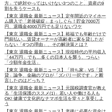
方」で絶対やってはいけない3つのこと、資産の9
割を失うケースも
【東京 退職金 最新ニュース】定年間近のマイホー
ム購入で「老後破綻」まっしぐら！貯金7000万
円、退職金4000万円でも足りないワケ
【東京 退職金 最新ニュース】裕福でも年齢だけで
門前払い…賃貸オーナーが高齢者に家を貸したが
らない「4つの理由」、その解決策とは？
【東京 退職金 最新ニュース】現役時代の平均収入
「44万円」でも…多くの日本人を襲う、つらい
「少額年金生活」
【東京 退職金 最新ニュース】「持ち家」VS「賃
貸」論争、金融のプロが「ズバリ一択です」と断
言したのはどっち？
【東京 退職金 最新ニュース】元国税調査官が教え
る「生活保護のススメ(1)」若い人や働ける人も
OK! 健康で文化的なナマポ生活を堂々と享受しよ
う
【東京 退職金 最新ニュース】老後に必要な資金は