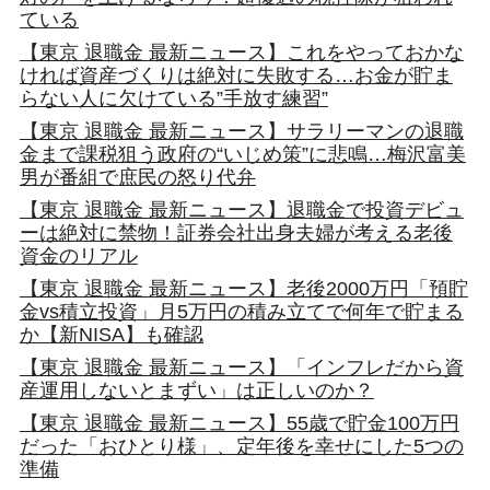
ている
【東京 退職金 最新ニュース】これをやっておかな
ければ資産づくりは絶対に失敗する…お金が貯ま
らない人に欠けている”手放す練習”
【東京 退職金 最新ニュース】サラリーマンの退職
金まで課税狙う政府の“いじめ策”に悲鳴…梅沢富美
男が番組で庶民の怒り代弁
【東京 退職金 最新ニュース】退職金で投資デビュ
ーは絶対に禁物！証券会社出身夫婦が考える老後
資金のリアル
【東京 退職金 最新ニュース】老後2000万円「預貯
金vs積立投資」月5万円の積み立てで何年で貯まる
か【新NISA】も確認
【東京 退職金 最新ニュース】「インフレだから資
産運用しないとまずい」は正しいのか？
【東京 退職金 最新ニュース】55歳で貯金100万円
だった「おひとり様」、定年後を幸せにした5つの
準備