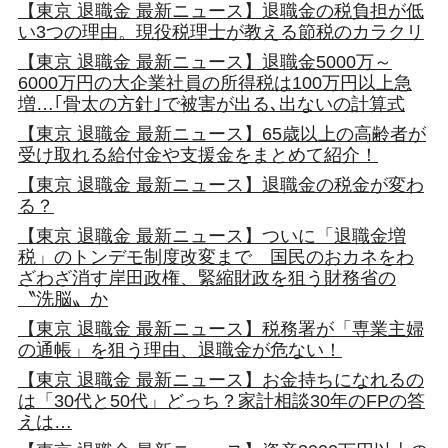
【東京 退職金 最新ニュース】退職金の税負担が低
い3つの理由。現役税理士が教える節税のカラクリ
【東京 退職金 最新ニュース】退職金5000万～
6000万円の大企業社員の所得税は100万円以上急
増…｢骨太の方針｣で被害が出る､出ないの計算式
【東京 退職金 最新ニュース】65歳以上の高齢者が
受け取れる給付金や支援金をまとめて紹介！
【東京 退職金 最新ニュース】退職金の税金が変わ
る？
【東京 退職金 最新ニュース】ついに「退職金増
税」のトンデモ制度改変まで 国民のおカネをわ
ざわざ消す岸田政権、緊縮財政を狙う財務省の
〝洗脳〟か
【東京 退職金 最新ニュース】税務署が「専業主婦
の通帳」を狙う理由、退職金が危ない！
【東京 退職金 最新ニュース】お金持ちになれるの
は「30代と50代」どっち？家計相談30年のFPの答
えは…