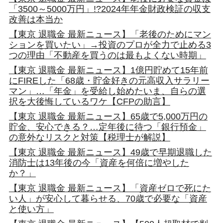
「3500～5000万円」!?2024年年金財政検証の収支
改善は本当か
【東京 退職金 最新ニュース】「老後のためにマン
ションを買いたい」→投資のプロが全力で止める3
つの理由「不動産を買うのは最もよくない時期」
【東京 退職金 最新ニュース】1億円貯めて15年前
にFIREした「68歳・貯金好きの元高収入サラリー
マン」…「年金」を受給し始めたいま、自らの選
択を大後悔しているワケ【CFPの助言】
【東京 退職金 最新ニュース】65歳で5,000万円の
貯金、安心できる？…定年後に待つ「銀行預金」
の意外なリスクと対策【税理士が解説】
【東京 退職金 最新ニュース】49歳で早期退職した
消防士は13年後の今「資産を何倍に増やした
か？」
【東京 退職金 最新ニュース】「資産ゼロで死にた
い人」が安心して暮らせる、70歳で必要な「資産
と使い方」