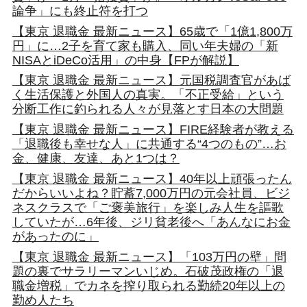
論争」にも終止符を打つ
【東京 退職金 最新ニュース】65歳で「1億1,800万
円」に…2子を育て家も購入、同い年夫婦の「新
NISAとiDeCo活用」の中身【FPが解説】
【東京 退職金 最新ニュース】元国税調査官があば
く生活保護と外国人の真実。「不正受給」という
分断工作に釣られる人々が見落とす日本の大問題
【東京 退職金 最新ニュース】FIRE経験者が教える
「退職後も幸せな人」に共通する“4つのもの”…お
金、健康、友達、あと1つは？
【東京 退職金 最新ニュース】40年以上頑張ったん
だからいいよね？貯蓄7,000万円の元会社員、ビジ
ネスクラスで「ご褒美旅行」を楽しみ人生を謳歌
していたが…6年後、ジリ貧老後へ「あんなにお金
があったのに」
【東京 退職金 最新ニュース】「103万円の壁」問
題の裏でサラリーマンいじめ。石破茂政権の「退
職金増税」でカネを搾り取られる勤続20年以上の
勤め人たち