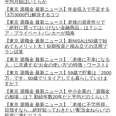
平均月額はいくらか
【東京 退職金 最新ニュース】年金収入で不足する
｢3万3000円｣解決するコツ
【東京 退職金 最新ニュース】老後の資産作りで
「絶対に買ってはいけない金融商品」は？シニ
ア・プライベートバンカーが指南
【東京 退職金 最新ニュース】新NISAは50歳で始
めてもメリット大！短期投資と積み立ての活用プ
ラン試算
【東京 退職金 最新ニュース】「老後に不幸になる
人」に共通する“お金の使い方”の特徴・ワースト1
【東京 退職金 最新ニュース】59歳で貯蓄は「2500
万」です。60歳でリタイアしても暮らしていけま
すか？
【東京 退職金 最新ニュース】中小企業の「退職金
の相場」は？ 勤続年数20年だと平均どのくらい？
【東京 退職金 最新ニュース】「老後に不労所得」
目指すなら…絶対知っておきたい“配当金ねらい”の
投資に潜むリスク