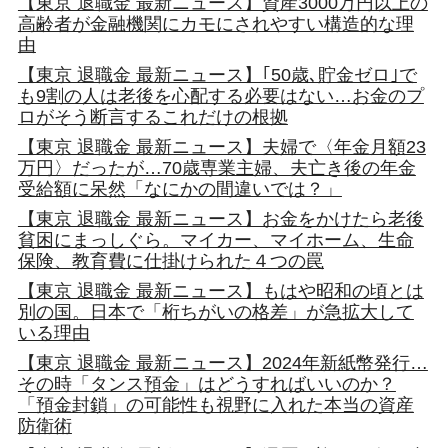
【東京 退職金 最新ニュース】資産3000万円以上の
高齢者が金融機関にカモにされやすい構造的な理
由
【東京 退職金 最新ニュース】｢50歳､貯金ゼロ｣で
も9割の人は老後を心配する必要はない…お金のプ
ロがそう断言するこれだけの根拠
【東京 退職金 最新ニュース】夫婦で〈年金月額23
万円〉だったが…70歳専業主婦、夫亡き後の年金
受給額に呆然「なにかの間違いでは？」
【東京 退職金 最新ニュース】お金をかけたら老後
貧困にまっしぐら。マイカー、マイホーム、生命
保険、教育費に仕掛けられた４つの罠
【東京 退職金 最新ニュース】もはや昭和の頃とは
別の国。日本で「桁ちがいの格差」が急拡大して
いる理由
【東京 退職金 最新ニュース】2024年新紙幣発行…
その時「タンス預金」はどうすればいいのか？
「預金封鎖」の可能性も視野に入れた本当の資産
防衛術