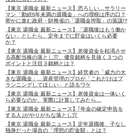
【東京 退職金 最新ニュース】恐ろしい…サラリー
マン「勤続5年未満の退職金」への増税は序の口？
密かに進む政府・財務省の「退職金搾取」の策謀!?
【東京 退職金 最新ニュース】「退職後はもう働か
ない」としたら、定年までに貯金はいくら必要
か？
【東京 退職金 最新ニュース】老後資金を枯渇させ
る高配当株の落とし穴。優良銘柄を見抜く３つの
ポイントと注目３銘柄とは？
【東京 退職金 最新ニュース】経営者の「威力の大
きな退職金」…資産管理のプロが「これだけはプ
ランニングしてほしい」と語るワケ
【東京 退職金 最新ニュース】老後資金は一体いく
ら必要なのか、実際に計算してみたら…
【東京 退職金 最新ニュース】｢年金の確定申告を
する人｣がやりがちな落とし穴
【東京 退職金 最新ニュース】定年退職後、子なし
独身だった場合の「理想の貯金額」とは？