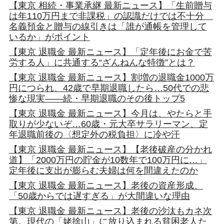
【東京 相続・事業承継 最新ニュース】「生前贈与
は年110万円まで非課税」の認識だけでは不十分
名義預金と贈与の線引きは「誰が通帳を管理して
いるか」がポイント
【東京 退職金 最新ニュース】「定年後にお金で苦
労する人」に共通する“ざんねんな特徴”とは？
【東京 退職金 最新ニュース】割増の退職金1000万
円につられ、42歳で早期退職したら…50代での悲
惨な現実――続・早期退職のその後トップ5
【東京 退職金 最新ニュース】今月は、やたらと手
取りが少ないぞ…60歳・元大卒サラリーマン、定
年退職前後の〈想定外の税負担〉に冷や汗
【東京 退職金 最新ニュース】【老後破産の分かれ
道】「2000万円の貯金が10数年で100万円に…」
定年後に支出が膨らむ夫婦は何を間違えたのか
【東京 退職金 最新ニュース】老後の資産形成、
「50歳からでは遅すぎる」が大間違いな理由
【東京 退職金 最新ニュース】老後の沙汰もカネ次
第。現代の「姥捨山」に放り込まれる貧困老人た