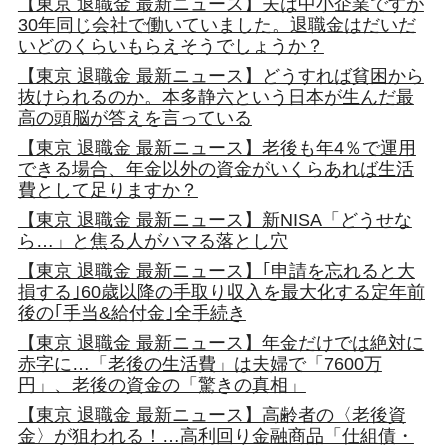
【東京 退職金 最新ニュース】夫は中小企業ですが
30年同じ会社で働いていました。退職金はだいだ
いどのくらいもらえそうでしょうか？
【東京 退職金 最新ニュース】どうすれば貧困から
抜けられるのか。本多静六という日本が生んだ最
高の頭脳が答えを言っている
【東京 退職金 最新ニュース】老後も年4％で運用
できる場合、年金以外の資金がいくらあれば生活
費として足りますか？
【東京 退職金 最新ニュース】新NISA「どうせな
ら…」と焦る人がハマる落とし穴
【東京 退職金 最新ニュース】｢申請を忘れると大
損する｣60歳以降の手取り収入を最大化する定年前
後の｢手当&給付金｣全手続き
【東京 退職金 最新ニュース】年金だけでは絶対に
赤字に…「老後の生活費」は夫婦で「7600万
円」、老後の資金の「驚きの真相」
【東京 退職金 最新ニュース】高齢者の〈老後資
金〉が狙われる！…高利回り金融商品「仕組債・