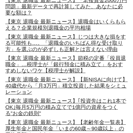
【東京 退職金 最新ニュース】「老後資金2000万円
問題」最新データで再計算してみた、あなたに必
要な額は？
【東京 退職金 最新ニュース】退職金はいくらもら
える？企業規模別退職金の平均相場
【東京 退職金 最新ニュース】じつは大きな損をす
る可能性も…。「退職金のいちばん得な受け取り
方」を選ぶのが必ずしも正解とは言えない理由
【東京 退職金 最新ニュース】節税の定番「役員退
職金」…税理士が「銀行預金に積み立て」をおす
すめしないワケ【税理士が解説】
【東京 退職金 最新ニュース】【新NISAに向けて】
40歳代から「月3万円」積立投資した結果をシミュ
レーション
【東京 退職金 最新ニュース】｢投資先はこれ1本で
OK｣毎月5万円の積み立てで1億円の資産をつく
る”お金の鉄則”
【東京 退職金 最新ニュース】【老齢年金一覧表】
厚生年金と国民年金「いまの60歳～90歳以上」の