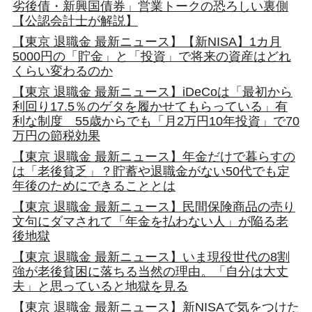
劣後債・新興国債券」営業トークの恐ろしい裏側
【公認会計士が解説】
【東京 退職金 最新ニュース】【新NISA】1カ月
5000円の「貯金」と「投資」で将来の資産はどれ
くらい変わるのか
【東京 退職金 最新ニュース】iDeCoは「最初から
利回り17.5％のゲタを履かせてもらっている」有
利な制度 55歳からでも「月2万円10年投資」で70
万円の節税効果
【東京 退職金 最新ニュース】年金だけで暮らすの
は「老後貧乏」？貯蓄や退職金がない50代でも定
年後のためにできることとは
【東京 退職金 最新ニュース】民間保険商品の売り
文句にダマされて「年金を払わない人」が陥る老
後地獄
【東京 退職金 最新ニュース】いま現役世代の8割
強が老後貧困に落ちる当然の理由。「自分は大丈
夫」と思っていると地獄を見る
【東京 退職金 最新ニュース】新NISAで気をつけた