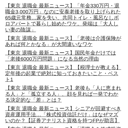
【東京 退職金 最新ニュース】「年金330万円・退
職金3,000万円」なのに安泰老後を取り上げられた
65歳元常務…家を失い、共同トイレ・風呂なしボ
ロアパートで暮らし始めたワケ。発端は「大人し
い妻の陰謀」
【東京 退職金 最新ニュース】「老後は介護保険が
あれば何とかなる」が大間違いなワケ
【東京 退職金 最新ニュース】国民年金だけでは
「老後6000万円問題」になる当然の理由
【東京 退職金 最新ニュース】【税理士が教える】
定年後の起業で絶対に知っておきたいこと・ベス
ト1
【東京 退職金 最新ニュース】老後も「人に恵まれ
る人」と「孤立する人」、顔を見れば一発でわか
る決定的な「差」とは？
【東京 退職金 最新ニュース】シニアが回避すべき
資産運用手法…「株式投資信託だけ」はなぜマズ
いのか？【証券アナリスト資格を持つFPが助言】