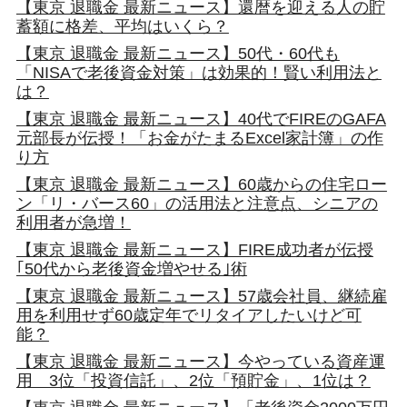
【東京 退職金 最新ニュース】還暦を迎える人の貯
蓄額に格差、平均はいくら？
【東京 退職金 最新ニュース】50代・60代も
「NISAで老後資金対策」は効果的！賢い利用法と
は？
【東京 退職金 最新ニュース】40代でFIREのGAFA
元部長が伝授！「お金がたまるExcel家計簿」の作
り方
【東京 退職金 最新ニュース】60歳からの住宅ロー
ン「リ・バース60」の活用法と注意点、シニアの
利用者が急増！
【東京 退職金 最新ニュース】FIRE成功者が伝授
｢50代から老後資金増やせる｣術
【東京 退職金 最新ニュース】57歳会社員、継続雇
用を利用せず60歳定年でリタイアしたいけど可
能？
【東京 退職金 最新ニュース】今やっている資産運
用 3位「投資信託」、2位「預貯金」、1位は？