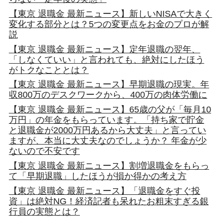
【東京 退職金 最新ニュース】新しいNISAで大きく
変化する部分とは？5つの変更点をお金のプロが解
説
【東京 退職金 最新ニュース】定年退職の翌年、
「しなくていい」と言われても、絶対にしたほう
がトクなこととは？
【東京 退職金 最新ニュース】早期退職の現実。年
収800万のデスクワークから、400万の肉体労働に
【東京 退職金 最新ニュース】65歳の父が「毎月10
万円」の年金をもらっています。「持ち家で貯金
と退職金が2000万円あるから大丈夫」と言ってい
ますが、本当に大丈夫なのでしょうか？ 年金が少
ないので不安です
【東京 退職金 最新ニュース】割増退職金をもらっ
て「早期退職」したほうが損か得かの考え方
【東京 退職金 最新ニュース】「退職金をすぐ投
資」は絶対NG！経済記者も呆れたお粗末すぎる銀
行員の実態とは？