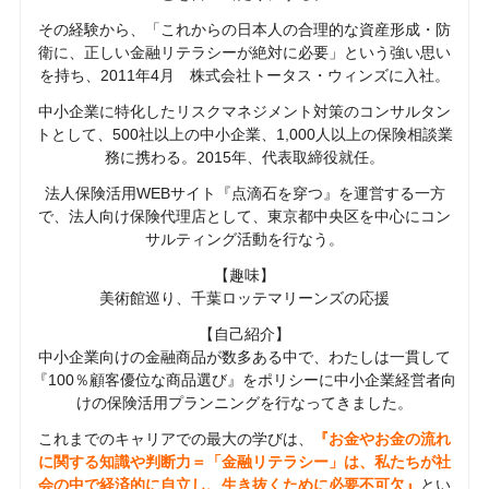
その経験から、「これからの日本人の合理的な資産形成・防
衛に、正しい金融リテラシーが絶対に必要」という強い思い
を持ち、2011年4月 株式会社トータス・ウィンズに入社。
中小企業に特化したリスクマネジメント対策のコンサルタン
トとして、500社以上の中小企業、1,000人以上の保険相談業
務に携わる。2015年、代表取締役就任。
法人保険活用WEBサイト『点滴石を穿つ』を運営する一方
で、法人向け保険代理店として、東京都中央区を中心にコン
サルティング活動を行なう。
【趣味】
美術館巡り、千葉ロッテマリーンズの応援
【自己紹介】
中小企業向けの金融商品が数多ある中で、わたしは一貫して
『100％顧客優位な商品選び』をポリシーに中小企業経営者向
けの保険活用プランニングを行なってきました。
これまでのキャリアでの最大の学びは、
『お金やお金の流れ
に関する知識や判断力＝「金融リテラシー」は、私たちが社
会の中で経済的に自立し、生き抜くために必要不可欠』
とい