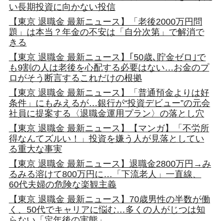
い長期投資に向かない投信
【東京 退職金 最新ニュース】「老後2000万円問
題」は本当？年金の不安は「自分次第」で解消で
きる
【東京 退職金 最新ニュース】｢50歳､貯金ゼロ｣で
も9割の人は老後を心配する必要はない…お金のプ
ロがそう断言するこれだけの根拠
【東京 退職金 最新ニュース】「普通預金よりは好
条件」にもみえるが…銀行が“投資デビュー”の元会
社員に提案する〈退職金運用プラン〉の落とし穴
【東京 退職金 最新ニュース】【マンガ】「不労所
得なんてズルい！」投資を嫌う人が見落としてい
る重大な事実
【東京 退職金 最新ニュース】退職金2800万円→み
るみる溶けて800万円に…「下流老人」一直線、
60代夫婦の危険な楽観主義
【東京 退職金 最新ニュース】70歳男性の半数が働
く、50代でキャリアに悩む…多くの人がじつは知
らない「定年後の実態」