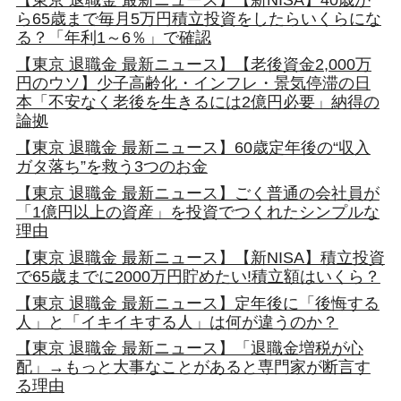
ら65歳まで毎月5万円積立投資をしたらいくらにな
る？「年利1～6％」で確認
【東京 退職金 最新ニュース】【老後資金2,000万
円のウソ】少子高齢化・インフレ・景気停滞の日
本「不安なく老後を生きるには2億円必要」納得の
論拠
【東京 退職金 最新ニュース】60歳定年後の“収入
ガタ落ち”を救う3つのお金
【東京 退職金 最新ニュース】ごく普通の会社員が
「1億円以上の資産」を投資でつくれたシンプルな
理由
【東京 退職金 最新ニュース】【新NISA】積立投資
で65歳までに2000万円貯めたい!積立額はいくら？
【東京 退職金 最新ニュース】定年後に「後悔する
人」と「イキイキする人」は何が違うのか？
【東京 退職金 最新ニュース】「退職金増税が心
配」→もっと大事なことがあると専門家が断言す
る理由