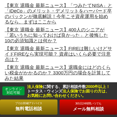
【東京 退職金 最新ニュース】「つみたてNISA」と
「iDeCo」のメリット・デメリットをハーバード卒
のパックンが徹底解説！今年こそ資産運用を始め
るなら、まずはここから
【東京 退職金 最新ニュース】400人のシニアが
「若いうちに知っておけば良かった」と後悔した
10の必須知識とは何か？
【東京 退職金 最新ニュース】FIREは難しいけどサ
イドFIREなら実現可能？ 資産はいくら必要で注意
点は？
【東京 退職金 最新ニュース】退職金にはどのくら
い税金がかかるのか？ 3300万円の場合を計算して
みた結果
【東京 退職金 最新ニュース】｢3500万円の遺産が5
法人保険
に関する、累計相談件数
2000件以上！
オンライン
年ですっからかん｣世帯年収2000万円の男性が75歳
トータス・ウィンズ
法人保険でお困りの方は、
対応可能
お気軽にお問い合わせください。
にして無一文寸前に転落するまで
プロが的確アドバイス
365日24時間いつでも
【東京 退職金 最新ニュース】60歳で定年退職…
無料電話相談
メール無料相談
「働かずに100歳まで生きる」ために必要な「最低
限の貯蓄額」