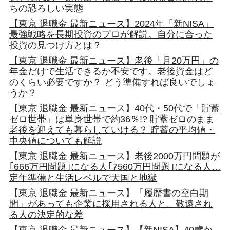
ちの恐ろしい実態
【東京 退職金 最新ニュース】2024年「新NISA」
最強戦略を長期投資のプロが解説。自分に合った
投資の見つけ方とは？
【東京 退職金 最新ニュース】老後「月20万円」の
年金だけで生活できるか不安です。老後資金はど
のくらい必要ですか？ どう準備すれば良いでしょ
うか？
【東京 退職金 最新ニュース】40代・50代で「貯蓄
ゼロ世帯」は単身世帯で約36％!? 貯蓄ゼロのまま
老後を迎えても暮らしていける？ 貯蓄の平均値・
中央値についても解説
【東京 退職金 最新ニュース】老後2000万円問題が
｢666万円問題｣になる人｢7560万円問題｣になる人…
定年準備と生活レベルで天国と地獄
【東京 退職金 最新ニュース】「履歴書の空白期
間」があっても企業に採用される人と、敬遠され
る人の決定的な差
【東京 退職金 最新ニュース】【新NISA】40歳か