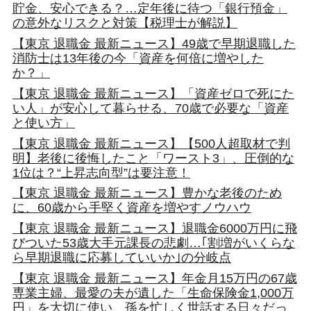
貯金、安心できる？…定年後に待つ「銀行預金」
の意外なリスクと対策【税理士が解説】
【東京 退職金 最新ニュース】49歳で早期退職した
消防士は13年後の今「資産を何倍に増やした
か？」
【東京 退職金 最新ニュース】「資産ゼロで死にた
い人」が安心して暮らせる、70歳で必要な「資産
と使い方」
【東京 退職金 最新ニュース】【500人超取材で判
明】老後に後悔したこと「ワースト3」、圧倒的な
1位は？“上昇志向型”は要注意！
【東京 退職金 最新ニュース】豊かな老後のため
に、60歳から手堅く資産を増やすノウハウ
【東京 退職金 最新ニュース】退職金6000万円に飛
びついた53歳大手元課長の悲劇…｢割増がいくらな
ら早期退職に応募していいか｣の分岐点
【東京 退職金 最新ニュース】年金月15万円の67歳
専業主婦、最愛の夫が遺した「生命保険金1,000万
円」を大切に使い、孫を忙しく世話する日々だっ