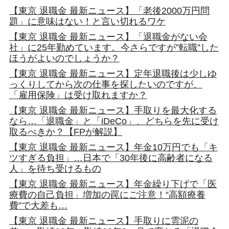
【東京 退職金 最新ニュース】「老後2000万円問
題」に意味はない！と言い切れるワケ
【東京 退職金 最新ニュース】「退職金がない会
社」に25年勤めています。今さらですが”転職”した
ほうがよいのでしょうか？
【東京 退職金 最新ニュース】定年退職後は少しゆ
っくりしてから次の仕事を探したいのですが、
「雇用保険」は受け取れますか？
【東京 退職金 最新ニュース】手取りを最大化する
なら…「退職金」と「iDeCo」、どちらを先に受け
取るべきか？【FPが解説】
【東京 退職金 最新ニュース】年金10万円でも「キ
ツすぎる負担」…日本で「30年後に高齢者になる
人」を待ち受けるもの
【東京 退職金 最新ニュース】年金繰り下げで「医
療費の自己負担」増加の罠にご注意！“高額療養
費”で大差も…
【東京 退職金 最新ニュース】手取りに雲泥の