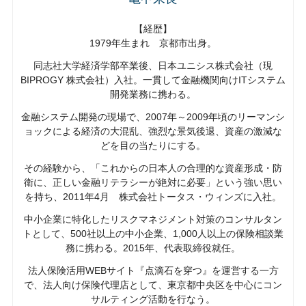
【経歴】
1979年生まれ 京都市出身。
同志社大学経済学部卒業後、日本ユニシス株式会社（現
BIPROGY 株式会社）入社。一貫して金融機関向けITシステム
開発業務に携わる。
金融システム開発の現場で、2007年～2009年頃のリーマンシ
ョックによる経済の大混乱、強烈な景気後退、資産の激減な
どを目の当たりにする。
その経験から、「これからの日本人の合理的な資産形成・防
衛に、正しい金融リテラシーが絶対に必要」という強い思い
を持ち、2011年4月 株式会社トータス・ウィンズに入社。
中小企業に特化したリスクマネジメント対策のコンサルタン
トとして、500社以上の中小企業、1,000人以上の保険相談業
務に携わる。2015年、代表取締役就任。
法人保険活用WEBサイト『点滴石を穿つ』を運営する一方
で、法人向け保険代理店として、東京都中央区を中心にコン
サルティング活動を行なう。