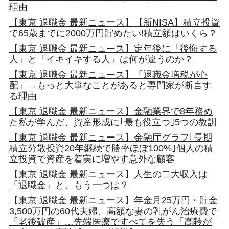
理由
【東京 退職金 最新ニュース】【新NISA】積立投資
で65歳までに2000万円貯めたい!積立額はいくら？
【東京 退職金 最新ニュース】定年後に「後悔する
人」と「イキイキする人」は何が違うのか？
【東京 退職金 最新ニュース】「退職金増税が心
配」→もっと大事なことがあると専門家が断言す
る理由
【東京 退職金 最新ニュース】金融業界で8年務め
た私が学んだ、資産形成に｢最も役立つ｣5つの教訓
【東京 退職金 最新ニュース】金融庁グラフ｢長期
積立分散投資20年継続で勝率ほぼ100%｣個人の積
立投資で資産を着実に増やす意外な顧客
【東京 退職金 最新ニュース】人生の二大収入は
「退職金」と、もう一つは？
【東京 退職金 最新ニュース】年金月25万円・貯金
3,500万円の60代夫婦、高額な妻の乳がん治療費で
「老後破産」…先端医療ですべてを失う「高齢が