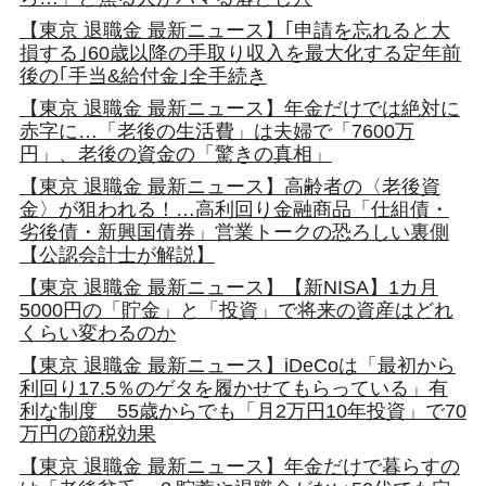
【東京 退職金 最新ニュース】｢申請を忘れると大
損する｣60歳以降の手取り収入を最大化する定年前
後の｢手当&給付金｣全手続き
【東京 退職金 最新ニュース】年金だけでは絶対に
赤字に…「老後の生活費」は夫婦で「7600万
円」、老後の資金の「驚きの真相」
【東京 退職金 最新ニュース】高齢者の〈老後資
金〉が狙われる！…高利回り金融商品「仕組債・
劣後債・新興国債券」営業トークの恐ろしい裏側
【公認会計士が解説】
【東京 退職金 最新ニュース】【新NISA】1カ月
5000円の「貯金」と「投資」で将来の資産はどれ
くらい変わるのか
【東京 退職金 最新ニュース】iDeCoは「最初から
利回り17.5％のゲタを履かせてもらっている」有
利な制度 55歳からでも「月2万円10年投資」で70
万円の節税効果
【東京 退職金 最新ニュース】年金だけで暮らすの