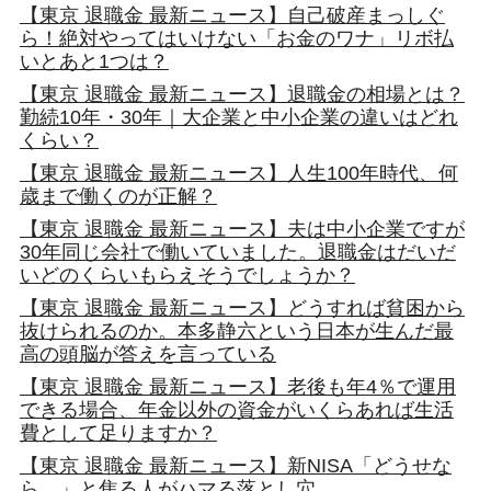
【東京 退職金 最新ニュース】自己破産まっしぐ
ら！絶対やってはいけない「お金のワナ」リボ払
いとあと1つは？
【東京 退職金 最新ニュース】退職金の相場とは？
勤続10年・30年｜大企業と中小企業の違いはどれ
くらい？
【東京 退職金 最新ニュース】人生100年時代、何
歳まで働くのが正解？
【東京 退職金 最新ニュース】夫は中小企業ですが
30年同じ会社で働いていました。退職金はだいだ
いどのくらいもらえそうでしょうか？
【東京 退職金 最新ニュース】どうすれば貧困から
抜けられるのか。本多静六という日本が生んだ最
高の頭脳が答えを言っている
【東京 退職金 最新ニュース】老後も年4％で運用
できる場合、年金以外の資金がいくらあれば生活
費として足りますか？
【東京 退職金 最新ニュース】新NISA「どうせな
ら…」と焦る人がハマる落とし穴