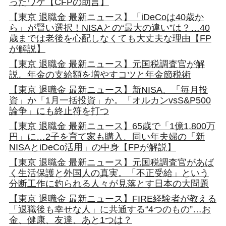
ったワケ【CFPの助言】
【東京 退職金 最新ニュース】「iDeCoは40歳か
ら」が賢い選択！NISAとの“最大の違い”は？…40
歳までは老後を心配しなくても大丈夫な理由【FP
が解説】
【東京 退職金 最新ニュース】元国税調査官が解
説。年金の支給額を増やすコツと年金節税術
【東京 退職金 最新ニュース】新NISA、「毎月投
資」か「1月一括投資」か。「オルカンvsS&P500
論争」にも終止符を打つ
【東京 退職金 最新ニュース】65歳で「1億1,800万
円」に…2子を育て家も購入、同い年夫婦の「新
NISAとiDeCo活用」の中身【FPが解説】
【東京 退職金 最新ニュース】元国税調査官があば
く生活保護と外国人の真実。「不正受給」という
分断工作に釣られる人々が見落とす日本の大問題
【東京 退職金 最新ニュース】FIRE経験者が教える
「退職後も幸せな人」に共通する“4つのもの”…お
金、健康、友達、あと1つは？