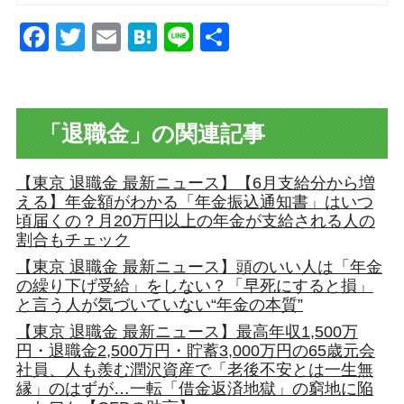
Facebook
Twitter
Email
Hatena
Line
共
有
「退職金」の関連記事
【東京 退職金 最新ニュース】【6月支給分から増
える】年金額がわかる「年金振込通知書」はいつ
頃届くの？月20万円以上の年金が支給される人の
割合もチェック
【東京 退職金 最新ニュース】頭のいい人は「年金
の繰り下げ受給」をしない？「早死にすると損」
と言う人が気づいていない“年金の本質”
【東京 退職金 最新ニュース】最高年収1,500万
円・退職金2,500万円・貯蓄3,000万円の65歳元会
社員、人も羨む潤沢資産で「老後不安とは一生無
縁」のはずが…一転「借金返済地獄」の窮地に陥