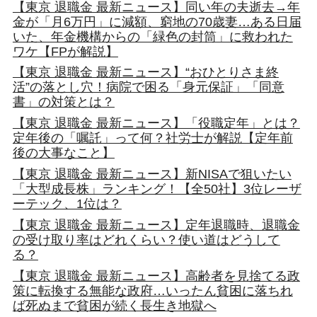
【東京 退職金 最新ニュース】同い年の夫逝去→年
金が「月6万円」に減額、窮地の70歳妻…ある日届
いた、年金機構からの「緑色の封筒」に救われた
ワケ【FPが解説】
【東京 退職金 最新ニュース】“おひとりさま終
活”の落とし穴！病院で困る「身元保証」「同意
書」の対策とは？
【東京 退職金 最新ニュース】「役職定年」とは？
定年後の「嘱託」って何？社労士が解説【定年前
後の大事なこと】
【東京 退職金 最新ニュース】新NISAで狙いたい
「大型成長株」ランキング！【全50社】3位レーザ
ーテック、1位は？
【東京 退職金 最新ニュース】定年退職時、退職金
の受け取り率はどれくらい？使い道はどうして
る？
【東京 退職金 最新ニュース】高齢者を見捨てる政
策に転換する無能な政府…いったん貧困に落ちれ
ば死ぬまで貧困が続く長生き地獄へ