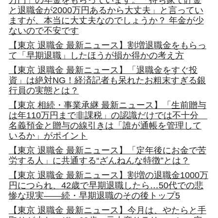
万円」の年金をもらっています。「持ち家で貯金
と退職金が2000万円あるから大丈夫」と言ってい
ますが、本当に大丈夫なのでしょうか？ 年金が少
ないので不安です
【東京 退職金 最新ニュース】割増退職金をもらっ
て「早期退職」したほうが損か得かの考え方
【東京 退職金 最新ニュース】「退職金をすぐ投
資」は絶対NG！経済記者も呆れたお粗末すぎる銀
行員の実態とは？
【東京 相続・事業承継 最新ニュース】「生前贈与
は年110万円まで非課税」の認識だけでは不十分
名義預金と贈与の線引きは「誰が通帳を管理して
いるか」がポイント
【東京 退職金 最新ニュース】「定年後にお金で苦
労する人」に共通する“ざんねんな特徴”とは？
【東京 退職金 最新ニュース】割増の退職金1000万
円につられ、42歳で早期退職したら…50代での悲
惨な現実――続・早期退職のその後トップ5
【東京 退職金 最新ニュース】今月は、やたらと手