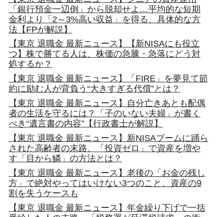
「銀行預金一辺倒」から脱却せよ…平均的な短期
金利より「2～3%高い収益」を得る、具体的な方
法【FPが解説】
【東京 退職金 最新ニュース】【新NISAにも役立
つ】株で勝てる人は、株価の急騰・急落にどう対
処するか？
【東京 退職金 最新ニュース】「FIRE」を夢見て節
約に励む人が背負う“大きすぎる代償”とは？
【東京 退職金 最新ニュース】自分亡きあとも配偶
者の生活を守るには？「子のいない夫婦」が書く
べき“遺言書の内容”【行政書士が解説】
【東京 退職金 最新ニュース】新NISAブームに踊ら
された高齢者の末路、「投資ゼロ」で資産を増や
す「目から鱗」の方法とは？
【東京 退職金 最新ニュース】老後の「お金の残し
方」で絶対やってはいけない3つのこと、資産の9
割を失うケースも
【東京 退職金 最新ニュース】年金繰り下げで一括