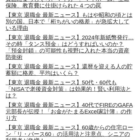
保険、教育費に仕掛けられた４つの罠
【東京 退職金 最新ニュース】もはや昭和の頃とは
別の国。日本で「桁ちがいの格差」が急拡大して
いる理由
【東京 退職金 最新ニュース】2024年新紙幣発行…
その時「タンス預金」はどうすればいいのか？
「預金封鎖」の可能性も視野に入れた本当の資産
防衛術
【東京 退職金 最新ニュース】還暦を迎える人の貯
蓄額に格差、平均はいくら？
【東京 退職金 最新ニュース】50代・60代も
「NISAで老後資金対策」は効果的！賢い利用法と
は？
【東京 退職金 最新ニュース】40代でFIREのGAFA
元部長が伝授！「お金がたまるExcel家計簿」の作
り方
【東京 退職金 最新ニュース】60歳からの住宅ロー
ン「リ・バース60」の活用法と注意点、シニアの