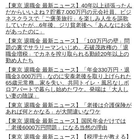
【東京 退職金 最新ニュース】40年以上頑張ったん
だからいいよね？貯蓄7,000万円の元会社員、ビジ
ネスクラスで「ご褒美旅行」を楽しみ人生を謳歌
していたが…6年後、ジリ貧老後へ「あんなにお金
があったのに」
【東京 退職金 最新ニュース】「103万円の壁」問
題の裏でサラリーマンいじめ。石破茂政権の「退
職金増税」でカネを搾り取られる勤続20年以上の
勤め人たち
【東京 退職金 最新ニュース】「年金330万円・退
職金3,000万円」なのに安泰老後を取り上げられた
65歳元常務…家を失い、共同トイレ・風呂なしボ
ロアパートで暮らし始めたワケ。発端は「大人し
い妻の陰謀」
【東京 退職金 最新ニュース】「老後は介護保険が
あれば何とかなる」が大間違いなワケ
【東京 退職金 最新ニュース】国民年金だけでは
「老後6000万円問題」になる当然の理由
【東京 退職金 最新ニュース】【税理士が教える】