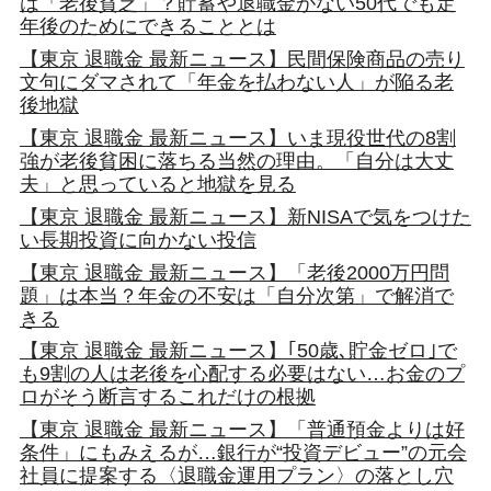
は「老後貧乏」？貯蓄や退職金がない50代でも定
年後のためにできることとは
【東京 退職金 最新ニュース】民間保険商品の売り
文句にダマされて「年金を払わない人」が陥る老
後地獄
【東京 退職金 最新ニュース】いま現役世代の8割
強が老後貧困に落ちる当然の理由。「自分は大丈
夫」と思っていると地獄を見る
【東京 退職金 最新ニュース】新NISAで気をつけた
い長期投資に向かない投信
【東京 退職金 最新ニュース】「老後2000万円問
題」は本当？年金の不安は「自分次第」で解消で
きる
【東京 退職金 最新ニュース】｢50歳､貯金ゼロ｣で
も9割の人は老後を心配する必要はない…お金のプ
ロがそう断言するこれだけの根拠
【東京 退職金 最新ニュース】「普通預金よりは好
条件」にもみえるが…銀行が“投資デビュー”の元会
社員に提案する〈退職金運用プラン〉の落とし穴