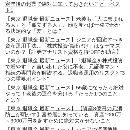
定年後の起業で絶対に知っておきたいこと・ベス
ト1
【東京 退職金 最新ニュース】老後も「人に恵まれ
る人」と「孤立する人」、顔を見れば一発でわか
る決定的な「差」とは？
【東京 退職金 最新ニュース】シニアが回避すべき
資産運用手法…「株式投資信託だけ」はなぜマズ
いのか？【証券アナリスト資格を持つFPが助言】
【東京 退職金 最新ニュース】「退職金を株式投資
で増やす」と言い出した父に不安…元証券マン・
相続の専門家が解説する、退職金運用のリスクと“3
つの重要ポイント”
【東京 退職金 最新ニュース】55歳になったら絶対
やって！老後の運命を分ける「たった1つのこと」
とは？
【東京 退職金 最新ニュース】 【資産8億円の元消
防士が明かす】富裕層は知っている…資産1000万
～3000万円を超すために絶対欠かせないこと
【東京 退職金 最新ニュース】シニアの資産運用