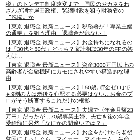
税」のトンデモ制度改変まで 国民のおカネをわ
ざわざ消す岸田政権、緊縮財政を狙う財務省の
〝洗脳〟か
【東京 退職金 最新ニュース】税務署が「専業主婦
の通帳」を狙う理由、退職金が危ない！
【東京 退職金 最新ニュース】お金持ちになれるの
は「30代と50代」どっち？家計相談30年のFPの答
えは…
【東京 退職金 最新ニュース】資産3000万円以上の
高齢者が金融機関にカモにされやすい構造的な理
由
【東京 退職金 最新ニュース】｢50歳､貯金ゼロ｣で
も9割の人は老後を心配する必要はない…お金のプ
ロがそう断言するこれだけの根拠
【東京 退職金 最新ニュース】夫婦で〈年金月額23
万円〉だったが…70歳専業主婦、夫亡き後の年金
受給額に呆然「なにかの間違いでは？」
【東京 退職金 最新ニュース】お金をかけたら老後
貧困にまっしぐら。マイカー、マイホーム、生命