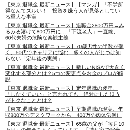
【東京 退職金 最新ニュース】【マンガ】「不労所
得なんてズルい！」投資を嫌う人が見落としてい
る重大な事実
【東京 退職金 最新ニュース】退職金2800万円→み
るみる溶けて800万円に…「下流老人」一直線、
60代夫婦の危険な楽観主義
【東京 退職金 最新ニュース】70歳男性の半数が働
く、50代でキャリアに悩む…多くの人がじつは知
らない「定年後の実態」
【東京 退職金 最新ニュース】新しいNISAで大きく
変化する部分とは？5つの変更点をお金のプロが解
説
【東京 退職金 最新ニュース】定年退職の翌年、
「しなくていい」と言われても、絶対にしたほう
がトクなこととは？
【東京 退職金 最新ニュース】早期退職の現実。年
収800万のデスクワークから、400万の肉体労働に
【東京 退職金 最新ニュース】65歳の父が「毎月10