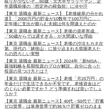
取りが少ないぞ…60歳・元大卒サラリーマン、定
年退職前後の〈想定外の税負担〉に冷や汗
【東京 退職金 最新ニュース】【老後破産の分かれ
道】「2000万円の貯金が10数年で100万円に…」
定年後に支出が膨らむ夫婦は何を間違えたのか
【東京 退職金 最新ニュース】老後の資産形成、
「50歳からでは遅すぎる」が大間違いな理由
【東京 退職金 最新ニュース】老後の沙汰もカネ次
第。現代の「姥捨山」に放り込まれる貧困老人た
ちの恐ろしい実態
【東京 退職金 最新ニュース】2024年「新NISA」
最強戦略を長期投資のプロが解説。自分に合った
投資の見つけ方とは？
【東京 退職金 最新ニュース】老後「月20万円」の
年金だけで生活できるか不安です。老後資金はど
のくらい必要ですか？ どう準備すれば良いでしょ
うか？
【東京 退職金 最新ニュース】40代・50代で「貯蓄
ゼロ世帯」は単身世帯で約36％!? 貯蓄ゼロのまま