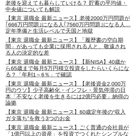
老後を迎えても暮らしていける？ 貯蓄の平均値・
中央値についても解説
【東京 退職金 最新ニュース】老後2000万円問題が
｢666万円問題｣になる人｢7560万円問題｣になる人…
定年準備と生活レベルで天国と地獄
【東京 退職金 最新ニュース】「履歴書の空白期
間」があっても企業に採用される人と、敬遠され
る人の決定的な差
【東京 退職金 最新ニュース】【新NISA】40歳か
ら65歳まで毎月5万円積立投資をしたらいくらにな
る？「年利1～6％」で確認
【東京 退職金 最新ニュース】【老後資金2,000万
円のウソ】少子高齢化・インフレ・景気停滞の日
本「不安なく老後を生きるには2億円必要」納得の
論拠
【東京 退職金 最新ニュース】60歳定年後の“収入
ガタ落ち”を救う3つのお金
【東京 退職金 最新ニュース】ごく普通の会社員が
「1億円以上の資産」を投資でつくれたシンプルな