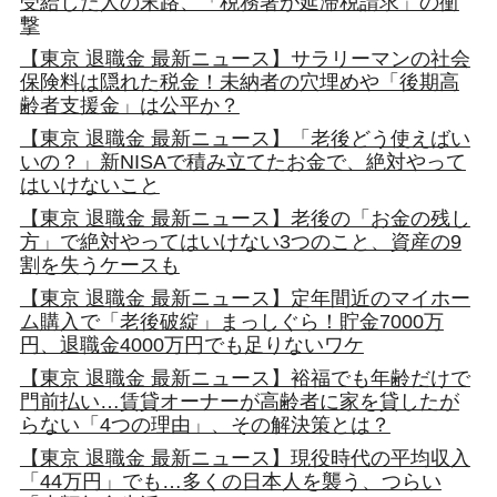
受給した人の末路、「税務署が延滞税請求」の衝
撃
【東京 退職金 最新ニュース】サラリーマンの社会
保険料は隠れた税金！未納者の穴埋めや「後期高
齢者支援金」は公平か？
【東京 退職金 最新ニュース】「老後どう使えばい
いの？」新NISAで積み立てたお金で、絶対やって
はいけないこと
【東京 退職金 最新ニュース】老後の「お金の残し
方」で絶対やってはいけない3つのこと、資産の9
割を失うケースも
【東京 退職金 最新ニュース】定年間近のマイホー
ム購入で「老後破綻」まっしぐら！貯金7000万
円、退職金4000万円でも足りないワケ
【東京 退職金 最新ニュース】裕福でも年齢だけで
門前払い…賃貸オーナーが高齢者に家を貸したが
らない「4つの理由」、その解決策とは？
【東京 退職金 最新ニュース】現役時代の平均収入
「44万円」でも…多くの日本人を襲う、つらい