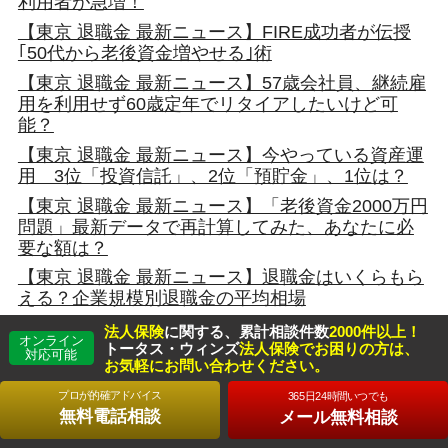
利用者が急増！
【東京 退職金 最新ニュース】FIRE成功者が伝授
｢50代から老後資金増やせる｣術
【東京 退職金 最新ニュース】57歳会社員、継続雇
用を利用せず60歳定年でリタイアしたいけど可
能？
【東京 退職金 最新ニュース】今やっている資産運
用 3位「投資信託」、2位「預貯金」、1位は？
【東京 退職金 最新ニュース】「老後資金2000万円
問題」最新データで再計算してみた、あなたに必
要な額は？
【東京 退職金 最新ニュース】退職金はいくらもら
える？企業規模別退職金の平均相場
【東京 退職金 最新ニュース】じつは大きな損をす
法人保険
に関する、累計相談件数
2000件以上！
オンライン
る可能性も…。「退職金のいちばん得な受け取り
トータス・ウィンズ
法人保険でお困りの方は、
対応可能
お気軽にお問い合わせください。
方」を選ぶのが必ずしも正解とは言えない理由
プロが的確アドバイス
365日24時間いつでも
【東京 退職金 最新ニュース】節税の定番「役員退
無料電話相談
メール無料相談
職金」…税理士が「銀行預金に積み立て」をおす
すめしないワケ【税理士が解説】