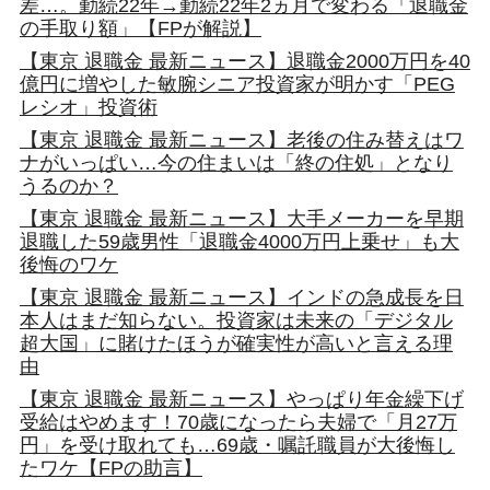
差…。勤続22年→勤続22年2ヵ月で変わる「退職金
の手取り額」【FPが解説】
【東京 退職金 最新ニュース】退職金2000万円を40
億円に増やした敏腕シニア投資家が明かす「PEG
レシオ」投資術
【東京 退職金 最新ニュース】老後の住み替えはワ
ナがいっぱい…今の住まいは「終の住処」となり
うるのか？
【東京 退職金 最新ニュース】大手メーカーを早期
退職した59歳男性「退職金4000万円上乗せ」も大
後悔のワケ
【東京 退職金 最新ニュース】インドの急成長を日
本人はまだ知らない。投資家は未来の「デジタル
超大国」に賭けたほうが確実性が高いと言える理
由
【東京 退職金 最新ニュース】やっぱり年金繰下げ
受給はやめます！70歳になったら夫婦で「月27万
円」を受け取れても…69歳・嘱託職員が大後悔し
たワケ【FPの助言】