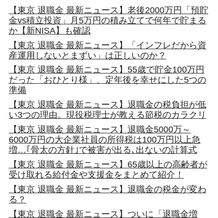
【東京 退職金 最新ニュース】老後2000万円「預貯
金vs積立投資」月5万円の積み立てで何年で貯まる
か【新NISA】も確認
【東京 退職金 最新ニュース】「インフレだから資
産運用しないとまずい」は正しいのか？
【東京 退職金 最新ニュース】55歳で貯金100万円
だった「おひとり様」、定年後を幸せにした5つの
準備
【東京 退職金 最新ニュース】退職金の税負担が低
い3つの理由。現役税理士が教える節税のカラクリ
【東京 退職金 最新ニュース】退職金5000万～
6000万円の大企業社員の所得税は100万円以上急
増…｢骨太の方針｣で被害が出る､出ないの計算式
【東京 退職金 最新ニュース】65歳以上の高齢者が
受け取れる給付金や支援金をまとめて紹介！
【東京 退職金 最新ニュース】退職金の税金が変わ
る？
【東京 退職金 最新ニュース】ついに「退職金増