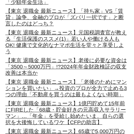
「少額年金生活」
【東京 退職金 最新ニュース】「持ち家」VS「賃
貸」論争、金融のプロが「ズバリ一択です」と断
言したのはどっち？
【東京 退職金 最新ニュース】元国税調査官が教え
る「生活保護のススメ(1)」若い人や働ける人も
OK! 健康で文化的なナマポ生活を堂々と享受しよ
う
【東京 退職金 最新ニュース】老後に必要な資金は
「3500～5000万円」!?2024年年金財政検証の収支
改善は本当か
【東京 退職金 最新ニュース】「老後のためにマン
ションを買いたい」→投資のプロが全力で止める3
つの理由「不動産を買うのは最もよくない時期」
【東京 退職金 最新ニュース】1億円貯めて15年前
にFIREした「68歳・貯金好きの元高収入サラリー
マン」…「年金」を受給し始めたいま、自らの選
択を大後悔しているワケ【CFPの助言】
【東京 退職金 最新ニュース】65歳で5,000万円の