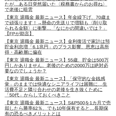
たが…ある日突然届いた〈税務書からのお尋ね〉
で老後に暗雲
【東京 退職金 最新ニュース】年金繰下げ、70歳ま
で頑張ります！→懸命の先送りで増額も〈削り取
られる金額〉に衝撃…「なにかの間違いでは？」
【FPが助言】
【東京 退職金 最新ニュース】金利復活で家計は預
貯金利息増「6.1兆円」のプラス影響、恩恵は高所
得・高齢層に偏在
【東京 退職金 最新ニュース】55歳、貯金は500万
円しかありません。老後のための2000万は絶対必
要なのでしょうか？
【東京 退職金 最新ニュース】「保守的な金銭感
覚」のままでは快適なシニアライフは困難に…生
活費不足と隣り合わせの老後を生き抜くために
「50代」からしておくべきこと
【東京 退職金 最新ニュース】S&P500を1カ月で売
却したら勝率62％、でも10年保有すると…長期保
有の恐るべきメリットとは