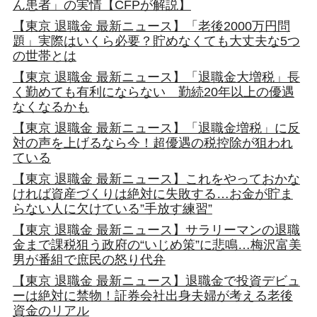
ん患者」の実情【CFPが解説】
【東京 退職金 最新ニュース】「老後2000万円問
題」実際はいくら必要？貯めなくても大丈夫な5つ
の世帯とは
【東京 退職金 最新ニュース】「退職金大増税」長
く勤めても有利にならない 勤続20年以上の優遇
なくなるかも
【東京 退職金 最新ニュース】「退職金増税」に反
対の声を上げるなら今！超優遇の税控除が狙われ
ている
【東京 退職金 最新ニュース】これをやっておかな
ければ資産づくりは絶対に失敗する…お金が貯ま
らない人に欠けている”手放す練習”
【東京 退職金 最新ニュース】サラリーマンの退職
金まで課税狙う政府の“いじめ策”に悲鳴…梅沢富美
男が番組で庶民の怒り代弁
【東京 退職金 最新ニュース】退職金で投資デビュ
ーは絶対に禁物！証券会社出身夫婦が考える老後
資金のリアル