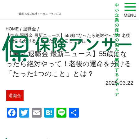
中
小
運営：株式会社トータス・ウィンズ
企
業
の
HOME
/
退職金
/
保
険
【東京 退職金 最新ニュース】55歳になったら絶対やって！老後
の
の運命を分ける「たった1つのこと」とは？
悩
み
【東京 退職金 最新ニュース】55歳にな
を
解
ったら絶対やって！老後の運命を分ける
決
す
「たった1つのこと」とは？
る
メ
2025.03.22
デ
ィ
ア
退職金
Facebook
Twitter
Email
Hatena
Line
共
有