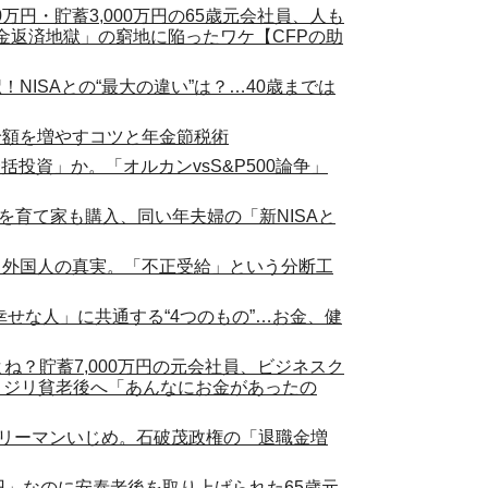
0万円・貯蓄3,000万円の65歳元会社員、人も
金返済地獄」の窮地に陥ったワケ【CFPの助
！NISAとの“最大の違い”は？…40歳までは
給額を増やすコツと年金節税術
括投資」か。「オルカンvsS&P500論争」
2子を育て家も購入、同い年夫婦の「新NISAと
と外国人の真実。「不正受給」という分断工
幸せな人」に共通する“4つのもの”…お金、健
ね？貯蓄7,000万円の元会社員、ビジネスク
、ジリ貧老後へ「あんなにお金があったの
ラリーマンいじめ。石破茂政権の「退職金増
万円」なのに安泰老後を取り上げられた65歳元