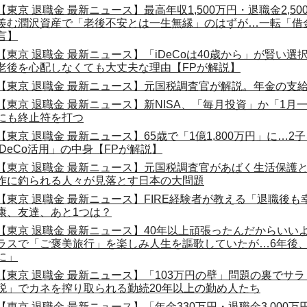
【東京 退職金 最新ニュース】最高年収1,500万円・退職金2,50
羨む潤沢資産で「老後不安とは一生無縁」のはずが…一転「借
言】
【東京 退職金 最新ニュース】「iDeCoは40歳から」が賢い選択
老後を心配しなくても大丈夫な理由【FPが解説】
【東京 退職金 最新ニュース】元国税調査官が解説。年金の支
【東京 退職金 最新ニュース】新NISA、「毎月投資」か「1月一
にも終止符を打つ
【東京 退職金 最新ニュース】65歳で「1億1,800万円」に…
iDeCo活用」の中身【FPが解説】
【東京 退職金 最新ニュース】元国税調査官があばく生活保護
作に釣られる人々が見落とす日本の大問題
【東京 退職金 最新ニュース】FIRE経験者が教える「退職後も
康、友達、あと1つは？
【東京 退職金 最新ニュース】40年以上頑張ったんだからいいよ
ラスで「ご褒美旅行」を楽しみ人生を謳歌していたが…6年後
に」
【東京 退職金 最新ニュース】「103万円の壁」問題の裏でサ
税」でカネを搾り取られる勤続20年以上の勤め人たち
【東京 退職金 最新ニュース】「年金330万円・退職金3,000