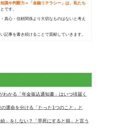
る知識や判断力＝「金融リテラシー」は、私たち
ことです。
さ・真心・信頼関係より大切なものはないと考え
すい記事を書き続けることで貢献していきます。
額がわかる「年金振込通知書」はいつ頃届く
後の運命を分ける「たった1つのこと」と
受給」をしない？「早死にすると損」と言う