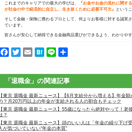
これまでのキャリアでの最大の学びは、
『お金やお金の流れに関す
が社会の中で経済的に自立し、生き抜くために必要不可欠』
という
そして金融・保険に携わるプロとして、何よりお客様に対する誠実
ています。
皆さんが安心して納得できる金融商品選びができるよう、わかりや
Facebook
Twitter
Email
Hatena
Line
共
有
「退職金」の関連記事
【東京 退職金 最新ニュース】【6月支給分から増える】年金
の？月20万円以上の年金が支給される人の割合もチェック
【東京 退職金 最新ニュース】55歳になったら絶対やって！老
は？
【東京 退職金 最新ニュース】頭のいい人は「年金の繰り下げ
人が気づいていない“年金の本質”