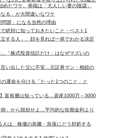
始めたワケ。発端は「大人しい妻の陰謀」
かなる」が大間違いなワケ
万円問題」になる当然の理由
業で絶対に知っておきたいこと・ベスト1
孤立する人」、顔を見れば一発でわかる決定
法…「株式投資信託だけ」はなぜマズいの
と言い出した父に不安…元証券マン・相続の
後の運命を分ける「たった1つのこと」と
富裕層は知っている…資産1000万～3000
辺倒」から脱却せよ…平均的な短期金利より
てる人は、株価の急騰・急落にどう対処する