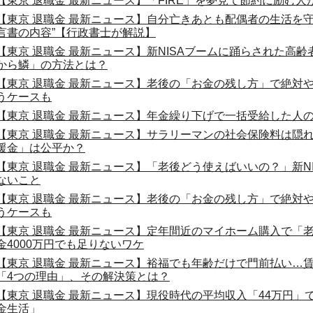
【東京 退職金 最新ニュース】「FIRE」を夢見て節約に励む人
【東京 退職金 最新ニュース】自分亡きあとも配偶者の生活を
言書の内容”【行政書士が解説】
【東京 退職金 最新ニュース】新NISAブームに踊らされた高
から鱗」の方法とは？
【東京 退職金 最新ニュース】老後の「お金の残し方」で絶対
うケースも
【東京 退職金 最新ニュース】年金繰り下げで一括受給した人
【東京 退職金 最新ニュース】サラリーマンの社会保険料は隠
援金」は公平か？
【東京 退職金 最新ニュース】「老後どう使えばいいの？」新N
ないこと
【東京 退職金 最新ニュース】老後の「お金の残し方」で絶対
うケースも
【東京 退職金 最新ニュース】定年間近のマイホーム購入で「老
金4000万円でも足りないワケ
【東京 退職金 最新ニュース】裕福でも年齢だけで門前払い…
「4つの理由」、その解決策とは？
【東京 退職金 最新ニュース】現役時代の平均収入「44万円
金生活」