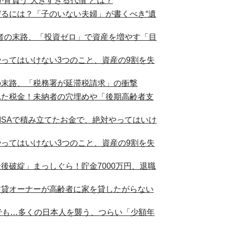
が背負う“大きすぎる代償”とは？
守るには？「子のいない夫婦」が書くべき“遺
齢者の末路、「投資ゼロ」で資産を増やす「目
やってはいけない3つのこと、資産の9割を失
の末路、「税務署が延滞税請求」の衝撃
れた税金！未納者の穴埋めや「後期高齢者支
ISAで積み立てたお金で、絶対やってはいけ
やってはいけない3つのこと、資産の9割を失
後破綻」まっしぐら！貯金7000万円、退職
賃貸オーナーが高齢者に家を貸したがらない
」でも…多くの日本人を襲う、つらい「少額年