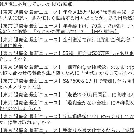
期退職に応募していいか｣の分岐点
【東京 退職金 最新ニュース】年金月15万円の67歳専業主婦、
を大切に使い、孫を忙しく世話する日々だったが…ある日突然
【東京 退職金 最新ニュース】年金繰下げ、70歳まで頑張り
金額〉に衝撃…「なにかの間違いでは？」【FPが助言】
【東京 退職金 最新ニュース】金利復活で家計は預貯金利息増「
齢層に偏在
【東京 退職金 最新ニュース】55歳、貯金は500万円しかあり
でしょうか？
【東京 退職金 最新ニュース】「保守的な金銭感覚」のままで
と隣り合わせの老後を生き抜くために「50代」からしておくべ
【東京 退職金 最新ニュース】S&P500を1カ月で売却したら
るべきメリットとは
【東京 退職金 最新ニュース】「老後2000万円問題」に意味
【東京 退職金 最新ニュース】「退職金がない会社」に25年勤
よいのでしょうか？
【東京 退職金 最新ニュース】定年退職後は少しゆっくりして
険」は受け取れますか？
【東京 退職金 最新ニュース】手取りを最大化するなら…「退職