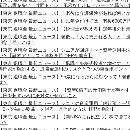
常務…家を失い、共同トイレ・風呂なしボロアパートで暮らし
【東京 退職金 最新ニュース】「老後は介護保険があれば何と
【東京 退職金 最新ニュース】国民年金だけでは「老後6000
【東京 退職金 最新ニュース】【税理士が教える】定年後の起
【東京 退職金 最新ニュース】老後も「人に恵まれる人」と「
的な「差」とは？
【東京 退職金 最新ニュース】シニアが回避すべき資産運用手
か？【証券アナリスト資格を持つFPが助言】
【東京 退職金 最新ニュース】「退職金を株式投資で増やす」
専門家が解説する、退職金運用のリスクと“3つの重要ポイント”
【東京 退職金 最新ニュース】55歳になったら絶対やって！老
は？
【東京 退職金 最新ニュース】 【資産8億円の元消防士が明かす】
万円を超すために絶対欠かせないこと
【東京 退職金 最新ニュース】シニアの資産運用「銀行預金一
「2～3%高い収益」を得る、具体的な方法【FPが解説】
【東京 退職金 最新ニュース】【新NISAにも役立つ】株で勝
か？