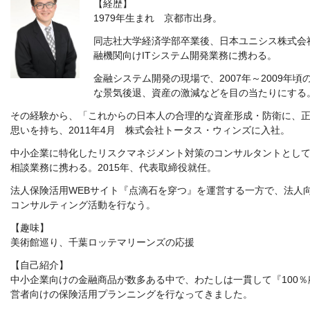
【経歴】
1979年生まれ 京都市出身。
同志社大学経済学部卒業後、日本ユニシス株式会社（
融機関向けITシステム開発業務に携わる。
金融システム開発の現場で、2007年～2009年
な景気後退、資産の激減などを目の当たりにする
その経験から、「これからの日本人の合理的な資産形成・防衛に、
思いを持ち、2011年4月 株式会社トータス・ウィンズに入社。
中小企業に特化したリスクマネジメント対策のコンサルタントとして、5
相談業務に携わる。2015年、代表取締役就任。
法人保険活用WEBサイト『点滴石を穿つ』を運営する一方で、法人
コンサルティング活動を行なう。
【趣味】
美術館巡り、千葉ロッテマリーンズの応援
【自己紹介】
中小企業向けの金融商品が数多ある中で、わたしは一貫して『100
営者向けの保険活用プランニングを行なってきました。