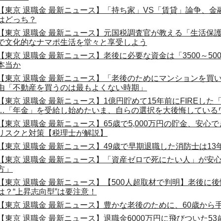
【東京 退職金 最新ニュース】「持ち家」VS「賃貸」論争、
はどっち？
【東京 退職金 最新ニュース】元国税調査官が教える「生活保護の
で文化的なナマポ生活を堂々と享受しよう
【東京 退職金 最新ニュース】老後に必要な資金は「3500～500
本当か
【東京 退職金 最新ニュース】「老後のためにマンションを買
由「不動産を買うのは最もよくない時期」
【東京 退職金 最新ニュース】1億円貯めて15年前にFIREし
…「年金」を受給し始めたいま、自らの選択を大後悔しているワ
【東京 退職金 最新ニュース】65歳で5,000万円の貯金、安
リスクと対策【税理士が解説】
【東京 退職金 最新ニュース】49歳で早期退職した消防士は1
【東京 退職金 最新ニュース】「資産ゼロで死にたい人」が安
方」
【東京 退職金 最新ニュース】【500人超取材で判明】老後に
は？“上昇志向型”は要注意！
【東京 退職金 最新ニュース】豊かな老後のために、60歳から
【東京 退職金 最新ニュース】退職金6000万円に飛びついた5