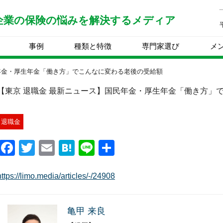
企業の保険の
悩みを解決する
メディア
事例
種類と特徴
専門家選び
メ
年金・厚生年金「働き方」でこんなに変わる老後の受給額
【東京 退職金 最新ニュース】国民年金・厚生年金「働き方」
退職金
Facebook
Twitter
Email
Hatena
Line
共
有
https://limo.media/articles/-/24908
亀甲 来良