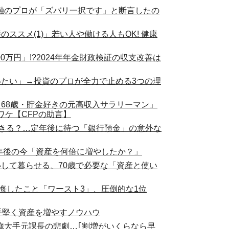
金融のプロが「ズバリ一択です」と断言したの
ススメ(1)」若い人や働ける人もOK! 健康
0万円」!?2024年年金財政検証の収支改善は
いたい」→投資のプロが全力で止める3つの理
た「68歳・貯金好きの元高収入サラリーマン」
ケ【CFPの助言】
心できる？…定年後に待つ「銀行預金」の意外な
3年後の今「資産を何倍に増やしたか？」
心して暮らせる、70歳で必要な「資産と使い
後悔したこと「ワースト3」、圧倒的な1位
手堅く資産を増やすノウハウ
3歳大手元課長の悲劇…｢割増がいくらなら早