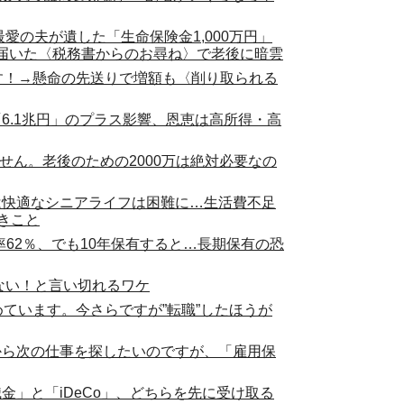
最愛の夫が遺した「生命保険金1,000万円」
届いた〈税務書からのお尋ね〉で老後に暗雲
ます！→懸命の先送りで増額も〈削り取られる
6.1兆円」のプラス影響、恩恵は高所得・高
ません。老後のための2000万は絶対必要なの
は快適なシニアライフは困難に…生活費不足
きこと
勝率62％、でも10年保有すると…長期保有の恐
はない！と言い切れるワケ
めています。今さらですが”転職”したほうが
から次の仕事を探したいのですが、「雇用保
金」と「iDeCo」、どちらを先に受け取る