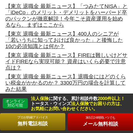
【東京 退職金 最新ニュース】「つみたてNISA」と
「iDeCo」のメリット・デメリットをハーバード卒
のパックンが徹底解説！今年こそ資産運用を始め
るなら、まずはここから
【東京 退職金 最新ニュース】400人のシニアが
「若いうちに知っておけば良かった」と後悔した
10の必須知識とは何か？
【東京 退職金 最新ニュース】FIREは難しいけどサ
イドFIREなら実現可能？ 資産はいくら必要で注意
点は？
【東京 退職金 最新ニュース】退職金にはどのくら
い税金がかかるのか？ 3300万円の場合を計算して
みた結果
【東京 退職金 最新ニュース】｢3500万円の遺産が5
法人保険
に関する、累計相談件数
2000件以上！
オンライン
年ですっからかん｣世帯年収2000万円の男性が75歳
トータス・ウィンズ
法人保険でお困りの方は、
対応可能
お気軽にお問い合わせください。
にして無一文寸前に転落するまで
プロが的確アドバイス
365日24時間いつでも
【東京 退職金 最新ニュース】60歳で定年退職…
無料電話相談
メール無料相談
「働かずに100歳まで生きる」ために必要な「最低
限の貯蓄額」