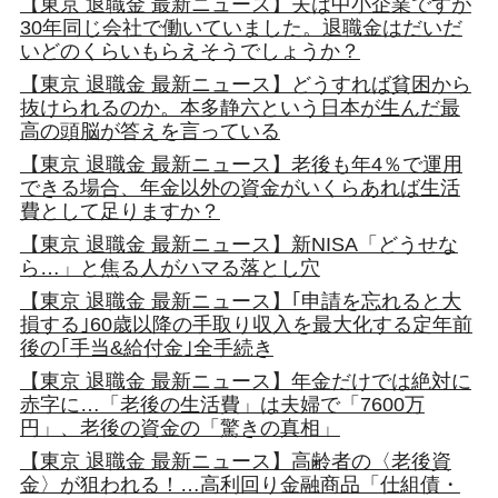
【東京 退職金 最新ニュース】夫は中小企業ですが
30年同じ会社で働いていました。退職金はだいだ
いどのくらいもらえそうでしょうか？
【東京 退職金 最新ニュース】どうすれば貧困から
抜けられるのか。本多静六という日本が生んだ最
高の頭脳が答えを言っている
【東京 退職金 最新ニュース】老後も年4％で運用
できる場合、年金以外の資金がいくらあれば生活
費として足りますか？
【東京 退職金 最新ニュース】新NISA「どうせな
ら…」と焦る人がハマる落とし穴
【東京 退職金 最新ニュース】｢申請を忘れると大
損する｣60歳以降の手取り収入を最大化する定年前
後の｢手当&給付金｣全手続き
【東京 退職金 最新ニュース】年金だけでは絶対に
赤字に…「老後の生活費」は夫婦で「7600万
円」、老後の資金の「驚きの真相」
【東京 退職金 最新ニュース】高齢者の〈老後資
金〉が狙われる！…高利回り金融商品「仕組債・