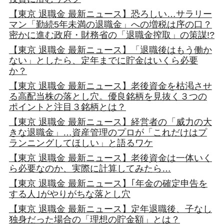
【東京 退職金 最新ニュース】恐ろしい…サラリー
マン「勤続5年未満の退職金」への増税は序の口？
密かに進む政府・財務省の「退職金搾取」の策謀!?
【東京 退職金 最新ニュース】「退職後はもう働か
ない」としたら、定年までに貯金はいくら必要
か？
【東京 退職金 最新ニュース】老後資金を枯渇させ
る高配当株の落とし穴。優良銘柄を見抜く３つの
ポイントと注目３銘柄とは？
【東京 退職金 最新ニュース】経営者の「威力の大
きな退職金」…資産管理のプロが「これだけはプ
ランニングしてほしい」と語るワケ
【東京 退職金 最新ニュース】老後資金は一体いく
ら必要なのか、実際に計算してみたら…
【東京 退職金 最新ニュース】｢年金の確定申告を
する人｣がやりがちな落とし穴
【東京 退職金 最新ニュース】定年退職後、子なし
独身だった場合の「理想の貯金額」とは？