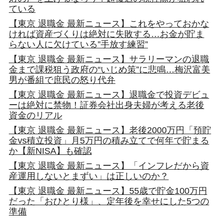
ている
【東京 退職金 最新ニュース】これをやっておかな
ければ資産づくりは絶対に失敗する…お金が貯ま
らない人に欠けている”手放す練習”
【東京 退職金 最新ニュース】サラリーマンの退職
金まで課税狙う政府の“いじめ策”に悲鳴…梅沢富美
男が番組で庶民の怒り代弁
【東京 退職金 最新ニュース】退職金で投資デビュ
ーは絶対に禁物！証券会社出身夫婦が考える老後
資金のリアル
【東京 退職金 最新ニュース】老後2000万円「預貯
金vs積立投資」月5万円の積み立てで何年で貯まる
か【新NISA】も確認
【東京 退職金 最新ニュース】「インフレだから資
産運用しないとまずい」は正しいのか？
【東京 退職金 最新ニュース】55歳で貯金100万円
だった「おひとり様」、定年後を幸せにした5つの
準備