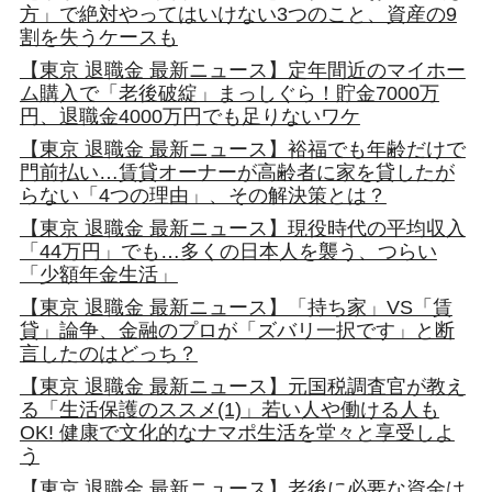
方」で絶対やってはいけない3つのこと、資産の9
割を失うケースも
【東京 退職金 最新ニュース】定年間近のマイホー
ム購入で「老後破綻」まっしぐら！貯金7000万
円、退職金4000万円でも足りないワケ
【東京 退職金 最新ニュース】裕福でも年齢だけで
門前払い…賃貸オーナーが高齢者に家を貸したが
らない「4つの理由」、その解決策とは？
【東京 退職金 最新ニュース】現役時代の平均収入
「44万円」でも…多くの日本人を襲う、つらい
「少額年金生活」
【東京 退職金 最新ニュース】「持ち家」VS「賃
貸」論争、金融のプロが「ズバリ一択です」と断
言したのはどっち？
【東京 退職金 最新ニュース】元国税調査官が教え
る「生活保護のススメ(1)」若い人や働ける人も
OK! 健康で文化的なナマポ生活を堂々と享受しよ
う
【東京 退職金 最新ニュース】老後に必要な資金は