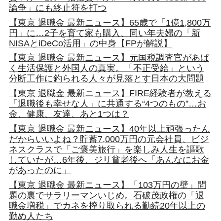
論争」にも終止符を打つ
【東京 退職金 最新ニュース】65歳で「1億1,800万
円」に…2子を育て家も購入、同い年夫婦の「新
NISAとiDeCo活用」の中身【FPが解説】
【東京 退職金 最新ニュース】元国税調査官があば
く生活保護と外国人の真実。「不正受給」という
分断工作に釣られる人々が見落とす日本の大問題
【東京 退職金 最新ニュース】FIRE経験者が教える
「退職後も幸せな人」に共通する“4つのもの”…お
金、健康、友達、あと1つは？
【東京 退職金 最新ニュース】40年以上頑張ったん
だからいいよね？貯蓄7,000万円の元会社員、ビジ
ネスクラスで「ご褒美旅行」を楽しみ人生を謳歌
していたが…6年後、ジリ貧老後へ「あんなにお金
があったのに」
【東京 退職金 最新ニュース】「103万円の壁」問
題の裏でサラリーマンいじめ。石破茂政権の「退
職金増税」でカネを搾り取られる勤続20年以上の
勤め人たち