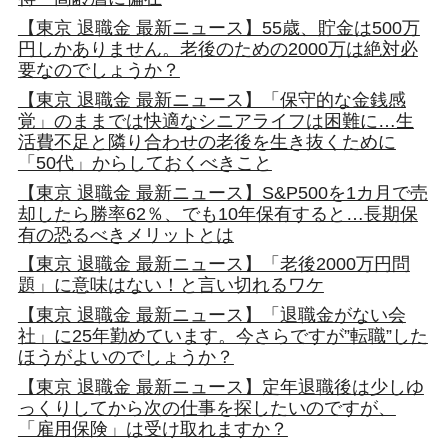
【東京 退職金 最新ニュース】55歳、貯金は500万
円しかありません。老後のための2000万は絶対必
要なのでしょうか？
【東京 退職金 最新ニュース】「保守的な金銭感
覚」のままでは快適なシニアライフは困難に…生
活費不足と隣り合わせの老後を生き抜くために
「50代」からしておくべきこと
【東京 退職金 最新ニュース】S&P500を1カ月で売
却したら勝率62％、でも10年保有すると…長期保
有の恐るべきメリットとは
【東京 退職金 最新ニュース】「老後2000万円問
題」に意味はない！と言い切れるワケ
【東京 退職金 最新ニュース】「退職金がない会
社」に25年勤めています。今さらですが”転職”した
ほうがよいのでしょうか？
【東京 退職金 最新ニュース】定年退職後は少しゆ
っくりしてから次の仕事を探したいのですが、
「雇用保険」は受け取れますか？