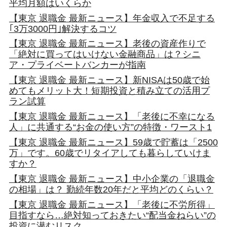
平均月額はいくらか
【東京 退職金 最新ニュース】年金収入で不足する
｢3万3000円｣解決するコツ
【東京 退職金 最新ニュース】老後の資産作りで
「絶対に買ってはいけない金融商品」は？シニ
ア・プライベートバンカーが指南
【東京 退職金 最新ニュース】新NISAは50歳で始
めてもメリット大！短期投資と積み立ての活用プ
ラン試算
【東京 退職金 最新ニュース】「老後に不幸になる
人」に共通する“お金の使い方”の特徴・ワースト1
【東京 退職金 最新ニュース】59歳で貯蓄は「2500
万」です。60歳でリタイアしても暮らしていけま
すか？
【東京 退職金 最新ニュース】中小企業の「退職金
の相場」は？ 勤続年数20年だと平均どのくらい？
【東京 退職金 最新ニュース】「老後に不労所得」
目指すなら…絶対知っておきたい“配当金ねらい”の
投資に潜むリスク