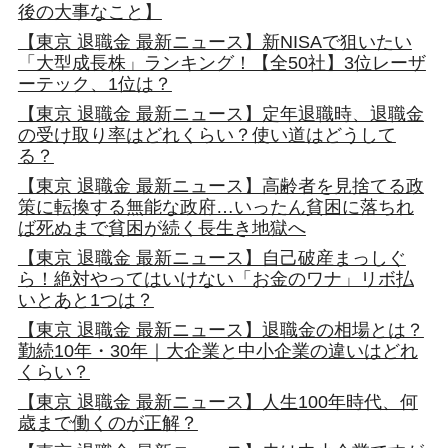
後の大事なこと】
【東京 退職金 最新ニュース】新NISAで狙いたい
「大型成長株」ランキング！【全50社】3位レーザ
ーテック、1位は？
【東京 退職金 最新ニュース】定年退職時、退職金
の受け取り率はどれくらい？使い道はどうして
る？
【東京 退職金 最新ニュース】高齢者を見捨てる政
策に転換する無能な政府…いったん貧困に落ちれ
ば死ぬまで貧困が続く長生き地獄へ
【東京 退職金 最新ニュース】自己破産まっしぐ
ら！絶対やってはいけない「お金のワナ」リボ払
いとあと1つは？
【東京 退職金 最新ニュース】退職金の相場とは？
勤続10年・30年｜大企業と中小企業の違いはどれ
くらい？
【東京 退職金 最新ニュース】人生100年時代、何
歳まで働くのが正解？