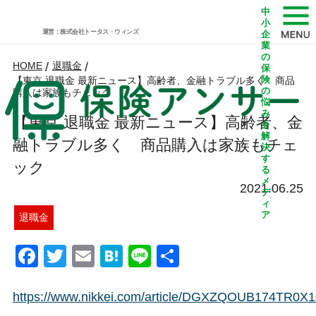
中
小
運営：株式会社トータス・ウィンズ
企
業
の
HOME
/
退職金
/
保
険
【東京 退職金 最新ニュース】高齢者、金融トラブル多く 商品
の
購入は家族もチェック
悩
み
【東京 退職金 最新ニュース】高齢者、金
を
解
融トラブル多く 商品購入は家族もチェ
決
す
ック
る
メ
2021.06.25
デ
ィ
ア
退職金
Facebook
Twitter
Email
Hatena
Line
共
有
https://www.nikkei.com/article/DGXZQOUB174TR0X