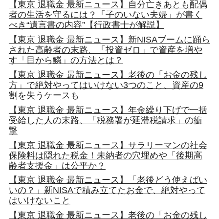
【東京 退職金 最新ニュース】自分亡きあとも配偶
者の生活を守るには？「子のいない夫婦」が書く
べき“遺言書の内容”【行政書士が解説】
【東京 退職金 最新ニュース】新NISAブームに踊ら
された高齢者の末路、「投資ゼロ」で資産を増や
す「目から鱗」の方法とは？
【東京 退職金 最新ニュース】老後の「お金の残し
方」で絶対やってはいけない3つのこと、資産の9
割を失うケースも
【東京 退職金 最新ニュース】年金繰り下げで一括
受給した人の末路、「税務署が延滞税請求」の衝
撃
【東京 退職金 最新ニュース】サラリーマンの社会
保険料は隠れた税金！未納者の穴埋めや「後期高
齢者支援金」は公平か？
【東京 退職金 最新ニュース】「老後どう使えばい
いの？」新NISAで積み立てたお金で、絶対やって
はいけないこと
【東京 退職金 最新ニュース】老後の「お金の残し