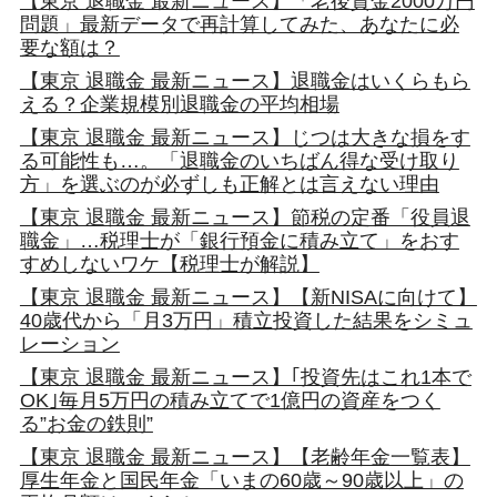
【東京 退職金 最新ニュース】「老後資金2000万円
問題」最新データで再計算してみた、あなたに必
要な額は？
【東京 退職金 最新ニュース】退職金はいくらもら
える？企業規模別退職金の平均相場
【東京 退職金 最新ニュース】じつは大きな損をす
る可能性も…。「退職金のいちばん得な受け取り
方」を選ぶのが必ずしも正解とは言えない理由
【東京 退職金 最新ニュース】節税の定番「役員退
職金」…税理士が「銀行預金に積み立て」をおす
すめしないワケ【税理士が解説】
【東京 退職金 最新ニュース】【新NISAに向けて】
40歳代から「月3万円」積立投資した結果をシミュ
レーション
【東京 退職金 最新ニュース】｢投資先はこれ1本で
OK｣毎月5万円の積み立てで1億円の資産をつく
る”お金の鉄則”
【東京 退職金 最新ニュース】【老齢年金一覧表】
厚生年金と国民年金「いまの60歳～90歳以上」の