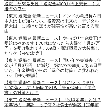
退職した59歳男性「退職金4000万円上乗せ」も大
後悔のワケ
【東京 退職金 最新ニュース】インドの急成長を日
本人はまだ知らない。投資家は未来の「デジタル
超大国」に賭けたほうが確実性が高いと言える理
由
【東京 退職金 最新ニュース】やっぱり年金繰下げ
受給はやめます！70歳になったら夫婦で「月27万
円」を受け取れても…69歳・嘱託職員が大後悔し
たワケ【FPの助言】
【東京 退職金 最新ニュース】同い年の夫逝去→年
金が「月6万円」に減額、窮地の70歳妻…ある日届
いた、年金機構からの「緑色の封筒」に救われた
ワケ【FPが解説】
【東京 退職金 最新ニュース】“おひとりさま終
活”の落とし穴！病院で困る「身元保証」「同意
書」の対策とは？
【東京 退職金 最新ニュース】「役職定年」とは？
定年後の「嘱託」って何？社労士が解説【定年前