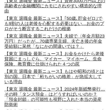
【東京 退職金 最新ニュース】資産3000万円以上の
高齢者が金融機関にカモにされやすい構造的な理
由
【東京 退職金 最新ニュース】｢50歳､貯金ゼロ｣で
も9割の人は老後を心配する必要はない…お金のプ
ロがそう断言するこれだけの根拠
【東京 退職金 最新ニュース】夫婦で〈年金月額23
万円〉だったが…70歳専業主婦、夫亡き後の年金
受給額に呆然「なにかの間違いでは？」
【東京 退職金 最新ニュース】お金をかけたら老後
貧困にまっしぐら。マイカー、マイホーム、生命
保険、教育費に仕掛けられた４つの罠
【東京 退職金 最新ニュース】もはや昭和の頃とは
別の国。日本で「桁ちがいの格差」が急拡大して
いる理由
【東京 退職金 最新ニュース】2024年新紙幣発行…
その時「タンス預金」はどうすればいいのか？
「預金封鎖」の可能性も視野に入れた本当の資産
防衛術