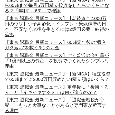
ら65歳まで毎月5万円積立投資をしたらいくらにな
る？「年利1～6％」で確認
【東京 退職金 最新ニュース】【老後資金2,000万
円のウソ】少子高齢化・インフレ・景気停滞の日
本「不安なく老後を生きるには2億円必要」納得の
論拠
【東京 退職金 最新ニュース】60歳定年後の“収入
ガタ落ち”を救う3つのお金
【東京 退職金 最新ニュース】ごく普通の会社員が
「1億円以上の資産」を投資でつくれたシンプルな
理由
【東京 退職金 最新ニュース】【新NISA】積立投資
で65歳までに2000万円貯めたい!積立額はいくら？
【東京 退職金 最新ニュース】定年後に「後悔する
人」と「イキイキする人」は何が違うのか？
【東京 退職金 最新ニュース】「退職金増税が心
配」→もっと大事なことがあると専門家が断言す
る理由