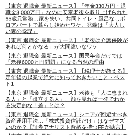
【東京 退職金 最新ニュース】「年金330万円・退
職金3,000万円」なのに安泰老後を取り上げられた
65歳元常務…家を失い、共同トイレ・風呂なしボ
ロアパートで暮らし始めたワケ。発端は「大人し
い妻の陰謀」
【東京 退職金 最新ニュース】「老後は介護保険が
あれば何とかなる」が大間違いなワケ
【東京 退職金 最新ニュース】国民年金だけでは
「老後6000万円問題」になる当然の理由
【東京 退職金 最新ニュース】【税理士が教える】
定年後の起業で絶対に知っておきたいこと・ベス
ト1
【東京 退職金 最新ニュース】老後も「人に恵まれ
る人」と「孤立する人」、顔を見れば一発でわか
る決定的な「差」とは？
【東京 退職金 最新ニュース】シニアが回避すべき
資産運用手法…「株式投資信託だけ」はなぜマズ
いのか？【証券アナリスト資格を持つFPが助言】