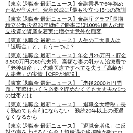
【東京 退職金 最新ニュース】金融業界で8年務め
た私が学んだ、資産形成に｢最も役立つ｣5つの教訓
【東京 退職金 最新ニュース】金融庁グラフ｢長期
積立分散投資20年継続で勝率ほぼ100%｣個人の積
立投資で資産を着実に増やす意外な顧客
【東京 退職金 最新ニュース】人生の二大収入は
「退職金」と、もう一つは？
【東京 退職金 最新ニュース】年金月25万円・貯金
3,500万円の60代夫婦、高額な妻の乳がん治療費で
「老後破産」…先端医療ですべてを失う「高齢が
ん患者」の実情【CFPが解説】
【東京 退職金 最新ニュース】「老後2000万円問
題」実際はいくら必要？貯めなくても大丈夫な5つ
の世帯とは
【東京 退職金 最新ニュース】「退職金大増税」長
く勤めても有利にならない 勤続20年以上の優遇
なくなるかも
【東京 退職金 最新ニュース】「退職金増税」に反
対の声を上げるなら今！超優遇の税控除が狙われ