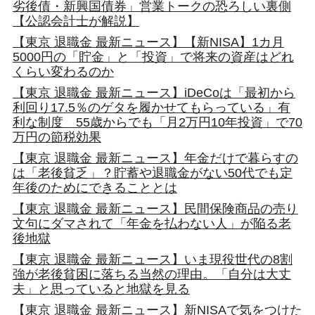
劣後債・新興国債券」営業トークの恐ろしい裏側
【公認会計士が解説】
【東京 退職金 最新ニュース】【新NISA】1カ月
5000円の「貯金」と「投資」で将来の資産はどれ
くらい変わるのか
【東京 退職金 最新ニュース】iDeCoは「最初から
利回り17.5％のゲタを履かせてもらっている」有
利な制度 55歳からでも「月2万円10年投資」で70
万円の節税効果
【東京 退職金 最新ニュース】年金だけで暮らすの
は「老後貧乏」？貯蓄や退職金がない50代でも定
年後のためにできることとは
【東京 退職金 最新ニュース】民間保険商品の売り
文句にダマされて「年金を払わない人」が陥る老
後地獄
【東京 退職金 最新ニュース】いま現役世代の8割
強が老後貧困に落ちる当然の理由。「自分は大丈
夫」と思っていると地獄を見る
【東京 退職金 最新ニュース】新NISAで気をつけた