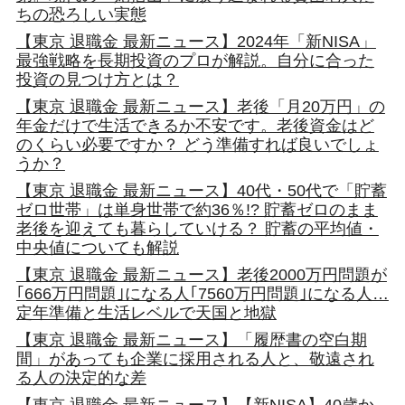
ちの恐ろしい実態
【東京 退職金 最新ニュース】2024年「新NISA」
最強戦略を長期投資のプロが解説。自分に合った
投資の見つけ方とは？
【東京 退職金 最新ニュース】老後「月20万円」の
年金だけで生活できるか不安です。老後資金はど
のくらい必要ですか？ どう準備すれば良いでしょ
うか？
【東京 退職金 最新ニュース】40代・50代で「貯蓄
ゼロ世帯」は単身世帯で約36％!? 貯蓄ゼロのまま
老後を迎えても暮らしていける？ 貯蓄の平均値・
中央値についても解説
【東京 退職金 最新ニュース】老後2000万円問題が
｢666万円問題｣になる人｢7560万円問題｣になる人…
定年準備と生活レベルで天国と地獄
【東京 退職金 最新ニュース】「履歴書の空白期
間」があっても企業に採用される人と、敬遠され
る人の決定的な差
【東京 退職金 最新ニュース】【新NISA】40歳か