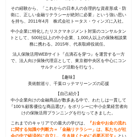
その経験から、「これからの日本人の合理的な資産形成・防
衛に、正しい金融リテラシーが絶対に必要」という強い思い
を持ち、2011年4月 株式会社トータス・ウィンズに入社。
中小企業に特化したリスクマネジメント対策のコンサルタン
トとして、500社以上の中小企業、1,000人以上の保険相談業
務に携わる。2015年、代表取締役就任。
法人保険活用WEBサイト『点滴石を穿つ』を運営する一方
で、法人向け保険代理店として、東京都中央区を中心にコン
サルティング活動を行なう。
【趣味】
美術館巡り、千葉ロッテマリーンズの応援
【自己紹介】
中小企業向けの金融商品が数多ある中で、わたしは一貫して
『100％顧客優位な商品選び』をポリシーに中小企業経営者向
けの保険活用プランニングを行なってきました。
これまでのキャリアでの最大の学びは、
『お金やお金の流れ
に関する知識や判断力＝「金融リテラシー」は、私たちが社
会の中で経済的に自立し、生き抜くために必要不可欠』
とい