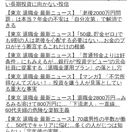
い長期投資に向かない投信
【東京 退職金 最新ニュース】「老後2000万円問
題」は本当？年金の不安は「自分次第」で解消で
きる
【東京 退職金 最新ニュース】｢50歳､貯金ゼロ｣で
も9割の人は老後を心配する必要はない…お金のプ
ロがそう断言するこれだけの根拠
【東京 退職金 最新ニュース】「普通預金よりは好
条件」にもみえるが…銀行が“投資デビュー”の元会
社員に提案する〈退職金運用プラン〉の落とし穴
【東京 退職金 最新ニュース】【マンガ】「不労所
得なんてズルい！」投資を嫌う人が見落としてい
る重大な事実
【東京 退職金 最新ニュース】退職金2800万円→み
るみる溶けて800万円に…「下流老人」一直線、
60代夫婦の危険な楽観主義
【東京 退職金 最新ニュース】70歳男性の半数が働
く、50代でキャリアに悩む…多くの人がじつは知
らない「定年後の実態」