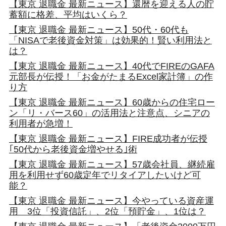
【東京 退職金 最新ニュース】還暦を迎える人の貯
蓄額に格差、平均はいくら？
【東京 退職金 最新ニュース】50代・60代も
「NISAで老後資金対策」は効果的！賢い利用法と
は？
【東京 退職金 最新ニュース】40代でFIREのGAFA
元部長が伝授！「お金がたまるExcel家計簿」の作
り方
【東京 退職金 最新ニュース】60歳からの住宅ロー
ン「リ・バース60」の活用法と注意点、シニアの
利用者が急増！
【東京 退職金 最新ニュース】FIRE成功者が伝授
｢50代から老後資金増やせる｣術
【東京 退職金 最新ニュース】57歳会社員、継続雇
用を利用せず60歳定年でリタイアしたいけど可
能？
【東京 退職金 最新ニュース】今やっている資産運
用 3位「投資信託」、2位「預貯金」、1位は？