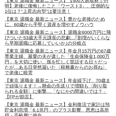
【東京 退職金 最新ニュース】【500人超取材で判
明】老後に後悔したこと「ワースト3」、圧倒的な
1位は？“上昇志向型”は要注意！
【東京 退職金 最新ニュース】豊かな老後のため
に、60歳から手堅く資産を増やすノウハウ
【東京 退職金 最新ニュース】退職金6000万円に飛
びついた53歳大手元課長の悲劇…｢割増がいくらな
ら早期退職に応募していいか｣の分岐点
【東京 退職金 最新ニュース】年金月15万円の67歳
専業主婦、最愛の夫が遺した「生命保険金1,000万
円」を大切に使い、孫を忙しく世話する日々だっ
たが…ある日突然届いた〈税務書からのお尋ね〉
で老後に暗雲
【東京 退職金 最新ニュース】年金繰下げ、70歳ま
で頑張ります！→懸命の先送りで増額も〈削り取
られる金額〉に衝撃…「なにかの間違いでは？」
【FPが助言】
【東京 退職金 最新ニュース】金利復活で家計は預
貯金利息増「6.1兆円」のプラス影響、恩恵は高所
得・高齢層に偏在