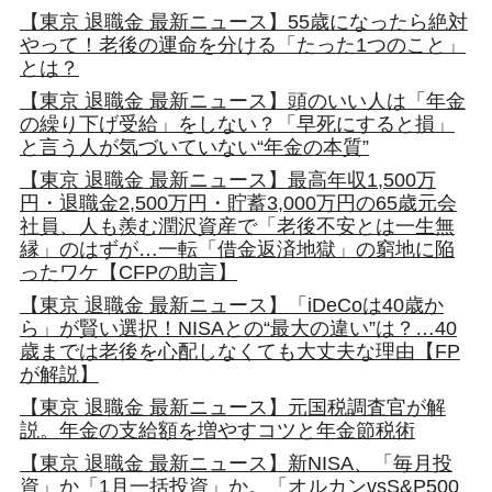
【東京 退職金 最新ニュース】55歳になったら絶対
やって！老後の運命を分ける「たった1つのこと」
とは？
【東京 退職金 最新ニュース】頭のいい人は「年金
の繰り下げ受給」をしない？「早死にすると損」
と言う人が気づいていない“年金の本質”
【東京 退職金 最新ニュース】最高年収1,500万
円・退職金2,500万円・貯蓄3,000万円の65歳元会
社員、人も羨む潤沢資産で「老後不安とは一生無
縁」のはずが…一転「借金返済地獄」の窮地に陥
ったワケ【CFPの助言】
【東京 退職金 最新ニュース】「iDeCoは40歳か
ら」が賢い選択！NISAとの“最大の違い”は？…40
歳までは老後を心配しなくても大丈夫な理由【FP
が解説】
【東京 退職金 最新ニュース】元国税調査官が解
説。年金の支給額を増やすコツと年金節税術
【東京 退職金 最新ニュース】新NISA、「毎月投
資」か「1月一括投資」か。「オルカンvsS&P500