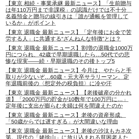
【東京 相続・事業承継 最新ニュース】「生前贈与
は年110万円まで非課税」の認識だけでは不十分
名義預金と贈与の線引きは「誰が通帳を管理して
いるか」がポイント
【東京 退職金 最新ニュース】「定年後にお金で苦
労する人」に共通する“ざんねんな特徴”とは？
【東京 退職金 最新ニュース】割増の退職金1000万
円につられ、42歳で早期退職したら…50代での悲
惨な現実――続・早期退職のその後トップ5
【東京 退職金 最新ニュース】今月は、やたらと手
取りが少ないぞ…60歳・元大卒サラリーマン、定
年退職前後の〈想定外の税負担〉に冷や汗
【東京 退職金 最新ニュース】【老後破産の分かれ
道】「2000万円の貯金が10数年で100万円に…」
定年後に支出が膨らむ夫婦は何を間違えたのか
【東京 退職金 最新ニュース】老後の資産形成、
「50歳からでは遅すぎる」が大間違いな理由
【東京 退職金 最新ニュース】老後の沙汰もカネ次
第。現代の「姥捨山」に放り込まれる貧困老人た