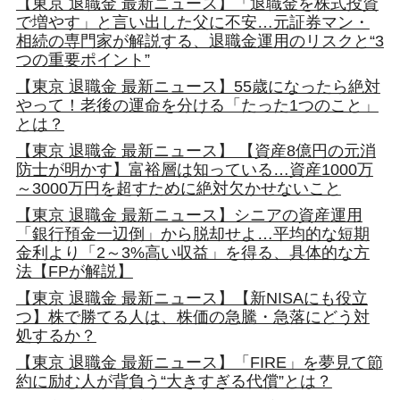
【東京 退職金 最新ニュース】「退職金を株式投資
で増やす」と言い出した父に不安…元証券マン・
相続の専門家が解説する、退職金運用のリスクと“3
つの重要ポイント”
【東京 退職金 最新ニュース】55歳になったら絶対
やって！老後の運命を分ける「たった1つのこと」
とは？
【東京 退職金 最新ニュース】 【資産8億円の元消
防士が明かす】富裕層は知っている…資産1000万
～3000万円を超すために絶対欠かせないこと
【東京 退職金 最新ニュース】シニアの資産運用
「銀行預金一辺倒」から脱却せよ…平均的な短期
金利より「2～3%高い収益」を得る、具体的な方
法【FPが解説】
【東京 退職金 最新ニュース】【新NISAにも役立
つ】株で勝てる人は、株価の急騰・急落にどう対
処するか？
【東京 退職金 最新ニュース】「FIRE」を夢見て節
約に励む人が背負う“大きすぎる代償”とは？