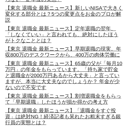
【東京 退職金 最新ニュース】新しいNISAで大きく
変化する部分とは？5つの変更点をお金のプロが解
説
【東京 退職金 最新ニュース】定年退職の翌年、
「しなくていい」と言われても、絶対にしたほう
がトクなこととは？
【東京 退職金 最新ニュース】早期退職の現実。年
収800万のデスクワークから、400万の肉体労働に
【東京 退職金 最新ニュース】65歳の父が「毎月10
万円」の年金をもらっています。「持ち家で貯金
と退職金が2000万円あるから大丈夫」と言ってい
ますが、本当に大丈夫なのでしょうか？ 年金が少
ないので不安です
【東京 退職金 最新ニュース】割増退職金をもらっ
て「早期退職」したほうが損か得かの考え方
【東京 退職金 最新ニュース】「退職金をすぐ投
資」は絶対NG！経済記者も呆れたお粗末すぎる銀
行員の実態とは？