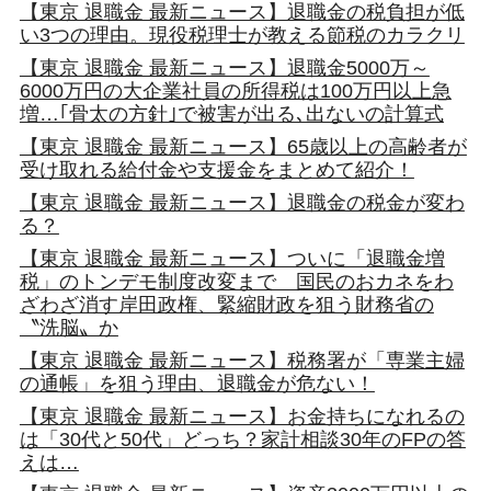
【東京 退職金 最新ニュース】退職金の税負担が低
い3つの理由。現役税理士が教える節税のカラクリ
【東京 退職金 最新ニュース】退職金5000万～
6000万円の大企業社員の所得税は100万円以上急
増…｢骨太の方針｣で被害が出る､出ないの計算式
【東京 退職金 最新ニュース】65歳以上の高齢者が
受け取れる給付金や支援金をまとめて紹介！
【東京 退職金 最新ニュース】退職金の税金が変わ
る？
【東京 退職金 最新ニュース】ついに「退職金増
税」のトンデモ制度改変まで 国民のおカネをわ
ざわざ消す岸田政権、緊縮財政を狙う財務省の
〝洗脳〟か
【東京 退職金 最新ニュース】税務署が「専業主婦
の通帳」を狙う理由、退職金が危ない！
【東京 退職金 最新ニュース】お金持ちになれるの
は「30代と50代」どっち？家計相談30年のFPの答
えは…