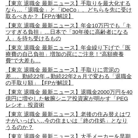
【東京 退職金 最新ニュース】手取りを最大化する
なら…「退職金」と「iDeCo」、どちらを先に受け
取るべきか？【FPが解説】
【東京 退職金 最新ニュース】年金10万円でも「キ
ツすぎる負担」…日本で「30年後に高齢者になる
人」を待ち受けるもの
【東京 退職金 最新ニュース】年金繰り下げで「医
療費の自己負担」増加の罠にご注意！“高額療養
費”で大差も…
【東京 退職金 最新ニュース】手取りに雲泥の
差…。勤続22年→勤続22年2ヵ月で変わる「退職金
の手取り額」【FPが解説】
【東京 退職金 最新ニュース】退職金2000万円を40
億円に増やした敏腕シニア投資家が明かす「PEG
レシオ」投資術
【東京 退職金 最新ニュース】老後の住み替えはワ
ナがいっぱい…今の住まいは「終の住処」となり
うるのか？
【東京 退職金 最新ニュース】大手メーカーを早期