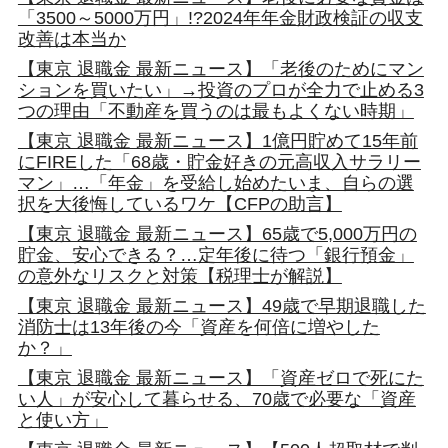
「3500～5000万円」!?2024年年金財政検証の収支
改善は本当か
【東京 退職金 最新ニュース】「老後のためにマン
ションを買いたい」→投資のプロが全力で止める3
つの理由「不動産を買うのは最もよくない時期」
【東京 退職金 最新ニュース】1億円貯めて15年前
にFIREした「68歳・貯金好きの元高収入サラリー
マン」…「年金」を受給し始めたいま、自らの選
択を大後悔しているワケ【CFPの助言】
【東京 退職金 最新ニュース】65歳で5,000万円の
貯金、安心できる？…定年後に待つ「銀行預金」
の意外なリスクと対策【税理士が解説】
【東京 退職金 最新ニュース】49歳で早期退職した
消防士は13年後の今「資産を何倍に増やした
か？」
【東京 退職金 最新ニュース】「資産ゼロで死にた
い人」が安心して暮らせる、70歳で必要な「資産
と使い方」