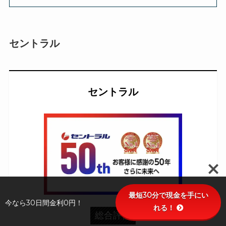
セントラル
セントラル
最短30分で現金を手にい
今なら30日間金利0円！
れる！
総合評価