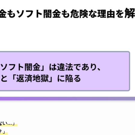
ない…」
？」