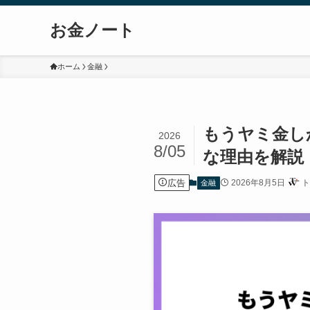
お金ノート
ホーム
金融
もうヤミ金し
2026
8/05
な理由を解説
広告
2026年8月5日
ト
金融