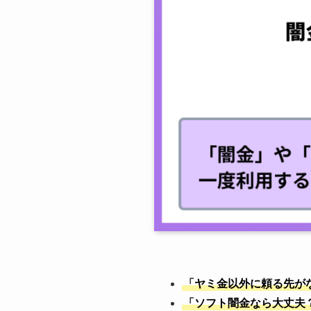
「
ヤミ金
以外に頼る先が
「
ソフト闇金
なら大丈夫