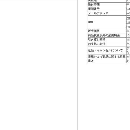
所在地
〒
受付時間
平
電話番号
0
メールアドレス
in
ht
URL
ht
ht
販売価格
各
商品代金以外の必要料金
消
引き渡し時期
決
お支払い方法
ク
デ
返品・キャンセルについて
た
表現および商品に関する注意
本
書き
あ