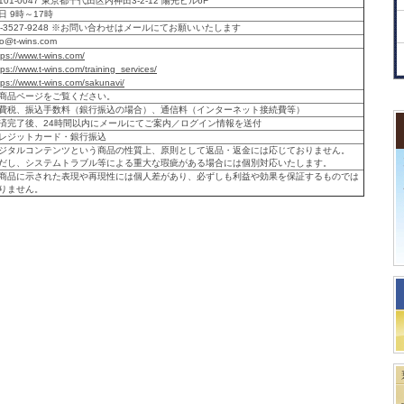
101-0047 東京都千代田区内神田3-2-12 陽光ビル6F
日 9時～17時
3-3527-9248 ※お問い合わせはメールにてお願いいたします
fo@t-wins.com
tps://www.t-wins.com/
tps://www.t-wins.com/training_services/
tps://www.t-wins.com/sakunavi/
商品ページをご覧ください。
費税、振込手数料（銀行振込の場合）、通信料（インターネット接続費等）
済完了後、24時間以内にメールにてご案内／ログイン情報を送付
レジットカード・銀行振込
ジタルコンテンツという商品の性質上、原則として返品・返金には応じておりません。
だし、システムトラブル等による重大な瑕疵がある場合には個別対応いたします。
商品に示された表現や再現性には個人差があり、必ずしも利益や効果を保証するものでは
りません。