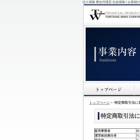
法人保険 乗合代理店 生命保険 | お
トップページ
>
特定商取引法に
特定商取引法に
販売事業者
株
運営統括責任者
代