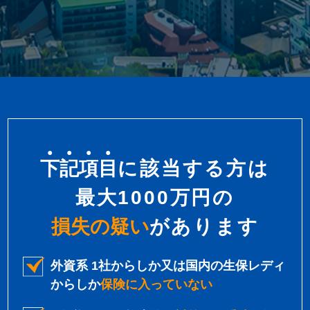
下記項目
に該当する方は
最大1000万円の
損失の疑い
があります
外資系 1社からしか又は国内の生保レディ
からしか
保険に入っていない