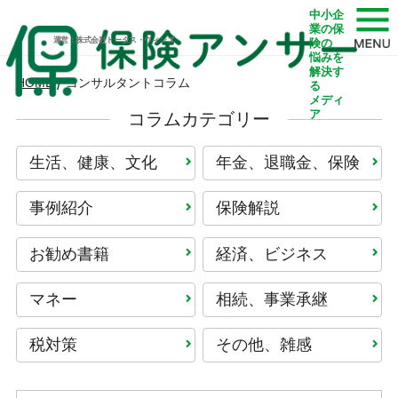
中小企
業の保
運営：株式会社トータス・ウィンズ
険の
悩みを
解決す
HOME
/
コンサルタントコラム
る
メディ
ア
コラムカテゴリー
生活、健康、文化
年金、退職金、保険
事例紹介
保険解説
お勧め書籍
経済、ビジネス
マネー
相続、事業承継
税対策
その他、雑感