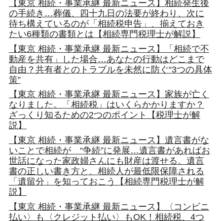
【東京 相続・事業承継 最新ニュース】相続発生後
の手続き…葬儀、四十九日の法要が終わり、次に
待ち構えているのが「相続税申告」、揃えておき
たい6種類の書類とは【相続専門税理士が解説】
【東京 相続・事業承継 最新ニュース】「相続で不
動産を共有」した場合…あなたの行動はどこまで
自由？共有者とのトラブルを未然に防ぐ“3つの具体
策”
【東京 相続・事業承継 最新ニュース】家族が亡く
なりました。「相続税」はいくらかかりますか？
ざっくり知るための2つのポイント【税理士が解
説】
【東京 相続・事業承継 最新ニュース】遺言書がな
いことで相続が “争続”に発展…遺言書があればお
世話になった家政婦さんにも財産は渡せる。遺言
書の正しい書き方と、相続人が最低限保障される
「遺留分」を知っておこう【相続専門税理士が解
説】
【東京 相続・事業承継 最新ニュース】〈コンビニ
払い〉も〈クレジット払い〉もOK！相続税、4つ