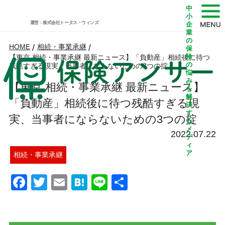
中
小
運営：株式会社トータス・ウィンズ
企
業
の
HOME
/
相続・事業承継
/
保
険
【東京 相続・事業承継 最新ニュース】「負動産」相続後に待つ
の
残酷すぎる現実、当事者にならないための3つの掟
悩
み
【東京 相続・事業承継 最新ニュース】
を
解
「負動産」相続後に待つ残酷すぎる現
決
す
実、当事者にならないための3つの掟
る
メ
2022.07.22
デ
ィ
ア
相続・事業承継
Facebook
Twitter
Email
Hatena
Line
共
有