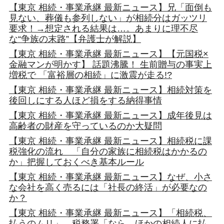
【東京 相続・事業承継 最新ニュース】兄「面倒も
見ない、葬儀も参列しない」が相続分はガッツリ
要求！→想定される結果は…。あまりに理不尽
な“争族の末路”【弁護士が解説】
【東京 相続・事業承継 最新ニュース】【元国税×
金融マンが明かす】 話題沸騰！ 生前贈与の事実上
増税で 「富裕層の相続」に激震が走る!?
【東京 相続・事業承継 最新ニュース】相続対策を
後回しにする人ほど損をする納得事情
【東京 相続・事業承継 最新ニュース】成年後見は
高齢者の財産を守っているのか大疑問
【東京 相続・事業承継 最新ニュース】相続税に課
税強化の流れ 「自分の家族に相続税はかかるの
か」把握しておくべき基本ルール
【東京 相続・事業承継 最新ニュース】なぜ、小さ
な会社を高く売るには「社長の終活」が必要なの
か？
【東京 相続・事業承継 最新ニュース】「相続税、
払うのムリ」→税務署「なら、ほかの相続人に払