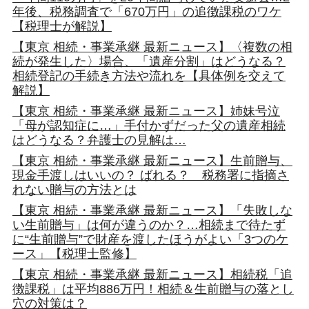
年後、税務調査で「670万円」の追徴課税のワケ
【税理士が解説】
【東京 相続・事業承継 最新ニュース】〈複数の相
続が発生した〉場合、「遺産分割」はどうなる？
相続登記の手続き方法や流れを【具体例を交えて
解説】
【東京 相続・事業承継 最新ニュース】姉妹号泣
「母が認知症に…」手付かずだった父の遺産相続
はどうなる？弁護士の見解は…
【東京 相続・事業承継 最新ニュース】生前贈与、
現金手渡しはいいの？ ばれる？ 税務署に指摘さ
れない贈与の方法とは
【東京 相続・事業承継 最新ニュース】「失敗しな
い生前贈与」は何が違うのか？…相続まで待たず
に“生前贈与”で財産を渡したほうがよい「3つのケ
ース」【税理士監修】
【東京 相続・事業承継 最新ニュース】相続税「追
徴課税」は平均886万円！相続＆生前贈与の落とし
穴の対策は？