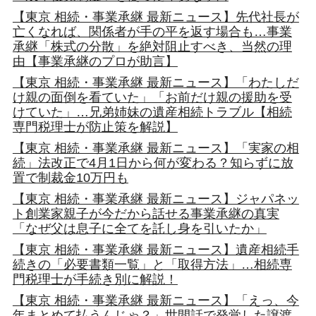
【東京 相続・事業承継 最新ニュース】先代社長が
亡くなれば、関係者が手の平を返す場合も…事業
承継「株式の分散」を絶対阻止すべき、当然の理
由【事業承継のプロが助言】
【東京 相続・事業承継 最新ニュース】「わたしだ
け親の面倒を看ていた」「お前だけ親の援助を受
けていた」…兄弟姉妹の遺産相続トラブル【相続
専門税理士が防止策を解説】
【東京 相続・事業承継 最新ニュース】「実家の相
続」法改正で4月1日から何が変わる？知らずに放
置で制裁金10万円も
【東京 相続・事業承継 最新ニュース】ジャパネッ
ト創業家親子が今だから話せる事業承継の真実
「なぜ父は息子に全てを託し身を引いたか」
【東京 相続・事業承継 最新ニュース】遺産相続手
続きの「必要書類一覧」と「取得方法」…相続専
門税理士が手続き別に解説！
【東京 相続・事業承継 最新ニュース】「えっ、今
年まとめて払うんじゃ？」世間話で発覚した譲渡