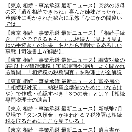
【東京 相続・事業承継 最新ニュース】突然の叔母
の死「遺産相続できるね」喜んだ姉妹だったが…
葬儀後に明かされた秘密に呆然「なにかの間違い
では」
【東京 相続・事業承継 最新ニュース】「相続手続
き、自分でできるもん！」…相続人〈見よう見ま
ねの手続き〉の結果、あとから判明する恐ろしい
事態【司法書士が解説】
【東京 相続・事業承継 最新ニュース】調査対象の
8割以上が追徴課税！実施時期や時効、よく聞かれ
る質問…「相続税の税務調査」を税理士が全解説
【東京 相続・事業承継 最新ニュース】富裕層の
「相続税対策」…納税資金準備のために〈なるは
や〉で作成・確認すべき「3つの表」とは？【相続
専門税理士の助言】
【東京 相続・事業承継 最新ニュース】新紙幣7月
登場で「タンス預金」が狙われる？税務署は相続
税を取るためにここを見ている！
【東京 相続・事業承継 最新ニュース】遺言書が