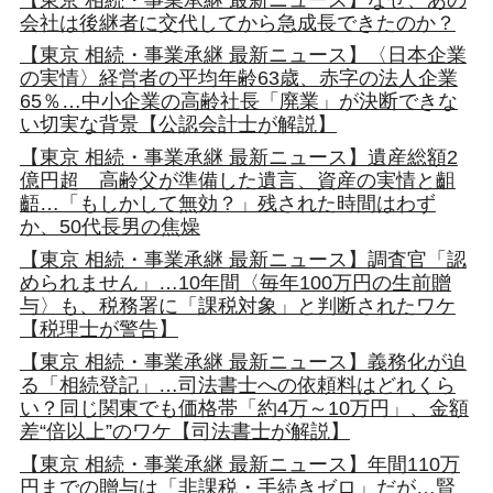
会社は後継者に交代してから急成長できたのか？
【東京 相続・事業承継 最新ニュース】〈日本企業
の実情〉経営者の平均年齢63歳、赤字の法人企業
65％…中小企業の高齢社長「廃業」が決断できな
い切実な背景【公認会計士が解説】
【東京 相続・事業承継 最新ニュース】遺産総額2
億円超 高齢父が準備した遺言、資産の実情と齟
齬…「もしかして無効？」残された時間はわず
か、50代長男の焦燥
【東京 相続・事業承継 最新ニュース】調査官「認
められません」…10年間〈毎年100万円の生前贈
与〉も、税務署に「課税対象」と判断されたワケ
【税理士が警告】
【東京 相続・事業承継 最新ニュース】義務化が迫
る「相続登記」…司法書士への依頼料はどれくら
い？同じ関東でも価格帯「約4万～10万円」、金額
差“倍以上”のワケ【司法書士が解説】
【東京 相続・事業承継 最新ニュース】年間110万
円までの贈与は「非課税・手続きゼロ」だが…賢