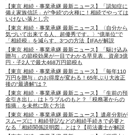
【東京 相続・事業承継 最新ニュース】「認知症に
備え家族信託」が“争続”の火種に！相続でやっては
いけない落とし穴
【東京 相続・事業承継 最新ニュース】〈自分から
気づいて出来てる人、超優秀です。〉“億単位”で
「相続税」を減らす、3つの方法【IFAが解説
【東京 相続・事業承継 最新ニュース】「駆け込み
贈与」の節税効果が一目でわかる早見表、資産3億
円・子2人で最大468万円節税も
【東京 相続・事業承継 最新ニュース】「毎年110
万円を贈与」のお得度が変わる！65年ぶり大改正
後の“最適解”は？
【東京 相続・事業承継 最新ニュース】「生前の預
金引き出し」はトラブルのもと？「税務署からの
指摘」を未然に防ぐ方法
【東京 相続・事業承継 最新ニュース】遺産分割が
スムーズに！相続登記などの相続手続きで必要と
なる「相続関係説明図」とは？【司法書士が解説