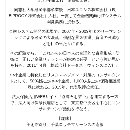
同志社大学経済学部卒業後、日本ユニシス株式会社（現
BIPROGY 株式会社）入社。一貫して金融機関向けITシステム
開発業務に携わる。
金融システム開発の現場で、2007年～2009年頃のリーマンシ
ョックによる経済の大混乱、強烈な景気後退、資産の激減な
どを目の当たりにする。
その経験から、「これからの日本人の合理的な資産形成・防
衛に、正しい金融リテラシーが絶対に必要」という強い思い
を持ち、2011年4月 株式会社トータス・ウィンズに入社。
中小企業に特化したリスクマネジメント対策のコンサルタン
トとして、500社以上の中小企業、1,000人以上の保険相談業
務に携わる。2015年、代表取締役就任。
法人保険活用WEBサイト『点滴石を穿つ』を運営する一方
で、法人向け保険代理店として、東京都中央区を中心にコン
サルティング活動を行なう。
【趣味】
美術館巡り、千葉ロッテマリーンズの応援