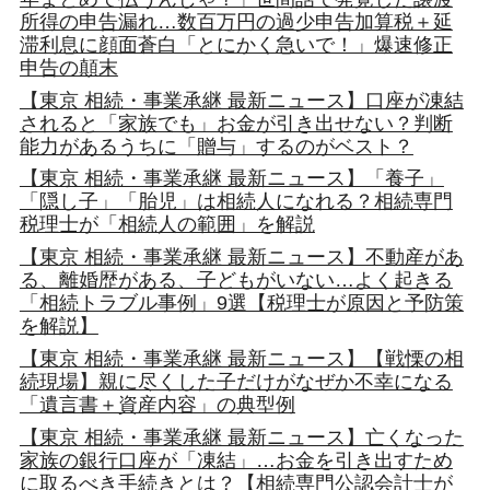
所得の申告漏れ…数百万円の過少申告加算税＋延
滞利息に顔面蒼白「とにかく急いで！」爆速修正
申告の顛末
【東京 相続・事業承継 最新ニュース】口座が凍結
されると「家族でも」お金が引き出せない？判断
能力があるうちに「贈与」するのがベスト？
【東京 相続・事業承継 最新ニュース】「養子」
「隠し子」「胎児」は相続人になれる？相続専門
税理士が「相続人の範囲」を解説
【東京 相続・事業承継 最新ニュース】不動産があ
る、離婚歴がある、子どもがいない…よく起きる
「相続トラブル事例」9選【税理士が原因と予防策
を解説】
【東京 相続・事業承継 最新ニュース】【戦慄の相
続現場】親に尽くした子だけがなぜか不幸になる
「遺言書＋資産内容」の典型例
【東京 相続・事業承継 最新ニュース】亡くなった
家族の銀行口座が「凍結」…お金を引き出すため
に取るべき手続きとは？【相続専門公認会計士が