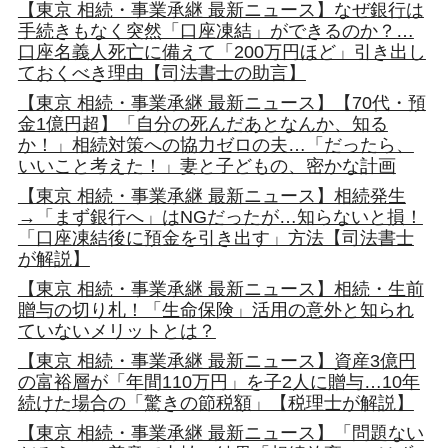
【東京 相続・事業承継 最新ニュース】なぜ銀行は
手続きもなく突然「口座凍結」ができるのか？…
口座名義人死亡に備えて「200万円ほど」引き出し
ておくべき理由【司法書士の助言】
【東京 相続・事業承継 最新ニュース】【70代・預
金1億円超】「自分の死んだあとなんか、知る
か！」相続対策への協力ゼロの夫…「だったら、
いいこと考えた！」妻と子どもの、密かな計画
【東京 相続・事業承継 最新ニュース】相続発生
→「まず銀行へ」はNGだったが…知らないと損！
「口座凍結後に預金を引き出す」方法【司法書士
が解説】
【東京 相続・事業承継 最新ニュース】相続・生前
贈与の切り札！「生命保険」活用の意外と知られ
ていないメリットとは？
【東京 相続・事業承継 最新ニュース】資産3億円
の富裕層が「年間110万円」を子2人に贈与…10年
続けた場合の「驚きの節税額」【税理士が解説】
【東京 相続・事業承継 最新ニュース】「問題ない