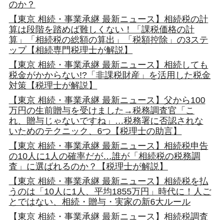
のか？
【東京 相続・事業承継 最新ニュース】相続税の計
算は段階を踏めば難しくない！「課税価格の計
算」「相続税の総額の算出」「税額控除」の3ステ
ップ【相続専門税理士が解説】
【東京 相続・事業承継 最新ニュース】相続しても
税金がかからない!?「非課税財産」を活用した税金
対策【税理士が解説】
【東京 相続・事業承継 最新ニュース】父から100
万円の生前贈与を受けました→税務調査官「こ
れ、贈与じゃないですね」…税務署に否認されな
いためのテクニック、6つ【税理士の助言】
【東京 相続・事業承継 最新ニュース】相続税申告
の10人に1人の確率だが…誰が「相続税の税務調
査」に選ばれるのか？【税理士が解説】
【東京 相続・事業承継 最新ニュース】相続税を払
うのは「10人に1人、平均1855万円」時代に！人ご
とではない、相続・贈与・実家の新6大ルール
【東京 相続・事業承継 最新ニュース】相続税調査