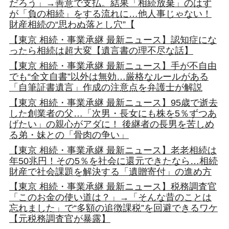
だろう」→善意で支払。結果「相続放棄」のはず
が「負の相続」をする流れに…他人事じゃない！
財産相続の“思わぬ落とし穴”【
【東京 相続・事業承継 最新ニュース】認知症にな
ったら相続は超大変【遺言書の理不尽な話】
【東京 相続・事業承継 最新ニュース】手が不自由
でも“全文自書”以外は無効…厳格なルールがある
「自筆証書遺言」作成の注意点を弁護士が解説
【東京 相続・事業承継 最新ニュース】95歳で逝去
した創業者の父…「次男・長女にも株を5％ずつあ
げたい」の親心がアダに！ 後継者の長男を苦しめ
る弟・妹との「骨肉の争い」
【東京 相続・事業承継 最新ニュース】老老相続は
年50兆円！その5％を社会に還元できたなら…相続
財産で社会課題を解決する「遺贈寄付」の進め方
【東京 相続・事業承継 最新ニュース】税務調査官
「このお金の使い道は？」→「そんな昔のことは
忘れました」で“多額の追徴課税”を回避できるワケ
【元税務調査官が暴露】