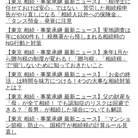
【東京 相続・事業承継 最新ニュース】「税理士に
任せておけば安心」ではない 苦労した相続税申
告がやり直しになる「相続人以外への保険金」
「タンス預金」発覚に注意
【東京 相続・事業承継 最新ニュース】実地調査は
年に6300件も！ 税務署から怪しまれる相続時の
NG行動と対策
【東京 相続・事業承継 最新ニュース】来年1月か
ら贈与税の制度が変わる！「贈与税」「相続税」
で”損”しないために知っておきたいこと
【東京 相続・事業承継 最新ニュース】「お金の終
活」は時間を味方につける！4つの大事な相続対策
とは？
【東京 相続・事業承継 最新ニュース】父の財産を
「母」が全て相続！ でも認知症のリスクは回避で
きる？「長男」が相続した場合についても解説
【東京 相続・事業承継 最新ニュース】「マンショ
ン節税」防止へ 国税庁が相続税の計算ルール見
直し