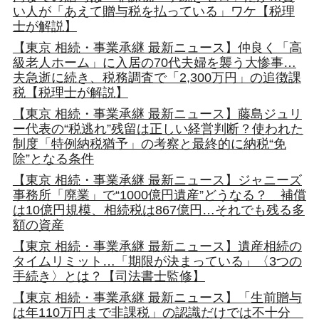
い人が「あえて贈与税を払っている」ワケ【税理
士が解説】
【東京 相続・事業承継 最新ニュース】仲良く「高
級老人ホーム」に入居の70代夫婦を襲う大惨事…
夫急逝に続き、税務調査で「2,300万円」の追徴課
税【税理士が解説】
【東京 相続・事業承継 最新ニュース】藤島ジュリ
ー代表の“税逃れ”残留は正しい経営判断？使われた
制度「特例納税猶予」の考察と最終的に納税“免
除”となる条件
【東京 相続・事業承継 最新ニュース】ジャニーズ
事務所「廃業」で“1000億円遺産”どうなる？ 補償
は10億円規模、相続税は867億円…それでも残る多
額の資産
【東京 相続・事業承継 最新ニュース】遺産相続の
タイムリミット…「期限が決まっている」〈3つの
手続き〉とは？【司法書士監修】
【東京 相続・事業承継 最新ニュース】「生前贈与
は年110万円まで非課税」の認識だけでは不十分