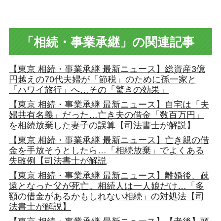
有
「相続・事業承継」の関連記事
【東京 相続・事業承継 最新ニュース】総資産3億
円越えの70代夫婦が「節税」のために孫一家と
「ハワイ旅行」へ…その「驚きの効果」
【東京 相続・事業承継 最新ニュース】自宅は「夫
婦共有名義」だった…亡き夫の借金「数百万円」
を相続放棄した妻子の誤算【司法書士が解説】
【東京 相続・事業承継 最新ニュース】亡き親の借
金を手放そうとしたら…「相続放棄」でよくある
失敗例【司法書士が解説
【東京 相続・事業承継 最新ニュース】離婚後、疎
遠となった父が死亡。相続人は一人娘だけ…「多
額の借金があるかもしれない相続」の対処法【司
法書士が解説】