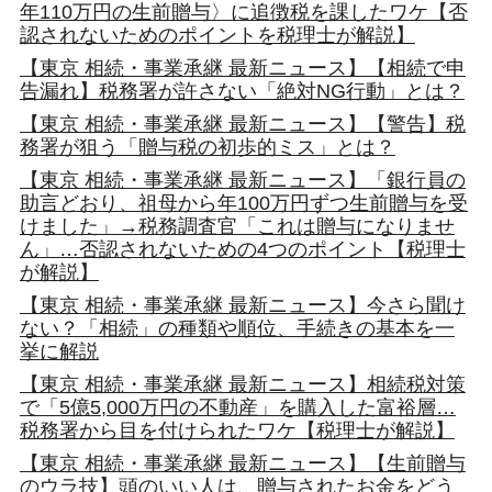
年110万円の生前贈与〉に追徴税を課したワケ【否
認されないためのポイントを税理士が解説】
【東京 相続・事業承継 最新ニュース】【相続で申
告漏れ】税務署が許さない「絶対NG行動」とは？
【東京 相続・事業承継 最新ニュース】【警告】税
務署が狙う「贈与税の初歩的ミス」とは？
【東京 相続・事業承継 最新ニュース】「銀行員の
助言どおり、祖母から年100万円ずつ生前贈与を受
けました」→税務調査官「これは贈与になりませ
ん」…否認されないための4つのポイント【税理士
が解説】
【東京 相続・事業承継 最新ニュース】今さら聞け
ない？「相続」の種類や順位、手続きの基本を一
挙に解説
【東京 相続・事業承継 最新ニュース】相続税対策
で「5億5,000万円の不動産」を購入した富裕層…
税務署から目を付けられたワケ【税理士が解説】
【東京 相続・事業承継 最新ニュース】【生前贈与
のウラ技】頭のいい人は、贈与されたお金をどう