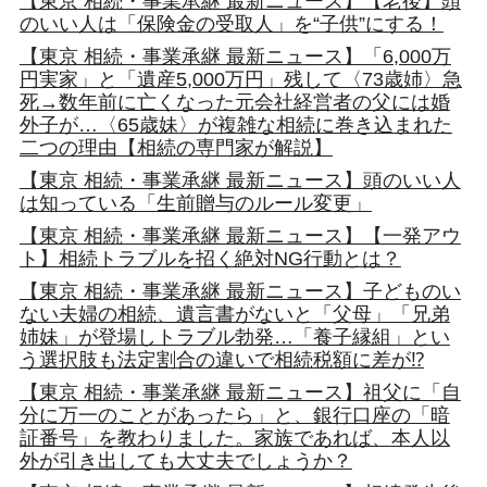
【東京 相続・事業承継 最新ニュース】【老後】頭
のいい人は「保険金の受取人」を“子供”にする！
【東京 相続・事業承継 最新ニュース】「6,000万
円実家」と「遺産5,000万円」残して〈73歳姉〉急
死→数年前に亡くなった元会社経営者の父には婚
外子が…〈65歳妹〉が複雑な相続に巻き込まれた
二つの理由【相続の専門家が解説】
【東京 相続・事業承継 最新ニュース】頭のいい人
は知っている「生前贈与のルール変更」
【東京 相続・事業承継 最新ニュース】【一発アウ
ト】相続トラブルを招く絶対NG行動とは？
【東京 相続・事業承継 最新ニュース】子どものい
ない夫婦の相続、遺言書がないと「父母」「兄弟
姉妹」が登場しトラブル勃発…「養子縁組」とい
う選択肢も法定割合の違いで相続税額に差が⁉
【東京 相続・事業承継 最新ニュース】祖父に「自
分に万一のことがあったら」と、銀行口座の「暗
証番号」を教わりました。家族であれば、本人以
外が引き出しても大丈夫でしょうか？