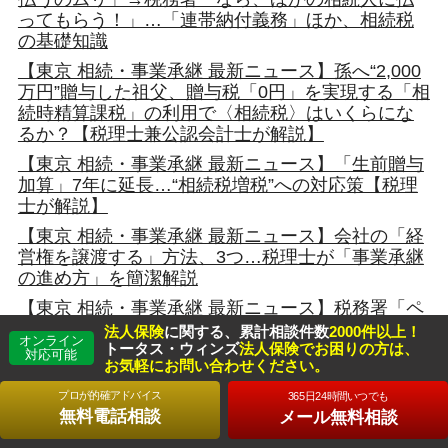
ってもらう！」…「連帯納付義務」ほか、相続税
の基礎知識
【東京 相続・事業承継 最新ニュース】孫へ“2,000
万円”贈与した祖父、贈与税「0円」を実現する「相
続時精算課税」の利用で〈相続税〉はいくらにな
るか？【税理士兼公認会計士が解説】
【東京 相続・事業承継 最新ニュース】「生前贈与
加算」7年に延長…“相続税増税”への対応策【税理
士が解説】
【東京 相続・事業承継 最新ニュース】会社の「経
営権を譲渡する」方法、3つ…税理士が「事業承継
の進め方」を簡潔解説
【東京 相続・事業承継 最新ニュース】税務署「ペ
ナルティを課します」「申告が必要なんて知らな
法人保険
に関する、累計相談件数
2000件以上！
オンライン
かった…」“4つの重税リスク”も。知らないと“大損
トータス・ウィンズ
法人保険でお困りの方は、
対応可能
お気軽にお問い合わせください。
する”「贈与税」のホント【相続診断士が解説】
プロが的確アドバイス
365日24時間いつでも
【東京 相続・事業承継 最新ニュース】自宅リフォ
無料電話相談
メール無料相談
ームで相続税がほぼゼロになることも 「節税に
なる改修」と「ムダな工事」の違い