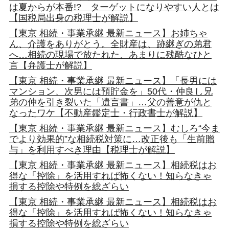
は夏からが本番!? ターゲットになりやすい人とは
【国税局出身の税理士が解説】
【東京 相続・事業承継 最新ニュース】お姉ちゃ
ん、介護をありがとう。全財産は、跡継ぎの弟君
へ…相続の現場で放たれた、あまりに残酷なひと
言【弁護士が解説】
【東京 相続・事業承継 最新ニュース】「長男には
マンション、次男には預貯金を」50代・仲良し兄
弟の仲を引き裂いた「遺言書」…父の善意が仇と
なったワケ【不動産鑑定士・行政書士が解説】
【東京 相続・事業承継 最新ニュース】むしろ“今ま
でより効果的”な相続税対策に…改正後も「生前贈
与」を利用すべき理由【税理士が解説】
【東京 相続・事業承継 最新ニュース】相続税はお
得な「控除」を活用すれば怖くない！知らなきゃ
損する控除や特例を総ざらい
【東京 相続・事業承継 最新ニュース】相続税はお
得な「控除」を活用すれば怖くない！知らなきゃ
損する控除や特例を総ざらい