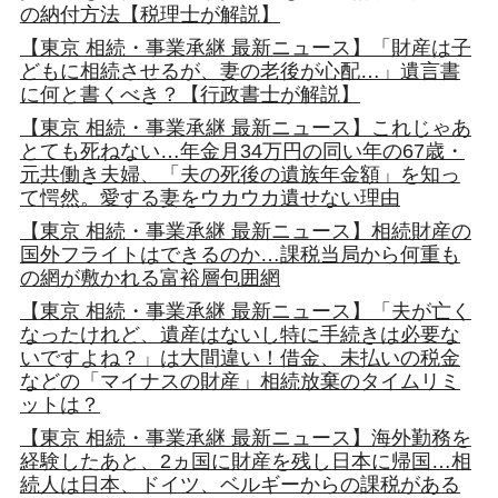
の納付方法【税理士が解説】
【東京 相続・事業承継 最新ニュース】「財産は子
どもに相続させるが、妻の老後が心配…」遺言書
に何と書くべき？【行政書士が解説】
【東京 相続・事業承継 最新ニュース】これじゃあ
とても死ねない…年金月34万円の同い年の67歳・
元共働き夫婦、「夫の死後の遺族年金額」を知っ
て愕然。愛する妻をウカウカ遺せない理由
【東京 相続・事業承継 最新ニュース】相続財産の
国外フライトはできるのか…課税当局から何重も
の網が敷かれる富裕層包囲網
【東京 相続・事業承継 最新ニュース】「夫が亡く
なったけれど、遺産はないし特に手続きは必要な
いですよね？」は大間違い！借金、未払いの税金
などの「マイナスの財産」相続放棄のタイムリミ
ットは？
【東京 相続・事業承継 最新ニュース】海外勤務を
経験したあと、2ヵ国に財産を残し日本に帰国…相
続人は日本、ドイツ、ベルギーからの課税がある