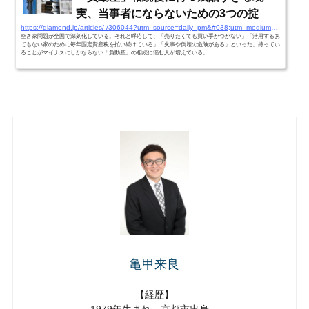
実、当事者にならないための3つの掟
https://diamond.jp/articles/-/306044?utm_source=daily_pm&#038;utm_medium=email&#038;utm_campaign=20220721
空き家問題が全国で深刻化している。それと呼応して、「売りたくても買い手がつかない」「活用するあ
てもない家のために毎年固定資産税を払い続けている」「火事や倒壊の危険がある」といった、持ってい
ることがマイナスにしかならない「負動産」の相続に悩む人が増えている。
亀甲来良
【経歴】
1979年生まれ 京都市出身。