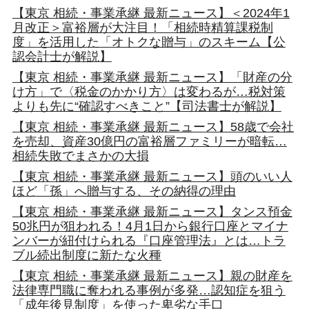
【東京 相続・事業承継 最新ニュース】＜2024年1
月改正＞富裕層が大注目！「相続時精算課税制
度」を活用した「オトクな贈与」のスキーム【公
認会計士が解説】
【東京 相続・事業承継 最新ニュース】「財産の分
け方」で〈税金のかかり方〉は変わるが…税対策
よりも先に“確認すべきこと”【司法書士が解説】
【東京 相続・事業承継 最新ニュース】58歳で会社
を売却、資産30億円の富裕層ファミリーが暗転…
相続失敗でまさかの大損
【東京 相続・事業承継 最新ニュース】頭のいい人
ほど「孫」へ贈与する、その納得の理由
【東京 相続・事業承継 最新ニュース】タンス預金
50兆円が狙われる！4月1日から銀行口座とマイナ
ンバーが紐付けられる『口座管理法』とは…トラ
ブル続出制度に新たな火種
【東京 相続・事業承継 最新ニュース】親の財産を
法律専門職に奪われる事例が多発…認知症を狙う
「成年後見制度」を使った卑劣な手口