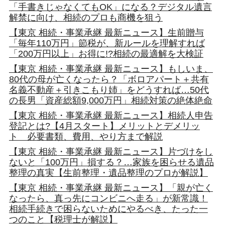
「手書きじゃなくてもOK」になる？デジタル遺言
解禁に向け、相続のプロも商機を狙う
【東京 相続・事業承継 最新ニュース】生前贈与
「毎年110万円」節税が、新ルールを理解すれば
「200万円以上」お得に!?相続の最適解を大検証
【東京 相続・事業承継 最新ニュース】もしいま、
80代の母が亡くなったら？「ボロアパート＋共有
名義不動産＋引きこもり姉」をどうすれば…50代
の長男「資産総額9,000万円」相続対策の絶体絶命
【東京 相続・事業承継 最新ニュース】相続人申告
登記とは?【4月スタート】メリットとデメリッ
ト 必要書類、費用、やり方まで解説
【東京 相続・事業承継 最新ニュース】片づけをし
ないと「100万円」損する？…家族を困らせる遺品
整理の真実【生前整理・遺品整理のプロが解説】
【東京 相続・事業承継 最新ニュース】「親が亡く
なったら、真っ先にコンビニへ走る」が新常識！
相続手続きで困らないためにやるべき、たった一
つのこと【税理士が解説】