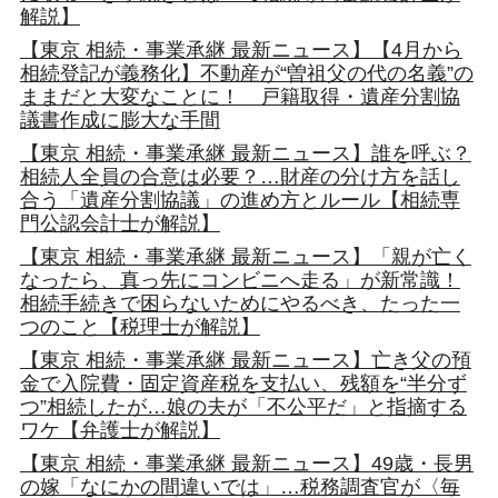
解説】
【東京 相続・事業承継 最新ニュース】【4月から
相続登記が義務化】不動産が“曽祖父の代の名義”の
ままだと大変なことに！ 戸籍取得・遺産分割協
議書作成に膨大な手間
【東京 相続・事業承継 最新ニュース】誰を呼ぶ？
相続人全員の合意は必要？…財産の分け方を話し
合う「遺産分割協議」の進め方とルール【相続専
門公認会計士が解説】
【東京 相続・事業承継 最新ニュース】「親が亡く
なったら、真っ先にコンビニへ走る」が新常識！
相続手続きで困らないためにやるべき、たった一
つのこと【税理士が解説】
【東京 相続・事業承継 最新ニュース】亡き父の預
金で入院費・固定資産税を支払い、残額を“半分ず
つ”相続したが…娘の夫が「不公平だ」と指摘する
ワケ【弁護士が解説】
【東京 相続・事業承継 最新ニュース】49歳・長男
の嫁「なにかの間違いでは」…税務調査官が〈毎