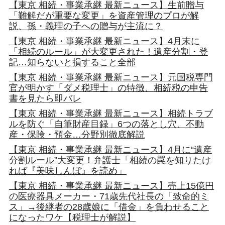
【東京 相続・事業承継 最新ニュース】生前贈与
「難解だが重要な変更」を資産管理のプロが解
説、孫・義理の子への贈与が主流に？
【東京 相続・事業承継 最新ニュース】4月末に
「相続のルール」が大変更された！遺産分割・登
記…知らないと損すること全部
【東京 相続・事業承継 最新ニュース】元国税専門
官が明かす「ダメ税理士」の特徴、相続税の申告
書を見たら即バレ
【東京 相続・事業承継 最新ニュース】相続トラブ
ルを防ぐ「自筆財産目録」6つの落とし穴、不動
産・保険・預金…分野別徹底解説
【東京 相続・事業承継 最新ニュース】4月に“遺産
分割ルール”大変更！弁護士「相続の罠を知りたけ
れば『美味しんぼ』を読め」
【東京 相続・事業承継 最新ニュース】売上15億円
の医療器具メーカー・71歳先代社長の「致命的ミ
ス」→後継者の28歳娘に「借金」を負わせること
になったワケ【税理士が解説】