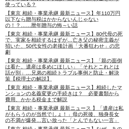
使っている？
【東京 相続・事業承継 最新ニュース】年110万円
以下なら贈与税はかからないんじゃない
の！？……暦年贈与の怖～い話
【東京 相続・事業承継 最新ニュース】80代母の死
で、実家を相続するはずが…亡き父の秘密主義が
招いた、50代女性の老後計画「大番狂わせ」の悲
劇
【東京 相続・事業承継 最新ニュース】「親の面倒
は看た。遺産は多めにほしい」「それとこれとは
話が別」…兄弟の相続トラブル事例と防止・解決
策【税理士の解説】
【東京 相続・事業承継 最新ニュース】相続したマ
ンションの名義変更の手続きは？ 必要書類から
費用、かかる税金まで解説
【東京 相続・事業承継 最新ニュース 】「遺産は私
がもらうのが当然でしょ！」母の死後、独身長女
の不満が爆発…言い放った「とんでもない一言」
【東京 相続・事業承継 最新ニュース】なぜ、あの