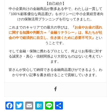
【自己紹介】
中小企業向けの金融商品が数多ある中で、わたしは一貫して
『100％顧客優位な商品選び』をポリシーに中小企業経営者向
けの保険活用プランニングを行なってきました。
これまでのキャリアでの最大の学びは、
『お金やお金の流れ
に関する知識や判断力＝「金融リテラシー」は、私たちが社
会の中で経済的に自立し、生き抜くために必要不可欠』
とい
うことです。
そして金融・保険に携わるプロとして、何よりお客様に対す
る誠実さ・真心・信頼関係より大切なものはないと考えてい
ます。
皆さんが安心して納得できる金融商品選びができるよう、わ
かりやすい記事を書き続けることで貢献していきます。
Facebook
Twitter
Email
Hatena
Line
共