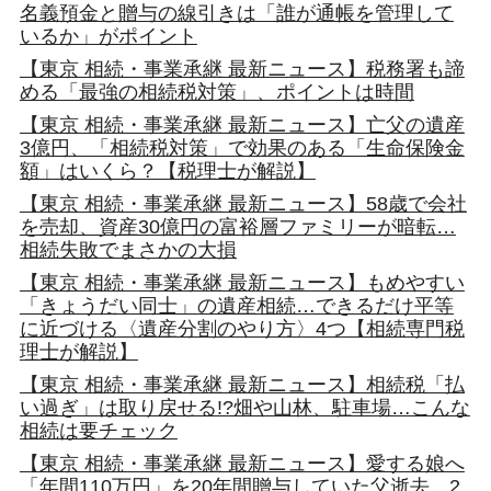
名義預金と贈与の線引きは「誰が通帳を管理して
いるか」がポイント
【東京 相続・事業承継 最新ニュース】税務署も諦
める「最強の相続税対策」、ポイントは時間
【東京 相続・事業承継 最新ニュース】亡父の遺産
3億円、「相続税対策」で効果のある「生命保険金
額」はいくら？【税理士が解説】
【東京 相続・事業承継 最新ニュース】58歳で会社
を売却、資産30億円の富裕層ファミリーが暗転…
相続失敗でまさかの大損
【東京 相続・事業承継 最新ニュース】もめやすい
「きょうだい同士」の遺産相続…できるだけ平等
に近づける〈遺産分割のやり方〉4つ【相続専門税
理士が解説】
【東京 相続・事業承継 最新ニュース】相続税「払
い過ぎ」は取り戻せる!?畑や山林、駐車場…こんな
相続は要チェック
【東京 相続・事業承継 最新ニュース】愛する娘へ
「年間110万円」を20年間贈与していた父逝去…2