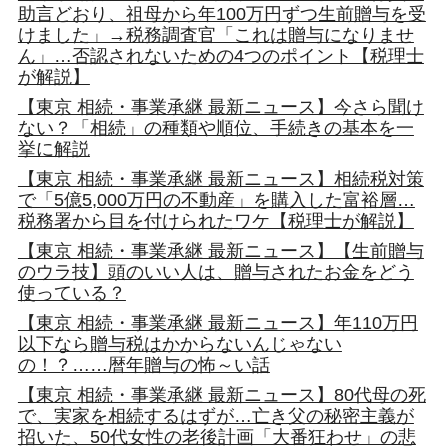
助言どおり、祖母から年100万円ずつ生前贈与を受
けました」→税務調査官「これは贈与になりませ
ん」…否認されないための4つのポイント【税理士
が解説】
【東京 相続・事業承継 最新ニュース】今さら聞け
ない？「相続」の種類や順位、手続きの基本を一
挙に解説
【東京 相続・事業承継 最新ニュース】相続税対策
で「5億5,000万円の不動産」を購入した富裕層…
税務署から目を付けられたワケ【税理士が解説】
【東京 相続・事業承継 最新ニュース】【生前贈与
のウラ技】頭のいい人は、贈与されたお金をどう
使っている？
【東京 相続・事業承継 最新ニュース】年110万円
以下なら贈与税はかからないんじゃない
の！？……暦年贈与の怖～い話
【東京 相続・事業承継 最新ニュース】80代母の死
で、実家を相続するはずが…亡き父の秘密主義が
招いた、50代女性の老後計画「大番狂わせ」の悲