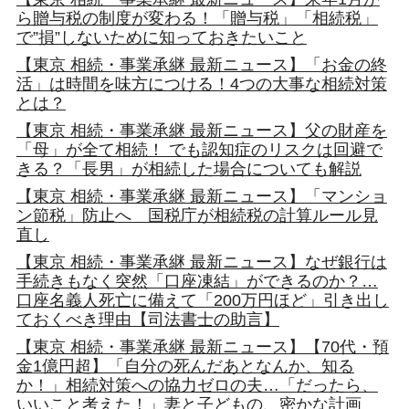
ら贈与税の制度が変わる！「贈与税」「相続税」
で”損”しないために知っておきたいこと
【東京 相続・事業承継 最新ニュース】「お金の終
活」は時間を味方につける！4つの大事な相続対策
とは？
【東京 相続・事業承継 最新ニュース】父の財産を
「母」が全て相続！ でも認知症のリスクは回避で
きる？「長男」が相続した場合についても解説
【東京 相続・事業承継 最新ニュース】「マンショ
ン節税」防止へ 国税庁が相続税の計算ルール見
直し
【東京 相続・事業承継 最新ニュース】なぜ銀行は
手続きもなく突然「口座凍結」ができるのか？…
口座名義人死亡に備えて「200万円ほど」引き出し
ておくべき理由【司法書士の助言】
【東京 相続・事業承継 最新ニュース】【70代・預
金1億円超】「自分の死んだあとなんか、知る
か！」相続対策への協力ゼロの夫…「だったら、
いいこと考えた！」妻と子どもの、密かな計画