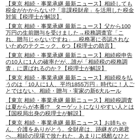
【東京 相続・事業承継 最新ニュース】相続しても
税金がかからない!?「非課税財産」を活用した税金
対策【税理士が解説】
【東京 相続・事業承継 最新ニュース】父から100
万円の生前贈与を受けました→税務調査官「こ
れ、贈与じゃないですね」…税務署に否認されな
いためのテクニック、6つ【税理士の助言】
【東京 相続・事業承継 最新ニュース】相続税申告
の10人に1人の確率だが…誰が「相続税の税務調
査」に選ばれるのか？【税理士が解説】
【東京 相続・事業承継 最新ニュース】相続税を払
うのは「10人に1人、平均1855万円」時代に！人ご
とではない、相続・贈与・実家の新6大ルール
【東京 相続・事業承継 最新ニュース】相続税調査
は夏からが本番!? ターゲットになりやすい人とは
【国税局出身の税理士が解説】
【東京 相続・事業承継 最新ニュース】お姉ちゃ
ん、介護をありがとう。全財産は、跡継ぎの弟君
へ…相続の現場で放たれた、あまりに残酷なひと