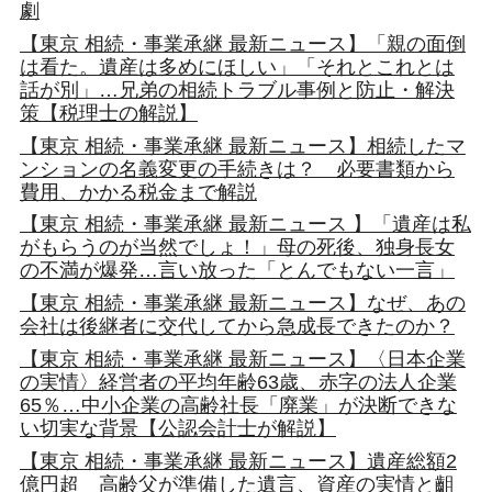
劇
【東京 相続・事業承継 最新ニュース】「親の面倒
は看た。遺産は多めにほしい」「それとこれとは
話が別」…兄弟の相続トラブル事例と防止・解決
策【税理士の解説】
【東京 相続・事業承継 最新ニュース】相続したマ
ンションの名義変更の手続きは？ 必要書類から
費用、かかる税金まで解説
【東京 相続・事業承継 最新ニュース 】「遺産は私
がもらうのが当然でしょ！」母の死後、独身長女
の不満が爆発…言い放った「とんでもない一言」
【東京 相続・事業承継 最新ニュース】なぜ、あの
会社は後継者に交代してから急成長できたのか？
【東京 相続・事業承継 最新ニュース】〈日本企業
の実情〉経営者の平均年齢63歳、赤字の法人企業
65％…中小企業の高齢社長「廃業」が決断できな
い切実な背景【公認会計士が解説】
【東京 相続・事業承継 最新ニュース】遺産総額2
億円超 高齢父が準備した遺言、資産の実情と齟