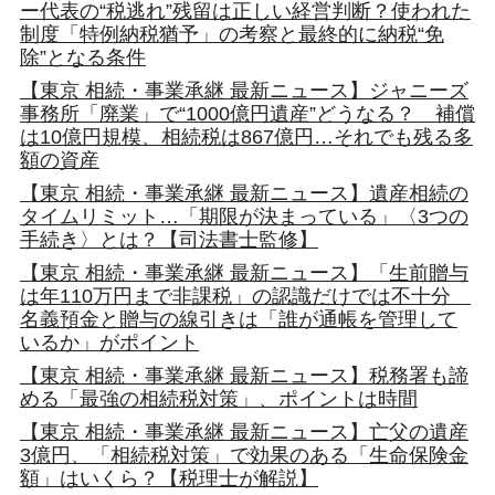
ー代表の“税逃れ”残留は正しい経営判断？使われた
制度「特例納税猶予」の考察と最終的に納税“免
除”となる条件
【東京 相続・事業承継 最新ニュース】ジャニーズ
事務所「廃業」で“1000億円遺産”どうなる？ 補償
は10億円規模、相続税は867億円…それでも残る多
額の資産
【東京 相続・事業承継 最新ニュース】遺産相続の
タイムリミット…「期限が決まっている」〈3つの
手続き〉とは？【司法書士監修】
【東京 相続・事業承継 最新ニュース】「生前贈与
は年110万円まで非課税」の認識だけでは不十分
名義預金と贈与の線引きは「誰が通帳を管理して
いるか」がポイント
【東京 相続・事業承継 最新ニュース】税務署も諦
める「最強の相続税対策」、ポイントは時間
【東京 相続・事業承継 最新ニュース】亡父の遺産
3億円、「相続税対策」で効果のある「生命保険金
額」はいくら？【税理士が解説】