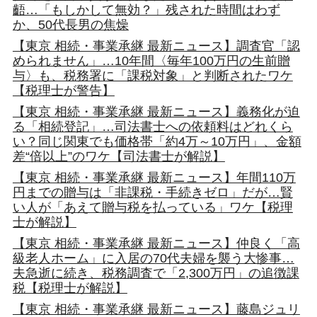
齬…「もしかして無効？」残された時間はわず
か、50代長男の焦燥
【東京 相続・事業承継 最新ニュース】調査官「認
められません」…10年間〈毎年100万円の生前贈
与〉も、税務署に「課税対象」と判断されたワケ
【税理士が警告】
【東京 相続・事業承継 最新ニュース】義務化が迫
る「相続登記」…司法書士への依頼料はどれくら
い？同じ関東でも価格帯「約4万～10万円」、金額
差“倍以上”のワケ【司法書士が解説】
【東京 相続・事業承継 最新ニュース】年間110万
円までの贈与は「非課税・手続きゼロ」だが…賢
い人が「あえて贈与税を払っている」ワケ【税理
士が解説】
【東京 相続・事業承継 最新ニュース】仲良く「高
級老人ホーム」に入居の70代夫婦を襲う大惨事…
夫急逝に続き、税務調査で「2,300万円」の追徴課
税【税理士が解説】
【東京 相続・事業承継 最新ニュース】藤島ジュリ