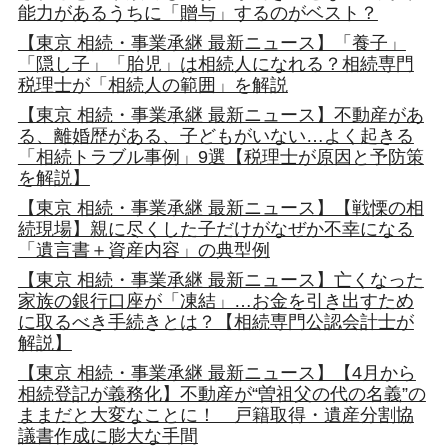
能力があるうちに「贈与」するのがベスト？
【東京 相続・事業承継 最新ニュース】「養子」
「隠し子」「胎児」は相続人になれる？相続専門
税理士が「相続人の範囲」を解説
【東京 相続・事業承継 最新ニュース】不動産があ
る、離婚歴がある、子どもがいない…よく起きる
「相続トラブル事例」9選【税理士が原因と予防策
を解説】
【東京 相続・事業承継 最新ニュース】【戦慄の相
続現場】親に尽くした子だけがなぜか不幸になる
「遺言書＋資産内容」の典型例
【東京 相続・事業承継 最新ニュース】亡くなった
家族の銀行口座が「凍結」…お金を引き出すため
に取るべき手続きとは？【相続専門公認会計士が
解説】
【東京 相続・事業承継 最新ニュース】【4月から
相続登記が義務化】不動産が“曽祖父の代の名義”の
ままだと大変なことに！ 戸籍取得・遺産分割協
議書作成に膨大な手間