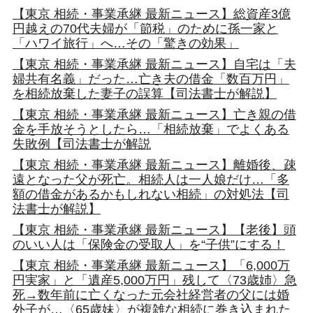
【東京 相続・事業承継 最新ニュース】総資産3億
円越えの70代夫婦が「節税」のために孫一家と
「ハワイ旅行」へ…その「驚きの効果」
【東京 相続・事業承継 最新ニュース】自宅は「夫
婦共有名義」だった…亡き夫の借金「数百万円」
を相続放棄した妻子の誤算【司法書士が解説】
【東京 相続・事業承継 最新ニュース】亡き親の借
金を手放そうとしたら…「相続放棄」でよくある
失敗例【司法書士が解説
【東京 相続・事業承継 最新ニュース】離婚後、疎
遠となった父が死亡。相続人は一人娘だけ…「多
額の借金があるかもしれない相続」の対処法【司
法書士が解説】
【東京 相続・事業承継 最新ニュース】【老後】頭
のいい人は「保険金の受取人」を“子供”にする！
【東京 相続・事業承継 最新ニュース】「6,000万
円実家」と「遺産5,000万円」残して〈73歳姉〉急
死→数年前に亡くなった元会社経営者の父には婚
外子が…〈65歳妹〉が複雑な相続に巻き込まれた