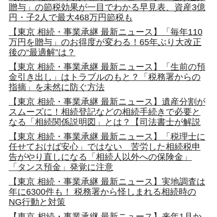
贈与」の節税効果が一目でわかる早見表、資産3億
円・子2人で最大468万円節税も
【東京 相続・事業承継 最新ニュース】「毎年110
万円を贈与」のお得度が変わる！65年ぶり大改正
後の“最適解”は？
【東京 相続・事業承継 最新ニュース】「生前の預
金引き出し」はトラブルのもと？「税務署からの
指摘」を未然に防ぐ方法
【東京 相続・事業承継 最新ニュース】遺産分割が
スムーズに！相続登記などの相続手続きで必要と
なる「相続関係説明図」とは？【司法書士が解説
【東京 相続・事業承継 最新ニュース】「税理士に
任せておけば安心」ではない 苦労した相続税申
告がやり直しになる「相続人以外への保険金」
「タンス預金」発覚に注意
【東京 相続・事業承継 最新ニュース】実地調査は
年に6300件も！ 税務署から怪しまれる相続時の
NG行動と対策
【東京 相続・事業承継 最新ニュース】来年1月か