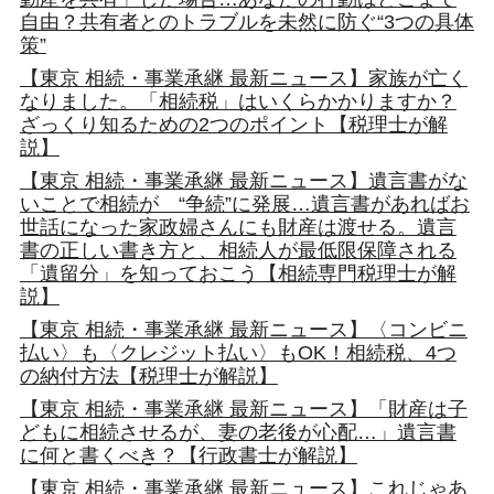
自由？共有者とのトラブルを未然に防ぐ“3つの具体
策”
【東京 相続・事業承継 最新ニュース】家族が亡く
なりました。「相続税」はいくらかかりますか？
ざっくり知るための2つのポイント【税理士が解
説】
【東京 相続・事業承継 最新ニュース】遺言書がな
いことで相続が “争続”に発展…遺言書があればお
世話になった家政婦さんにも財産は渡せる。遺言
書の正しい書き方と、相続人が最低限保障される
「遺留分」を知っておこう【相続専門税理士が解
説】
【東京 相続・事業承継 最新ニュース】〈コンビニ
払い〉も〈クレジット払い〉もOK！相続税、4つ
の納付方法【税理士が解説】
【東京 相続・事業承継 最新ニュース】「財産は子
どもに相続させるが、妻の老後が心配…」遺言書
に何と書くべき？【行政書士が解説】
【東京 相続・事業承継 最新ニュース】これじゃあ