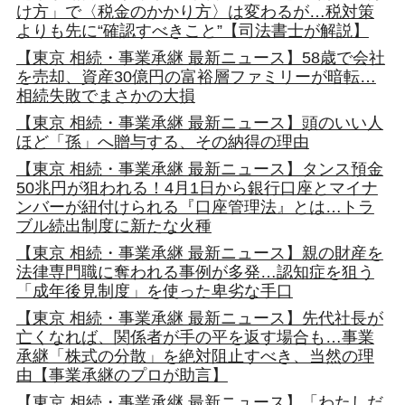
け方」で〈税金のかかり方〉は変わるが…税対策
よりも先に“確認すべきこと”【司法書士が解説】
【東京 相続・事業承継 最新ニュース】58歳で会社
を売却、資産30億円の富裕層ファミリーが暗転…
相続失敗でまさかの大損
【東京 相続・事業承継 最新ニュース】頭のいい人
ほど「孫」へ贈与する、その納得の理由
【東京 相続・事業承継 最新ニュース】タンス預金
50兆円が狙われる！4月1日から銀行口座とマイナ
ンバーが紐付けられる『口座管理法』とは…トラ
ブル続出制度に新たな火種
【東京 相続・事業承継 最新ニュース】親の財産を
法律専門職に奪われる事例が多発…認知症を狙う
「成年後見制度」を使った卑劣な手口
【東京 相続・事業承継 最新ニュース】先代社長が
亡くなれば、関係者が手の平を返す場合も…事業
承継「株式の分散」を絶対阻止すべき、当然の理
由【事業承継のプロが助言】
【東京 相続・事業承継 最新ニュース】「わたしだ