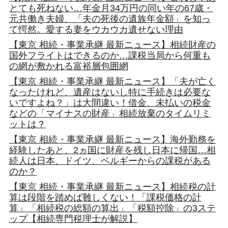
とても死ねない…年金月34万円の同い年の67歳・
元共働き夫婦、「夫の死後の遺族年金額」を知っ
て愕然。愛する妻をウカウカ遺せない理由
【東京 相続・事業承継 最新ニュース】相続財産の
国外フライトはできるのか…課税当局から何重も
の網が敷かれる富裕層包囲網
【東京 相続・事業承継 最新ニュース】「夫が亡く
なったけれど、遺産はないし特に手続きは必要な
いですよね？」は大間違い！借金、未払いの税金
などの「マイナスの財産」相続放棄のタイムリミ
ットは？
【東京 相続・事業承継 最新ニュース】海外勤務を
経験したあと、2ヵ国に財産を残し日本に帰国…相
続人は日本、ドイツ、ベルギーからの課税がある
のか？
【東京 相続・事業承継 最新ニュース】相続税の計
算は段階を踏めば難しくない！「課税価格の計
算」「相続税の総額の算出」「税額控除」の3ステ
ップ【相続専門税理士が解説】