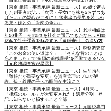
【東京 相続・事業承継 最新ニュース】95歳で逝去
した創業者の父…「次男・長女にも株を5％ずつあ
げたい」の親心がアダに！ 後継者の長男を苦しめ
る弟・妹との「骨肉の争い」
【東京 相続・事業承継 最新ニュース】老老相続は
年50兆円！その5％を社会に還元できたなら…相続
財産で社会課題を解決する「遺贈寄付」の進め方
【東京 相続・事業承継 最新ニュース】税務調査官
「このお金の使い道は？」→「そんな昔のことは
忘れました」で“多額の追徴課税”を回避できるワケ
【元税務調査官が暴露】
【東京 相続・事業承継 最新ニュース】生前贈与
「難解だが重要な変更」を資産管理のプロが解
説、孫・義理の子への贈与が主流に？
【東京 相続・事業承継 最新ニュース】4月末に
「相続のルール」が大変更された！遺産分割・登
記…知らないと損すること全部
【東京 相続・事業承継 最新ニュース】元国税専門