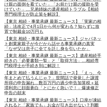
け親の面倒を看ていた」「お前だけ親の援助を受
けていた」…兄弟姉妹の遺産相続トラブル【相続
専門税理士が防止策を解説】
【東京 相続・事業承継 最新ニュース】「実家の相
続」法改正で4月1日から何が変わる？知らずに放
置で制裁金10万円も
【東京 相続・事業承継 最新ニュース】ジャパネッ
ト創業家親子が今だから話せる事業承継の真実
「なぜ父は息子に全てを託し身を引いたか」
【東京 相続・事業承継 最新ニュース】遺産相続手
続きの「必要書類一覧」と「取得方法」…相続専
門税理士が手続き別に解説！
【東京 相続・事業承継 最新ニュース】「えっ、今
年まとめて払うんじゃ？」世間話で発覚した譲渡
所得の申告漏れ…数百万円の過少申告加算税＋延
滞利息に顔面蒼白「とにかく急いで！」爆速修正
申告の顛末
【東京 相続・事業承継 最新ニュース】口座が凍結
されると「家族でも」お金が引き出せない？判断