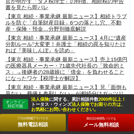
官が明かす「ダメ税理士」の特徴、相続税の申告
書を見たら即バレ
【東京 相続・事業承継 最新ニュース】相続トラブ
ルを防ぐ「自筆財産目録」6つの落とし穴、不動
産・保険・預金…分野別徹底解説
【東京 相続・事業承継 最新ニュース】4月に“遺産
分割ルール”大変更！弁護士「相続の罠を知りたけ
れば『美味しんぼ』を読め」
【東京 相続・事業承継 最新ニュース】売上15億円
の医療器具メーカー・71歳先代社長の「致命的ミ
ス」→後継者の28歳娘に「借金」を負わせること
になったワケ【税理士が解説】
【東京 相続・事業承継 最新ニュース】兄「面倒も
見ない、葬儀も参列しない」が相続分はガッツリ
法人保険
に関する、累計相談件数
2000件以上！
要求！→想定される結果は…。あまりに理不尽
オンライン
トータス・ウィンズ
法人保険でお困りの方は、
な“争族の末路”【弁護士が解説】
対応可能
お気軽にお問い合わせください。
【東京 相続・事業承継 最新ニュース】【元国税×
プロが的確アドバイス
365日24時間いつでも
金融マンが明かす】 話題沸騰！ 生前贈与の事実上
無料電話相談
メール無料相談
増税で 「富裕層の相続」に激震が走る!?