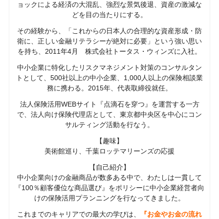
ョックによる経済の大混乱、強烈な景気後退、資産の激減な
どを目の当たりにする。
その経験から、「これからの日本人の合理的な資産形成・防
衛に、正しい金融リテラシーが絶対に必要」という強い思い
を持ち、2011年4月 株式会社トータス・ウィンズに入社。
中小企業に特化したリスクマネジメント対策のコンサルタン
トとして、500社以上の中小企業、1,000人以上の保険相談業
務に携わる。2015年、代表取締役就任。
法人保険活用WEBサイト『点滴石を穿つ』を運営する一方
で、法人向け保険代理店として、東京都中央区を中心にコン
サルティング活動を行なう。
【趣味】
美術館巡り、千葉ロッテマリーンズの応援
【自己紹介】
中小企業向けの金融商品が数多ある中で、わたしは一貫して
『100％顧客優位な商品選び』をポリシーに中小企業経営者向
けの保険活用プランニングを行なってきました。
これまでのキャリアでの最大の学びは、
『お金やお金の流れ