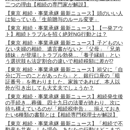
二つの理由【相続の専門家が解説】
【東京 相続・事業承継 最新ニュース】頭のいい人
は知っている「生前贈与のルール変更」
【東京 相続・事業承継 最新ニュース】【一発アウ
ト】相続トラブルを招く絶対NG行動とは？
【東京 相続・事業承継 最新ニュース】子どものい
ない夫婦の相続、遺言書がないと「父母」「兄弟
姉妹」が登場しトラブル勃発…「養子縁組」とい
う選択肢も法定割合の違いで相続税額に差が⁉
【東京 相続・事業承継 最新ニュース】祖父に「自
分に万一のことがあったら」と、銀行口座の「暗
証番号」を教わりました。家族であれば、本人以
外が引き出しても大丈夫でしょうか？
【東京 相続・事業承継 最新ニュース】相続発生後
の手続き…葬儀、四十九日の法要が終わり、次に
待ち構えているのが「相続税申告」、揃えておき
たい6種類の書類とは【相続専門税理士が解説】
【東京 相続・事業承継 最新ニュース】「相続で不
動産を共有」した場合…あなたの行動はどこまで