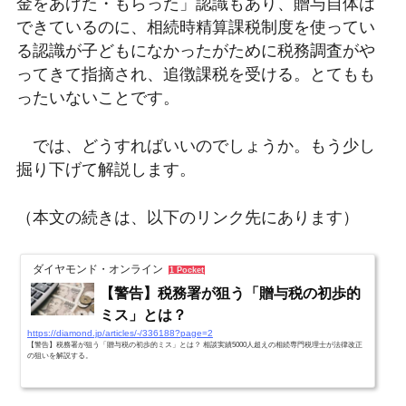
金をあげた・もらった」認識もあり、贈与自体は
できているのに、相続時精算課税制度を使ってい
る認識が子どもになかったがために税務調査がや
ってきて指摘され、追徴課税を受ける。とてもも
ったいないことです。
では、どうすればいいのでしょうか。もう少し
掘り下げて解説します。
（本文の続きは、以下のリンク先にあります）
ダイヤモンド・オンライン
1 Pocket
【警告】税務署が狙う「贈与税の初歩的
ミス」とは？
https://diamond.jp/articles/-/336188?page=2
【警告】税務署が狙う「贈与税の初歩的ミス」とは？ 相談実績5000人超えの相続専門税理士が法律改正
の狙いを解説する。