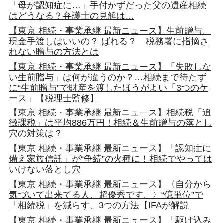
「母が認知症に…」手付かずだった父の遺産相続
はどうなる？弁護士の見解は…
【東京 相続・事業承継 最新ニュース】生前贈与、
現金手渡しはいいの？ ばれる？ 税務署に指摘さ
れない贈与の方法とは
【東京 相続・事業承継 最新ニュース】「失敗しな
い生前贈与」は何が違うのか？…相続まで待たず
に“生前贈与”で財産を渡したほうがよい「3つのケ
ース」【税理士監修】
【東京 相続・事業承継 最新ニュース】相続税「追
徴課税」は平均886万円！相続＆生前贈与の落とし
穴の対策は？
【東京 相続・事業承継 最新ニュース】「認知症に
備え家族信託」が“争続”の火種に！相続でやっては
いけない落とし穴
【東京 相続・事業承継 最新ニュース】〈自分から
気づいて出来てる人、超優秀です。〉“億単位”で
「相続税」を減らす、3つの方法【IFAが解説
【東京 相続・事業承継 最新ニュース】「駆け込み