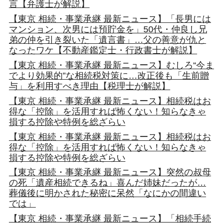
言【弁護士が解説】
【東京 相続・事業承継 最新ニュース】「長男には
マンション、次男には預貯金を」50代・仲良し兄
弟の仲を引き裂いた「遺言書」…父の善意が仇と
なったワケ【不動産鑑定士・行政書士が解説】
【東京 相続・事業承継 最新ニュース】むしろ“今ま
でより効果的”な相続税対策に…改正後も「生前贈
与」を利用すべき理由【税理士が解説】
【東京 相続・事業承継 最新ニュース】相続税はお
得な「控除」を活用すれば怖くない！知らなきゃ
損する控除や特例を総ざらい
【東京 相続・事業承継 最新ニュース】相続税はお
得な「控除」を活用すれば怖くない！知らなきゃ
損する控除や特例を総ざらい
【東京 相続・事業承継 最新ニュース】突然の叔母
の死「遺産相続できるね」喜んだ姉妹だったが…
葬儀後に明かされた秘密に呆然「なにかの間違い
では」
【東京 相続・事業承継 最新ニュース】「相続手続