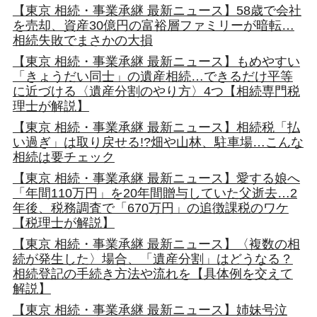
【東京 相続・事業承継 最新ニュース】58歳で会社
を売却、資産30億円の富裕層ファミリーが暗転…
相続失敗でまさかの大損
【東京 相続・事業承継 最新ニュース】もめやすい
「きょうだい同士」の遺産相続…できるだけ平等
に近づける〈遺産分割のやり方〉4つ【相続専門税
理士が解説】
【東京 相続・事業承継 最新ニュース】相続税「払
い過ぎ」は取り戻せる!?畑や山林、駐車場…こんな
相続は要チェック
【東京 相続・事業承継 最新ニュース】愛する娘へ
「年間110万円」を20年間贈与していた父逝去…2
年後、税務調査で「670万円」の追徴課税のワケ
【税理士が解説】
【東京 相続・事業承継 最新ニュース】〈複数の相
続が発生した〉場合、「遺産分割」はどうなる？
相続登記の手続き方法や流れを【具体例を交えて
解説】
【東京 相続・事業承継 最新ニュース】姉妹号泣