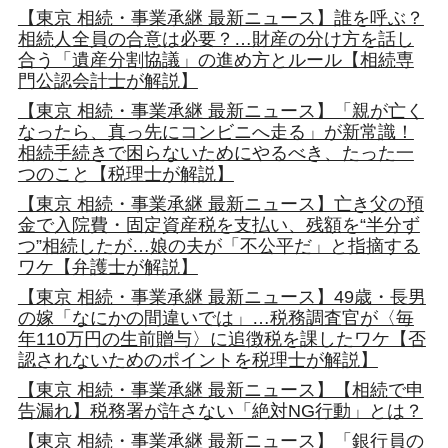
【東京 相続・事業承継 最新ニュース】誰を呼ぶ？
相続人全員の合意は必要？…財産の分け方を話し
合う「遺産分割協議」の進め方とルール【相続専
門公認会計士が解説】
【東京 相続・事業承継 最新ニュース】「親が亡く
なったら、真っ先にコンビニへ走る」が新常識！
相続手続きで困らないためにやるべき、たった一
つのこと【税理士が解説】
【東京 相続・事業承継 最新ニュース】亡き父の預
金で入院費・固定資産税を支払い、残額を“半分ず
つ”相続したが…娘の夫が「不公平だ」と指摘する
ワケ【弁護士が解説】
【東京 相続・事業承継 最新ニュース】49歳・長男
の嫁「なにかの間違いでは」…税務調査官が〈毎
年110万円の生前贈与〉に追徴税を課したワケ【否
認されないためのポイントを税理士が解説】
【東京 相続・事業承継 最新ニュース】【相続で申
告漏れ】税務署が許さない「絶対NG行動」とは？
【東京 相続・事業承継 最新ニュース】「銀行員の