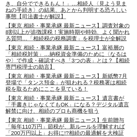
き、自分でできるもん！」…相続人〈見よう見ま
ねの手続き〉の結果、あとから判明する恐ろしい
事態【司法書士が解説】
【東京 相続・事業承継 最新ニュース】調査対象の
8割以上が追徴課税！実施時期や時効、よく聞かれ
る質問…「相続税の税務調査」を税理士が全解説
【東京 相続・事業承継 最新ニュース】富裕層の
「相続税対策」…納税資金準備のために〈なるは
や〉で作成・確認すべき「3つの表」とは？【相続
専門税理士の助言】
【東京 相続・事業承継 最新ニュース】新紙幣7月
登場で「タンス預金」が狙われる？税務署は相続
税を取るためにここを見ている！
【東京 相続・事業承継 最新ニュース】遺言書が
「手書きじゃなくてもOK」になる？デジタル遺言
解禁に向け、相続のプロも商機を狙う
【東京 相続・事業承継 最新ニュース】生前贈与
「毎年110万円」節税が、新ルールを理解すれば
「200万円以上」お得に!?相続の最適解を大検証