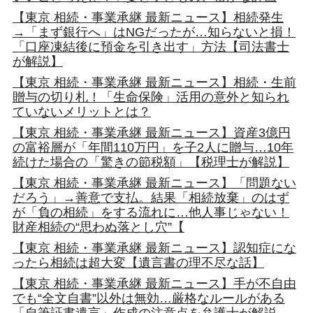
【東京 相続・事業承継 最新ニュース】相続発生
→「まず銀行へ」はNGだったが…知らないと損！
「口座凍結後に預金を引き出す」方法【司法書士
が解説】
【東京 相続・事業承継 最新ニュース】相続・生前
贈与の切り札！「生命保険」活用の意外と知られ
ていないメリットとは？
【東京 相続・事業承継 最新ニュース】資産3億円
の富裕層が「年間110万円」を子2人に贈与…10年
続けた場合の「驚きの節税額」【税理士が解説】
【東京 相続・事業承継 最新ニュース】「問題ない
だろう」→善意で支払。結果「相続放棄」のはず
が「負の相続」をする流れに…他人事じゃない！
財産相続の“思わぬ落とし穴”【
【東京 相続・事業承継 最新ニュース】認知症にな
ったら相続は超大変【遺言書の理不尽な話】
【東京 相続・事業承継 最新ニュース】手が不自由
でも“全文自書”以外は無効…厳格なルールがある
「自筆証書遺言」作成の注意点を弁護士が解説