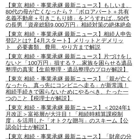
【東京 相続・事業承継 最新ニュース】もしいま、
80代の母が亡くなったら？「ボロアパート＋共有
名義不動産＋引きこもり姉」をどうすれば…50代
の長男「資産総額9,000万円」相続対策の絶体絶命
【東京 相続・事業承継 最新ニュース】相続人申告
登記とは?【4月スタート】メリットとデメリッ
ト 必要書類、費用、やり方まで解説
【東京 相続・事業承継 最新ニュース】片づけをし
ないと「100万円」損する？…家族を困らせる遺品
整理の真実【生前整理・遺品整理のプロが解説】
【東京 相続・事業承継 最新ニュース】「親が亡く
なったら、真っ先にコンビニへ走る」が新常識！
相続手続きで困らないためにやるべき、たった一
つのこと【税理士が解説】
【東京 相続・事業承継 最新ニュース】＜2024年1
月改正＞富裕層が大注目！「相続時精算課税制
度」を活用した「オトクな贈与」のスキーム【公
認会計士が解説】
【東京 相続・事業承継 最新ニュース】「財産の分