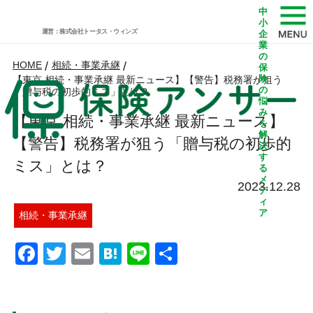
中
小
運営：株式会社トータス・ウィンズ
企
業
の
HOME
/
相続・事業承継
/
保
険
【東京 相続・事業承継 最新ニュース】【警告】税務署が狙う
の
「贈与税の初歩的ミス」とは？
悩
み
【東京 相続・事業承継 最新ニュース】
を
解
【警告】税務署が狙う「贈与税の初歩的
決
す
ミス」とは？
る
メ
2023.12.28
デ
ィ
ア
相続・事業承継
Facebook
Twitter
Email
Hatena
Line
共
有