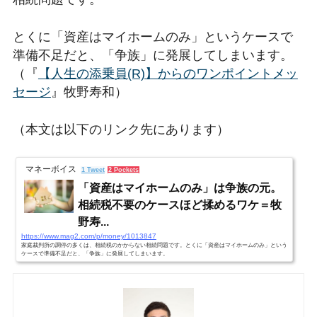
とくに「資産はマイホームのみ」というケースで
準備不足だと、「争族」に発展してしまいます。
（『
【人生の添乗員(R)】からのワンポイントメッ
セージ
』牧野寿和）
（本文は以下のリンク先にあります）
マネーボイス
1 Tweet
2 Pockets
「資産はマイホームのみ」は争族の元。
相続税不要のケースほど揉めるワケ＝牧
野寿...
https://www.mag2.com/p/money/1013847
家庭裁判所の調停の多くは、相続税のかからない相続問題です。とくに「資産はマイホームのみ」という
ケースで準備不足だと、「争族」に発展してしまいます。