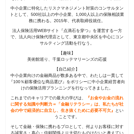
中小企業に特化したリスクマネジメント対策のコンサルタン
トとして、500社以上の中小企業、1,000人以上の保険相談業
務に携わる。2015年、代表取締役就任。
法人保険活用WEBサイト『点滴石を穿つ』を運営する一方
で、法人向け保険代理店として、東京都中央区を中心にコン
サルティング活動を行なう。
【趣味】
美術館巡り、千葉ロッテマリーンズの応援
【自己紹介】
中小企業向けの金融商品が数多ある中で、わたしは一貫して
『100％顧客優位な商品選び』をポリシーに中小企業経営者向
けの保険活用プランニングを行なってきました。
これまでのキャリアでの最大の学びは、
『お金やお金の流れ
に関する知識や判断力＝「金融リテラシー」は、私たちが社
会の中で経済的に自立し、生き抜くために必要不可欠』
とい
うことです。
そして金融・保険に携わるプロとして、何よりお客様に対す
る誠実さ・真心・信頼関係より大切なものはないと考えてい