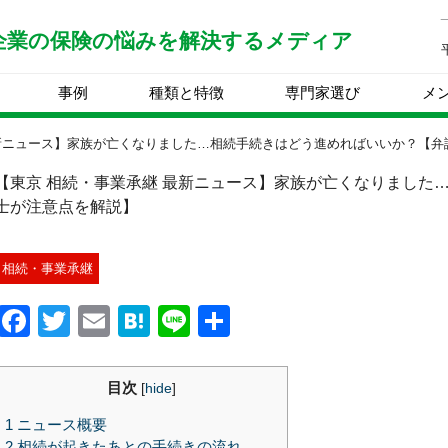
企業の保険の
悩みを解決する
メディア
事例
種類と特徴
専門家選び
メ
最新ニュース】家族が亡くなりました…相続手続きはどう進めればいいか？【弁
【東京 相続・事業承継 最新ニュース】家族が亡くなりました
士が注意点を解説】
相続・事業承継
Facebook
Twitter
Email
Hatena
Line
共
有
目次
[
hide
]
1
ニュース概要
2
相続が起きたあとの手続きの流れ