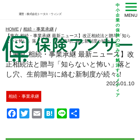
中
小
運営：株式会社トータス・ウィンズ
企
業
の
HOME
/
相続・事業承継
/
保
険
【東京 相続・事業承継 最新ニュース】改正相続法と贈与「知ら
の
ないと怖い」落とし穴、生前贈与に絡む新制度が続々！
悩
み
【東京 相続・事業承継 最新ニュース】改
を
解
正相続法と贈与「知らないと怖い」落と
決
す
し穴、生前贈与に絡む新制度が続々！
る
メ
2022.01.10
デ
ィ
ア
相続・事業承継
Facebook
Twitter
Email
Hatena
Line
共
有