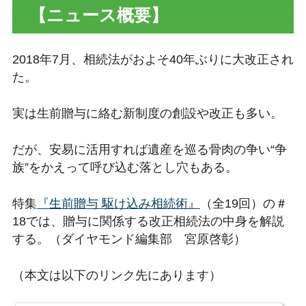
【ニュース概要】
2018年7月、相続法がおよそ40年ぶりに大改正され
た。
実は生前贈与に絡む新制度の創設や改正も多い。
だが、安易に活用すれば遺産を巡る骨肉の争い“争
族”をかえって呼び込む落とし穴もある。
特集
『生前贈与 駆け込み相続術』
（全19回）の＃
18では、贈与に関係する改正相続法の中身を解説
する。（ダイヤモンド編集部 宮原啓彰）
（本文は以下のリンク先にあります）