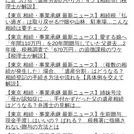
に近づける〈遺産分割のやり方〉4つ【相続専門税
理士が解説】
【東京 相続・事業承継 最新ニュース】相続税「払
い過ぎ」は取り戻せる!?畑や山林、駐車場…こんな
相続は要チェック
【東京 相続・事業承継 最新ニュース】愛する娘へ
「年間110万円」を20年間贈与していた父逝去…2
年後、税務調査で「670万円」の追徴課税のワケ
【税理士が解説】
【東京 相続・事業承継 最新ニュース】〈複数の相
続が発生した〉場合、「遺産分割」はどうなる？
相続登記の手続き方法や流れを【具体例を交えて
解説】
【東京 相続・事業承継 最新ニュース】姉妹号泣
「母が認知症に…」手付かずだった父の遺産相続
はどうなる？弁護士の見解は…
【東京 相続・事業承継 最新ニュース】生前贈与、
現金手渡しはいいの？ ばれる？ 税務署に指摘さ
れない贈与の方法とは