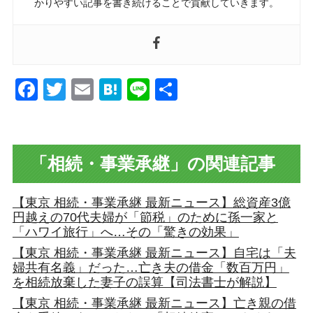
かりやすい記事を書き続けることで貢献していきます。
Facebook
Twitter
Email
Hatena
Line
共
有
「相続・事業承継」の関連記事
【東京 相続・事業承継 最新ニュース】総資産3億
円越えの70代夫婦が「節税」のために孫一家と
「ハワイ旅行」へ…その「驚きの効果」
【東京 相続・事業承継 最新ニュース】自宅は「夫
婦共有名義」だった…亡き夫の借金「数百万円」
を相続放棄した妻子の誤算【司法書士が解説】
【東京 相続・事業承継 最新ニュース】亡き親の借