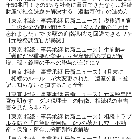
年50兆円！その5％を社会に還元できたなら…相続
財産で社会課題を解決する「遺贈寄付」の進め方
【東京 相続・事業承継 最新ニュース】税務調査官
「このお金の使い道は？」→「そんな昔のことは
忘れました」で“多額の追徴課税”を回避できるワケ
【元税務調査官が暴露】
【東京 相続・事業承継 最新ニュース】生前贈与
「難解だが重要な変更」を資産管理のプロが解
説、孫・義理の子への贈与が主流に？
【東京 相続・事業承継 最新ニュース】4月末に
「相続のルール」が大変更された！遺産分割・登
記…知らないと損すること全部
【東京 相続・事業承継 最新ニュース】元国税専門
官が明かす「ダメ税理士」の特徴、相続税の申告
書を見たら即バレ
【東京 相続・事業承継 最新ニュース】相続トラブ
ルを防ぐ「自筆財産目録」6つの落とし穴、不動
産・保険・預金…分野別徹底解説
【東京 相続・事業承継 最新ニュース】4月に“遺産