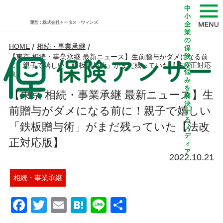
中
小
運営：株式会社トータス・ウィンズ
企
業
の
HOME
/
相続・事業承継
/
保
険
【東京 相続・事業承継 最新ニュース】生前贈与がダメになる前
の
に！親子で嬉しい「鉄板贈与術」がまだ残っていた【法改正対応
悩
版】
み
を
【東京 相続・事業承継 最新ニュース】生
解
決
前贈与がダメになる前に！親子で嬉しい
す
る
「鉄板贈与術」がまだ残っていた【法改
メ
デ
正対応版】
ィ
ア
2022.10.21
相続・事業承継
Facebook
Twitter
Email
Hatena
Line
共
有