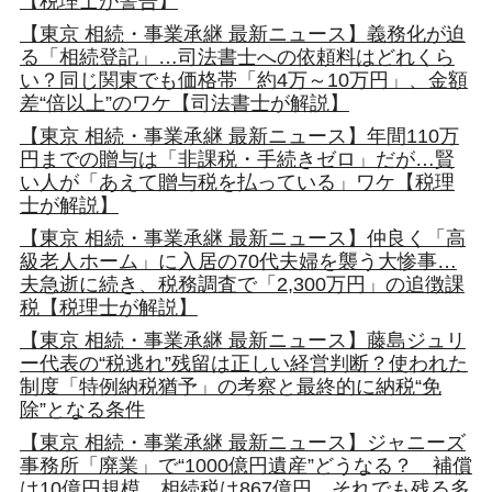
【税理士が警告】
【東京 相続・事業承継 最新ニュース】義務化が迫
る「相続登記」…司法書士への依頼料はどれくら
い？同じ関東でも価格帯「約4万～10万円」、金額
差“倍以上”のワケ【司法書士が解説】
【東京 相続・事業承継 最新ニュース】年間110万
円までの贈与は「非課税・手続きゼロ」だが…賢
い人が「あえて贈与税を払っている」ワケ【税理
士が解説】
【東京 相続・事業承継 最新ニュース】仲良く「高
級老人ホーム」に入居の70代夫婦を襲う大惨事…
夫急逝に続き、税務調査で「2,300万円」の追徴課
税【税理士が解説】
【東京 相続・事業承継 最新ニュース】藤島ジュリ
ー代表の“税逃れ”残留は正しい経営判断？使われた
制度「特例納税猶予」の考察と最終的に納税“免
除”となる条件
【東京 相続・事業承継 最新ニュース】ジャニーズ
事務所「廃業」で“1000億円遺産”どうなる？ 補償
は10億円規模、相続税は867億円…それでも残る多