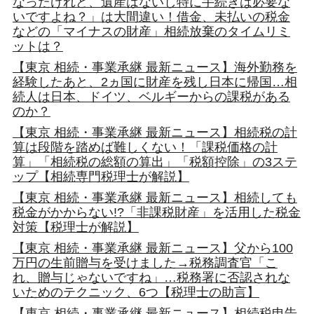
なったけれど、遺産はないし特に手続きは必要な
いですよね？」は大間違い！借金、未払いの税金
などの「マイナスの財産」相続放棄のタイムリミ
ットは？
【東京 相続・事業承継 最新ニュース】海外勤務を
経験したあと、2ヵ国に財産を残し日本に帰国…相
続人は日本、ドイツ、ベルギーからの課税がある
のか？
【東京 相続・事業承継 最新ニュース】相続税の計
算は段階を踏めば難しくない！「課税価格の計
算」「相続税の総額の算出」「税額控除」の3ステ
ップ【相続専門税理士が解説】
【東京 相続・事業承継 最新ニュース】相続しても
税金がかからない!?「非課税財産」を活用した税金
対策【税理士が解説】
【東京 相続・事業承継 最新ニュース】父から100
万円の生前贈与を受けました→税務調査官「こ
れ、贈与じゃないですね」…税務署に否認されな
いためのテクニック、6つ【税理士の助言】
【東京 相続・事業承継 最新ニュース】相続税申告