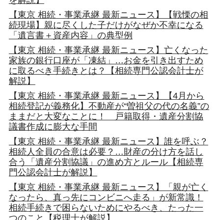
を解説】
【東京 相続・事業承継 最新ニュース】【戦慄の相
続現場】親に尽くした子だけがなぜか不幸になる
「遺言書＋資産内容」の典型例
【東京 相続・事業承継 最新ニュース】亡くなった
家族の銀行口座が「凍結」…お金を引き出すため
に取るべき手続きとは？【相続専門公認会計士が
解説】
【東京 相続・事業承継 最新ニュース】【4月から
相続登記が義務化】不動産が“曽祖父の代の名義”の
ままだと大変なことに！ 戸籍取得・遺産分割協
議書作成に膨大な手間
【東京 相続・事業承継 最新ニュース】誰を呼ぶ？
相続人全員の合意は必要？…財産の分け方を話し
合う「遺産分割協議」の進め方とルール【相続専
門公認会計士が解説】
【東京 相続・事業承継 最新ニュース】「親が亡く
なったら、真っ先にコンビニへ走る」が新常識！
相続手続きで困らないためにやるべき、たった一
つのこと【税理士が解説】