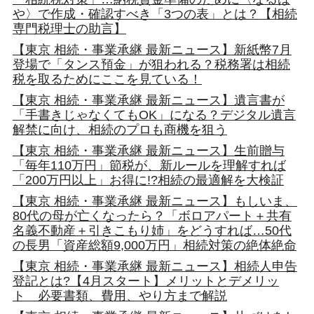
や〉で作成・確認すべき「3つの表」とは？【相続
専門税理士の助言】
【東京 相続・事業承継 最新ニュース】新紙幣7月
登場で「タンス預金」が狙われる？税務署は相続
税を取るためにここを見ている！
【東京 相続・事業承継 最新ニュース】遺言書が
「手書きじゃなくてもOK」になる？デジタル遺言
解禁に向け、相続のプロも商機を狙う
【東京 相続・事業承継 最新ニュース】生前贈与
「毎年110万円」節税が、新ルールを理解すれば
「200万円以上」お得に!?相続の最適解を大検証
【東京 相続・事業承継 最新ニュース】もしいま、
80代の母が亡くなったら？「ボロアパート＋共有
名義不動産＋引きこもり姉」をどうすれば…50代
の長男「資産総額9,000万円」相続対策の絶体絶命
【東京 相続・事業承継 最新ニュース】相続人申告
登記とは?【4月スタート】メリットとデメリッ
ト 必要書類、費用、やり方まで解説