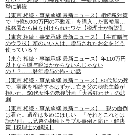
ない？「相続」の種類や順位、手続きの基本を一
挙に解説
【東京 相続・事業承継 最新ニュース】相続税対策
で「5億5,000万円の不動産」を購入した富裕層…
税務署から目を付けられたワケ【税理士が解説】
【東京 相続・事業承継 最新ニュース】【生前贈与
のウラ技】頭のいい人は、贈与されたお金をどう
使っている？
【東京 相続・事業承継 最新ニュース】年110万円
以下なら贈与税はかからないんじゃない
の！？……暦年贈与の怖～い話
【東京 相続・事業承継 最新ニュース】80代母の死
で、実家を相続するはずが…亡き父の秘密主義が
招いた、50代女性の老後計画「大番狂わせ」の悲
劇
【東京 相続・事業承継 最新ニュース】「親の面倒
は看た。遺産は多めにほしい」「それとこれとは
話が別」…兄弟の相続トラブル事例と防止・解決
策【税理士の解説】