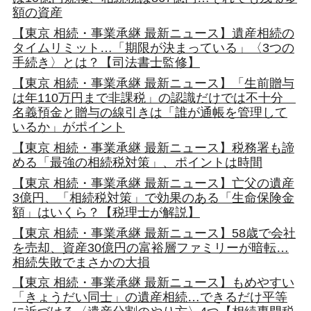
額の資産
【東京 相続・事業承継 最新ニュース】遺産相続の
タイムリミット…「期限が決まっている」〈3つの
手続き〉とは？【司法書士監修】
【東京 相続・事業承継 最新ニュース】「生前贈与
は年110万円まで非課税」の認識だけでは不十分
名義預金と贈与の線引きは「誰が通帳を管理して
いるか」がポイント
【東京 相続・事業承継 最新ニュース】税務署も諦
める「最強の相続税対策」、ポイントは時間
【東京 相続・事業承継 最新ニュース】亡父の遺産
3億円、「相続税対策」で効果のある「生命保険金
額」はいくら？【税理士が解説】
【東京 相続・事業承継 最新ニュース】58歳で会社
を売却、資産30億円の富裕層ファミリーが暗転…
相続失敗でまさかの大損
【東京 相続・事業承継 最新ニュース】もめやすい
「きょうだい同士」の遺産相続…できるだけ平等