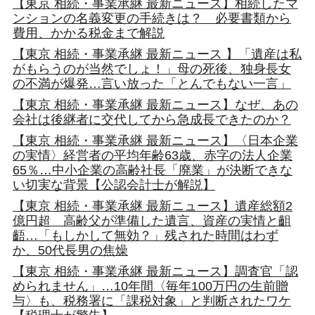
【東京 相続・事業承継 最新ニュース】相続したマ
ンションの名義変更の手続きは？ 必要書類から
費用、かかる税金まで解説
【東京 相続・事業承継 最新ニュース 】「遺産は私
がもらうのが当然でしょ！」母の死後、独身長女
の不満が爆発…言い放った「とんでもない一言」
【東京 相続・事業承継 最新ニュース】なぜ、あの
会社は後継者に交代してから急成長できたのか？
【東京 相続・事業承継 最新ニュース】〈日本企業
の実情〉経営者の平均年齢63歳、赤字の法人企業
65％…中小企業の高齢社長「廃業」が決断できな
い切実な背景【公認会計士が解説】
【東京 相続・事業承継 最新ニュース】遺産総額2
億円超 高齢父が準備した遺言、資産の実情と齟
齬…「もしかして無効？」残された時間はわず
か、50代長男の焦燥
【東京 相続・事業承継 最新ニュース】調査官「認
められません」…10年間〈毎年100万円の生前贈
与〉も、税務署に「課税対象」と判断されたワケ