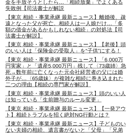
金を手放そうとしたら…「相続放棄」でよくある
失敗例【司法書士が解説
【東京 相続・事業承継 最新ニュース】離婚後、疎
遠となった父が死亡。相続人は一人娘だけ…「多
額の借金があるかもしれない相続」の対処法【司
法書士が解説】
【東京 相続・事業承継 最新ニュース】【老後】頭
のいい人は「保険金の受取人」を“子供”にする！
【東京 相続・事業承継 最新ニュース】「6,000万
円実家」と「遺産5,000万円」残して〈73歳姉〉急
死→数年前に亡くなった元会社経営者の父には婚
外子が…〈65歳妹〉が複雑な相続に巻き込まれた
二つの理由【相続の専門家が解説】
【東京 相続・事業承継 最新ニュース】頭のいい人
は知っている「生前贈与のルール変更」
【東京 相続・事業承継 最新ニュース】【一発アウ
ト】相続トラブルを招く絶対NG行動とは？
【東京 相続・事業承継 最新ニュース】子どものい
ない夫婦の相続、遺言書がないと「父母」「兄弟