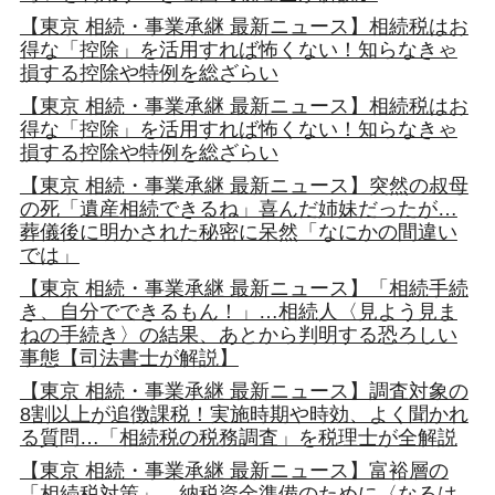
【東京 相続・事業承継 最新ニュース】相続税はお
得な「控除」を活用すれば怖くない！知らなきゃ
損する控除や特例を総ざらい
【東京 相続・事業承継 最新ニュース】相続税はお
得な「控除」を活用すれば怖くない！知らなきゃ
損する控除や特例を総ざらい
【東京 相続・事業承継 最新ニュース】突然の叔母
の死「遺産相続できるね」喜んだ姉妹だったが…
葬儀後に明かされた秘密に呆然「なにかの間違い
では」
【東京 相続・事業承継 最新ニュース】「相続手続
き、自分でできるもん！」…相続人〈見よう見ま
ねの手続き〉の結果、あとから判明する恐ろしい
事態【司法書士が解説】
【東京 相続・事業承継 最新ニュース】調査対象の
8割以上が追徴課税！実施時期や時効、よく聞かれ
る質問…「相続税の税務調査」を税理士が全解説
【東京 相続・事業承継 最新ニュース】富裕層の
「相続税対策」…納税資金準備のために〈なるは