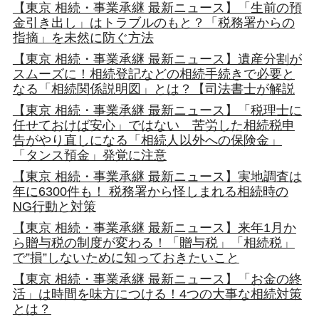
【東京 相続・事業承継 最新ニュース】「生前の預
金引き出し」はトラブルのもと？「税務署からの
指摘」を未然に防ぐ方法
【東京 相続・事業承継 最新ニュース】遺産分割が
スムーズに！相続登記などの相続手続きで必要と
なる「相続関係説明図」とは？【司法書士が解説
【東京 相続・事業承継 最新ニュース】「税理士に
任せておけば安心」ではない 苦労した相続税申
告がやり直しになる「相続人以外への保険金」
「タンス預金」発覚に注意
【東京 相続・事業承継 最新ニュース】実地調査は
年に6300件も！ 税務署から怪しまれる相続時の
NG行動と対策
【東京 相続・事業承継 最新ニュース】来年1月か
ら贈与税の制度が変わる！「贈与税」「相続税」
で”損”しないために知っておきたいこと
【東京 相続・事業承継 最新ニュース】「お金の終
活」は時間を味方につける！4つの大事な相続対策
とは？