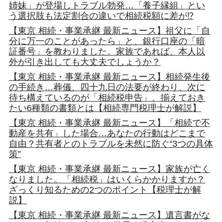
姉妹」が登場しトラブル勃発…「養子縁組」とい
う選択肢も法定割合の違いで相続税額に差が⁉
【東京 相続・事業承継 最新ニュース】祖父に「自
分に万一のことがあったら」と、銀行口座の「暗
証番号」を教わりました。家族であれば、本人以
外が引き出しても大丈夫でしょうか？
【東京 相続・事業承継 最新ニュース】相続発生後
の手続き…葬儀、四十九日の法要が終わり、次に
待ち構えているのが「相続税申告」、揃えておき
たい6種類の書類とは【相続専門税理士が解説】
【東京 相続・事業承継 最新ニュース】「相続で不
動産を共有」した場合…あなたの行動はどこまで
自由？共有者とのトラブルを未然に防ぐ“3つの具体
策”
【東京 相続・事業承継 最新ニュース】家族が亡く
なりました。「相続税」はいくらかかりますか？
ざっくり知るための2つのポイント【税理士が解
説】
【東京 相続・事業承継 最新ニュース】遺言書がな