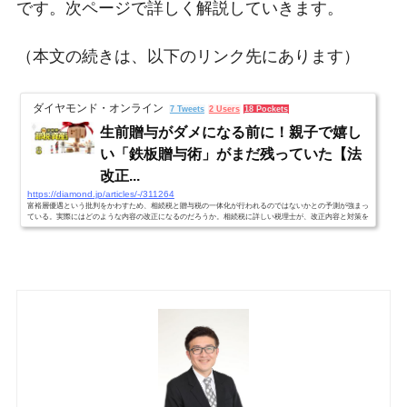
です。次ページで詳しく解説していきます。
（本文の続きは、以下のリンク先にあります）
ダイヤモンド・オンライン
7 Tweets
2 Users
18 Pockets
生前贈与がダメになる前に！親子で嬉し
い「鉄板贈与術」がまだ残っていた【法
改正...
https://diamond.jp/articles/-/311264
富裕層優遇という批判をかわすため、相続税と贈与税の一体化が行われるのではないかとの予測が強まっ
ている。実際にはどのような内容の改正になるのだろうか。相続税に詳しい税理士が、改正内容と対策を
予想する。