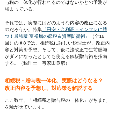
与税の一体化が行われるのではないかとの予測が
強まっている。
それでは、実際にはどのような内容の改正になる
のだろうか。特集
『円安・金利高・インフレに勝
つ！最強版 富裕層の節税＆資産防衛術』
（全16
回）の＃8では、相続税に詳しい税理士が、改正内
容と対策を予想。そして、仮に法改正で生前贈与
がダメになったとしても使える鉄板贈与術を指南
する。（税理士 弓家田良彦）
相続税・贈与税一体化、実際はどうなる？
改正内容を予想し、対応策を解説する
ここ数年、「相続税と贈与税の一体化」がちまた
を騒がせています。