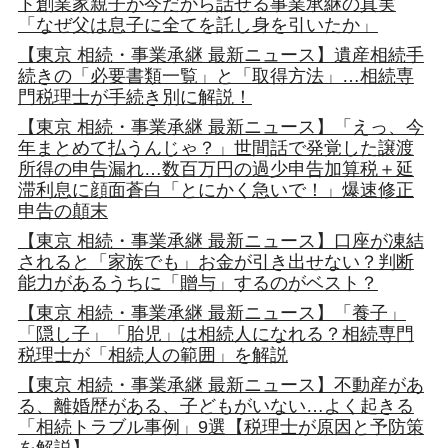
ト創業家親子が今だから話せる事業承継の真実
「なぜ父は息子に全てを託し身を引いたか」
【東京 相続・事業承継 最新ニュース】遺産相続手
続きの「必要書類一覧」と「取得方法」…相続専
門税理士が手続き別に解説！
【東京 相続・事業承継 最新ニュース】「えっ、今
年まとめて払うんじゃ？」世間話で発覚した譲渡
所得の申告漏れ…数百万円の過少申告加算税＋延
滞利息に顔面蒼白「とにかく急いで！」爆速修正
申告の顛末
【東京 相続・事業承継 最新ニュース】口座が凍結
されると「家族でも」お金が引き出せない？判断
能力があるうちに「贈与」するのがベスト？
【東京 相続・事業承継 最新ニュース】「養子」
「隠し子」「胎児」は相続人になれる？相続専門
税理士が「相続人の範囲」を解説
【東京 相続・事業承継 最新ニュース】不動産があ
る、離婚歴がある、子どもがいない…よく起きる
「相続トラブル事例」9選【税理士が原因と予防策