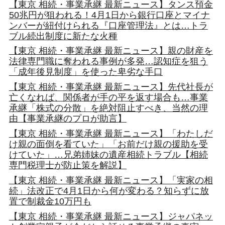
【東京 相続・事業承継 最新ニュース】タンス預金
50兆円が狙われる！4月1日から銀行口座とマイナ
ンバーが紐付けられる『口座管理法』とは…トラ
ブル続出制度に新たな火種
【東京 相続・事業承継 最新ニュース】親の財産を
法律専門職に奪われる事例が多発…認知症を狙う
「成年後見制度」を使った卑劣な手口
【東京 相続・事業承継 最新ニュース】先代社長が
亡くなれば、関係者が手の平を返す場合も…事業
承継「株式の分散」を絶対阻止すべき、当然の理
由【事業承継のプロが助言】
【東京 相続・事業承継 最新ニュース】「わたしだ
け親の面倒を看ていた」「お前だけ親の援助を受
けていた」…兄弟姉妹の遺産相続トラブル【相続
専門税理士が防止策を解説】
【東京 相続・事業承継 最新ニュース】「実家の相
続」法改正で4月1日から何が変わる？知らずに放
置で制裁金10万円も
【東京 相続・事業承継 最新ニュース】ジャパネッ