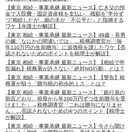
【東京 相続・事業承継 最新ニュース】亡き父の預
金で入院費・固定資産税を支払い、残額を“半分ず
つ”相続したが…娘の夫が「不公平だ」と指摘する
ワケ【弁護士が解説】
【東京 相続・事業承継 最新ニュース】49歳・長男
の嫁「なにかの間違いでは」…税務調査官が〈毎
年110万円の生前贈与〉に追徴税を課したワケ【否
認されないためのポイントを税理士が解説】
【東京 相続・事業承継 最新ニュース】【相続で申
告漏れ】税務署が許さない「絶対NG行動」とは？
【東京 相続・事業承継 最新ニュース】【警告】税
務署が狙う「贈与税の初歩的ミス」とは？
【東京 相続・事業承継 最新ニュース】「銀行員の
助言どおり、祖母から年100万円ずつ生前贈与を受
けました」→税務調査官「これは贈与になりませ
ん」…否認されないための4つのポイント【税理士
が解説】
【東京 相続・事業承継 最新ニュース】今さら聞け