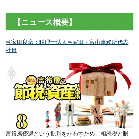
【ニュース概要】
弓家田良彦
：税理士法人弓家田・富山事務所代表
社員
富裕層優遇という批判をかわすため、相続税と贈