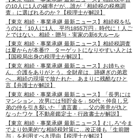
の10人に1人の確率だが…誰が「相続税の税務調
査」に選ばれるのか？【税理士が解説】
【東京 相続・事業承継 最新ニュース】相続税を払
うのは「10人に1人、平均1855万円」時代に！人ご
とではない、相続・贈与・実家の新6大ルール
【東京 相続・事業承継 最新ニュース】相続税調査
は夏からが本番!? ターゲットになりやすい人とは
【国税局出身の税理士が解説】
【東京 相続・事業承継 最新ニュース】お姉ちゃ
ん、介護をありがとう。全財産は、跡継ぎの弟君
へ…相続の現場で放たれた、あまりに残酷なひと
言【弁護士が解説】
【東京 相続・事業承継 最新ニュース】「長男には
マンション、次男には預貯金を」50代・仲良し兄
弟の仲を引き裂いた「遺言書」…父の善意が仇と
なったワケ【不動産鑑定士・行政書士が解説】
【東京 相続・事業承継 最新ニュース】むしろ“今ま
でより効果的”な相続税対策に…改正後も「生前贈
与」を利用すべき理由【税理士が解説】