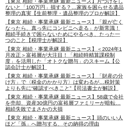
【東京 相続・事業承継 最新ニュース】片づけをし
ないと「100万円」損する？…家族を困らせる遺品
整理の真実【生前整理・遺品整理のプロが解説】
【東京 相続・事業承継 最新ニュース】「親が亡く
なったら、真っ先にコンビニへ走る」が新常識！
相続手続きで困らないためにやるべき、たった一
つのこと【税理士が解説】
【東京 相続・事業承継 最新ニュース】＜2024年1
月改正＞富裕層が大注目！「相続時精算課税制
度」を活用した「オトクな贈与」のスキーム【公
認会計士が解説】
【東京 相続・事業承継 最新ニュース】「財産の分
け方」で〈税金のかかり方〉は変わるが…税対策
よりも先に“確認すべきこと”【司法書士が解説】
【東京 相続・事業承継 最新ニュース】58歳で会社
を売却、資産30億円の富裕層ファミリーが暗転…
相続失敗でまさかの大損
【東京 相続・事業承継 最新ニュース】頭のいい人
ほど「孫」へ贈与する、その納得の理由