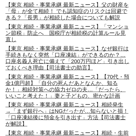
【東京 相続・事業承継 最新ニュース】父の財産を
「母」が全て相続！ でも認知症のリスクは回避で
きる？「長男」が相続した場合についても解説
【東京 相続・事業承継 最新ニュース】「マンショ
ン節税」防止へ 国税庁が相続税の計算ルール見
直し
【東京 相続・事業承継 最新ニュース】なぜ銀行は
手続きもなく突然「口座凍結」ができるのか？…
口座名義人死亡に備えて「200万円ほど」引き出し
ておくべき理由【司法書士の助言】
【東京 相続・事業承継 最新ニュース】【70代・預
金1億円超】「自分の死んだあとなんか、知る
か！」相続対策への協力ゼロの夫…「だったら、
いいこと考えた！」妻と子どもの、密かな計画
【東京 相続・事業承継 最新ニュース】相続発生
→「まず銀行へ」はNGだったが…知らないと損！
「口座凍結後に預金を引き出す」方法【司法書士
が解説】
【東京 相続・事業承継 最新ニュース】相続・生前