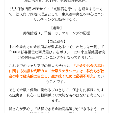
務に携わる。2015年、代表取締役就任。
法人保険活用WEBサイト『点滴石を穿つ』を運営する一方
で、法人向け保険代理店として、東京都中央区を中心にコン
サルティング活動を行なう。
【趣味】
美術館巡り、千葉ロッテマリーンズの応援
【自己紹介】
中小企業向けの金融商品が数多ある中で、わたしは一貫して
『100％顧客優位な商品選び』をポリシーに中小企業経営者向
けの保険活用プランニングを行なってきました。
これまでのキャリアでの最大の学びは、
『お金やお金の流れ
に関する知識や判断力＝「金融リテラシー」は、私たちが社
会の中で経済的に自立し、生き抜くために必要不可欠』
とい
うことです。
そして金融・保険に携わるプロとして、何よりお客様に対す
る誠実さ・真心・信頼関係より大切なものはないと考えてい
ます。
皆さんが安心して納得できる金融商品選びができるよう、わ