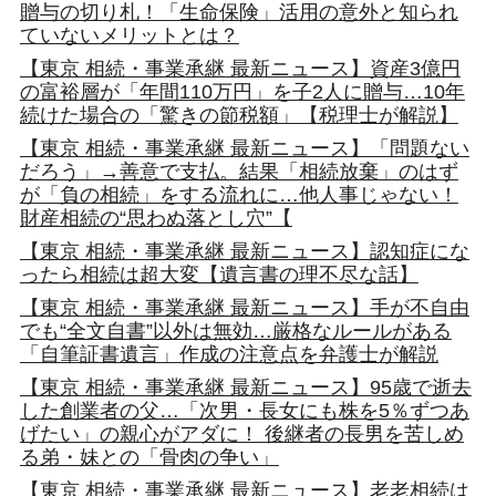
贈与の切り札！「生命保険」活用の意外と知られ
ていないメリットとは？
【東京 相続・事業承継 最新ニュース】資産3億円
の富裕層が「年間110万円」を子2人に贈与…10年
続けた場合の「驚きの節税額」【税理士が解説】
【東京 相続・事業承継 最新ニュース】「問題ない
だろう」→善意で支払。結果「相続放棄」のはず
が「負の相続」をする流れに…他人事じゃない！
財産相続の“思わぬ落とし穴”【
【東京 相続・事業承継 最新ニュース】認知症にな
ったら相続は超大変【遺言書の理不尽な話】
【東京 相続・事業承継 最新ニュース】手が不自由
でも“全文自書”以外は無効…厳格なルールがある
「自筆証書遺言」作成の注意点を弁護士が解説
【東京 相続・事業承継 最新ニュース】95歳で逝去
した創業者の父…「次男・長女にも株を5％ずつあ
げたい」の親心がアダに！ 後継者の長男を苦しめ
る弟・妹との「骨肉の争い」
【東京 相続・事業承継 最新ニュース】老老相続は