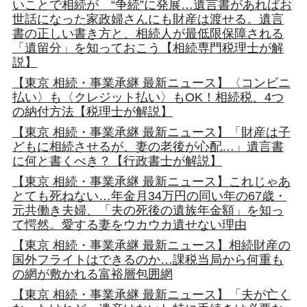
いことで相続が “争続”に発展…遺言書があればお
世話になった家政婦さんにも財産は渡せる。遺言
書の正しい書き方と、相続人が最低限保障される
「遺留分」を知っておこう【相続専門税理士が解
説】
【東京 相続・事業承継 最新ニュース】〈コンビニ
払い〉も〈クレジット払い〉もOK！相続税、4つ
の納付方法【税理士が解説】
【東京 相続・事業承継 最新ニュース】「財産は子
どもに相続させるが、妻の老後が心配…」遺言書
に何と書くべき？【行政書士が解説】
【東京 相続・事業承継 最新ニュース】これじゃあ
とても死ねない…年金月34万円の同い年の67歳・
元共働き夫婦、「夫の死後の遺族年金額」を知っ
て愕然。愛する妻をウカウカ遺せない理由
【東京 相続・事業承継 最新ニュース】相続財産の
国外フライトはできるのか…課税当局から何重も
の網が敷かれる富裕層包囲網
【東京 相続・事業承継 最新ニュース】「夫が亡く