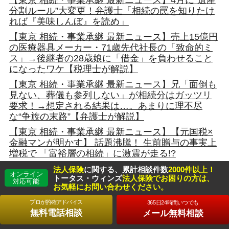
分割ルール”大変更！弁護士「相続の罠を知りたけ
れば『美味しんぼ』を読め」
【東京 相続・事業承継 最新ニュース】売上15億円
の医療器具メーカー・71歳先代社長の「致命的ミ
ス」→後継者の28歳娘に「借金」を負わせること
になったワケ【税理士が解説】
【東京 相続・事業承継 最新ニュース】兄「面倒も
見ない、葬儀も参列しない」が相続分はガッツリ
要求！→想定される結果は…。あまりに理不尽
な“争族の末路”【弁護士が解説】
【東京 相続・事業承継 最新ニュース】【元国税×
金融マンが明かす】 話題沸騰！ 生前贈与の事実上
増税で 「富裕層の相続」に激震が走る!?
【東京 相続・事業承継 最新ニュース】相続対策を
法人保険
に関する、累計相談件数
2000件以上！
オンライン
後回しにする人ほど損をする納得事情
トータス・ウィンズ
法人保険でお困りの方は、
対応可能
お気軽にお問い合わせください。
【東京 相続・事業承継 最新ニュース】成年後見は
プロが的確アドバイス
365日24時間いつでも
高齢者の財産を守っているのか大疑問
無料電話相談
メール無料相談
【東京 相続・事業承継 最新ニュース】相続税に課