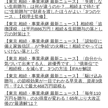
【東京 相続・事業承継 最新ニュース】「失敗しな
い生前贈与」は何が違うのか？…相続まで待たず
に“生前贈与”で財産を渡したほうがよい「3つのケ
ース」【税理士監修】
【東京 相続・事業承継 最新ニュース】相続税「追
徴課税」は平均886万円！相続＆生前贈与の落とし
穴の対策は？
【東京 相続・事業承継 最新ニュース】「認知症に
備え家族信託」が“争続”の火種に！相続でやっては
いけない落とし穴
【東京 相続・事業承継 最新ニュース】〈自分から
気づいて出来てる人、超優秀です。〉“億単位”で
「相続税」を減らす、3つの方法【IFAが解説
【東京 相続・事業承継 最新ニュース】「駆け込み
贈与」の節税効果が一目でわかる早見表、資産3億
円・子2人で最大468万円節税も
【東京 相続・事業承継 最新ニュース】「毎年110
万円を贈与」のお得度が変わる！65年ぶり大改正
後の“最適解”は？