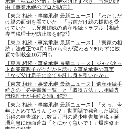
承継「株式の分散」を絶対阻止すべき、当然の理
由【事業承継のプロが助言】
【東京 相続・事業承継 最新ニュース】「わたしだ
け親の面倒を看ていた」「お前だけ親の援助を受
けていた」…兄弟姉妹の遺産相続トラブル【相続
専門税理士が防止策を解説】
【東京 相続・事業承継 最新ニュース】「実家の相
続」法改正で4月1日から何が変わる？知らずに放
置で制裁金10万円も
【東京 相続・事業承継 最新ニュース】ジャパネッ
ト創業家親子が今だから話せる事業承継の真実
「なぜ父は息子に全てを託し身を引いたか」
【東京 相続・事業承継 最新ニュース】遺産相続手
続きの「必要書類一覧」と「取得方法」…相続専
門税理士が手続き別に解説！
【東京 相続・事業承継 最新ニュース】「えっ、今
年まとめて払うんじゃ？」世間話で発覚した譲渡
所得の申告漏れ…数百万円の過少申告加算税＋延
滞利息に顔面蒼白「とにかく急いで！」爆速修正