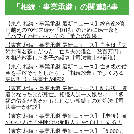
「相続・事業承継」の関連記事
【東京 相続・事業承継 最新ニュース】総資産3億
円越えの70代夫婦が「節税」のために孫一家と
「ハワイ旅行」へ…その「驚きの効果」
【東京 相続・事業承継 最新ニュース】自宅は「夫
婦共有名義」だった…亡き夫の借金「数百万円」
を相続放棄した妻子の誤算【司法書士が解説】
【東京 相続・事業承継 最新ニュース】亡き親の借
金を手放そうとしたら…「相続放棄」でよくある
失敗例【司法書士が解説
【東京 相続・事業承継 最新ニュース】離婚後、疎
遠となった父が死亡。相続人は一人娘だけ…「多
額の借金があるかもしれない相続」の対処法【司
法書士が解説】
【東京 相続・事業承継 最新ニュース】【老後】頭
のいい人は「保険金の受取人」を“子供”にする！
【東京 相続・事業承継 最新ニュース】「6,000万