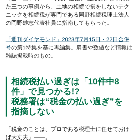
た三つの事例から、土地の相続で損をしないテク
ニックを相続税が専門である岡野相続税理士法人
の岡野雄志代表社員に指南してもらった。
「週刊ダイヤモンド」2023年7月15日・22日合併
号
の第1特集を基に再編集。肩書や数値など情報は
雑誌掲載時のもの。
相続税払い過ぎは「10件中8
件」で見つかる!?
税務署は“税金の払い過ぎ”を
指摘しない
「税金のことは、プロである税理士に任せておけ
ば大丈夫」――。