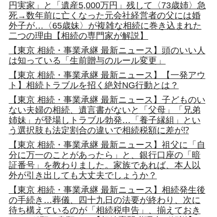
円実家」と「遺産5,000万円」残して〈73歳姉〉急
死→数年前に亡くなった元会社経営者の父には婚
外子が…〈65歳妹〉が複雑な相続に巻き込まれた
二つの理由【相続の専門家が解説】
【東京 相続・事業承継 最新ニュース】頭のいい人
は知っている「生前贈与のルール変更」
【東京 相続・事業承継 最新ニュース】【一発アウ
ト】相続トラブルを招く絶対NG行動とは？
【東京 相続・事業承継 最新ニュース】子どものい
ない夫婦の相続、遺言書がないと「父母」「兄弟
姉妹」が登場しトラブル勃発…「養子縁組」とい
う選択肢も法定割合の違いで相続税額に差が⁉
【東京 相続・事業承継 最新ニュース】祖父に「自
分に万一のことがあったら」と、銀行口座の「暗
証番号」を教わりました。家族であれば、本人以
外が引き出しても大丈夫でしょうか？
【東京 相続・事業承継 最新ニュース】相続発生後
の手続き…葬儀、四十九日の法要が終わり、次に
待ち構えているのが「相続税申告」、揃えておき