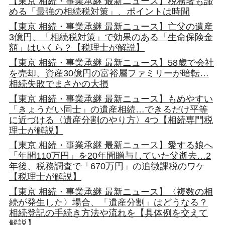
【東京 相続・事業承継 最新ニュース】税務署も諦
める「最強の相続税対策」、ポイントは時間
【東京 相続・事業承継 最新ニュース】亡父の遺産
3億円、「相続税対策」で効果のある「生命保険金
額」はいくら？【税理士が解説】
【東京 相続・事業承継 最新ニュース】58歳で会社
を売却、資産30億円の富裕層ファミリーが暗転…
相続失敗でまさかの大損
【東京 相続・事業承継 最新ニュース】もめやすい
「きょうだい同士」の遺産相続…できるだけ平等
に近づける〈遺産分割のやり方〉4つ【相続専門税
理士が解説】
【東京 相続・事業承継 最新ニュース】愛する娘へ
「年間110万円」を20年間贈与していた父逝去…2
年後、税務調査で「670万円」の追徴課税のワケ
【税理士が解説】
【東京 相続・事業承継 最新ニュース】〈複数の相
続が発生した〉場合、「遺産分割」はどうなる？
相続登記の手続き方法や流れを【具体例を交えて
解説】