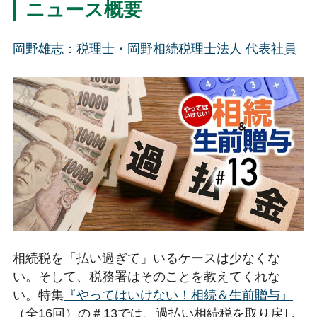
ニュース概要
岡野雄志
：税理士・岡野相続税理士法人 代表社員
相続税を「払い過ぎて」いるケースは少なくな
い。そして、税務署はそのことを教えてくれな
い。特集
『やってはいけない！相続＆生前贈与』
（全16回）の＃13では、過払い相続税を取り戻し