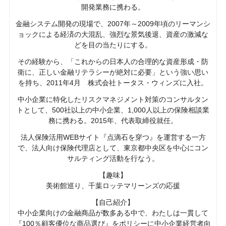
開発業務に携わる。
金融システム開発の現場で、2007年～2009年頃のリーマンシ
ョックによる経済の大混乱、強烈な景気後退、資産の激減な
どを目の当たりにする。
その経験から、「これからの日本人の合理的な資産形成・防
衛に、正しい金融リテラシーが絶対に必要」という強い思い
を持ち、2011年4月 株式会社トータス・ウィンズに入社。
中小企業に特化したリスクマネジメント対策のコンサルタン
トとして、500社以上の中小企業、1,000人以上の保険相談業
務に携わる。2015年、代表取締役就任。
法人保険活用WEBサイト『点滴石を穿つ』を運営する一方
で、法人向け保険代理店として、東京都中央区を中心にコン
サルティング活動を行なう。
【趣味】
美術館巡り、千葉ロッテマリーンズの応援
【自己紹介】
中小企業向けの金融商品が数多ある中で、わたしは一貫して
『100％顧客優位な商品選び』をポリシーに中小企業経営者向