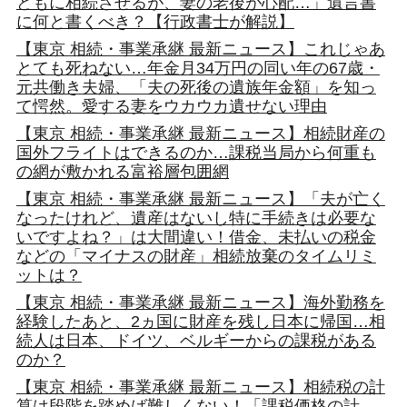
どもに相続させるが、妻の老後が心配…」遺言書
に何と書くべき？【行政書士が解説】
【東京 相続・事業承継 最新ニュース】これじゃあ
とても死ねない…年金月34万円の同い年の67歳・
元共働き夫婦、「夫の死後の遺族年金額」を知っ
て愕然。愛する妻をウカウカ遺せない理由
【東京 相続・事業承継 最新ニュース】相続財産の
国外フライトはできるのか…課税当局から何重も
の網が敷かれる富裕層包囲網
【東京 相続・事業承継 最新ニュース】「夫が亡く
なったけれど、遺産はないし特に手続きは必要な
いですよね？」は大間違い！借金、未払いの税金
などの「マイナスの財産」相続放棄のタイムリミ
ットは？
【東京 相続・事業承継 最新ニュース】海外勤務を
経験したあと、2ヵ国に財産を残し日本に帰国…相
続人は日本、ドイツ、ベルギーからの課税がある
のか？
【東京 相続・事業承継 最新ニュース】相続税の計
算は段階を踏めば難しくない！「課税価格の計