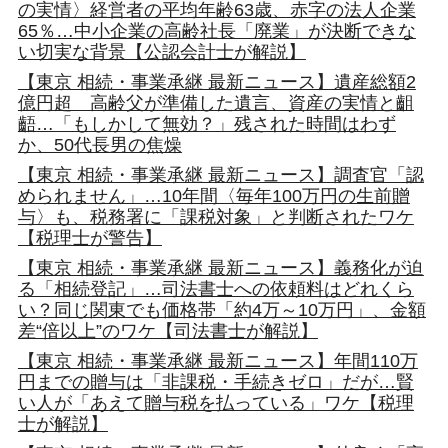
の実情〉経営者の平均年齢63歳、赤字の法人企業
65％…中小企業の高齢社長「廃業」が決断できな
い切実な背景【公認会計士が解説】
【東京 相続・事業承継 最新ニュース】遺産総額2
億円超 高齢父が準備した遺言、資産の実情と齟
齬…「もしかして無効？」残された時間はわず
か、50代長男の焦燥
【東京 相続・事業承継 最新ニュース】調査官「認
められません」…10年間〈毎年100万円の生前贈
与〉も、税務署に「課税対象」と判断されたワケ
【税理士が警告】
【東京 相続・事業承継 最新ニュース】義務化が迫
る「相続登記」…司法書士への依頼料はどれくら
い？同じ関東でも価格帯「約4万～10万円」、金額
差“倍以上”のワケ【司法書士が解説】
【東京 相続・事業承継 最新ニュース】年間110万
円までの贈与は「非課税・手続きゼロ」だが…賢
い人が「あえて贈与税を払っている」ワケ【税理
士が解説】