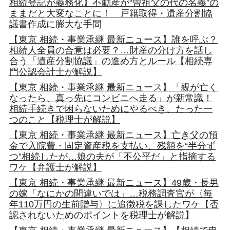
相続登記が義務化】不動産が“曽祖父の代の名義”の
ままだと大変なことに！ 戸籍取得・遺産分割協
議書作成に膨大な手間
【東京 相続・事業承継 最新ニュース】誰を呼ぶ？
相続人全員の合意は必要？…財産の分け方を話し
合う「遺産分割協議」の進め方とルール【相続専
門公認会計士が解説】
【東京 相続・事業承継 最新ニュース】「親が亡く
なったら、真っ先にコンビニへ走る」が新常識！
相続手続きで困らないためにやるべき、たった一
つのこと【税理士が解説】
【東京 相続・事業承継 最新ニュース】亡き父の預
金で入院費・固定資産税を支払い、残額を“半分ず
つ”相続したが…娘の夫が「不公平だ」と指摘する
ワケ【弁護士が解説】
【東京 相続・事業承継 最新ニュース】49歳・長男
の嫁「なにかの間違いでは」…税務調査官が〈毎
年110万円の生前贈与〉に追徴税を課したワケ【否
認されないためのポイントを税理士が解説】