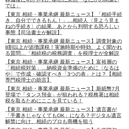
では」
【東京 相続・事業承継 最新ニュース】「相続手続
き、自分でできるもん！」…相続人〈見よう見ま
ねの手続き〉の結果、あとから判明する恐ろしい
事態【司法書士が解説】
【東京 相続・事業承継 最新ニュース】調査対象の
8割以上が追徴課税！実施時期や時効、よく聞かれ
る質問…「相続税の税務調査」を税理士が全解説
【東京 相続・事業承継 最新ニュース】富裕層の
「相続税対策」…納税資金準備のために〈なるは
や〉で作成・確認すべき「3つの表」とは？【相続
専門税理士の助言】
【東京 相続・事業承継 最新ニュース】新紙幣7月
登場で「タンス預金」が狙われる？税務署は相続
税を取るためにここを見ている！
【東京 相続・事業承継 最新ニュース】遺言書が
「手書きじゃなくてもOK」になる？デジタル遺言
解禁に向け、相続のプロも商機を狙う