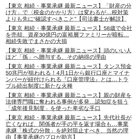
【東京 相続・事業承継 最新ニュース】「財産の分
け方」で〈税金のかかり方〉は変わるが…税対策
よりも先に“確認すべきこと”【司法書士が解説】
【東京 相続・事業承継 最新ニュース】58歳で会社
を売却、資産30億円の富裕層ファミリーが暗転…
相続失敗でまさかの大損
【東京 相続・事業承継 最新ニュース】頭のいい人
ほど「孫」へ贈与する、その納得の理由
【東京 相続・事業承継 最新ニュース】タンス預金
50兆円が狙われる！4月1日から銀行口座とマイナ
ンバーが紐付けられる『口座管理法』とは…トラ
ブル続出制度に新たな火種
【東京 相続・事業承継 最新ニュース】親の財産を
法律専門職に奪われる事例が多発…認知症を狙う
「成年後見制度」を使った卑劣な手口
【東京 相続・事業承継 最新ニュース】先代社長が
亡くなれば、関係者が手の平を返す場合も…事業
承継「株式の分散」を絶対阻止すべき、当然の理
由【事業承継のプロが助言】