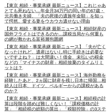
【東京 相続・事業承継 最新ニュース】これじゃあ
とても死ねない…年金月34万円の同い年の67歳・
元共働き夫婦、「夫の死後の遺族年金額」を知っ
て愕然。愛する妻をウカウカ遺せない理由
【東京 相続・事業承継 最新ニュース】相続財産の
国外フライトはできるのか…課税当局から何重も
の網が敷かれる富裕層包囲網
【東京 相続・事業承継 最新ニュース】「夫が亡く
なったけれど、遺産はないし特に手続きは必要な
いですよね？」は大間違い！借金、未払いの税金
などの「マイナスの財産」相続放棄のタイムリミ
ットは？
【東京 相続・事業承継 最新ニュース】海外勤務を
経験したあと、2ヵ国に財産を残し日本に帰国…相
続人は日本、ドイツ、ベルギーからの課税がある
のか？
【東京 相続・事業承継 最新ニュース】相続税の計
算は段階を踏めば難しくない！「課税価格の計
算」「相続税の総額の算出」「税額控除」の3ステ