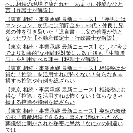
へ…相続の現場で放たれた、あまりに残酷なひと
言【弁護士が解説】
【東京 相続・事業承継 最新ニュース】「長男には
マンション、次男には預貯金を」50代・仲良し兄
弟の仲を引き裂いた「遺言書」…父の善意が仇と
なったワケ【不動産鑑定士・行政書士が解説】
【東京 相続・事業承継 最新ニュース】むしろ“今ま
でより効果的”な相続税対策に…改正後も「生前贈
与」を利用すべき理由【税理士が解説】
【東京 相続・事業承継 最新ニュース】相続税はお
得な「控除」を活用すれば怖くない！知らなきゃ
損する控除や特例を総ざらい
【東京 相続・事業承継 最新ニュース】相続税はお
得な「控除」を活用すれば怖くない！知らなきゃ
損する控除や特例を総ざらい
【東京 相続・事業承継 最新ニュース】突然の叔母
の死「遺産相続できるね」喜んだ姉妹だったが…
葬儀後に明かされた秘密に呆然「なにかの間違い
では」