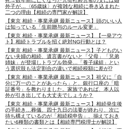
死→数年前に亡くなった元会社経営者の父には婚
外子が…〈65歳妹〉が複雑な相続に巻き込まれた
二つの理由【相続の専門家が解説】
【東京 相続・事業承継 最新ニュース】頭のいい人
は知っている「生前贈与のルール変更」
【東京 相続・事業承継 最新ニュース】【一発アウ
ト】相続トラブルを招く絶対NG行動とは？
【東京 相続・事業承継 最新ニュース】子どものい
ない夫婦の相続、遺言書がないと「父母」「兄弟
姉妹」が登場しトラブル勃発…「養子縁組」とい
う選択肢も法定割合の違いで相続税額に差が⁉
【東京 相続・事業承継 最新ニュース】祖父に「自
分に万一のことがあったら」と、銀行口座の「暗
証番号」を教わりました。家族であれば、本人以
外が引き出しても大丈夫でしょうか？
【東京 相続・事業承継 最新ニュース】相続発生後
の手続き…葬儀、四十九日の法要が終わり、次に
待ち構えているのが「相続税申告」、揃えておき
たい6種類の書類とは【相続専門税理士が解説】