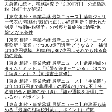
夫急逝に続き、税務調査で「2,300万円」の追徴課
税【税理士が解説】
【東京 相続・事業承継 最新ニュース】藤島ジュリ
ー代表の“税逃れ”残留は正しい経営判断？使われた
制度「特例納税猶予」の考察と最終的に納税“免
除”となる条件
【東京 相続・事業承継 最新ニュース】ジャニーズ
事務所「廃業」で“1000億円遺産”どうなる？ 補償
は10億円規模、相続税は867億円…それでも残る多
額の資産
【東京 相続・事業承継 最新ニュース】遺産相続の
タイムリミット…「期限が決まっている」〈3つの
手続き〉とは？【司法書士監修】
【東京 相続・事業承継 最新ニュース】「生前贈与
は年110万円まで非課税」の認識だけでは不十分
名義預金と贈与の線引きは「誰が通帳を管理して
いるか」がポイント
【東京 相続・事業承継 最新ニュース】税務署も諦
める「最強の相続税対策」、ポイントは時間