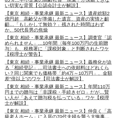
い切実な背景【公認会計士が解説】
【東京 相続・事業承継 最新ニュース】遺産総額2
億円超 高齢父が準備した遺言、資産の実情と齟
齬…「もしかして無効？」残された時間はわず
か、50代長男の焦燥
【東京 相続・事業承継 最新ニュース】調査官「認
められません」…10年間〈毎年100万円の生前贈
与〉も、税務署に「課税対象」と判断されたワケ
【税理士が警告】
【東京 相続・事業承継 最新ニュース】義務化が迫
る「相続登記」…司法書士への依頼料はどれくら
い？同じ関東でも価格帯「約4万～10万円」、金額
差“倍以上”のワケ【司法書士が解説】
【東京 相続・事業承継 最新ニュース】年間110万
円までの贈与は「非課税・手続きゼロ」だが…賢
い人が「あえて贈与税を払っている」ワケ【税理
士が解説】
【東京 相続・事業承継 最新ニュース】仲良く「高
級老人ホーム」に入居の70代夫婦を襲う大惨事…