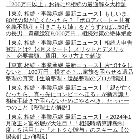
「200万円以上」お得に!?相続の最適解を大検証
【東京 相続・事業承継 最新ニュース】もしいま、
80代の母が亡くなったら？「ボロアパート＋共有
名義不動産＋引きこもり姉」をどうすれば…50代
の長男「資産総額9,000万円」相続対策の絶体絶命
【東京 相続・事業承継 最新ニュース】相続人申告
登記とは?【4月スタート】メリットとデメリッ
ト 必要書類、費用、やり方まで解説
【東京 相続・事業承継 最新ニュース】片づけをし
ないと「100万円」損する？…家族を困らせる遺品
整理の真実【生前整理・遺品整理のプロが解説】
【東京 相続・事業承継 最新ニュース】「親が亡く
なったら、真っ先にコンビニへ走る」が新常識！
相続手続きで困らないためにやるべき、たった一
つのこと【税理士が解説】
【東京 相続・事業承継 最新ニュース】＜2024年1
月改正＞富裕層が大注目！「相続時精算課税制
度」を活用した「オトクな贈与」のスキーム【公
認会計士が解説】