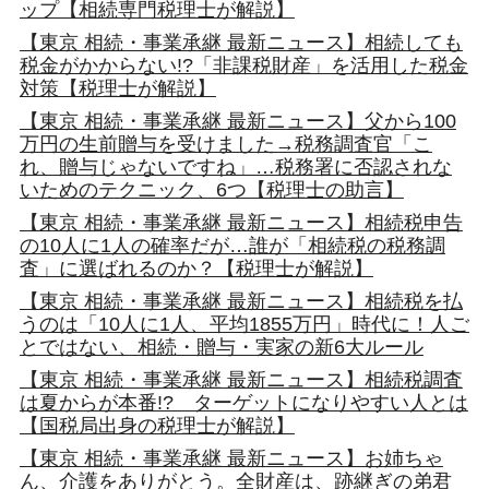
ップ【相続専門税理士が解説】
【東京 相続・事業承継 最新ニュース】相続しても
税金がかからない!?「非課税財産」を活用した税金
対策【税理士が解説】
【東京 相続・事業承継 最新ニュース】父から100
万円の生前贈与を受けました→税務調査官「こ
れ、贈与じゃないですね」…税務署に否認されな
いためのテクニック、6つ【税理士の助言】
【東京 相続・事業承継 最新ニュース】相続税申告
の10人に1人の確率だが…誰が「相続税の税務調
査」に選ばれるのか？【税理士が解説】
【東京 相続・事業承継 最新ニュース】相続税を払
うのは「10人に1人、平均1855万円」時代に！人ご
とではない、相続・贈与・実家の新6大ルール
【東京 相続・事業承継 最新ニュース】相続税調査
は夏からが本番!? ターゲットになりやすい人とは
【国税局出身の税理士が解説】
【東京 相続・事業承継 最新ニュース】お姉ちゃ
ん、介護をありがとう。全財産は、跡継ぎの弟君