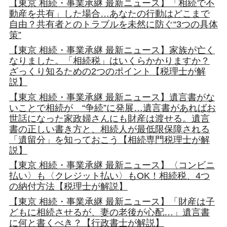
【東京 相続・事業承継 最新ニュース】「相続で不
動産を共有」した場合…あなたの行動はどこまで
自由？共有者とのトラブルを未然に防ぐ“3つの具体
策”
【東京 相続・事業承継 最新ニュース】家族が亡く
なりました。「相続税」はいくらかかりますか？
ざっくり知るための2つのポイント【税理士が解
説】
【東京 相続・事業承継 最新ニュース】遺言書がな
いことで相続が “争続”に発展…遺言書があればお
世話になった家政婦さんにも財産は渡せる。遺言
書の正しい書き方と、相続人が最低限保障される
「遺留分」を知っておこう【相続専門税理士が解
説】
【東京 相続・事業承継 最新ニュース】〈コンビニ
払い〉も〈クレジット払い〉もOK！相続税、4つ
の納付方法【税理士が解説】
【東京 相続・事業承継 最新ニュース】「財産は子
どもに相続させるが、妻の老後が心配…」遺言書
に何と書くべき？【行政書士が解説】