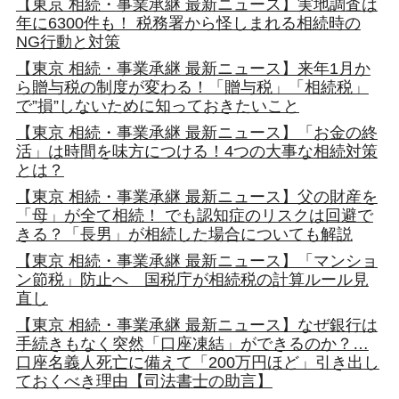
【東京 相続・事業承継 最新ニュース】実地調査は
年に6300件も！ 税務署から怪しまれる相続時の
NG行動と対策
【東京 相続・事業承継 最新ニュース】来年1月か
ら贈与税の制度が変わる！「贈与税」「相続税」
で”損”しないために知っておきたいこと
【東京 相続・事業承継 最新ニュース】「お金の終
活」は時間を味方につける！4つの大事な相続対策
とは？
【東京 相続・事業承継 最新ニュース】父の財産を
「母」が全て相続！ でも認知症のリスクは回避で
きる？「長男」が相続した場合についても解説
【東京 相続・事業承継 最新ニュース】「マンショ
ン節税」防止へ 国税庁が相続税の計算ルール見
直し
【東京 相続・事業承継 最新ニュース】なぜ銀行は
手続きもなく突然「口座凍結」ができるのか？…
口座名義人死亡に備えて「200万円ほど」引き出し
ておくべき理由【司法書士の助言】