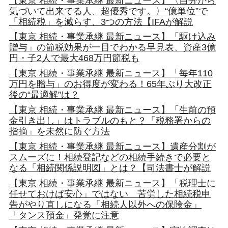
【東京 相続・事業承継 最新ニュース】〈自分から
気づいて出来てる人、超優秀です。〉“億単位”で
「相続税」を減らす、3つの方法【IFAが解説
【東京 相続・事業承継 最新ニュース】「駆け込み
贈与」の節税効果が一目でわかる早見表、資産3億
円・子2人で最大468万円節税も
【東京 相続・事業承継 最新ニュース】「毎年110
万円を贈与」のお得度が変わる！65年ぶり大改正
後の“最適解”は？
【東京 相続・事業承継 最新ニュース】「生前の預
金引き出し」はトラブルのもと？「税務署からの
指摘」を未然に防ぐ方法
【東京 相続・事業承継 最新ニュース】遺産分割が
スムーズに！相続登記などの相続手続きで必要と
なる「相続関係説明図」とは？【司法書士が解説
【東京 相続・事業承継 最新ニュース】「税理士に
任せておけば安心」ではない 苦労した相続税申
告がやり直しになる「相続人以外への保険金」
「タンス預金」発覚に注意