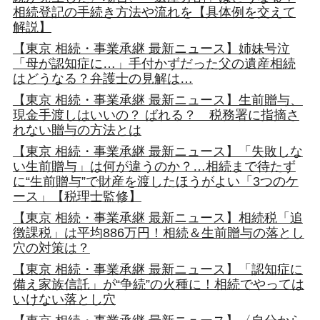
相続登記の手続き方法や流れを【具体例を交えて
解説】
【東京 相続・事業承継 最新ニュース】姉妹号泣
「母が認知症に…」手付かずだった父の遺産相続
はどうなる？弁護士の見解は…
【東京 相続・事業承継 最新ニュース】生前贈与、
現金手渡しはいいの？ ばれる？ 税務署に指摘さ
れない贈与の方法とは
【東京 相続・事業承継 最新ニュース】「失敗しな
い生前贈与」は何が違うのか？…相続まで待たず
に“生前贈与”で財産を渡したほうがよい「3つのケ
ース」【税理士監修】
【東京 相続・事業承継 最新ニュース】相続税「追
徴課税」は平均886万円！相続＆生前贈与の落とし
穴の対策は？
【東京 相続・事業承継 最新ニュース】「認知症に
備え家族信託」が“争続”の火種に！相続でやっては
いけない落とし穴