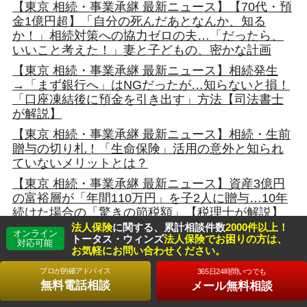
【東京 相続・事業承継 最新ニュース】【70代・預
金1億円超】「自分の死んだあとなんか、知る
か！」相続対策への協力ゼロの夫…「だったら、
いいこと考えた！」妻と子どもの、密かな計画
【東京 相続・事業承継 最新ニュース】相続発生
→「まず銀行へ」はNGだったが…知らないと損！
「口座凍結後に預金を引き出す」方法【司法書士
が解説】
【東京 相続・事業承継 最新ニュース】相続・生前
贈与の切り札！「生命保険」活用の意外と知られ
ていないメリットとは？
【東京 相続・事業承継 最新ニュース】資産3億円
の富裕層が「年間110万円」を子2人に贈与…10年
続けた場合の「驚きの節税額」【税理士が解説】
法人保険
に関する、累計相談件数
2000件以上！
【東京 相続・事業承継 最新ニュース】「問題ない
オンライン
トータス・ウィンズ
法人保険でお困りの方は、
対応可能
だろう」→善意で支払。結果「相続放棄」のはず
お気軽にお問い合わせください。
が「負の相続」をする流れに…他人事じゃない！
プロが的確アドバイス
365日24時間いつでも
財産相続の“思わぬ落とし穴”【
無料電話相談
メール無料相談
【東京 相続・事業承継 最新ニュース】認知症にな