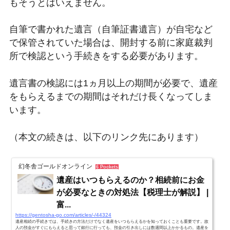
もそうとはいえません。
自筆で書かれた遺言（自筆証書遺言）が自宅など
で保管されていた場合は、開封する前に家庭裁判
所で検認という手続きをする必要があります。
遺言書の検認には1ヵ月以上の期間が必要で、遺産
をもらえるまでの期間はそれだけ長くなってしま
います。
（本文の続きは、以下のリンク先にあります）
幻冬舎ゴールドオンライン
6 Pockets
遺産はいつもらえるのか？相続前にお金
が必要なときの対処法【税理士が解説】 |
富...
https://gentosha-go.com/articles/-/44324
遺産相続の手続きでは、手続きの方法だけでなく遺産をいつもらえるかを知っておくことも重要です。故
人の預金がすぐにもらえると思って銀行に行っても、預金の引き出しには数週間以上かかるもの。遺産を