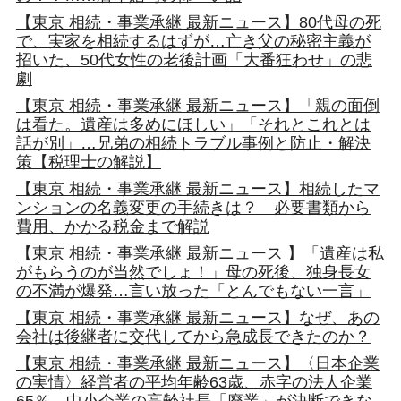
【東京 相続・事業承継 最新ニュース】80代母の死
で、実家を相続するはずが…亡き父の秘密主義が
招いた、50代女性の老後計画「大番狂わせ」の悲
劇
【東京 相続・事業承継 最新ニュース】「親の面倒
は看た。遺産は多めにほしい」「それとこれとは
話が別」…兄弟の相続トラブル事例と防止・解決
策【税理士の解説】
【東京 相続・事業承継 最新ニュース】相続したマ
ンションの名義変更の手続きは？ 必要書類から
費用、かかる税金まで解説
【東京 相続・事業承継 最新ニュース 】「遺産は私
がもらうのが当然でしょ！」母の死後、独身長女
の不満が爆発…言い放った「とんでもない一言」
【東京 相続・事業承継 最新ニュース】なぜ、あの
会社は後継者に交代してから急成長できたのか？
【東京 相続・事業承継 最新ニュース】〈日本企業
の実情〉経営者の平均年齢63歳、赤字の法人企業
65％…中小企業の高齢社長「廃業」が決断できな