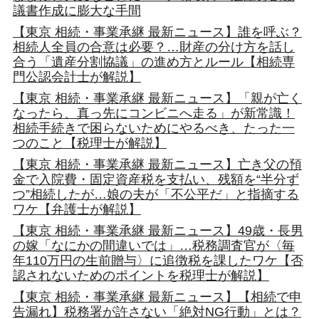
議書作成に膨大な手間
【東京 相続・事業承継 最新ニュース】誰を呼ぶ？
相続人全員の合意は必要？…財産の分け方を話し
合う「遺産分割協議」の進め方とルール【相続専
門公認会計士が解説】
【東京 相続・事業承継 最新ニュース】「親が亡く
なったら、真っ先にコンビニへ走る」が新常識！
相続手続きで困らないためにやるべき、たった一
つのこと【税理士が解説】
【東京 相続・事業承継 最新ニュース】亡き父の預
金で入院費・固定資産税を支払い、残額を“半分ず
つ”相続したが…娘の夫が「不公平だ」と指摘する
ワケ【弁護士が解説】
【東京 相続・事業承継 最新ニュース】49歳・長男
の嫁「なにかの間違いでは」…税務調査官が〈毎
年110万円の生前贈与〉に追徴税を課したワケ【否
認されないためのポイントを税理士が解説】
【東京 相続・事業承継 最新ニュース】【相続で申
告漏れ】税務署が許さない「絶対NG行動」とは？