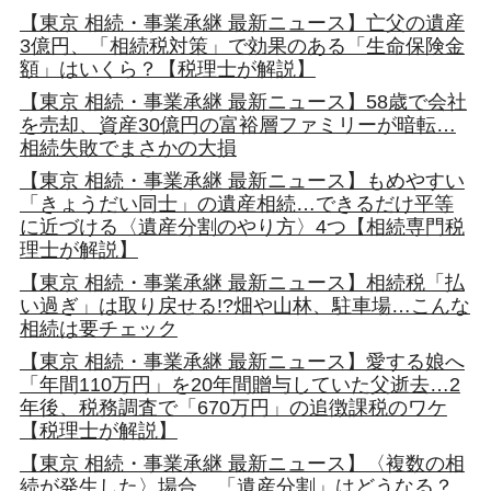
【東京 相続・事業承継 最新ニュース】亡父の遺産
3億円、「相続税対策」で効果のある「生命保険金
額」はいくら？【税理士が解説】
【東京 相続・事業承継 最新ニュース】58歳で会社
を売却、資産30億円の富裕層ファミリーが暗転…
相続失敗でまさかの大損
【東京 相続・事業承継 最新ニュース】もめやすい
「きょうだい同士」の遺産相続…できるだけ平等
に近づける〈遺産分割のやり方〉4つ【相続専門税
理士が解説】
【東京 相続・事業承継 最新ニュース】相続税「払
い過ぎ」は取り戻せる!?畑や山林、駐車場…こんな
相続は要チェック
【東京 相続・事業承継 最新ニュース】愛する娘へ
「年間110万円」を20年間贈与していた父逝去…2
年後、税務調査で「670万円」の追徴課税のワケ
【税理士が解説】
【東京 相続・事業承継 最新ニュース】〈複数の相
続が発生した〉場合、「遺産分割」はどうなる？