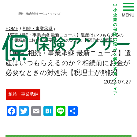
中
小
運営：株式会社トータス・ウィンズ
企
業
の
HOME
/
相続・事業承継
/
保
険
【東京 相続・事業承継 最新ニュース】遺産はいつもらえるの
の
か？相続前にお金が必要なときの対処法【税理士が解説】
悩
み
【東京 相続・事業承継 最新ニュース】遺
を
解
産はいつもらえるのか？相続前にお金が
決
す
必要なときの対処法【税理士が解説】
る
メ
2022.07.27
デ
ィ
ア
相続・事業承継
Facebook
Twitter
Email
Hatena
Line
共
有