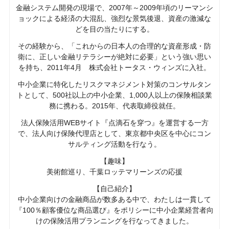
金融システム開発の現場で、2007年～2009年頃のリーマンシ
ョックによる経済の大混乱、強烈な景気後退、資産の激減な
どを目の当たりにする。
その経験から、「これからの日本人の合理的な資産形成・防
衛に、正しい金融リテラシーが絶対に必要」という強い思い
を持ち、2011年4月 株式会社トータス・ウィンズに入社。
中小企業に特化したリスクマネジメント対策のコンサルタン
トとして、500社以上の中小企業、1,000人以上の保険相談業
務に携わる。2015年、代表取締役就任。
法人保険活用WEBサイト『点滴石を穿つ』を運営する一方
で、法人向け保険代理店として、東京都中央区を中心にコン
サルティング活動を行なう。
【趣味】
美術館巡り、千葉ロッテマリーンズの応援
【自己紹介】
中小企業向けの金融商品が数多ある中で、わたしは一貫して
『100％顧客優位な商品選び』をポリシーに中小企業経営者向
けの保険活用プランニングを行なってきました。