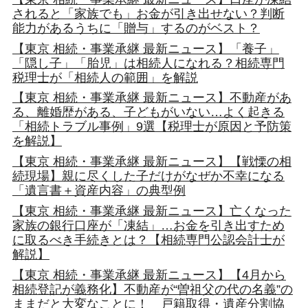
されると「家族でも」お金が引き出せない？判断
能力があるうちに「贈与」するのがベスト？
【東京 相続・事業承継 最新ニュース】「養子」
「隠し子」「胎児」は相続人になれる？相続専門
税理士が「相続人の範囲」を解説
【東京 相続・事業承継 最新ニュース】不動産があ
る、離婚歴がある、子どもがいない…よく起きる
「相続トラブル事例」9選【税理士が原因と予防策
を解説】
【東京 相続・事業承継 最新ニュース】【戦慄の相
続現場】親に尽くした子だけがなぜか不幸になる
「遺言書＋資産内容」の典型例
【東京 相続・事業承継 最新ニュース】亡くなった
家族の銀行口座が「凍結」…お金を引き出すため
に取るべき手続きとは？【相続専門公認会計士が
解説】
【東京 相続・事業承継 最新ニュース】【4月から
相続登記が義務化】不動産が“曽祖父の代の名義”の
ままだと大変なことに！ 戸籍取得・遺産分割協