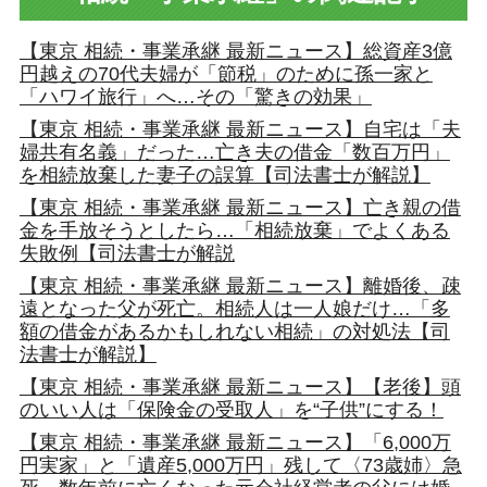
【東京 相続・事業承継 最新ニュース】総資産3億
円越えの70代夫婦が「節税」のために孫一家と
「ハワイ旅行」へ…その「驚きの効果」
【東京 相続・事業承継 最新ニュース】自宅は「夫
婦共有名義」だった…亡き夫の借金「数百万円」
を相続放棄した妻子の誤算【司法書士が解説】
【東京 相続・事業承継 最新ニュース】亡き親の借
金を手放そうとしたら…「相続放棄」でよくある
失敗例【司法書士が解説
【東京 相続・事業承継 最新ニュース】離婚後、疎
遠となった父が死亡。相続人は一人娘だけ…「多
額の借金があるかもしれない相続」の対処法【司
法書士が解説】
【東京 相続・事業承継 最新ニュース】【老後】頭
のいい人は「保険金の受取人」を“子供”にする！
【東京 相続・事業承継 最新ニュース】「6,000万
円実家」と「遺産5,000万円」残して〈73歳姉〉急