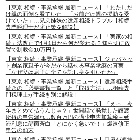
【東京 相続・事業承継 最新ニュース】「わたしだ
け親の面倒を看ていた」「お前だけ親の援助を受
けていた」…兄弟姉妹の遺産相続トラブル【相続
専門税理士が防止策を解説】
【東京 相続・事業承継 最新ニュース】「実家の相
続」法改正で4月1日から何が変わる？知らずに放
置で制裁金10万円も
【東京 相続・事業承継 最新ニュース】ジャパネッ
ト創業家親子が今だから話せる事業承継の真実
「なぜ父は息子に全てを託し身を引いたか」
【東京 相続・事業承継 最新ニュース】遺産相続手
続きの「必要書類一覧」と「取得方法」…相続専
門税理士が手続き別に解説！
【東京 相続・事業承継 最新ニュース】「えっ、今
年まとめて払うんじゃ？」世間話で発覚した譲渡
所得の申告漏れ…数百万円の過少申告加算税＋延
滞利息に顔面蒼白「とにかく急いで！」爆速修正
申告の顛末
【東京 相続・事業承継 最新ニュース】口座が凍結