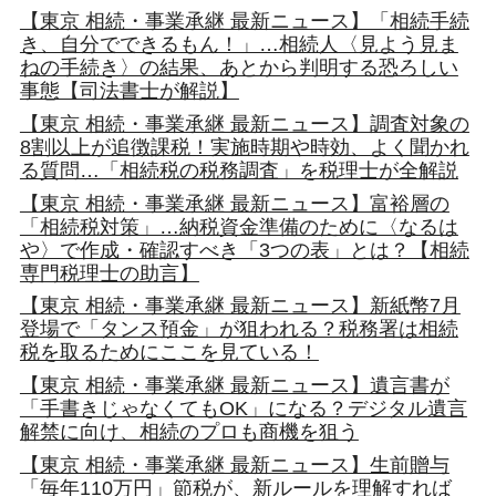
【東京 相続・事業承継 最新ニュース】「相続手続
き、自分でできるもん！」…相続人〈見よう見ま
ねの手続き〉の結果、あとから判明する恐ろしい
事態【司法書士が解説】
【東京 相続・事業承継 最新ニュース】調査対象の
8割以上が追徴課税！実施時期や時効、よく聞かれ
る質問…「相続税の税務調査」を税理士が全解説
【東京 相続・事業承継 最新ニュース】富裕層の
「相続税対策」…納税資金準備のために〈なるは
や〉で作成・確認すべき「3つの表」とは？【相続
専門税理士の助言】
【東京 相続・事業承継 最新ニュース】新紙幣7月
登場で「タンス預金」が狙われる？税務署は相続
税を取るためにここを見ている！
【東京 相続・事業承継 最新ニュース】遺言書が
「手書きじゃなくてもOK」になる？デジタル遺言
解禁に向け、相続のプロも商機を狙う
【東京 相続・事業承継 最新ニュース】生前贈与
「毎年110万円」節税が、新ルールを理解すれば