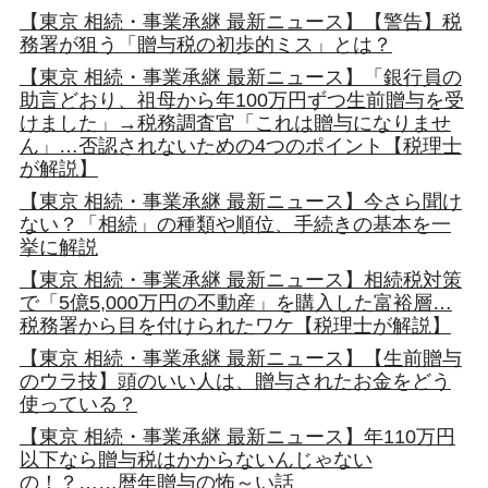
【東京 相続・事業承継 最新ニュース】【警告】税
務署が狙う「贈与税の初歩的ミス」とは？
【東京 相続・事業承継 最新ニュース】「銀行員の
助言どおり、祖母から年100万円ずつ生前贈与を受
けました」→税務調査官「これは贈与になりませ
ん」…否認されないための4つのポイント【税理士
が解説】
【東京 相続・事業承継 最新ニュース】今さら聞け
ない？「相続」の種類や順位、手続きの基本を一
挙に解説
【東京 相続・事業承継 最新ニュース】相続税対策
で「5億5,000万円の不動産」を購入した富裕層…
税務署から目を付けられたワケ【税理士が解説】
【東京 相続・事業承継 最新ニュース】【生前贈与
のウラ技】頭のいい人は、贈与されたお金をどう
使っている？
【東京 相続・事業承継 最新ニュース】年110万円
以下なら贈与税はかからないんじゃない
の！？……暦年贈与の怖～い話