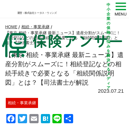
中
小
運営：株式会社トータス・ウィンズ
企
業
の
HOME
/
相続・事業承継
/
保
険
【東京 相続・事業承継 最新ニュース】遺産分割がスムーズに！
の
相続登記などの相続手続きで必要となる「相続関係説明図」と
悩
は？【司法書士が解説
み
を
【東京 相続・事業承継 最新ニュース】遺
解
決
産分割がスムーズに！相続登記などの相
す
る
続手続きで必要となる「相続関係説明
メ
デ
図」とは？【司法書士が解説
ィ
ア
2023.07.21
相続・事業承継
Facebook
Twitter
Email
Hatena
Line
共
有