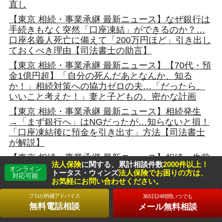
直し
【東京 相続・事業承継 最新ニュース】なぜ銀行は
手続きもなく突然「口座凍結」ができるのか？…
口座名義人死亡に備えて「200万円ほど」引き出し
ておくべき理由【司法書士の助言】
【東京 相続・事業承継 最新ニュース】【70代・預
金1億円超】「自分の死んだあとなんか、知る
か！」相続対策への協力ゼロの夫…「だったら、
いいこと考えた！」妻と子どもの、密かな計画
【東京 相続・事業承継 最新ニュース】相続発生
→「まず銀行へ」はNGだったが…知らないと損！
「口座凍結後に預金を引き出す」方法【司法書士
が解説】
【東京 相続・事業承継 最新ニュース】相続・生前
法人保険
に関する、累計相談件数
2000件以上！
贈与の切り札！「生命保険」活用の意外と知られ
オンライン
トータス・ウィンズ
法人保険でお困りの方は、
対応可能
ていないメリットとは？
お気軽にお問い合わせください。
【東京 相続・事業承継 最新ニュース】資産3億円
プロが的確アドバイス
365日24時間いつでも
の富裕層が「年間110万円」を子2人に贈与…10年
無料電話相談
メール無料相談
続けた場合の「驚きの節税額」【税理士が解説】