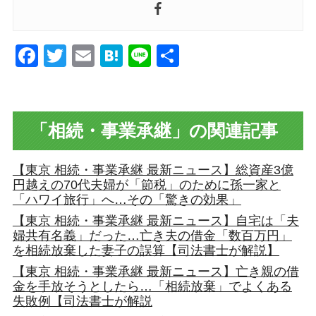
Facebook
Twitter
Email
Hatena
Line
共
有
「相続・事業承継」の関連記事
【東京 相続・事業承継 最新ニュース】総資産3億
円越えの70代夫婦が「節税」のために孫一家と
「ハワイ旅行」へ…その「驚きの効果」
【東京 相続・事業承継 最新ニュース】自宅は「夫
婦共有名義」だった…亡き夫の借金「数百万円」
を相続放棄した妻子の誤算【司法書士が解説】
【東京 相続・事業承継 最新ニュース】亡き親の借
金を手放そうとしたら…「相続放棄」でよくある
失敗例【司法書士が解説