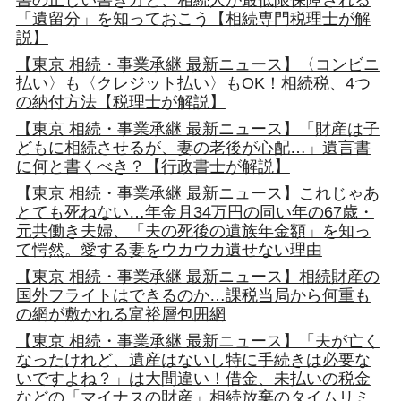
書の正しい書き方と、相続人が最低限保障される
「遺留分」を知っておこう【相続専門税理士が解
説】
【東京 相続・事業承継 最新ニュース】〈コンビニ
払い〉も〈クレジット払い〉もOK！相続税、4つ
の納付方法【税理士が解説】
【東京 相続・事業承継 最新ニュース】「財産は子
どもに相続させるが、妻の老後が心配…」遺言書
に何と書くべき？【行政書士が解説】
【東京 相続・事業承継 最新ニュース】これじゃあ
とても死ねない…年金月34万円の同い年の67歳・
元共働き夫婦、「夫の死後の遺族年金額」を知っ
て愕然。愛する妻をウカウカ遺せない理由
【東京 相続・事業承継 最新ニュース】相続財産の
国外フライトはできるのか…課税当局から何重も
の網が敷かれる富裕層包囲網
【東京 相続・事業承継 最新ニュース】「夫が亡く
なったけれど、遺産はないし特に手続きは必要な
いですよね？」は大間違い！借金、未払いの税金
などの「マイナスの財産」相続放棄のタイムリミ