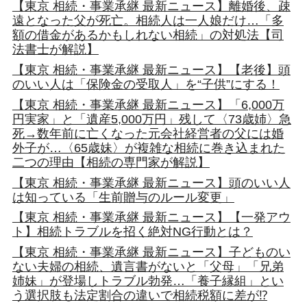
【東京 相続・事業承継 最新ニュース】離婚後、疎
遠となった父が死亡。相続人は一人娘だけ…「多
額の借金があるかもしれない相続」の対処法【司
法書士が解説】
【東京 相続・事業承継 最新ニュース】【老後】頭
のいい人は「保険金の受取人」を“子供”にする！
【東京 相続・事業承継 最新ニュース】「6,000万
円実家」と「遺産5,000万円」残して〈73歳姉〉急
死→数年前に亡くなった元会社経営者の父には婚
外子が…〈65歳妹〉が複雑な相続に巻き込まれた
二つの理由【相続の専門家が解説】
【東京 相続・事業承継 最新ニュース】頭のいい人
は知っている「生前贈与のルール変更」
【東京 相続・事業承継 最新ニュース】【一発アウ
ト】相続トラブルを招く絶対NG行動とは？
【東京 相続・事業承継 最新ニュース】子どものい
ない夫婦の相続、遺言書がないと「父母」「兄弟
姉妹」が登場しトラブル勃発…「養子縁組」とい
う選択肢も法定割合の違いで相続税額に差が⁉