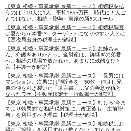
【東京 相続・事業承継 最新ニュース】相続税を払
うのは「10人に1人、平均1855万円」時代に！人ご
とではない、相続・贈与・実家の新6大ルール
【東京 相続・事業承継 最新ニュース】相続税調査
は夏からが本番!? ターゲットになりやすい人とは
【国税局出身の税理士が解説】
【東京 相続・事業承継 最新ニュース】お姉ちゃ
ん、介護をありがとう。全財産は、跡継ぎの弟君
へ…相続の現場で放たれた、あまりに残酷なひと
言【弁護士が解説】
【東京 相続・事業承継 最新ニュース】「長男には
マンション、次男には預貯金を」50代・仲良し兄
弟の仲を引き裂いた「遺言書」…父の善意が仇と
なったワケ【不動産鑑定士・行政書士が解説】
【東京 相続・事業承継 最新ニュース】むしろ“今ま
でより効果的”な相続税対策に…改正後も「生前贈
与」を利用すべき理由【税理士が解説】
【東京 相続・事業承継 最新ニュース】相続税はお
得な「控除」を活用すれば怖くない！知らなきゃ