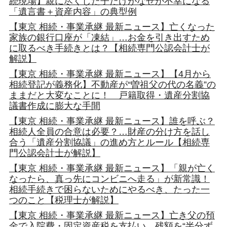
続現場】親に尽くした子だけがなぜか不幸になる
「遺言書＋資産内容」の典型例
【東京 相続・事業承継 最新ニュース】亡くなった
家族の銀行口座が「凍結」…お金を引き出すため
に取るべき手続きとは？【相続専門公認会計士が
解説】
【東京 相続・事業承継 最新ニュース】【4月から
相続登記が義務化】不動産が“曽祖父の代の名義”の
ままだと大変なことに！ 戸籍取得・遺産分割協
議書作成に膨大な手間
【東京 相続・事業承継 最新ニュース】誰を呼ぶ？
相続人全員の合意は必要？…財産の分け方を話し
合う「遺産分割協議」の進め方とルール【相続専
門公認会計士が解説】
【東京 相続・事業承継 最新ニュース】「親が亡く
なったら、真っ先にコンビニへ走る」が新常識！
相続手続きで困らないためにやるべき、たった一
つのこと【税理士が解説】
【東京 相続・事業承継 最新ニュース】亡き父の預
金で入院費・固定資産税を支払い、残額を“半分ず