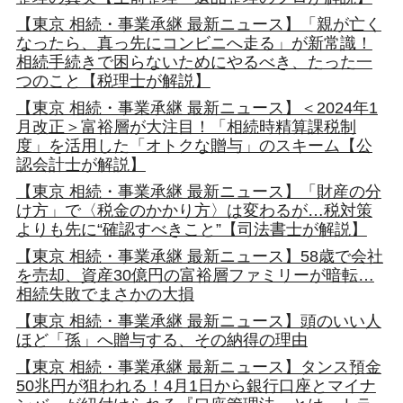
【東京 相続・事業承継 最新ニュース】「親が亡く
なったら、真っ先にコンビニへ走る」が新常識！
相続手続きで困らないためにやるべき、たった一
つのこと【税理士が解説】
【東京 相続・事業承継 最新ニュース】＜2024年1
月改正＞富裕層が大注目！「相続時精算課税制
度」を活用した「オトクな贈与」のスキーム【公
認会計士が解説】
【東京 相続・事業承継 最新ニュース】「財産の分
け方」で〈税金のかかり方〉は変わるが…税対策
よりも先に“確認すべきこと”【司法書士が解説】
【東京 相続・事業承継 最新ニュース】58歳で会社
を売却、資産30億円の富裕層ファミリーが暗転…
相続失敗でまさかの大損
【東京 相続・事業承継 最新ニュース】頭のいい人
ほど「孫」へ贈与する、その納得の理由
【東京 相続・事業承継 最新ニュース】タンス預金
50兆円が狙われる！4月1日から銀行口座とマイナ