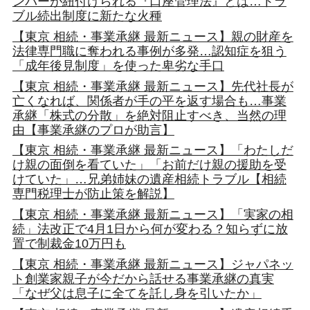
ンバーが紐付けられる『口座管理法』とは…トラ
ブル続出制度に新たな火種
【東京 相続・事業承継 最新ニュース】親の財産を
法律専門職に奪われる事例が多発…認知症を狙う
「成年後見制度」を使った卑劣な手口
【東京 相続・事業承継 最新ニュース】先代社長が
亡くなれば、関係者が手の平を返す場合も…事業
承継「株式の分散」を絶対阻止すべき、当然の理
由【事業承継のプロが助言】
【東京 相続・事業承継 最新ニュース】「わたしだ
け親の面倒を看ていた」「お前だけ親の援助を受
けていた」…兄弟姉妹の遺産相続トラブル【相続
専門税理士が防止策を解説】
【東京 相続・事業承継 最新ニュース】「実家の相
続」法改正で4月1日から何が変わる？知らずに放
置で制裁金10万円も
【東京 相続・事業承継 最新ニュース】ジャパネッ
ト創業家親子が今だから話せる事業承継の真実
「なぜ父は息子に全てを託し身を引いたか」