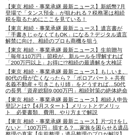
【東京 相続・事業承継 最新ニュース】新紙幣7月
登場で「タンス預金」が狙われる？税務署は相続
税を取るためにここを見ている！
【東京 相続・事業承継 最新ニュース】遺言書が
「手書きじゃなくてもOK」になる？デジタル遺言
解禁に向け、相続のプロも商機を狙う
【東京 相続・事業承継 最新ニュース】生前贈与
「毎年110万円」節税が、新ルールを理解すれば
「200万円以上」お得に!?相続の最適解を大検証
【東京 相続・事業承継 最新ニュース】もしいま、
80代の母が亡くなったら？「ボロアパート＋共有
名義不動産＋引きこもり姉」をどうすれば…50代
の長男「資産総額9,000万円」相続対策の絶体絶命
【東京 相続・事業承継 最新ニュース】相続人申告
登記とは?【4月スタート】メリットとデメリッ
ト 必要書類、費用、やり方まで解説
【東京 相続・事業承継 最新ニュース】片づけをし
ないと「100万円」損する？…家族を困らせる遺品
整理の真実【生前整理・遺品整理のプロが解説】