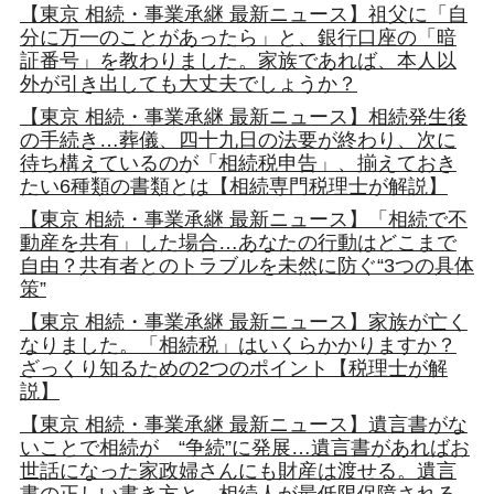
【東京 相続・事業承継 最新ニュース】祖父に「自
分に万一のことがあったら」と、銀行口座の「暗
証番号」を教わりました。家族であれば、本人以
外が引き出しても大丈夫でしょうか？
【東京 相続・事業承継 最新ニュース】相続発生後
の手続き…葬儀、四十九日の法要が終わり、次に
待ち構えているのが「相続税申告」、揃えておき
たい6種類の書類とは【相続専門税理士が解説】
【東京 相続・事業承継 最新ニュース】「相続で不
動産を共有」した場合…あなたの行動はどこまで
自由？共有者とのトラブルを未然に防ぐ“3つの具体
策”
【東京 相続・事業承継 最新ニュース】家族が亡く
なりました。「相続税」はいくらかかりますか？
ざっくり知るための2つのポイント【税理士が解
説】
【東京 相続・事業承継 最新ニュース】遺言書がな
いことで相続が “争続”に発展…遺言書があればお
世話になった家政婦さんにも財産は渡せる。遺言