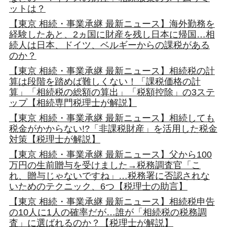
ットは？
【東京 相続・事業承継 最新ニュース】海外勤務を
経験したあと、2ヵ国に財産を残し日本に帰国…相
続人は日本、ドイツ、ベルギーからの課税がある
のか？
【東京 相続・事業承継 最新ニュース】相続税の計
算は段階を踏めば難しくない！「課税価格の計
算」「相続税の総額の算出」「税額控除」の3ステ
ップ【相続専門税理士が解説】
【東京 相続・事業承継 最新ニュース】相続しても
税金がかからない!?「非課税財産」を活用した税金
対策【税理士が解説】
【東京 相続・事業承継 最新ニュース】父から100
万円の生前贈与を受けました→税務調査官「こ
れ、贈与じゃないですね」…税務署に否認されな
いためのテクニック、6つ【税理士の助言】
【東京 相続・事業承継 最新ニュース】相続税申告
の10人に1人の確率だが…誰が「相続税の税務調
査」に選ばれるのか？【税理士が解説】