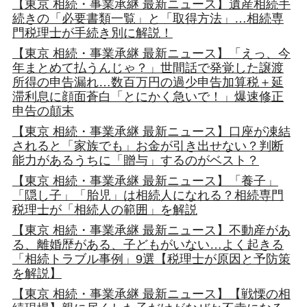
【東京 相続・事業承継 最新ニュース】遺産相続手
続きの「必要書類一覧」と「取得方法」…相続専
門税理士が手続き別に解説！
【東京 相続・事業承継 最新ニュース】「えっ、今
年まとめて払うんじゃ？」世間話で発覚した譲渡
所得の申告漏れ…数百万円の過少申告加算税＋延
滞利息に顔面蒼白「とにかく急いで！」爆速修正
申告の顛末
【東京 相続・事業承継 最新ニュース】口座が凍結
されると「家族でも」お金が引き出せない？判断
能力があるうちに「贈与」するのがベスト？
【東京 相続・事業承継 最新ニュース】「養子」
「隠し子」「胎児」は相続人になれる？相続専門
税理士が「相続人の範囲」を解説
【東京 相続・事業承継 最新ニュース】不動産があ
る、離婚歴がある、子どもがいない…よく起きる
「相続トラブル事例」9選【税理士が原因と予防策
を解説】
【東京 相続・事業承継 最新ニュース】【戦慄の相