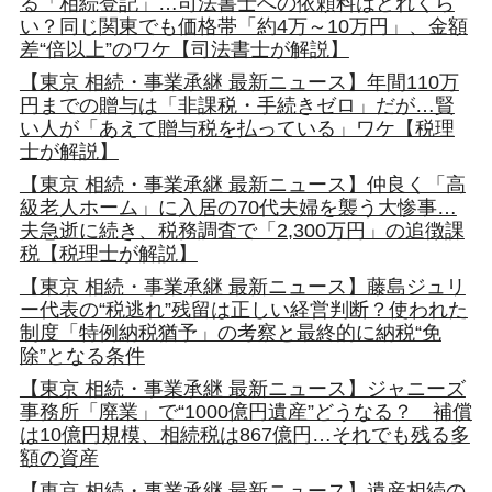
る「相続登記」…司法書士への依頼料はどれくら
い？同じ関東でも価格帯「約4万～10万円」、金額
差“倍以上”のワケ【司法書士が解説】
【東京 相続・事業承継 最新ニュース】年間110万
円までの贈与は「非課税・手続きゼロ」だが…賢
い人が「あえて贈与税を払っている」ワケ【税理
士が解説】
【東京 相続・事業承継 最新ニュース】仲良く「高
級老人ホーム」に入居の70代夫婦を襲う大惨事…
夫急逝に続き、税務調査で「2,300万円」の追徴課
税【税理士が解説】
【東京 相続・事業承継 最新ニュース】藤島ジュリ
ー代表の“税逃れ”残留は正しい経営判断？使われた
制度「特例納税猶予」の考察と最終的に納税“免
除”となる条件
【東京 相続・事業承継 最新ニュース】ジャニーズ
事務所「廃業」で“1000億円遺産”どうなる？ 補償
は10億円規模、相続税は867億円…それでも残る多
額の資産
【東京 相続・事業承継 最新ニュース】遺産相続の