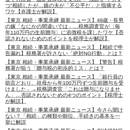
つ”相続したが…娘の夫が「不公平だ」と指摘する
ワケ【弁護士が解説】
【東京 相続・事業承継 最新ニュース】49歳・長男
の嫁「なにかの間違いでは」…税務調査官が〈毎
年110万円の生前贈与〉に追徴税を課したワケ【否
認されないためのポイントを税理士が解説】
【東京 相続・事業承継 最新ニュース】【相続で申
告漏れ】税務署が許さない「絶対NG行動」とは？
【東京 相続・事業承継 最新ニュース】【警告】税
務署が狙う「贈与税の初歩的ミス」とは？
【東京 相続・事業承継 最新ニュース】「銀行員の
助言どおり、祖母から年100万円ずつ生前贈与を受
けました」→税務調査官「これは贈与になりませ
ん」…否認されないための4つのポイント【税理士
が解説】
【東京 相続・事業承継 最新ニュース】今さら聞け
ない？「相続」の種類や順位、手続きの基本を一
挙に解説