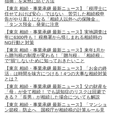
指摘」を未然に防ぐ方法
【東京 相続・事業承継 最新ニュース】「税理士に
任せておけば安心」ではない 苦労した相続税申
告がやり直しになる「相続人以外への保険金」
「タンス預金」発覚に注意
【東京 相続・事業承継 最新ニュース】実地調査は
年に6300件も！ 税務署から怪しまれる相続時の
NG行動と対策
【東京 相続・事業承継 最新ニュース】来年1月か
ら贈与税の制度が変わる！「贈与税」「相続税」
で”損”しないために知っておきたいこと
【東京 相続・事業承継 最新ニュース】「お金の終
活」は時間を味方につける！4つの大事な相続対策
とは？
【東京 相続・事業承継 最新ニュース】父の財産を
「母」が全て相続！ でも認知症のリスクは回避で
きる？「長男」が相続した場合についても解説
【東京 相続・事業承継 最新ニュース】「マンショ
ン節税」防止へ 国税庁が相続税の計算ルール見