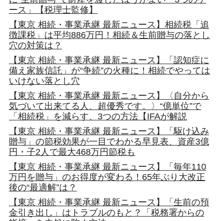
ース」【税理士監修】
【東京 相続・事業承継 最新ニュース】相続税「追
徴課税」は平均886万円！相続＆生前贈与の落とし
穴の対策は？
【東京 相続・事業承継 最新ニュース】「認知症に
備え家族信託」が“争続”の火種に！相続でやっては
いけない落とし穴
【東京 相続・事業承継 最新ニュース】〈自分から
気づいて出来てる人、超優秀です。〉“億単位”で
「相続税」を減らす、3つの方法【IFAが解説
【東京 相続・事業承継 最新ニュース】「駆け込み
贈与」の節税効果が一目でわかる早見表、資産3億
円・子2人で最大468万円節税も
【東京 相続・事業承継 最新ニュース】「毎年110
万円を贈与」のお得度が変わる！65年ぶり大改正
後の“最適解”は？
【東京 相続・事業承継 最新ニュース】「生前の預
金引き出し」はトラブルのもと？「税務署からの