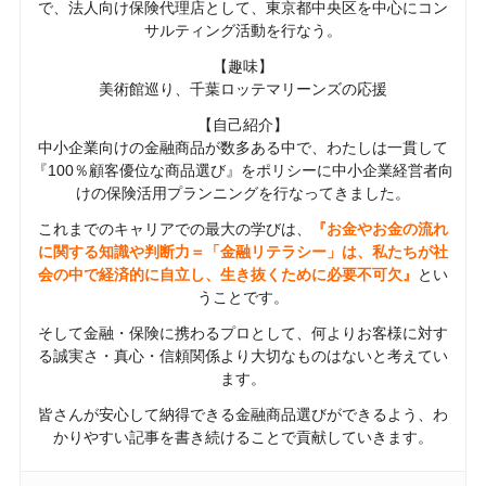
で、法人向け保険代理店として、東京都中央区を中心にコン
サルティング活動を行なう。
【趣味】
美術館巡り、千葉ロッテマリーンズの応援
【自己紹介】
中小企業向けの金融商品が数多ある中で、わたしは一貫して
『100％顧客優位な商品選び』をポリシーに中小企業経営者向
けの保険活用プランニングを行なってきました。
これまでのキャリアでの最大の学びは、
『お金やお金の流れ
に関する知識や判断力＝「金融リテラシー」は、私たちが社
会の中で経済的に自立し、生き抜くために必要不可欠』
とい
うことです。
そして金融・保険に携わるプロとして、何よりお客様に対す
る誠実さ・真心・信頼関係より大切なものはないと考えてい
ます。
皆さんが安心して納得できる金融商品選びができるよう、わ
かりやすい記事を書き続けることで貢献していきます。