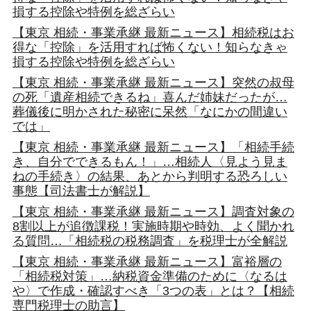
損する控除や特例を総ざらい
【東京 相続・事業承継 最新ニュース】相続税はお
得な「控除」を活用すれば怖くない！知らなきゃ
損する控除や特例を総ざらい
【東京 相続・事業承継 最新ニュース】突然の叔母
の死「遺産相続できるね」喜んだ姉妹だったが…
葬儀後に明かされた秘密に呆然「なにかの間違い
では」
【東京 相続・事業承継 最新ニュース】「相続手続
き、自分でできるもん！」…相続人〈見よう見ま
ねの手続き〉の結果、あとから判明する恐ろしい
事態【司法書士が解説】
【東京 相続・事業承継 最新ニュース】調査対象の
8割以上が追徴課税！実施時期や時効、よく聞かれ
る質問…「相続税の税務調査」を税理士が全解説
【東京 相続・事業承継 最新ニュース】富裕層の
「相続税対策」…納税資金準備のために〈なるは
や〉で作成・確認すべき「3つの表」とは？【相続
専門税理士の助言】