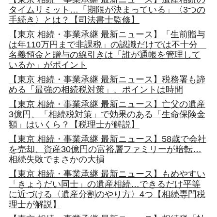
タイムリミット…「期限が決まっている」〈3つの
手続き〉とは？【司法書士監修】
【東京 相続・事業承継 最新ニュース】「生前贈与
は年110万円まで非課税」の認識だけでは不十分
名義預金と贈与の線引きは「誰が通帳を管理して
いるか」がポイント
【東京 相続・事業承継 最新ニュース】税務署も諦
める「最強の相続税対策」、ポイントは時間
【東京 相続・事業承継 最新ニュース】亡父の遺産
3億円、「相続税対策」で効果のある「生命保険金
額」はいくら？【税理士が解説】
【東京 相続・事業承継 最新ニュース】58歳で会社
を売却、資産30億円の富裕層ファミリーが暗転…
相続失敗でまさかの大損
【東京 相続・事業承継 最新ニュース】もめやすい
「きょうだい同士」の遺産相続…できるだけ平等
に近づける〈遺産分割のやり方〉4つ【相続専門税
理士が解説】