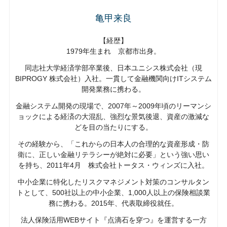
亀甲来良
【経歴】
1979年生まれ 京都市出身。
同志社大学経済学部卒業後、日本ユニシス株式会社（現
BIPROGY 株式会社）入社。一貫して金融機関向けITシステム
開発業務に携わる。
金融システム開発の現場で、2007年～2009年頃のリーマンシ
ョックによる経済の大混乱、強烈な景気後退、資産の激減な
どを目の当たりにする。
その経験から、「これからの日本人の合理的な資産形成・防
衛に、正しい金融リテラシーが絶対に必要」という強い思い
を持ち、2011年4月 株式会社トータス・ウィンズに入社。
中小企業に特化したリスクマネジメント対策のコンサルタン
トとして、500社以上の中小企業、1,000人以上の保険相談業
務に携わる。2015年、代表取締役就任。
法人保険活用WEBサイト『点滴石を穿つ』を運営する一方