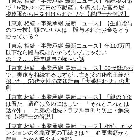
【東京 相続・事業承継 最新ニュース】相続税対策
で「5億5,000万円の不動産」を購入した富裕層…
税務署から目を付けられたワケ【税理士が解説】
【東京 相続・事業承継 最新ニュース】【生前贈与
のウラ技】頭のいい人は、贈与されたお金をどう
使っている？
【東京 相続・事業承継 最新ニュース】年110万円
以下なら贈与税はかからないんじゃない
の！？……暦年贈与の怖～い話
【東京 相続・事業承継 最新ニュース】80代母の死
で、実家を相続するはずが…亡き父の秘密主義が
招いた、50代女性の老後計画「大番狂わせ」の悲
劇
【東京 相続・事業承継 最新ニュース】「親の面倒
は看た。遺産は多めにほしい」「それとこれとは
話が別」…兄弟の相続トラブル事例と防止・解決
策【税理士の解説】
【東京 相続・事業承継 最新ニュース】相続したマ
ンションの名義変更の手続きは？ 必要書類から
費用、かかる税金まで解説