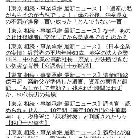
【東京 相続・事業承継 最新ニュース 】「遺産は私
がもらうのが当然でしょ！」母の死後、独身長女
の不満が爆発…言い放った「とんでもない一言」
【東京 相続・事業承継 最新ニュース】なぜ、あの
会社は後継者に交代してから急成長できたのか？
【東京 相続・事業承継 最新ニュース】〈日本企業
の実情〉経営者の平均年齢63歳、赤字の法人企業
65％…中小企業の高齢社長「廃業」が決断できな
い切実な背景【公認会計士が解説】
【東京 相続・事業承継 最新ニュース】遺産総額2
億円超 高齢父が準備した遺言、資産の実情と齟
齬…「もしかして無効？」残された時間はわず
か、50代長男の焦燥
【東京 相続・事業承継 最新ニュース】調査官「認
められません」…10年間〈毎年100万円の生前贈
与〉も、税務署に「課税対象」と判断されたワケ
【税理士が警告】
【東京 相続・事業承継 最新ニュース】義務化が迫