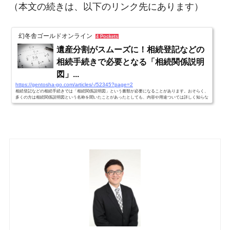
（本文の続きは、以下のリンク先にあります）
幻冬舎ゴールドオンライン
4 Pockets
遺産分割がスムーズに！相続登記などの
相続手続きで必要となる「相続関係説明
図」...
https://gentosha-go.com/articles/-/52345?page=2
相続登記などの相続手続きでは「相続関係説明図」という書類が必要になることがあります。おそらく、
多くの方は相続関係説明図という名称を聞いたことがあったとしても、内容や用途ついては詳しく知らな
いと思います。本連載は、司法書士法人みどり法務事務所が運営するコラム『スマそう−相続登記−』か
ら一部編集してお届け。本稿では、相続手続きで必要となる「相続関係説明図」の概要や作成手順を解説
します。