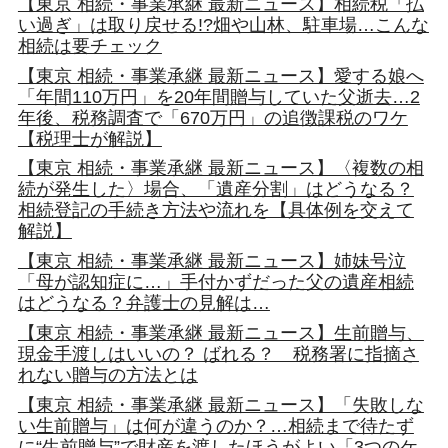
【東京 相続・事業承継 最新ニュース】相続税「払
い過ぎ」は取り戻せる!?畑や山林、駐車場…こんな
相続は要チェック
【東京 相続・事業承継 最新ニュース】愛する娘へ
「年間110万円」を20年間贈与していた父逝去…2
年後、税務調査で「670万円」の追徴課税のワケ
【税理士が解説】
【東京 相続・事業承継 最新ニュース】〈複数の相
続が発生した〉場合、「遺産分割」はどうなる？
相続登記の手続き方法や流れを【具体例を交えて
解説】
【東京 相続・事業承継 最新ニュース】姉妹号泣
「母が認知症に…」手付かずだった父の遺産相続
はどうなる？弁護士の見解は…
【東京 相続・事業承継 最新ニュース】生前贈与、
現金手渡しはいいの？ ばれる？ 税務署に指摘さ
れない贈与の方法とは
【東京 相続・事業承継 最新ニュース】「失敗しな
い生前贈与」は何が違うのか？…相続まで待たず
に“生前贈与”で財産を渡したほうがよい「3つのケ