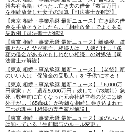
婦共有名義」だった…亡き夫の借金「数百万円」
を相続放棄した妻子の誤算【司法書士が解説】
【東京 相続・事業承継 最新ニュース】亡き親の借
金を手放そうとしたら…「相続放棄」でよくある
失敗例【司法書士が解説
【東京 相続・事業承継 最新ニュース】離婚後、疎
遠となった父が死亡。相続人は一人娘だけ…「多
額の借金があるかもしれない相続」の対処法【司
法書士が解説】
【東京 相続・事業承継 最新ニュース】【老後】頭
のいい人は「保険金の受取人」を“子供”にする！
【東京 相続・事業承継 最新ニュース】「6,000万
円実家」と「遺産5,000万円」残して〈73歳姉〉急
死→数年前に亡くなった元会社経営者の父には婚
外子が…〈65歳妹〉が複雑な相続に巻き込まれた
二つの理由【相続の専門家が解説】
【東京 相続・事業承継 最新ニュース】頭のいい人
は知っている「生前贈与のルール変更」