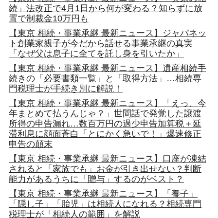
続」法改正で4月1日から何が変わる？知らずに放
置で制裁金10万円も
【東京 相続・事業承継 最新ニュース】ジャパネッ
ト創業家親子が今だから話せる事業承継の真実
「なぜ父は息子に全てを託し身を引いたか」
【東京 相続・事業承継 最新ニュース】遺産相続手
続きの「必要書類一覧」と「取得方法」…相続専
門税理士が手続き別に解説！
【東京 相続・事業承継 最新ニュース】「えっ、今
年まとめて払うんじゃ？」世間話で発覚した譲渡
所得の申告漏れ…数百万円の過少申告加算税＋延
滞利息に顔面蒼白「とにかく急いで！」爆速修正
申告の顛末
【東京 相続・事業承継 最新ニュース】口座が凍結
されると「家族でも」お金が引き出せない？判断
能力があるうちに「贈与」するのがベスト？
【東京 相続・事業承継 最新ニュース】「養子」
「隠し子」「胎児」は相続人になれる？相続専門
税理士が「相続人の範囲」を解説