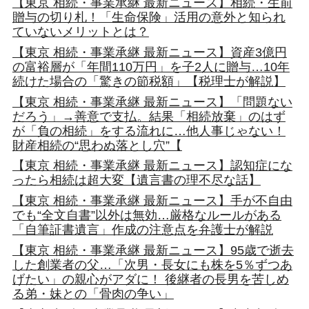
【東京 相続・事業承継 最新ニュース】相続・生前
贈与の切り札！「生命保険」活用の意外と知られ
ていないメリットとは？
【東京 相続・事業承継 最新ニュース】資産3億円
の富裕層が「年間110万円」を子2人に贈与…10年
続けた場合の「驚きの節税額」【税理士が解説】
【東京 相続・事業承継 最新ニュース】「問題ない
だろう」→善意で支払。結果「相続放棄」のはず
が「負の相続」をする流れに…他人事じゃない！
財産相続の“思わぬ落とし穴”【
【東京 相続・事業承継 最新ニュース】認知症にな
ったら相続は超大変【遺言書の理不尽な話】
【東京 相続・事業承継 最新ニュース】手が不自由
でも“全文自書”以外は無効…厳格なルールがある
「自筆証書遺言」作成の注意点を弁護士が解説
【東京 相続・事業承継 最新ニュース】95歳で逝去
した創業者の父…「次男・長女にも株を5％ずつあ
げたい」の親心がアダに！ 後継者の長男を苦しめ
る弟・妹との「骨肉の争い」