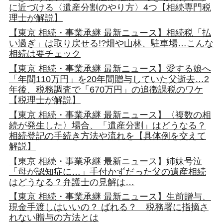
に近づける〈遺産分割のやり方〉4つ【相続専門税
理士が解説】
【東京 相続・事業承継 最新ニュース】相続税「払
い過ぎ」は取り戻せる!?畑や山林、駐車場…こんな
相続は要チェック
【東京 相続・事業承継 最新ニュース】愛する娘へ
「年間110万円」を20年間贈与していた父逝去…2
年後、税務調査で「670万円」の追徴課税のワケ
【税理士が解説】
【東京 相続・事業承継 最新ニュース】〈複数の相
続が発生した〉場合、「遺産分割」はどうなる？
相続登記の手続き方法や流れを【具体例を交えて
解説】
【東京 相続・事業承継 最新ニュース】姉妹号泣
「母が認知症に…」手付かずだった父の遺産相続
はどうなる？弁護士の見解は…
【東京 相続・事業承継 最新ニュース】生前贈与、
現金手渡しはいいの？ ばれる？ 税務署に指摘さ
れない贈与の方法とは