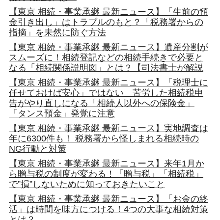
【東京 相続・事業承継 最新ニュース】「生前の預
金引き出し」はトラブルのもと？「税務署からの
指摘」を未然に防ぐ方法
【東京 相続・事業承継 最新ニュース】遺産分割が
スムーズに！相続登記などの相続手続きで必要と
なる「相続関係説明図」とは？【司法書士が解説
【東京 相続・事業承継 最新ニュース】「税理士に
任せておけば安心」ではない 苦労した相続税申
告がやり直しになる「相続人以外への保険金」
「タンス預金」発覚に注意
【東京 相続・事業承継 最新ニュース】実地調査は
年に6300件も！ 税務署から怪しまれる相続時の
NG行動と対策
【東京 相続・事業承継 最新ニュース】来年1月か
ら贈与税の制度が変わる！「贈与税」「相続税」
で”損”しないために知っておきたいこと
【東京 相続・事業承継 最新ニュース】「お金の終
活」は時間を味方につける！4つの大事な相続対策
とは？