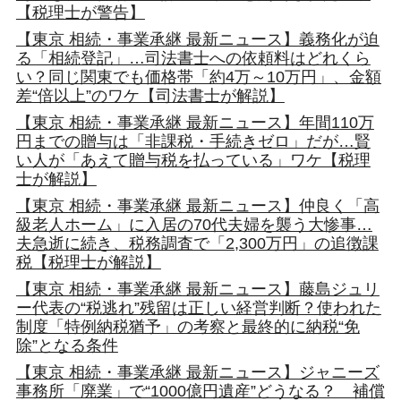
【税理士が警告】
【東京 相続・事業承継 最新ニュース】義務化が迫
る「相続登記」…司法書士への依頼料はどれくら
い？同じ関東でも価格帯「約4万～10万円」、金額
差“倍以上”のワケ【司法書士が解説】
【東京 相続・事業承継 最新ニュース】年間110万
円までの贈与は「非課税・手続きゼロ」だが…賢
い人が「あえて贈与税を払っている」ワケ【税理
士が解説】
【東京 相続・事業承継 最新ニュース】仲良く「高
級老人ホーム」に入居の70代夫婦を襲う大惨事…
夫急逝に続き、税務調査で「2,300万円」の追徴課
税【税理士が解説】
【東京 相続・事業承継 最新ニュース】藤島ジュリ
ー代表の“税逃れ”残留は正しい経営判断？使われた
制度「特例納税猶予」の考察と最終的に納税“免
除”となる条件
【東京 相続・事業承継 最新ニュース】ジャニーズ
事務所「廃業」で“1000億円遺産”どうなる？ 補償