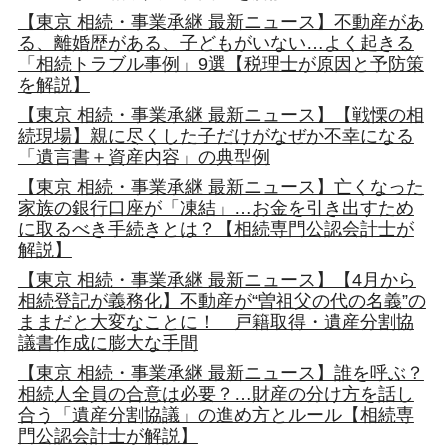
【東京 相続・事業承継 最新ニュース】不動産があ
る、離婚歴がある、子どもがいない…よく起きる
「相続トラブル事例」9選【税理士が原因と予防策
を解説】
【東京 相続・事業承継 最新ニュース】【戦慄の相
続現場】親に尽くした子だけがなぜか不幸になる
「遺言書＋資産内容」の典型例
【東京 相続・事業承継 最新ニュース】亡くなった
家族の銀行口座が「凍結」…お金を引き出すため
に取るべき手続きとは？【相続専門公認会計士が
解説】
【東京 相続・事業承継 最新ニュース】【4月から
相続登記が義務化】不動産が“曽祖父の代の名義”の
ままだと大変なことに！ 戸籍取得・遺産分割協
議書作成に膨大な手間
【東京 相続・事業承継 最新ニュース】誰を呼ぶ？
相続人全員の合意は必要？…財産の分け方を話し
合う「遺産分割協議」の進め方とルール【相続専
門公認会計士が解説】