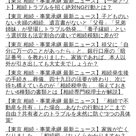
【東京 相続・事業承継 最新ニュース】【一発アウ
ト】相続トラブルを招く絶対NG行動とは？
【東京 相続・事業承継 最新ニュース】子どものい
ない夫婦の相続、遺言書がないと「父母」「兄弟
姉妹」が登場しトラブル勃発…「養子縁組」とい
う選択肢も法定割合の違いで相続税額に差が⁉
【東京 相続・事業承継 最新ニュース】祖父に「自
分に万一のことがあったら」と、銀行口座の「暗
証番号」を教わりました。家族であれば、本人以
外が引き出しても大丈夫でしょうか？
【東京 相続・事業承継 最新ニュース】相続発生後
の手続き…葬儀、四十九日の法要が終わり、次に
待ち構えているのが「相続税申告」、揃えておき
たい6種類の書類とは【相続専門税理士が解説】
【東京 相続・事業承継 最新ニュース】「相続で不
動産を共有」した場合…あなたの行動はどこまで
自由？共有者とのトラブルを未然に防ぐ“3つの具体
策”
【東京 相続・事業承継 最新ニュース】家族が亡く
なりました。「相続税」はいくらかかりますか？