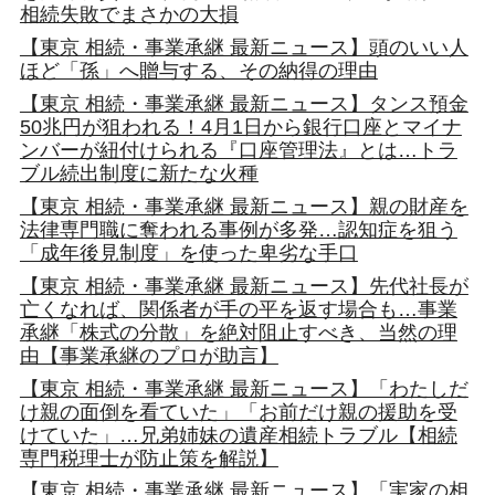
相続失敗でまさかの大損
【東京 相続・事業承継 最新ニュース】頭のいい人
ほど「孫」へ贈与する、その納得の理由
【東京 相続・事業承継 最新ニュース】タンス預金
50兆円が狙われる！4月1日から銀行口座とマイナ
ンバーが紐付けられる『口座管理法』とは…トラ
ブル続出制度に新たな火種
【東京 相続・事業承継 最新ニュース】親の財産を
法律専門職に奪われる事例が多発…認知症を狙う
「成年後見制度」を使った卑劣な手口
【東京 相続・事業承継 最新ニュース】先代社長が
亡くなれば、関係者が手の平を返す場合も…事業
承継「株式の分散」を絶対阻止すべき、当然の理
由【事業承継のプロが助言】
【東京 相続・事業承継 最新ニュース】「わたしだ
け親の面倒を看ていた」「お前だけ親の援助を受
けていた」…兄弟姉妹の遺産相続トラブル【相続
専門税理士が防止策を解説】
【東京 相続・事業承継 最新ニュース】「実家の相