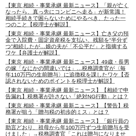
【東京 相続・事業承継 最新ニュース】「親が亡く
なったら、真っ先にコンビニへ走る」が新常識！
相続手続きで困らないためにやるべき、たった一
つのこと【税理士が解説】
【東京 相続・事業承継 最新ニュース】亡き父の預
金で入院費・固定資産税を支払い、残額を“半分ず
つ”相続したが…娘の夫が「不公平だ」と指摘する
ワケ【弁護士が解説】
【東京 相続・事業承継 最新ニュース】49歳・長男
の嫁「なにかの間違いでは」…税務調査官が〈毎
年110万円の生前贈与〉に追徴税を課したワケ【否
認されないためのポイントを税理士が解説】
【東京 相続・事業承継 最新ニュース】【相続で申
告漏れ】税務署が許さない「絶対NG行動」とは？
【東京 相続・事業承継 最新ニュース】【警告】税
務署が狙う「贈与税の初歩的ミス」とは？
【東京 相続・事業承継 最新ニュース】「銀行員の
助言どおり、祖母から年100万円ずつ生前贈与を受
けました」→税務調査官「これは贈与になりませ