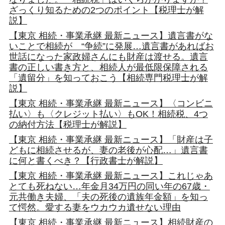
ざっくり知るための2つのポイント【税理士が解
説】
【東京 相続・事業承継 最新ニュース】遺言書がな
いことで相続が “争続”に発展…遺言書があればお
世話になった家政婦さんにも財産は渡せる。遺言
書の正しい書き方と、相続人が最低限保障される
「遺留分」を知っておこう【相続専門税理士が解
説】
【東京 相続・事業承継 最新ニュース】〈コンビニ
払い〉も〈クレジット払い〉もOK！相続税、4つ
の納付方法【税理士が解説】
【東京 相続・事業承継 最新ニュース】「財産は子
どもに相続させるが、妻の老後が心配…」遺言書
に何と書くべき？【行政書士が解説】
【東京 相続・事業承継 最新ニュース】これじゃあ
とても死ねない…年金月34万円の同い年の67歳・
元共働き夫婦、「夫の死後の遺族年金額」を知っ
て愕然。愛する妻をウカウカ遺せない理由
【東京 相続・事業承継 最新ニュース】相続財産の