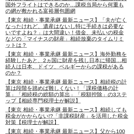
国外フライトはできるのか…課税当局から何重も
の網が敷かれる富裕層包囲網
【東京 相続・事業承継 最新ニュース】「夫が亡く
なったけれど、遺産はないし特に手続きは必要な
いですよね？」は大間違い！借金、未払いの税金
などの「マイナスの財産」相続放棄のタイムリミ
ットは？
【東京 相続・事業承継 最新ニュース】海外勤務を
経験したあと、2ヵ国に財産を残し日本に帰国…相
続人は日本、ドイツ、ベルギーからの課税がある
のか？
【東京 相続・事業承継 最新ニュース】相続税の計
算は段階を踏めば難しくない！「課税価格の計
算」「相続税の総額の算出」「税額控除」の3ステ
ップ【相続専門税理士が解説】
【東京 相続・事業承継 最新ニュース】相続しても
税金がかからない!?「非課税財産」を活用した税金
対策【税理士が解説】
【東京 相続・事業承継 最新ニュース】父から100