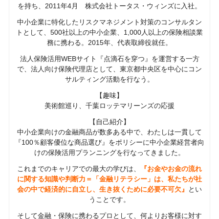
を持ち、2011年4月 株式会社トータス・ウィンズに入社。
中小企業に特化したリスクマネジメント対策のコンサルタン
トとして、500社以上の中小企業、1,000人以上の保険相談業
務に携わる。2015年、代表取締役就任。
法人保険活用WEBサイト『点滴石を穿つ』を運営する一方
で、法人向け保険代理店として、東京都中央区を中心にコン
サルティング活動を行なう。
【趣味】
美術館巡り、千葉ロッテマリーンズの応援
【自己紹介】
中小企業向けの金融商品が数多ある中で、わたしは一貫して
『100％顧客優位な商品選び』をポリシーに中小企業経営者向
けの保険活用プランニングを行なってきました。
これまでのキャリアでの最大の学びは、
『お金やお金の流れ
に関する知識や判断力＝「金融リテラシー」は、私たちが社
会の中で経済的に自立し、生き抜くために必要不可欠』
とい
うことです。
そして金融・保険に携わるプロとして、何よりお客様に対す