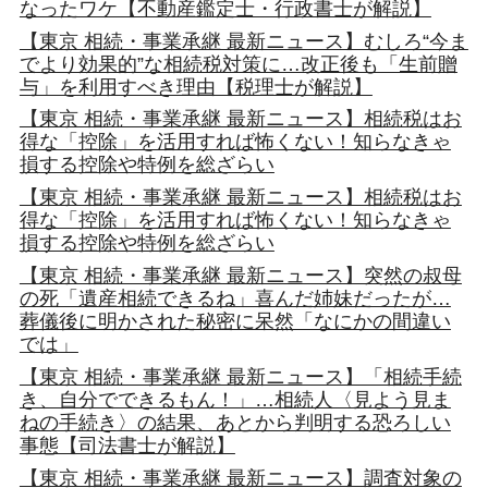
なったワケ【不動産鑑定士・行政書士が解説】
【東京 相続・事業承継 最新ニュース】むしろ“今ま
でより効果的”な相続税対策に…改正後も「生前贈
与」を利用すべき理由【税理士が解説】
【東京 相続・事業承継 最新ニュース】相続税はお
得な「控除」を活用すれば怖くない！知らなきゃ
損する控除や特例を総ざらい
【東京 相続・事業承継 最新ニュース】相続税はお
得な「控除」を活用すれば怖くない！知らなきゃ
損する控除や特例を総ざらい
【東京 相続・事業承継 最新ニュース】突然の叔母
の死「遺産相続できるね」喜んだ姉妹だったが…
葬儀後に明かされた秘密に呆然「なにかの間違い
では」
【東京 相続・事業承継 最新ニュース】「相続手続
き、自分でできるもん！」…相続人〈見よう見ま
ねの手続き〉の結果、あとから判明する恐ろしい
事態【司法書士が解説】
【東京 相続・事業承継 最新ニュース】調査対象の