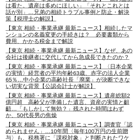
は看た。遺産は多めにほしい」「それとこれとは
話が別」…兄弟の相続トラブル事例と防止・解決
策【税理士の解説】
【東京 相続・事業承継 最新ニュース】相続したマ
ンションの名義変更の手続きは？ 必要書類から
費用、かかる税金まで解説
【東京 相続・事業承継 最新ニュース】なぜ、あの
会社は後継者に交代してから急成長できたのか？
【東京 相続・事業承継 最新ニュース】〈日本企業
の実情〉経営者の平均年齢63歳、赤字の法人企業
65％…中小企業の高齢社長「廃業」が決断できな
い切実な背景【公認会計士が解説】
【東京 相続・事業承継 最新ニュース】遺産総額2
億円超 高齢父が準備した遺言、資産の実情と齟
齬…「もしかして無効？」残された時間はわず
か、50代長男の焦燥
【東京 相続・事業承継 最新ニュース】調査官「認
められません」…10年間〈毎年100万円の生前贈
与〉も、税務署に「課税対象」と判断されたワケ