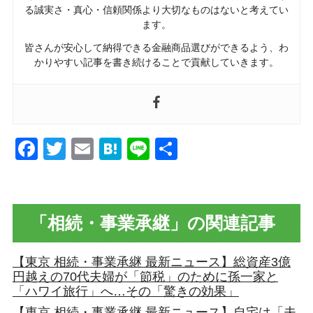
る誠実さ・真心・信頼関係より大切なものはないと考えてい
ます。
皆さんが安心して納得できる金融商品選びができるよう、わ
かりやすい記事を書き続けることで貢献していきます。
Facebook
Twitter
Email
Hatena
Line
共
有
「相続・事業承継」の関連記事
【東京 相続・事業承継 最新ニュース】総資産3億
円越えの70代夫婦が「節税」のために孫一家と
「ハワイ旅行」へ…その「驚きの効果」
【東京 相続・事業承継 最新ニュース】自宅は「夫