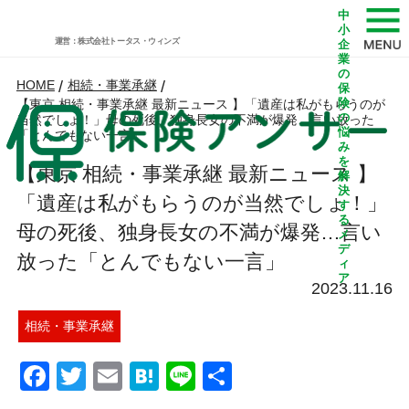
中
小
運営：株式会社トータス・ウィンズ
企
業
の
HOME
/
相続・事業承継
/
保
険
【東京 相続・事業承継 最新ニュース 】「遺産は私がもらうのが
の
当然でしょ！」母の死後、独身長女の不満が爆発…言い放った
悩
「とんでもない一言」
み
を
【東京 相続・事業承継 最新ニュース 】
解
決
「遺産は私がもらうのが当然でしょ！」
す
る
母の死後、独身長女の不満が爆発…言い
メ
デ
放った「とんでもない一言」
ィ
ア
2023.11.16
相続・事業承継
Facebook
Twitter
Email
Hatena
Line
共
有