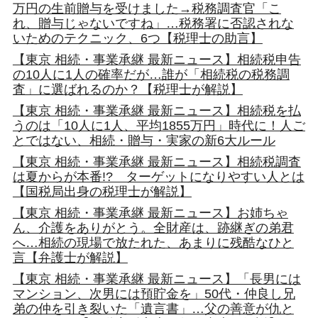
万円の生前贈与を受けました→税務調査官「こ
れ、贈与じゃないですね」…税務署に否認されな
いためのテクニック、6つ【税理士の助言】
【東京 相続・事業承継 最新ニュース】相続税申告
の10人に1人の確率だが…誰が「相続税の税務調
査」に選ばれるのか？【税理士が解説】
【東京 相続・事業承継 最新ニュース】相続税を払
うのは「10人に1人、平均1855万円」時代に！人ご
とではない、相続・贈与・実家の新6大ルール
【東京 相続・事業承継 最新ニュース】相続税調査
は夏からが本番!? ターゲットになりやすい人とは
【国税局出身の税理士が解説】
【東京 相続・事業承継 最新ニュース】お姉ちゃ
ん、介護をありがとう。全財産は、跡継ぎの弟君
へ…相続の現場で放たれた、あまりに残酷なひと
言【弁護士が解説】
【東京 相続・事業承継 最新ニュース】「長男には
マンション、次男には預貯金を」50代・仲良し兄
弟の仲を引き裂いた「遺言書」…父の善意が仇と