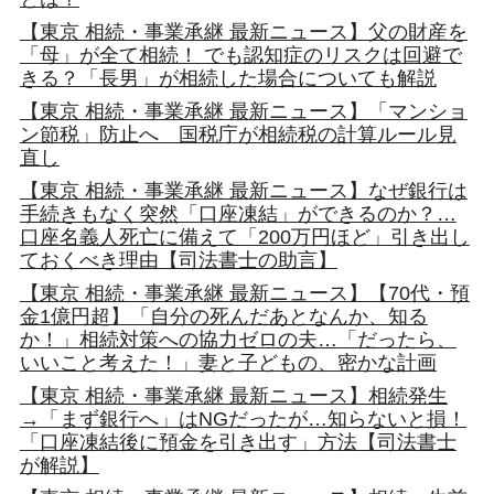
【東京 相続・事業承継 最新ニュース】父の財産を
「母」が全て相続！ でも認知症のリスクは回避で
きる？「長男」が相続した場合についても解説
【東京 相続・事業承継 最新ニュース】「マンショ
ン節税」防止へ 国税庁が相続税の計算ルール見
直し
【東京 相続・事業承継 最新ニュース】なぜ銀行は
手続きもなく突然「口座凍結」ができるのか？…
口座名義人死亡に備えて「200万円ほど」引き出し
ておくべき理由【司法書士の助言】
【東京 相続・事業承継 最新ニュース】【70代・預
金1億円超】「自分の死んだあとなんか、知る
か！」相続対策への協力ゼロの夫…「だったら、
いいこと考えた！」妻と子どもの、密かな計画
【東京 相続・事業承継 最新ニュース】相続発生
→「まず銀行へ」はNGだったが…知らないと損！
「口座凍結後に預金を引き出す」方法【司法書士
が解説】