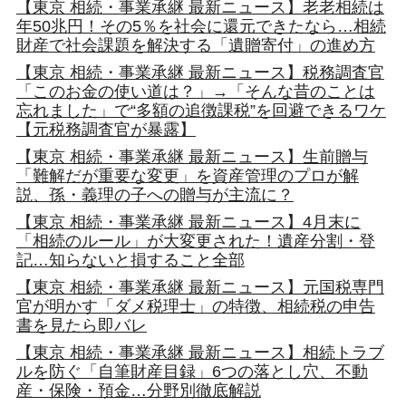
【東京 相続・事業承継 最新ニュース】老老相続は
年50兆円！その5％を社会に還元できたなら…相続
財産で社会課題を解決する「遺贈寄付」の進め方
【東京 相続・事業承継 最新ニュース】税務調査官
「このお金の使い道は？」→「そんな昔のことは
忘れました」で“多額の追徴課税”を回避できるワケ
【元税務調査官が暴露】
【東京 相続・事業承継 最新ニュース】生前贈与
「難解だが重要な変更」を資産管理のプロが解
説、孫・義理の子への贈与が主流に？
【東京 相続・事業承継 最新ニュース】4月末に
「相続のルール」が大変更された！遺産分割・登
記…知らないと損すること全部
【東京 相続・事業承継 最新ニュース】元国税専門
官が明かす「ダメ税理士」の特徴、相続税の申告
書を見たら即バレ
【東京 相続・事業承継 最新ニュース】相続トラブ
ルを防ぐ「自筆財産目録」6つの落とし穴、不動
産・保険・預金…分野別徹底解説