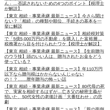
ん」…否認されないための4つのポイント【税理士
が解説】
【東京 相続・事業承継 最新ニュース】今さら聞け
ない？「相続」の種類や順位、手続きの基本を一
挙に解説
【東京 相続・事業承継 最新ニュース】相続税対策
で「5億5,000万円の不動産」を購入した富裕層…
税務署から目を付けられたワケ【税理士が解説】
【東京 相続・事業承継 最新ニュース】【生前贈与
のウラ技】頭のいい人は、贈与されたお金をどう
使っている？
【東京 相続・事業承継 最新ニュース】年110万円
以下なら贈与税はかからないんじゃない
の！？……暦年贈与の怖～い話
【東京 相続・事業承継 最新ニュース】80代母の死
で、実家を相続するはずが…亡き父の秘密主義が
招いた、50代女性の老後計画「大番狂わせ」の悲
劇
【東京 相続・事業承継 最新ニュース】「親の面倒