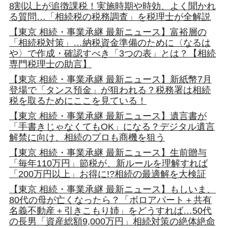
8割以上が追徴課税！実施時期や時効、よく聞かれ
る質問…「相続税の税務調査」を税理士が全解説
【東京 相続・事業承継 最新ニュース】富裕層の
「相続税対策」…納税資金準備のために〈なるは
や〉で作成・確認すべき「3つの表」とは？【相続
専門税理士の助言】
【東京 相続・事業承継 最新ニュース】新紙幣7月
登場で「タンス預金」が狙われる？税務署は相続
税を取るためにここを見ている！
【東京 相続・事業承継 最新ニュース】遺言書が
「手書きじゃなくてもOK」になる？デジタル遺言
解禁に向け、相続のプロも商機を狙う
【東京 相続・事業承継 最新ニュース】生前贈与
「毎年110万円」節税が、新ルールを理解すれば
「200万円以上」お得に!?相続の最適解を大検証
【東京 相続・事業承継 最新ニュース】もしいま、
80代の母が亡くなったら？「ボロアパート＋共有
名義不動産＋引きこもり姉」をどうすれば…50代
の長男「資産総額9,000万円」相続対策の絶体絶命