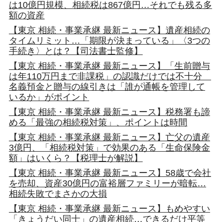
は10億円規模、相続税は867億円…それでも残る多
額の資産
【東京 相続・事業承継 最新ニュース】遺産相続の
タイムリミット…「期限が決まっている」〈3つの
手続き〉とは？【司法書士監修】
【東京 相続・事業承継 最新ニュース】「生前贈与
は年110万円まで非課税」の認識だけでは不十分
名義預金と贈与の線引きは「誰が通帳を管理して
いるか」がポイント
【東京 相続・事業承継 最新ニュース】税務署も諦
める「最強の相続税対策」、ポイントは時間
【東京 相続・事業承継 最新ニュース】亡父の遺産
3億円、「相続税対策」で効果のある「生命保険金
額」はいくら？【税理士が解説】
【東京 相続・事業承継 最新ニュース】58歳で会社
を売却、資産30億円の富裕層ファミリーが暗転…
相続失敗でまさかの大損
【東京 相続・事業承継 最新ニュース】もめやすい
「きょうだい同士」の遺産相続…できるだけ平等