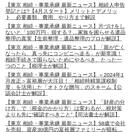
【東京 相続・事業承継 最新ニュース】相続人申告
登記とは?【4月スタート】メリットとデメリッ
ト 必要書類、費用、やり方まで解説
【東京 相続・事業承継 最新ニュース】片づけをし
ないと「100万円」損する？…家族を困らせる遺品
整理の真実【生前整理・遺品整理のプロが解説】
【東京 相続・事業承継 最新ニュース】「親が亡く
なったら、真っ先にコンビニへ走る」が新常識！
相続手続きで困らないためにやるべき、たった一
つのこと【税理士が解説】
【東京 相続・事業承継 最新ニュース】＜2024年1
月改正＞富裕層が大注目！「相続時精算課税制
度」を活用した「オトクな贈与」のスキーム【公
認会計士が解説】
【東京 相続・事業承継 最新ニュース】「財産の分
け方」で〈税金のかかり方〉は変わるが…税対策
よりも先に“確認すべきこと”【司法書士が解説】
【東京 相続・事業承継 最新ニュース】58歳で会社
を売却、資産30億円の富裕層ファミリーが暗転…