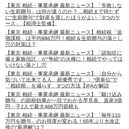
【東京 相続・事業承継 最新ニュース】「失敗しな
い生前贈与」は何が違うのか？…相続まで待たず
に“生前贈与”で財産を渡したほうがよい「3つのケ
ース」【税理士監修】
【東京 相続・事業承継 最新ニュース】相続税「追
徴課税」は平均886万円！相続＆生前贈与の落とし
穴の対策は？
【東京 相続・事業承継 最新ニュース】「認知症に
備え家族信託」が“争続”の火種に！相続でやっては
いけない落とし穴
【東京 相続・事業承継 最新ニュース】〈自分から
気づいて出来てる人、超優秀です。〉“億単位”で
「相続税」を減らす、3つの方法【IFAが解説
【東京 相続・事業承継 最新ニュース】「駆け込み
贈与」の節税効果が一目でわかる早見表、資産3億
円・子2人で最大468万円節税も
【東京 相続・事業承継 最新ニュース】「毎年110
万円を贈与」のお得度が変わる！65年ぶり大改正
後の“最適解”は？