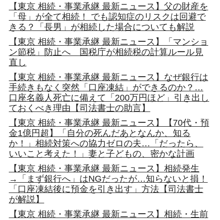
【東京 相続・事業承継 最新ニュース】父の財産を
「母」が全て相続！ でも認知症のリスクは回避で
きる？「長男」が相続した場合についても解説
【東京 相続・事業承継 最新ニュース】「マンショ
ン節税」防止へ 国税庁が相続税の計算ルール見
直し
【東京 相続・事業承継 最新ニュース】なぜ銀行は
手続きもなく突然「口座凍結」ができるのか？…
口座名義人死亡に備えて「200万円ほど」引き出し
ておくべき理由【司法書士の助言】
【東京 相続・事業承継 最新ニュース】【70代・預
金1億円超】「自分の死んだあとなんか、知る
か！」相続対策への協力ゼロの夫…「だったら、
いいこと考えた！」妻と子どもの、密かな計画
【東京 相続・事業承継 最新ニュース】相続発生
→「まず銀行へ」はNGだったが…知らないと損！
「口座凍結後に預金を引き出す」方法【司法書士
が解説】
【東京 相続・事業承継 最新ニュース】相続・生前