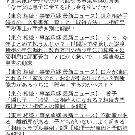
ト創業家親子が今だから話せる事業承継の真実
「なぜ父は息子に全てを託し身を引いたか」
【東京 相続・事業承継 最新ニュース】遺産相続手
続きの「必要書類一覧」と「取得方法」…相続専
門税理士が手続き別に解説！
【東京 相続・事業承継 最新ニュース】「えっ、今
年まとめて払うんじゃ？」世間話で発覚した譲渡
所得の申告漏れ…数百万円の過少申告加算税＋延
滞利息に顔面蒼白「とにかく急いで！」爆速修正
申告の顛末
【東京 相続・事業承継 最新ニュース】口座が凍結
されると「家族でも」お金が引き出せない？判断
能力があるうちに「贈与」するのがベスト？
【東京 相続・事業承継 最新ニュース】「養子」
「隠し子」「胎児」は相続人になれる？相続専門
税理士が「相続人の範囲」を解説
【東京 相続・事業承継 最新ニュース】不動産があ
る、離婚歴がある、子どもがいない…よく起きる
「相続トラブル事例」9選【税理士が原因と予防策
を解説】