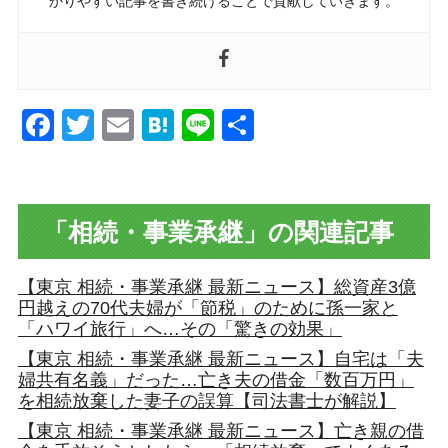
かりやすい記事を書き続けることで貢献していきます。
Facebook
Twitter
Email
Hatena
Line
共
有
「相続・事業承継」の関連記事
【東京 相続・事業承継 最新ニュース】総資産3億
円越えの70代夫婦が「節税」のために孫一家と
「ハワイ旅行」へ…その「驚きの効果」
【東京 相続・事業承継 最新ニュース】自宅は「夫
婦共有名義」だった…亡き夫の借金「数百万円」
を相続放棄した妻子の誤算【司法書士が解説】
【東京 相続・事業承継 最新ニュース】亡き親の借