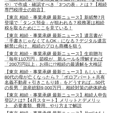
や〉で作成・確認すべき「3つの表」とは？【相続
専門税理士の助言】
【東京 相続・事業承継 最新ニュース】新紙幣7月
登場で「タンス預金」が狙われる？税務署は相続
税を取るためにここを見ている！
【東京 相続・事業承継 最新ニュース】遺言書が
「手書きじゃなくてもOK」になる？デジタル遺言
解禁に向け、相続のプロも商機を狙う
【東京 相続・事業承継 最新ニュース】生前贈与
「毎年110万円」節税が、新ルールを理解すれば
「200万円以上」お得に!?相続の最適解を大検証
【東京 相続・事業承継 最新ニュース】もしいま、
80代の母が亡くなったら？「ボロアパート＋共有
名義不動産＋引きこもり姉」をどうすれば…50代
の長男「資産総額9,000万円」相続対策の絶体絶命
【東京 相続・事業承継 最新ニュース】相続人申告
登記とは?【4月スタート】メリットとデメリッ
ト 必要書類、費用、やり方まで解説