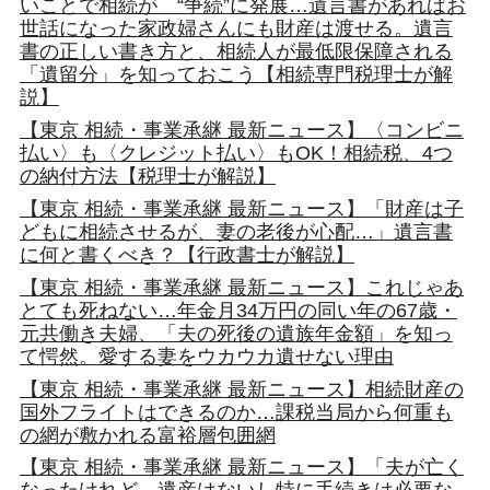
いことで相続が “争続”に発展…遺言書があればお
世話になった家政婦さんにも財産は渡せる。遺言
書の正しい書き方と、相続人が最低限保障される
「遺留分」を知っておこう【相続専門税理士が解
説】
【東京 相続・事業承継 最新ニュース】〈コンビニ
払い〉も〈クレジット払い〉もOK！相続税、4つ
の納付方法【税理士が解説】
【東京 相続・事業承継 最新ニュース】「財産は子
どもに相続させるが、妻の老後が心配…」遺言書
に何と書くべき？【行政書士が解説】
【東京 相続・事業承継 最新ニュース】これじゃあ
とても死ねない…年金月34万円の同い年の67歳・
元共働き夫婦、「夫の死後の遺族年金額」を知っ
て愕然。愛する妻をウカウカ遺せない理由
【東京 相続・事業承継 最新ニュース】相続財産の
国外フライトはできるのか…課税当局から何重も
の網が敷かれる富裕層包囲網
【東京 相続・事業承継 最新ニュース】「夫が亡く