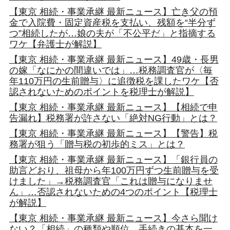
【東京 相続・事業承継 最新ニュース】亡き父の預
金で入院費・固定資産税を支払い、残額を“半分ず
つ”相続したが…娘の夫が「不公平だ」と指摘する
ワケ【弁護士が解説】
【東京 相続・事業承継 最新ニュース】49歳・長男
の嫁「なにかの間違いでは」…税務調査官が〈毎
年110万円の生前贈与〉に追徴税を課したワケ【否
認されないためのポイントを税理士が解説】
【東京 相続・事業承継 最新ニュース】【相続で申
告漏れ】税務署が許さない「絶対NG行動」とは？
【東京 相続・事業承継 最新ニュース】【警告】税
務署が狙う「贈与税の初歩的ミス」とは？
【東京 相続・事業承継 最新ニュース】「銀行員の
助言どおり、祖母から年100万円ずつ生前贈与を受
けました」→税務調査官「これは贈与になりませ
ん」…否認されないための4つのポイント【税理士
が解説】
【東京 相続・事業承継 最新ニュース】今さら聞け
ない？「相続」の種類や順位、手続きの基本を一