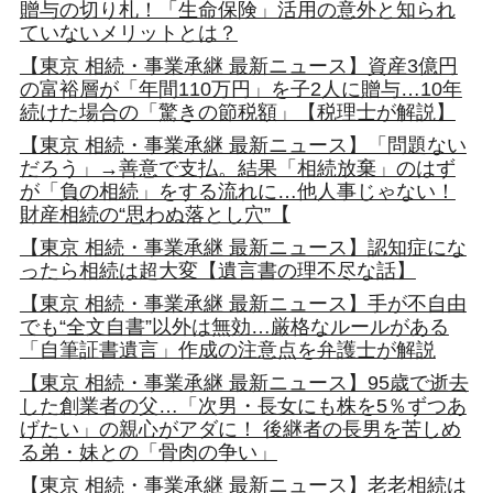
贈与の切り札！「生命保険」活用の意外と知られ
ていないメリットとは？
【東京 相続・事業承継 最新ニュース】資産3億円
の富裕層が「年間110万円」を子2人に贈与…10年
続けた場合の「驚きの節税額」【税理士が解説】
【東京 相続・事業承継 最新ニュース】「問題ない
だろう」→善意で支払。結果「相続放棄」のはず
が「負の相続」をする流れに…他人事じゃない！
財産相続の“思わぬ落とし穴”【
【東京 相続・事業承継 最新ニュース】認知症にな
ったら相続は超大変【遺言書の理不尽な話】
【東京 相続・事業承継 最新ニュース】手が不自由
でも“全文自書”以外は無効…厳格なルールがある
「自筆証書遺言」作成の注意点を弁護士が解説
【東京 相続・事業承継 最新ニュース】95歳で逝去
した創業者の父…「次男・長女にも株を5％ずつあ
げたい」の親心がアダに！ 後継者の長男を苦しめ
る弟・妹との「骨肉の争い」
【東京 相続・事業承継 最新ニュース】老老相続は