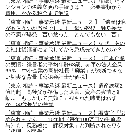
【東京 相続・事業承継 最新ニュース】相続したマ
ンションの名義変更の手続きは？ 必要書類から
費用、かかる税金まで解説
【東京 相続・事業承継 最新ニュース 】「遺産は私
がもらうのが当然でしょ！」母の死後、独身長女
の不満が爆発…言い放った「とんでもない一言」
【東京 相続・事業承継 最新ニュース】なぜ、あの
会社は後継者に交代してから急成長できたのか？
【東京 相続・事業承継 最新ニュース】〈日本企業
の実情〉経営者の平均年齢63歳、赤字の法人企業
65％…中小企業の高齢社長「廃業」が決断できな
い切実な背景【公認会計士が解説】
【東京 相続・事業承継 最新ニュース】遺産総額2
億円超 高齢父が準備した遺言、資産の実情と齟
齬…「もしかして無効？」残された時間はわず
か、50代長男の焦燥
【東京 相続・事業承継 最新ニュース】調査官「認
められません」…10年間〈毎年100万円の生前贈
与〉も、税務署に「課税対象」と判断されたワケ
【税理士が警告】