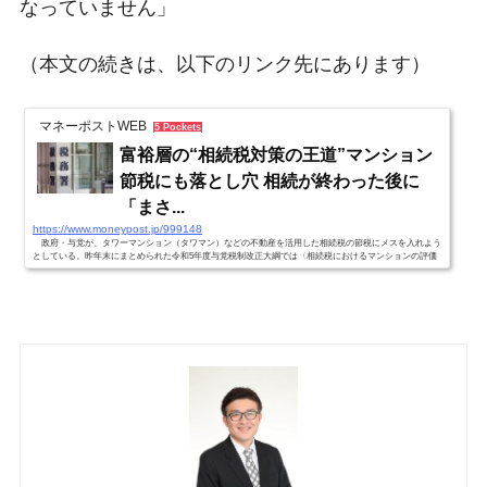
なっていません」
（本文の続きは、以下のリンク先にあります）
マネーポストWEB
5 Pockets
富裕層の“相続税対策の王道”マンション
節税にも落とし穴 相続が終わった後に
「まさ...
https://www.moneypost.jp/999148
政府・与党が、タワーマンション（タワマン）などの不動産を活用した相続税の節税にメスを入れよう
としている。昨年末にまとめられた令和5年度与党税制改正大綱では〈相続税におけるマンションの評価
方法ついては...