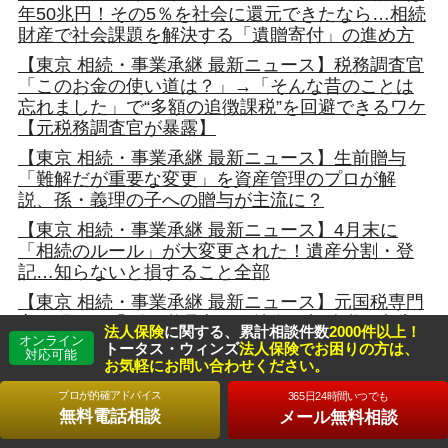
年50兆円！その5％を社会に還元できたなら…相続
財産で社会課題を解決する「遺贈寄付」の進め方
【東京 相続・事業承継 最新ニュース】税務調査官
「このお金の使い道は？」→「そんな昔のことは
忘れました」で“多額の追徴課税”を回避できるワケ
【元税務調査官が暴露】
【東京 相続・事業承継 最新ニュース】生前贈与
「難解だが重要な変更」を資産管理のプロが解
説、孫・義理の子への贈与が主流に？
【東京 相続・事業承継 最新ニュース】4月末に
「相続のルール」が大変更された！遺産分割・登
記…知らないと損すること全部
【東京 相続・事業承継 最新ニュース】元国税専門
官が明かす「ダメ税理士」の特徴、相続税の申告
法人保険
に関する、累計相談件数
2000件以上！
オンライン
書を見たら即バレ
トータス・ウィンズ
法人保険でお困りの方は、
対応可能
お気軽にお問い合わせください。
【東京 相続・事業承継 最新ニュース】相続トラブ
ルを防ぐ「自筆財産目録」6つの落とし穴、不動
プロが的確アドバイス
365日24時間いつでも
産・保険・預金…分野別徹底解説
無料電話相談
メール無料相談
【東京 相続・事業承継 最新ニュース】4月に“遺産