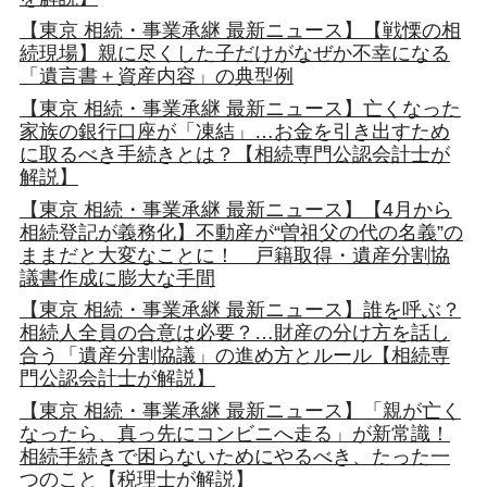
【東京 相続・事業承継 最新ニュース】【戦慄の相
続現場】親に尽くした子だけがなぜか不幸になる
「遺言書＋資産内容」の典型例
【東京 相続・事業承継 最新ニュース】亡くなった
家族の銀行口座が「凍結」…お金を引き出すため
に取るべき手続きとは？【相続専門公認会計士が
解説】
【東京 相続・事業承継 最新ニュース】【4月から
相続登記が義務化】不動産が“曽祖父の代の名義”の
ままだと大変なことに！ 戸籍取得・遺産分割協
議書作成に膨大な手間
【東京 相続・事業承継 最新ニュース】誰を呼ぶ？
相続人全員の合意は必要？…財産の分け方を話し
合う「遺産分割協議」の進め方とルール【相続専
門公認会計士が解説】
【東京 相続・事業承継 最新ニュース】「親が亡く
なったら、真っ先にコンビニへ走る」が新常識！
相続手続きで困らないためにやるべき、たった一
つのこと【税理士が解説】