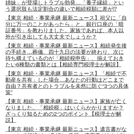
姉妹」が登場しトラブル勃発…「養子縁組」とい
う選択肢も法定割合の違いで相続税額に差が⁉
【東京 相続・事業承継 最新ニュース】祖父に「自
分に万一のことがあったら」と、銀行口座の「暗
証番号」を教わりました。家族であれば、本人以
外が引き出しても大丈夫でしょうか？
【東京 相続・事業承継 最新ニュース】相続発生後
の手続き…葬儀、四十九日の法要が終わり、次に
待ち構えているのが「相続税申告」、揃えておき
たい6種類の書類とは【相続専門税理士が解説】
【東京 相続・事業承継 最新ニュース】「相続で不
動産を共有」した場合…あなたの行動はどこまで
自由？共有者とのトラブルを未然に防ぐ“3つの具体
策”
【東京 相続・事業承継 最新ニュース】家族が亡く
なりました。「相続税」はいくらかかりますか？
ざっくり知るための2つのポイント【税理士が解
説】
【東京 相続・事業承継 最新ニュース】遺言書がな