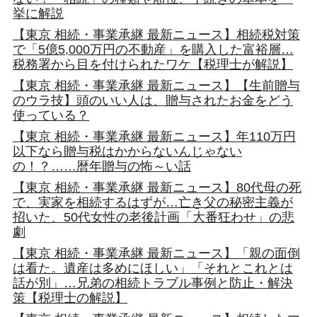
挙に解説
【東京 相続・事業承継 最新ニュース】相続税対策
で「5億5,000万円の不動産」を購入した富裕層…
税務署から目を付けられたワケ【税理士が解説】
【東京 相続・事業承継 最新ニュース】【生前贈与
のウラ技】頭のいい人は、贈与されたお金をどう
使っている？
【東京 相続・事業承継 最新ニュース】年110万円
以下なら贈与税はかからないんじゃない
の！？……暦年贈与の怖～い話
【東京 相続・事業承継 最新ニュース】80代母の死
で、実家を相続するはずが…亡き父の秘密主義が
招いた、50代女性の老後計画「大番狂わせ」の悲
劇
【東京 相続・事業承継 最新ニュース】「親の面倒
は看た。遺産は多めにほしい」「それとこれとは
話が別」…兄弟の相続トラブル事例と防止・解決
策【税理士の解説】