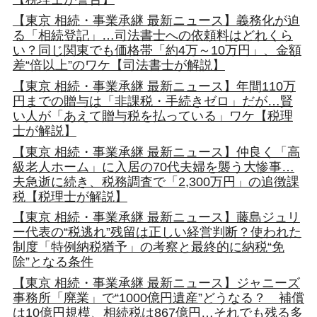
【東京 相続・事業承継 最新ニュース】義務化が迫
る「相続登記」…司法書士への依頼料はどれくら
い？同じ関東でも価格帯「約4万～10万円」、金額
差“倍以上”のワケ【司法書士が解説】
【東京 相続・事業承継 最新ニュース】年間110万
円までの贈与は「非課税・手続きゼロ」だが…賢
い人が「あえて贈与税を払っている」ワケ【税理
士が解説】
【東京 相続・事業承継 最新ニュース】仲良く「高
級老人ホーム」に入居の70代夫婦を襲う大惨事…
夫急逝に続き、税務調査で「2,300万円」の追徴課
税【税理士が解説】
【東京 相続・事業承継 最新ニュース】藤島ジュリ
ー代表の“税逃れ”残留は正しい経営判断？使われた
制度「特例納税猶予」の考察と最終的に納税“免
除”となる条件
【東京 相続・事業承継 最新ニュース】ジャニーズ
事務所「廃業」で“1000億円遺産”どうなる？ 補償
は10億円規模、相続税は867億円…それでも残る多