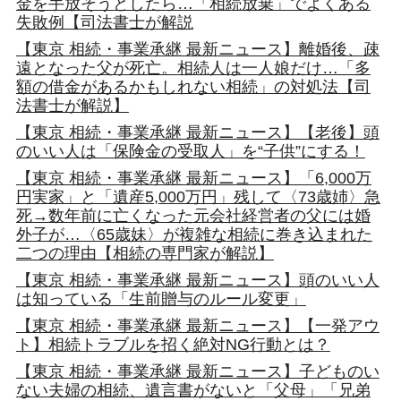
金を手放そうとしたら…「相続放棄」でよくある
失敗例【司法書士が解説
【東京 相続・事業承継 最新ニュース】離婚後、疎
遠となった父が死亡。相続人は一人娘だけ…「多
額の借金があるかもしれない相続」の対処法【司
法書士が解説】
【東京 相続・事業承継 最新ニュース】【老後】頭
のいい人は「保険金の受取人」を“子供”にする！
【東京 相続・事業承継 最新ニュース】「6,000万
円実家」と「遺産5,000万円」残して〈73歳姉〉急
死→数年前に亡くなった元会社経営者の父には婚
外子が…〈65歳妹〉が複雑な相続に巻き込まれた
二つの理由【相続の専門家が解説】
【東京 相続・事業承継 最新ニュース】頭のいい人
は知っている「生前贈与のルール変更」
【東京 相続・事業承継 最新ニュース】【一発アウ
ト】相続トラブルを招く絶対NG行動とは？
【東京 相続・事業承継 最新ニュース】子どものい
ない夫婦の相続、遺言書がないと「父母」「兄弟