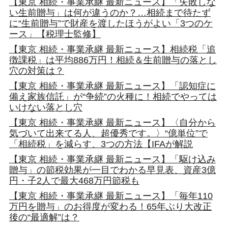
【東京 相続・事業承継 最新ニュース】「失敗しな
い生前贈与」は何が違うのか？…相続まで待たず
に“生前贈与”で財産を渡したほうがよい「3つのケ
ース」【税理士監修】
【東京 相続・事業承継 最新ニュース】相続税「追
徴課税」は平均886万円！相続＆生前贈与の落とし
穴の対策は？
【東京 相続・事業承継 最新ニュース】「認知症に
備え家族信託」が“争続”の火種に！相続でやっては
いけない落とし穴
【東京 相続・事業承継 最新ニュース】〈自分から
気づいて出来てる人、超優秀です。〉“億単位”で
「相続税」を減らす、3つの方法【IFAが解説
【東京 相続・事業承継 最新ニュース】「駆け込み
贈与」の節税効果が一目でわかる早見表、資産3億
円・子2人で最大468万円節税も
【東京 相続・事業承継 最新ニュース】「毎年110
万円を贈与」のお得度が変わる！65年ぶり大改正
後の“最適解”は？