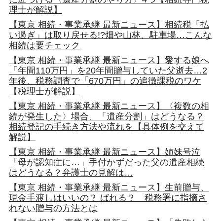
理士が解説】
【東京 相続・事業承継 最新ニュース】相続税「払
い過ぎ」は取り戻せる!?畑や山林、駐車場…こんな
相続は要チェック
【東京 相続・事業承継 最新ニュース】愛する娘へ
「年間110万円」を20年間贈与していた父逝去…2
年後、税務調査で「670万円」の追徴課税のワケ
【税理士が解説】
【東京 相続・事業承継 最新ニュース】〈複数の相
続が発生した〉場合、「遺産分割」はどうなる？
相続登記の手続き方法や流れを【具体例を交えて
解説】
【東京 相続・事業承継 最新ニュース】姉妹号泣
「母が認知症に…」手付かずだった父の遺産相続
はどうなる？弁護士の見解は…
【東京 相続・事業承継 最新ニュース】生前贈与、
現金手渡しはいいの？ ばれる？ 税務署に指摘さ
れない贈与の方法とは