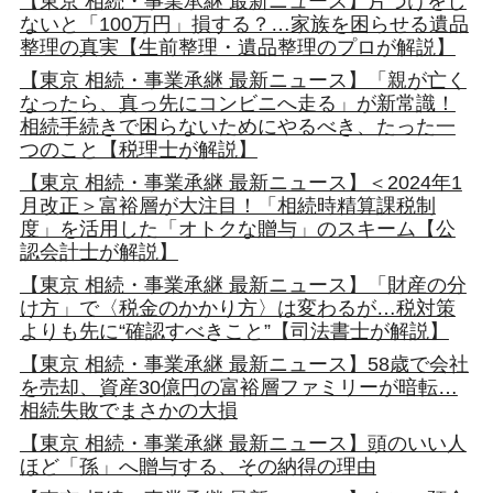
【東京 相続・事業承継 最新ニュース】片づけをし
ないと「100万円」損する？…家族を困らせる遺品
整理の真実【生前整理・遺品整理のプロが解説】
【東京 相続・事業承継 最新ニュース】「親が亡く
なったら、真っ先にコンビニへ走る」が新常識！
相続手続きで困らないためにやるべき、たった一
つのこと【税理士が解説】
【東京 相続・事業承継 最新ニュース】＜2024年1
月改正＞富裕層が大注目！「相続時精算課税制
度」を活用した「オトクな贈与」のスキーム【公
認会計士が解説】
【東京 相続・事業承継 最新ニュース】「財産の分
け方」で〈税金のかかり方〉は変わるが…税対策
よりも先に“確認すべきこと”【司法書士が解説】
【東京 相続・事業承継 最新ニュース】58歳で会社
を売却、資産30億円の富裕層ファミリーが暗転…
相続失敗でまさかの大損
【東京 相続・事業承継 最新ニュース】頭のいい人
ほど「孫」へ贈与する、その納得の理由