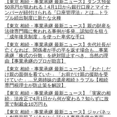
【東京 相続・事業承継 最新ニュース】タンス預金
50兆円が狙われる！4月1日から銀行口座とマイナ
ンバーが紐付けられる『口座管理法』とは…トラ
ブル続出制度に新たな火種
【東京 相続・事業承継 最新ニュース】親の財産を
法律専門職に奪われる事例が多発…認知症を狙う
「成年後見制度」を使った卑劣な手口
【東京 相続・事業承継 最新ニュース】先代社長が
亡くなれば、関係者が手の平を返す場合も…事業
承継「株式の分散」を絶対阻止すべき、当然の理
由【事業承継のプロが助言】
【東京 相続・事業承継 最新ニュース】「わたしだ
け親の面倒を看ていた」「お前だけ親の援助を受
けていた」…兄弟姉妹の遺産相続トラブル【相続
専門税理士が防止策を解説】
【東京 相続・事業承継 最新ニュース】「実家の相
続」法改正で4月1日から何が変わる？知らずに放
置で制裁金10万円も
【東京 相続・事業承継 最新ニュース】ジャパネッ