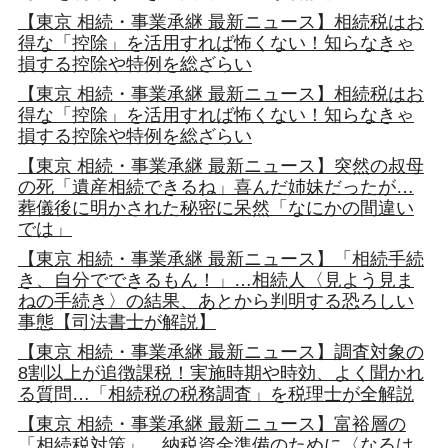
【東京 相続・事業承継 最新ニュース】相続税はお
得な「控除」を活用すれば怖くない！知らなきゃ
損する控除や特例を総ざらい
【東京 相続・事業承継 最新ニュース】相続税はお
得な「控除」を活用すれば怖くない！知らなきゃ
損する控除や特例を総ざらい
【東京 相続・事業承継 最新ニュース】突然の叔母
の死「遺産相続できるね」喜んだ姉妹だったが…
葬儀後に明かされた秘密に呆然「なにかの間違い
では」
【東京 相続・事業承継 最新ニュース】「相続手続
き、自分でできるもん！」…相続人〈見よう見ま
ねの手続き〉の結果、あとから判明する恐ろしい
事態【司法書士が解説】
【東京 相続・事業承継 最新ニュース】調査対象の
8割以上が追徴課税！実施時期や時効、よく聞かれ
る質問…「相続税の税務調査」を税理士が全解説
【東京 相続・事業承継 最新ニュース】富裕層の
「相続税対策」…納税資金準備のために〈なるは