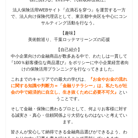
法人保険活用WEBサイト『点滴石を穿つ』を運営する一方
で、法人向け保険代理店として、東京都中央区を中心にコン
サルティング活動を行なう。
【趣味】
美術館巡り、千葉ロッテマリーンズの応援
【自己紹介】
中小企業向けの金融商品が数多ある中で、わたしは一貫して
『100％顧客優位な商品選び』をポリシーに中小企業経営者向
けの保険活用プランニングを行なってきました。
これまでのキャリアでの最大の学びは、
『お金やお金の流れ
に関する知識や判断力＝「金融リテラシー」は、私たちが社
会の中で経済的に自立し、生き抜くために必要不可欠』
とい
うことです。
そして金融・保険に携わるプロとして、何よりお客様に対す
る誠実さ・真心・信頼関係より大切なものはないと考えてい
ます。
皆さんが安心して納得できる金融商品選びができるよう、わ