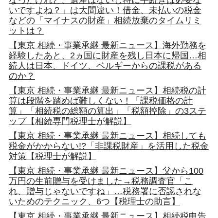
なったけれど、遺産はないし特に手続きは必要な
いですよね？」は大間違い！借金、未払いの税金
などの「マイナスの財産」相続放棄のタイムリミ
ットは？
【東京 相続・事業承継 最新ニュース】海外勤務を
経験したあと、2ヵ国に財産を残し日本に帰国…相
続人は日本、ドイツ、ベルギーからの課税がある
のか？
【東京 相続・事業承継 最新ニュース】相続税の計
算は段階を踏めば難しくない！「課税価格の計
算」「相続税の総額の算出」「税額控除」の3ステ
ップ【相続専門税理士が解説】
【東京 相続・事業承継 最新ニュース】相続しても
税金がかからない!?「非課税財産」を活用した税金
対策【税理士が解説】
【東京 相続・事業承継 最新ニュース】父から100
万円の生前贈与を受けました→税務調査官「こ
れ、贈与じゃないですね」…税務署に否認されな
いためのテクニック、6つ【税理士の助言】
【東京 相続・事業承継 最新ニュース】相続税申告