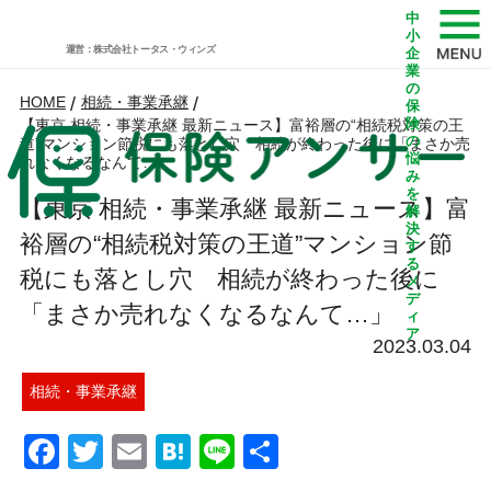
中
小
運営：株式会社トータス・ウィンズ
企
業
の
HOME
/
相続・事業承継
/
保
険
【東京 相続・事業承継 最新ニュース】富裕層の“相続税対策の王
の
道”マンション節税にも落とし穴 相続が終わった後に「まさか売
悩
れなくなるなんて…」
み
を
【東京 相続・事業承継 最新ニュース】富
解
決
裕層の“相続税対策の王道”マンション節
す
る
税にも落とし穴 相続が終わった後に
メ
デ
「まさか売れなくなるなんて…」
ィ
ア
2023.03.04
相続・事業承継
Facebook
Twitter
Email
Hatena
Line
共
有