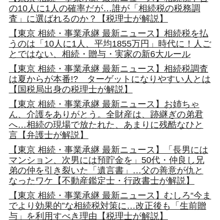
の10人に1人の確率だが…誰が「相続税の税務調
査」に選ばれるのか？【税理士が解説】
【東京 相続・事業承継 最新ニュース】相続税を払
うのは「10人に1人、平均1855万円」時代に！人ご
とではない、相続・贈与・実家の新6大ルール
【東京 相続・事業承継 最新ニュース】相続税調査
は夏からが本番!? ターゲットになりやすい人とは
【国税局出身の税理士が解説】
【東京 相続・事業承継 最新ニュース】お姉ちゃ
ん、介護をありがとう。全財産は、跡継ぎの弟君
へ…相続の現場で放たれた、あまりに残酷なひと
言【弁護士が解説】
【東京 相続・事業承継 最新ニュース】「長男には
マンション、次男には預貯金を」50代・仲良し兄
弟の仲を引き裂いた「遺言書」…父の善意が仇と
なったワケ【不動産鑑定士・行政書士が解説】
【東京 相続・事業承継 最新ニュース】むしろ“今ま
でより効果的”な相続税対策に…改正後も「生前贈
与」を利用すべき理由【税理士が解説】