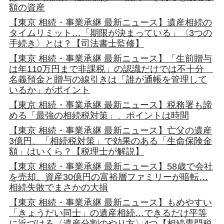
額の資産
【東京 相続・事業承継 最新ニュース】遺産相続の
タイムリミット…「期限が決まっている」〈3つの
手続き〉とは？【司法書士監修】
【東京 相続・事業承継 最新ニュース】「生前贈与
は年110万円まで非課税」の認識だけでは不十分
名義預金と贈与の線引きは「誰が通帳を管理して
いるか」がポイント
【東京 相続・事業承継 最新ニュース】税務署も諦
める「最強の相続税対策」、ポイントは時間
【東京 相続・事業承継 最新ニュース】亡父の遺産
3億円、「相続税対策」で効果のある「生命保険金
額」はいくら？【税理士が解説】
【東京 相続・事業承継 最新ニュース】58歳で会社
を売却、資産30億円の富裕層ファミリーが暗転…
相続失敗でまさかの大損
【東京 相続・事業承継 最新ニュース】もめやすい
「きょうだい同士」の遺産相続…できるだけ平等
に近づける〈遺産分割のやり方〉4つ【相続専門税