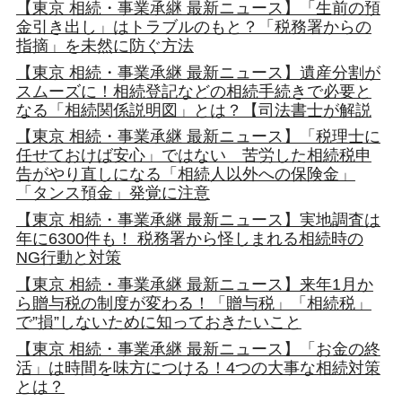
【東京 相続・事業承継 最新ニュース】「生前の預
金引き出し」はトラブルのもと？「税務署からの
指摘」を未然に防ぐ方法
【東京 相続・事業承継 最新ニュース】遺産分割が
スムーズに！相続登記などの相続手続きで必要と
なる「相続関係説明図」とは？【司法書士が解説
【東京 相続・事業承継 最新ニュース】「税理士に
任せておけば安心」ではない 苦労した相続税申
告がやり直しになる「相続人以外への保険金」
「タンス預金」発覚に注意
【東京 相続・事業承継 最新ニュース】実地調査は
年に6300件も！ 税務署から怪しまれる相続時の
NG行動と対策
【東京 相続・事業承継 最新ニュース】来年1月か
ら贈与税の制度が変わる！「贈与税」「相続税」
で”損”しないために知っておきたいこと
【東京 相続・事業承継 最新ニュース】「お金の終
活」は時間を味方につける！4つの大事な相続対策
とは？