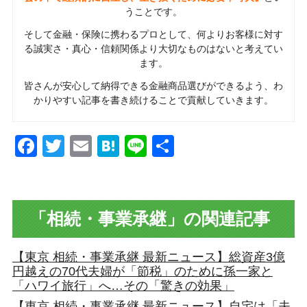
うことです。
そして金融・保険に携わるプロとして、何よりお客様に対す
る誠実さ・真心・信頼関係より大切なものはないと考えてい
ます。
皆さんが安心して納得できる金融商品選びができるよう、わ
かりやすい記事を書き続けることで貢献していきます。
Facebook
Twitter
Email
Hatena
Line
共
有
「相続・事業承継」の関連記事
【東京 相続・事業承継 最新ニュース】総資産3億
円越えの70代夫婦が「節税」のために孫一家と
「ハワイ旅行」へ…その「驚きの効果」
【東京 相続・事業承継 最新ニュース】自宅は「夫