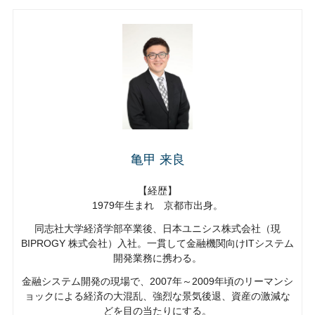
亀甲 来良
【経歴】
1979年生まれ 京都市出身。
同志社大学経済学部卒業後、日本ユニシス株式会社（現
BIPROGY 株式会社）入社。一貫して金融機関向けITシステム
開発業務に携わる。
金融システム開発の現場で、2007年～2009年頃のリーマンシ
ョックによる経済の大混乱、強烈な景気後退、資産の激減な
どを目の当たりにする。