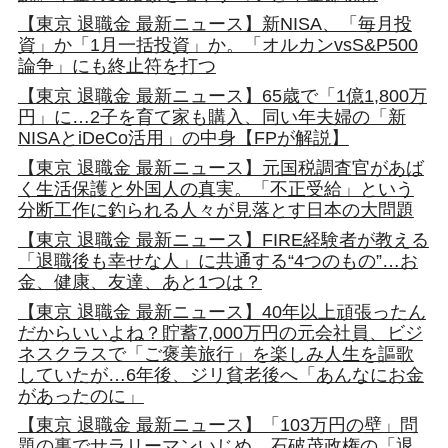
【東京 退職金 最新ニュース】新NISA、「毎月投
資」か「1月一括投資」か。「オルカンvsS&P500
論争」にも終止符を打つ
【東京 退職金 最新ニュース】65歳で「1億1,800万
円」に…2子を育て家も購入、同い年夫婦の「新
NISAとiDeCo活用」の中身【FPが解説】
【東京 退職金 最新ニュース】元国税調査官があば
く生活保護と外国人の真実。「不正受給」という
分断工作に釣られる人々が見落とす日本の大問題
【東京 退職金 最新ニュース】FIRE経験者が教える
「退職後も幸せな人」に共通する“4つのもの”…お
金、健康、友達、あと1つは？
【東京 退職金 最新ニュース】40年以上頑張ったん
だからいいよね？貯蓄7,000万円の元会社員、ビジ
ネスクラスで「ご褒美旅行」を楽しみ人生を謳歌
していたが…6年後、ジリ貧老後へ「あんなにお金
があったのに」
【東京 退職金 最新ニュース】「103万円の壁」問
題の裏でサラリーマンいじめ。石破茂政権の「退