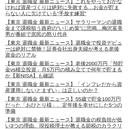
【東京 退職金 最新ニュース】これをやっておかな
ければ資産づくりは絶対に失敗する…お金が貯ま
らない人に欠けている”手放す練習”
【東京 退職金 最新ニュース】サラリーマンの退職
金まで課税狙う政府の“いじめ策”に悲鳴…梅沢富美
男が番組で庶民の怒り代弁
【東京 退職金 最新ニュース】退職金で投資デビュ
ーは絶対に禁物！証券会社出身夫婦が考える老後
資金のリアル
【東京 退職金 最新ニュース】老後2000万円「預貯
金vs積立投資」月5万円の積み立てで何年で貯まる
か【新NISA】も確認
【東京 退職金 最新ニュース】「インフレだから資
産運用しないとまずい」は正しいのか？
【東京 退職金 最新ニュース】55歳で貯金100万円
だった「おひとり様」、定年後を幸せにした5つの
準備
【東京 退職金 最新ニュース】退職金の税負担が低
い3つの理由。現役税理士が教える節税のカラクリ