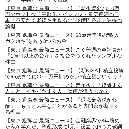
【東京 退職金 最新ニュース】【老後資金2,000万
円のウソ】少子高齢化・インフレ・景気停滞の日
本「不安なく老後を生きるには2億円必要」納得の
論拠
【東京 退職金 最新ニュース】60歳定年後の“収入
ガタ落ち”を救う3つのお金
【東京 退職金 最新ニュース】ごく普通の会社員が
「1億円以上の資産」を投資でつくれたシンプルな
理由
【東京 退職金 最新ニュース】【新NISA】積立投資
で65歳までに2000万円貯めたい!積立額はいくら？
【東京 退職金 最新ニュース】定年後に「後悔する
人」と「イキイキする人」は何が違うのか？
【東京 退職金 最新ニュース】「退職金増税が心
配」→もっと大事なことがあると専門家が断言す
る理由
【東京 退職金 最新ニュース】金融業界で8年務め
た私が学んだ、資産形成に｢最も役立つ｣5つの教訓