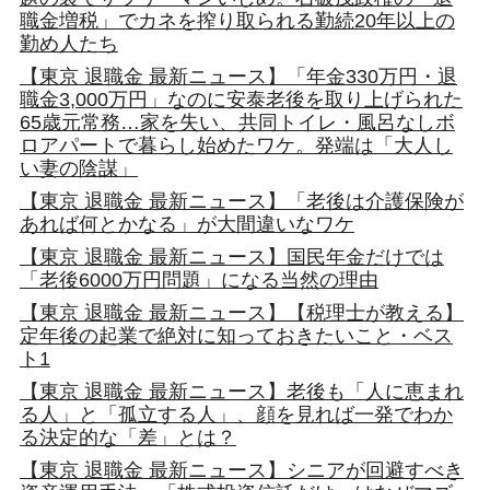
職金増税」でカネを搾り取られる勤続20年以上の
勤め人たち
【東京 退職金 最新ニュース】「年金330万円・退
職金3,000万円」なのに安泰老後を取り上げられた
65歳元常務…家を失い、共同トイレ・風呂なしボ
ロアパートで暮らし始めたワケ。発端は「大人し
い妻の陰謀」
【東京 退職金 最新ニュース】「老後は介護保険が
あれば何とかなる」が大間違いなワケ
【東京 退職金 最新ニュース】国民年金だけでは
「老後6000万円問題」になる当然の理由
【東京 退職金 最新ニュース】【税理士が教える】
定年後の起業で絶対に知っておきたいこと・ベス
ト1
【東京 退職金 最新ニュース】老後も「人に恵まれ
る人」と「孤立する人」、顔を見れば一発でわか
る決定的な「差」とは？
【東京 退職金 最新ニュース】シニアが回避すべき