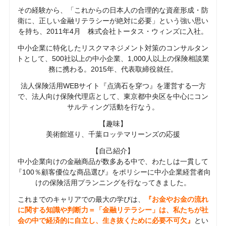
その経験から、「これからの日本人の合理的な資産形成・防
衛に、正しい金融リテラシーが絶対に必要」という強い思い
を持ち、2011年4月 株式会社トータス・ウィンズに入社。
中小企業に特化したリスクマネジメント対策のコンサルタン
トとして、500社以上の中小企業、1,000人以上の保険相談業
務に携わる。2015年、代表取締役就任。
法人保険活用WEBサイト『点滴石を穿つ』を運営する一方
で、法人向け保険代理店として、東京都中央区を中心にコン
サルティング活動を行なう。
【趣味】
美術館巡り、千葉ロッテマリーンズの応援
【自己紹介】
中小企業向けの金融商品が数多ある中で、わたしは一貫して
『100％顧客優位な商品選び』をポリシーに中小企業経営者向
けの保険活用プランニングを行なってきました。
これまでのキャリアでの最大の学びは、
『お金やお金の流れ
に関する知識や判断力＝「金融リテラシー」は、私たちが社
会の中で経済的に自立し、生き抜くために必要不可欠』
とい