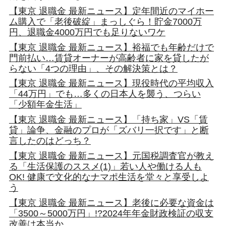
【東京 退職金 最新ニュース】定年間近のマイホー
ム購入で「老後破綻」まっしぐら！貯金7000万
円、退職金4000万円でも足りないワケ
【東京 退職金 最新ニュース】裕福でも年齢だけで
門前払い…賃貸オーナーが高齢者に家を貸したが
らない「4つの理由」、その解決策とは？
【東京 退職金 最新ニュース】現役時代の平均収入
「44万円」でも…多くの日本人を襲う、つらい
「少額年金生活」
【東京 退職金 最新ニュース】「持ち家」VS「賃
貸」論争、金融のプロが「ズバリ一択です」と断
言したのはどっち？
【東京 退職金 最新ニュース】元国税調査官が教え
る「生活保護のススメ(1)」若い人や働ける人も
OK! 健康で文化的なナマポ生活を堂々と享受しよ
う
【東京 退職金 最新ニュース】老後に必要な資金は
「3500～5000万円」!?2024年年金財政検証の収支
改善は本当か