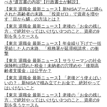
べき“遺言書の内容”【行政書士が解説】
【東京 退職金 最新ニュース】新NISAブームに踊ら
された高齢者の末路、「投資ゼロ」で資産を増や
す「目から鱗」の方法とは？
【東京 退職金 最新ニュース】老後の「お金の残し
方」で絶対やってはいけない3つのこと、資産の9
割を失うケースも
【東京 退職金 最新ニュース】年金繰り下げで一括
受給した人の末路、「税務署が延滞税請求」の衝
撃
【東京 退職金 最新ニュース】サラリーマンの社会
保険料は隠れた税金！未納者の穴埋めや「後期高
齢者支援金」は公平か？
【東京 退職金 最新ニュース】「老後どう使えばい
いの？」新NISAで積み立てたお金で、絶対やって
はいけないこと
【東京 退職金 最新ニュース】老後の「お金の残し
方」で絶対やってはいけない3つのこと、資産の9
割を失うケースも