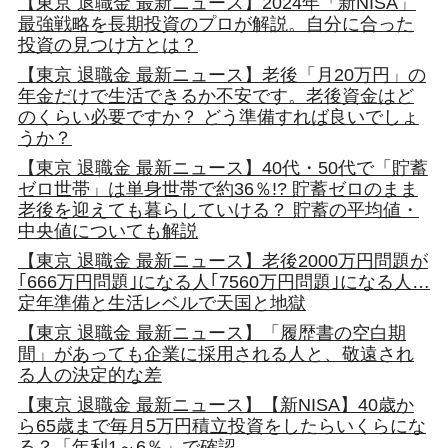
【東京 退職金 最新ニュース】2024年「新NISA」
最強戦略を長期投資のプロが解説。自分に合った
投資の見つけ方とは？
【東京 退職金 最新ニュース】老後「月20万円」の
年金だけで生活できるか不安です。老後資金はど
のくらい必要ですか？ どう準備すれば良いでしょ
うか？
【東京 退職金 最新ニュース】40代・50代で「貯蓄
ゼロ世帯」は単身世帯で約36％!? 貯蓄ゼロのまま
老後を迎えても暮らしていける？ 貯蓄の平均値・
中央値についても解説
【東京 退職金 最新ニュース】老後2000万円問題が
｢666万円問題｣になる人｢7560万円問題｣になる人…
定年準備と生活レベルで天国と地獄
【東京 退職金 最新ニュース】「履歴書の空白期
間」があっても企業に採用される人と、敬遠され
る人の決定的な差
【東京 退職金 最新ニュース】【新NISA】40歳か
ら65歳まで毎月5万円積立投資をしたらいくらにな
る？「年利1～6％」で確認