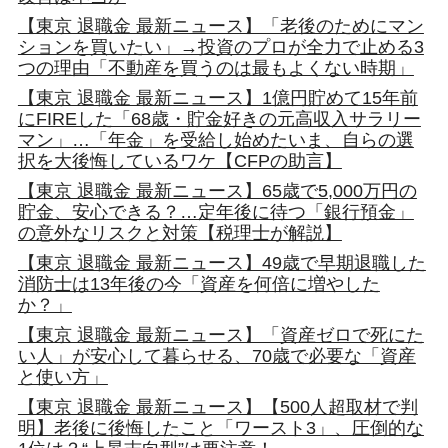
【東京 退職金 最新ニュース】「老後のためにマン
ションを買いたい」→投資のプロが全力で止める3
つの理由「不動産を買うのは最もよくない時期」
【東京 退職金 最新ニュース】1億円貯めて15年前
にFIREした「68歳・貯金好きの元高収入サラリー
マン」…「年金」を受給し始めたいま、自らの選
択を大後悔しているワケ【CFPの助言】
【東京 退職金 最新ニュース】65歳で5,000万円の
貯金、安心できる？…定年後に待つ「銀行預金」
の意外なリスクと対策【税理士が解説】
【東京 退職金 最新ニュース】49歳で早期退職した
消防士は13年後の今「資産を何倍に増やした
か？」
【東京 退職金 最新ニュース】「資産ゼロで死にた
い人」が安心して暮らせる、70歳で必要な「資産
と使い方」
【東京 退職金 最新ニュース】【500人超取材で判
明】老後に後悔したこと「ワースト3」、圧倒的な