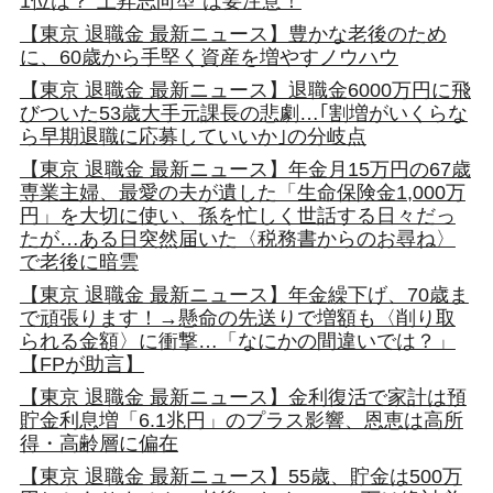
1位は？“上昇志向型”は要注意！
【東京 退職金 最新ニュース】豊かな老後のため
に、60歳から手堅く資産を増やすノウハウ
【東京 退職金 最新ニュース】退職金6000万円に飛
びついた53歳大手元課長の悲劇…｢割増がいくらな
ら早期退職に応募していいか｣の分岐点
【東京 退職金 最新ニュース】年金月15万円の67歳
専業主婦、最愛の夫が遺した「生命保険金1,000万
円」を大切に使い、孫を忙しく世話する日々だっ
たが…ある日突然届いた〈税務書からのお尋ね〉
で老後に暗雲
【東京 退職金 最新ニュース】年金繰下げ、70歳ま
で頑張ります！→懸命の先送りで増額も〈削り取
られる金額〉に衝撃…「なにかの間違いでは？」
【FPが助言】
【東京 退職金 最新ニュース】金利復活で家計は預
貯金利息増「6.1兆円」のプラス影響、恩恵は高所
得・高齢層に偏在
【東京 退職金 最新ニュース】55歳、貯金は500万