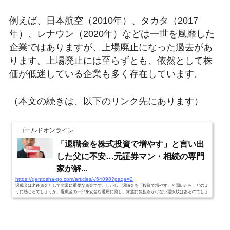
例えば、日本航空（2010年）、タカタ（2017
年）、レナウン（2020年）などは一世を風靡した
企業ではありますが、上場廃止になった過去があ
ります。上場廃止には至らずとも、依然として株
価が低迷している企業も多く存在しています。
（本文の続きは、以下のリンク先にあります）
ゴールドオンライン
「退職金を株式投資で増やす」と言い出
した父に不安…元証券マン・相続の専門
家が解...
https://gentosha-go.com/articles/-/64098?page=2
退職金は老後資金として非常に重要な資金です。しかし、退職金を「投資で増やす」と聞いたら、どのよ
うに感じるでしょうか。退職金の一部を安全な運用に回し、家族に負担をかけない選択肢はあるのでしょ
うか。本稿では、一般社団法人証券相続普及協会の代表理事である小林裕氏が、「父が『退職金は株式投
資で増やす』と言っており、不安を抱いている」という相談をもとに、退職金を株式投資に充てることの
メリットとリスクについて解説します。