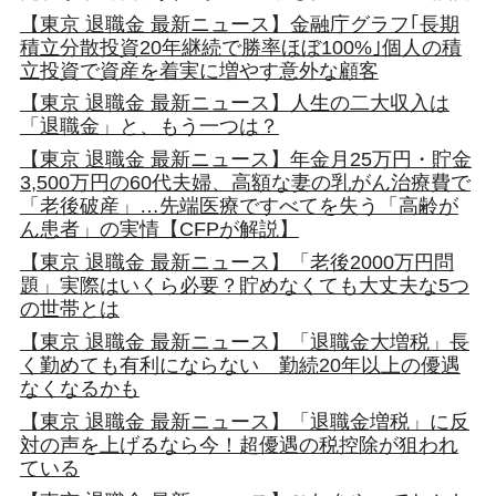
【東京 退職金 最新ニュース】金融庁グラフ｢長期
積立分散投資20年継続で勝率ほぼ100%｣個人の積
立投資で資産を着実に増やす意外な顧客
【東京 退職金 最新ニュース】人生の二大収入は
「退職金」と、もう一つは？
【東京 退職金 最新ニュース】年金月25万円・貯金
3,500万円の60代夫婦、高額な妻の乳がん治療費で
「老後破産」…先端医療ですべてを失う「高齢が
ん患者」の実情【CFPが解説】
【東京 退職金 最新ニュース】「老後2000万円問
題」実際はいくら必要？貯めなくても大丈夫な5つ
の世帯とは
【東京 退職金 最新ニュース】「退職金大増税」長
く勤めても有利にならない 勤続20年以上の優遇
なくなるかも
【東京 退職金 最新ニュース】「退職金増税」に反
対の声を上げるなら今！超優遇の税控除が狙われ
ている