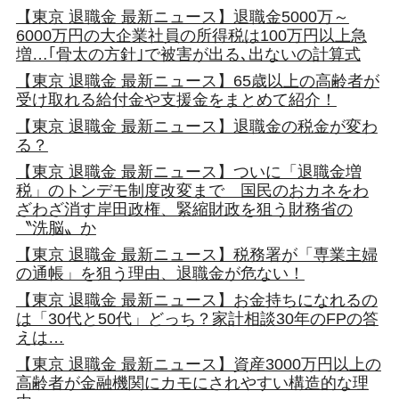
【東京 退職金 最新ニュース】退職金5000万～
6000万円の大企業社員の所得税は100万円以上急
増…｢骨太の方針｣で被害が出る､出ないの計算式
【東京 退職金 最新ニュース】65歳以上の高齢者が
受け取れる給付金や支援金をまとめて紹介！
【東京 退職金 最新ニュース】退職金の税金が変わ
る？
【東京 退職金 最新ニュース】ついに「退職金増
税」のトンデモ制度改変まで 国民のおカネをわ
ざわざ消す岸田政権、緊縮財政を狙う財務省の
〝洗脳〟か
【東京 退職金 最新ニュース】税務署が「専業主婦
の通帳」を狙う理由、退職金が危ない！
【東京 退職金 最新ニュース】お金持ちになれるの
は「30代と50代」どっち？家計相談30年のFPの答
えは…
【東京 退職金 最新ニュース】資産3000万円以上の
高齢者が金融機関にカモにされやすい構造的な理