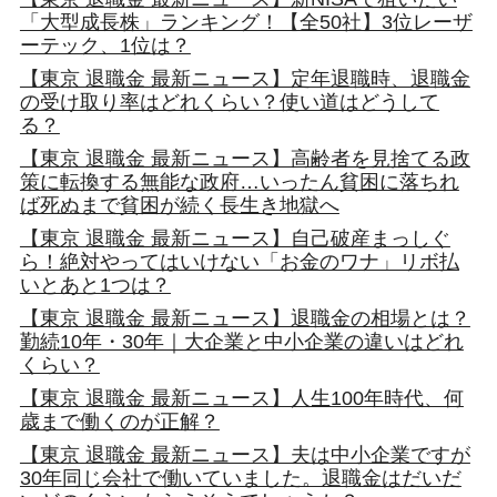
「大型成長株」ランキング！【全50社】3位レーザ
ーテック、1位は？
【東京 退職金 最新ニュース】定年退職時、退職金
の受け取り率はどれくらい？使い道はどうして
る？
【東京 退職金 最新ニュース】高齢者を見捨てる政
策に転換する無能な政府…いったん貧困に落ちれ
ば死ぬまで貧困が続く長生き地獄へ
【東京 退職金 最新ニュース】自己破産まっしぐ
ら！絶対やってはいけない「お金のワナ」リボ払
いとあと1つは？
【東京 退職金 最新ニュース】退職金の相場とは？
勤続10年・30年｜大企業と中小企業の違いはどれ
くらい？
【東京 退職金 最新ニュース】人生100年時代、何
歳まで働くのが正解？
【東京 退職金 最新ニュース】夫は中小企業ですが
30年同じ会社で働いていました。退職金はだいだ