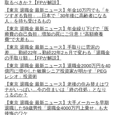
取るべきか？【FPが解説】
【東京 退職金 最新ニュース】年金10万円でも「キ
ツすぎる負担」…日本で「30年後に高齢者になる
人」を待ち受けるもの
【東京 退職金 最新ニュース】年金繰り下げで「医
療費の自己負担」増加の罠にご注意！“高額療養
費”で大差も…
【東京 退職金 最新ニュース】手取りに雲泥の
差…。勤続22年→勤続22年2ヵ月で変わる「退職金
の手取り額」【FPが解説】
【東京 退職金 最新ニュース】退職金2000万円を40
億円に増やした敏腕シニア投資家が明かす「PEG
レシオ」投資術
【東京 退職金 最新ニュース】老後の住み替えはワ
ナがいっぱい…今の住まいは「終の住処」となり
うるのか？
【東京 退職金 最新ニュース】大手メーカーを早期
退職した59歳男性「退職金4000万円上乗せ」も大
後悔のワケ