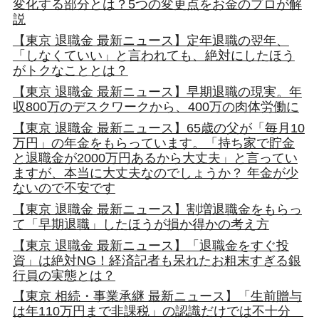
変化する部分とは？5つの変更点をお金のプロが解
説
【東京 退職金 最新ニュース】定年退職の翌年、
「しなくていい」と言われても、絶対にしたほう
がトクなこととは？
【東京 退職金 最新ニュース】早期退職の現実。年
収800万のデスクワークから、400万の肉体労働に
【東京 退職金 最新ニュース】65歳の父が「毎月10
万円」の年金をもらっています。「持ち家で貯金
と退職金が2000万円あるから大丈夫」と言ってい
ますが、本当に大丈夫なのでしょうか？ 年金が少
ないので不安です
【東京 退職金 最新ニュース】割増退職金をもらっ
て「早期退職」したほうが損か得かの考え方
【東京 退職金 最新ニュース】「退職金をすぐ投
資」は絶対NG！経済記者も呆れたお粗末すぎる銀
行員の実態とは？
【東京 相続・事業承継 最新ニュース】「生前贈与
は年110万円まで非課税」の認識だけでは不十分