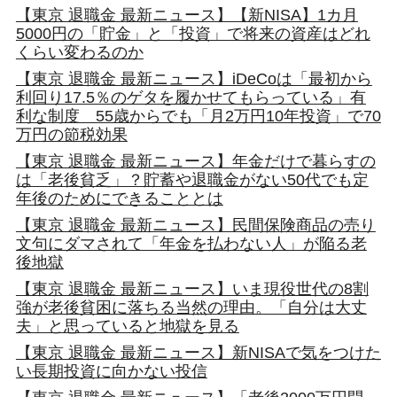
【東京 退職金 最新ニュース】【新NISA】1カ月
5000円の「貯金」と「投資」で将来の資産はどれ
くらい変わるのか
【東京 退職金 最新ニュース】iDeCoは「最初から
利回り17.5％のゲタを履かせてもらっている」有
利な制度 55歳からでも「月2万円10年投資」で70
万円の節税効果
【東京 退職金 最新ニュース】年金だけで暮らすの
は「老後貧乏」？貯蓄や退職金がない50代でも定
年後のためにできることとは
【東京 退職金 最新ニュース】民間保険商品の売り
文句にダマされて「年金を払わない人」が陥る老
後地獄
【東京 退職金 最新ニュース】いま現役世代の8割
強が老後貧困に落ちる当然の理由。「自分は大丈
夫」と思っていると地獄を見る
【東京 退職金 最新ニュース】新NISAで気をつけた
い長期投資に向かない投信