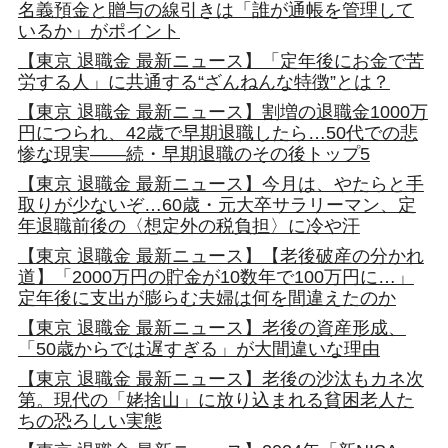
名義預金と贈与の線引きは「誰が通帳を管理して
いるか」がポイント
【東京 退職金 最新ニュース】「定年後にお金で苦
労する人」に共通する“ざんねんな特徴”とは？
【東京 退職金 最新ニュース】割増の退職金1000万
円につられ、42歳で早期退職したら…50代での悲
惨な現実――続・早期退職のその後トップ5
【東京 退職金 最新ニュース】今月は、やたらと手
取りが少ないぞ…60歳・元大卒サラリーマン、定
年退職前後の〈想定外の税負担〉に冷や汗
【東京 退職金 最新ニュース】【老後破産の分かれ
道】「2000万円の貯金が10数年で100万円に…」
定年後に支出が膨らむ夫婦は何を間違えたのか
【東京 退職金 最新ニュース】老後の資産形成、
「50歳からでは遅すぎる」が大間違いな理由
【東京 退職金 最新ニュース】老後の沙汰もカネ次
第。現代の「姥捨山」に放り込まれる貧困老人た
ちの恐ろしい実態