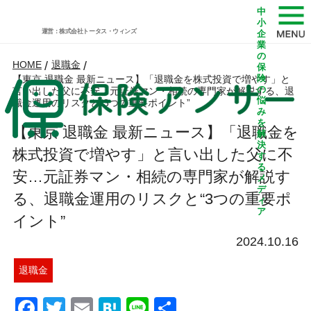
中
小
運営：株式会社トータス・ウィンズ
企
業
の
HOME
/
退職金
/
保
険
【東京 退職金 最新ニュース】「退職金を株式投資で増やす」と
の
言い出した父に不安…元証券マン・相続の専門家が解説する、退
悩
職金運用のリスクと“3つの重要ポイント”
み
を
【東京 退職金 最新ニュース】「退職金を
解
決
株式投資で増やす」と言い出した父に不
す
る
安…元証券マン・相続の専門家が解説す
メ
デ
る、退職金運用のリスクと“3つの重要ポ
ィ
ア
イント”
2024.10.16
退職金
Facebook
Twitter
Email
Hatena
Line
共