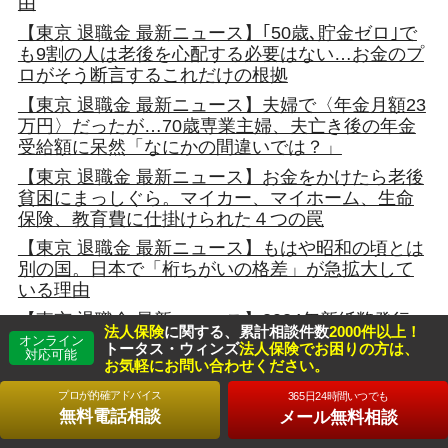
由
【東京 退職金 最新ニュース】｢50歳､貯金ゼロ｣で
も9割の人は老後を心配する必要はない…お金のプ
ロがそう断言するこれだけの根拠
【東京 退職金 最新ニュース】夫婦で〈年金月額23
万円〉だったが…70歳専業主婦、夫亡き後の年金
受給額に呆然「なにかの間違いでは？」
【東京 退職金 最新ニュース】お金をかけたら老後
貧困にまっしぐら。マイカー、マイホーム、生命
保険、教育費に仕掛けられた４つの罠
【東京 退職金 最新ニュース】もはや昭和の頃とは
別の国。日本で「桁ちがいの格差」が急拡大して
いる理由
【東京 退職金 最新ニュース】2024年新紙幣発行…
法人保険
に関する、累計相談件数
2000件以上！
その時「タンス預金」はどうすればいいのか？
オンライン
トータス・ウィンズ
法人保険でお困りの方は、
対応可能
「預金封鎖」の可能性も視野に入れた本当の資産
お気軽にお問い合わせください。
防衛術
プロが的確アドバイス
365日24時間いつでも
【東京 退職金 最新ニュース】還暦を迎える人の貯
無料電話相談
メール無料相談
蓄額に格差、平均はいくら？