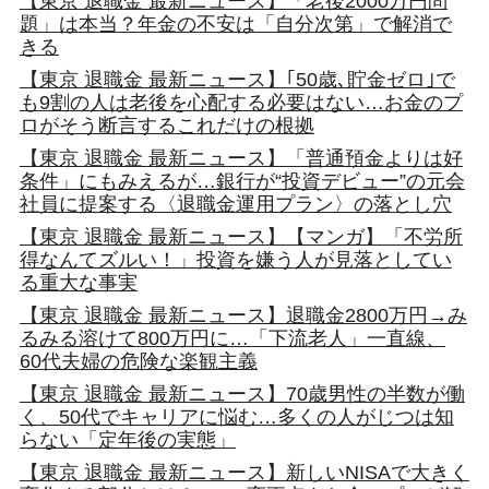
【東京 退職金 最新ニュース】「老後2000万円問
題」は本当？年金の不安は「自分次第」で解消で
きる
【東京 退職金 最新ニュース】｢50歳､貯金ゼロ｣で
も9割の人は老後を心配する必要はない…お金のプ
ロがそう断言するこれだけの根拠
【東京 退職金 最新ニュース】「普通預金よりは好
条件」にもみえるが…銀行が“投資デビュー”の元会
社員に提案する〈退職金運用プラン〉の落とし穴
【東京 退職金 最新ニュース】【マンガ】「不労所
得なんてズルい！」投資を嫌う人が見落としてい
る重大な事実
【東京 退職金 最新ニュース】退職金2800万円→み
るみる溶けて800万円に…「下流老人」一直線、
60代夫婦の危険な楽観主義
【東京 退職金 最新ニュース】70歳男性の半数が働
く、50代でキャリアに悩む…多くの人がじつは知
らない「定年後の実態」
【東京 退職金 最新ニュース】新しいNISAで大きく