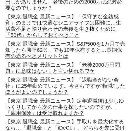
円しかありません。老後のための2000万は絶対必
要なのでしょうか？
【東京 退職金 最新ニュース】「保守的な金銭感
覚」のままでは快適なシニアライフは困難に…生
活費不足と隣り合わせの老後を生き抜くために
「50代」からしておくべきこと
【東京 退職金 最新ニュース】S&P500を1カ月で売
却したら勝率62％、でも10年保有すると…長期保
有の恐るべきメリットとは
【東京 退職金 最新ニュース】「老後2000万円問
題」に意味はない！と言い切れるワケ
【東京 退職金 最新ニュース】「退職金がない会
社」に25年勤めています。今さらですが”転職”した
ほうがよいのでしょうか？
【東京 退職金 最新ニュース】定年退職後は少しゆ
っくりしてから次の仕事を探したいのですが、
「雇用保険」は受け取れますか？
【東京 退職金 最新ニュース】手取りを最大化する
なら…「退職金」と「iDeCo」、どちらを先に受け