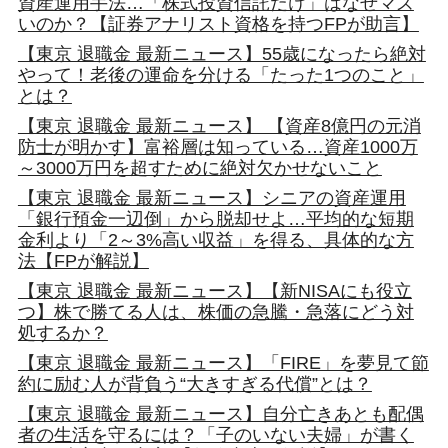
資産運用手法…「株式投資信託だけ」はなぜマズ
いのか？【証券アナリスト資格を持つFPが助言】
【東京 退職金 最新ニュース】55歳になったら絶対
やって！老後の運命を分ける「たった1つのこと」
とは？
【東京 退職金 最新ニュース】 【資産8億円の元消
防士が明かす】富裕層は知っている…資産1000万
～3000万円を超すために絶対欠かせないこと
【東京 退職金 最新ニュース】シニアの資産運用
「銀行預金一辺倒」から脱却せよ…平均的な短期
金利より「2～3%高い収益」を得る、具体的な方
法【FPが解説】
【東京 退職金 最新ニュース】【新NISAにも役立
つ】株で勝てる人は、株価の急騰・急落にどう対
処するか？
【東京 退職金 最新ニュース】「FIRE」を夢見て節
約に励む人が背負う“大きすぎる代償”とは？
【東京 退職金 最新ニュース】自分亡きあとも配偶
者の生活を守るには？「子のいない夫婦」が書く