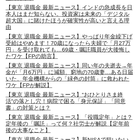
【東京 退職金 最新ニュース】インドの急成長を日
本人はまだ知らない。投資家は未来の「デジタル
超大国」に賭けたほうが確実性が高いと言える理
由
【東京 退職金 最新ニュース】やっぱり年金繰下げ
受給はやめます！70歳になったら夫婦で「月27万
円」を受け取れても…69歳・嘱託職員が大後悔し
たワケ【FPの助言】
【東京 退職金 最新ニュース】同い年の夫逝去→年
金が「月6万円」に減額、窮地の70歳妻…ある日届
いた、年金機構からの「緑色の封筒」に救われた
ワケ【FPが解説】
【東京 退職金 最新ニュース】“おひとりさま終
活”の落とし穴！病院で困る「身元保証」「同意
書」の対策とは？
【東京 退職金 最新ニュース】「役職定年」とは？
定年後の「嘱託」って何？社労士が解説【定年前
後の大事なこと】
【東京 退職金 最新ニュース】新NISAで狙いたい