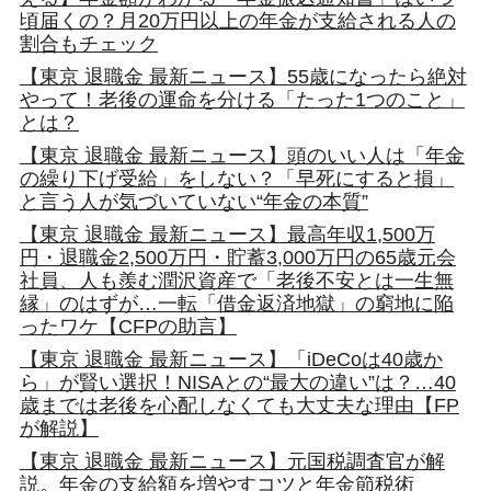
頃届くの？月20万円以上の年金が支給される人の
割合もチェック
【東京 退職金 最新ニュース】55歳になったら絶対
やって！老後の運命を分ける「たった1つのこと」
とは？
【東京 退職金 最新ニュース】頭のいい人は「年金
の繰り下げ受給」をしない？「早死にすると損」
と言う人が気づいていない“年金の本質”
【東京 退職金 最新ニュース】最高年収1,500万
円・退職金2,500万円・貯蓄3,000万円の65歳元会
社員、人も羨む潤沢資産で「老後不安とは一生無
縁」のはずが…一転「借金返済地獄」の窮地に陥
ったワケ【CFPの助言】
【東京 退職金 最新ニュース】「iDeCoは40歳か
ら」が賢い選択！NISAとの“最大の違い”は？…40
歳までは老後を心配しなくても大丈夫な理由【FP
が解説】
【東京 退職金 最新ニュース】元国税調査官が解
説。年金の支給額を増やすコツと年金節税術