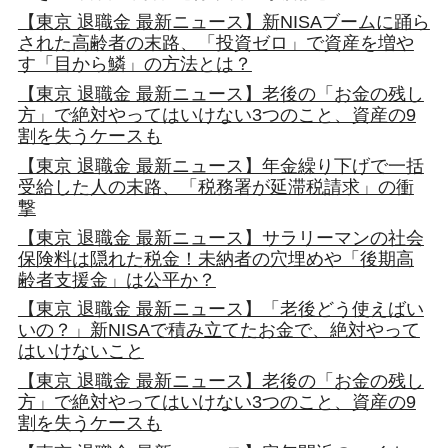
【東京 退職金 最新ニュース】新NISAブームに踊ら
された高齢者の末路、「投資ゼロ」で資産を増や
す「目から鱗」の方法とは？
【東京 退職金 最新ニュース】老後の「お金の残し
方」で絶対やってはいけない3つのこと、資産の9
割を失うケースも
【東京 退職金 最新ニュース】年金繰り下げで一括
受給した人の末路、「税務署が延滞税請求」の衝
撃
【東京 退職金 最新ニュース】サラリーマンの社会
保険料は隠れた税金！未納者の穴埋めや「後期高
齢者支援金」は公平か？
【東京 退職金 最新ニュース】「老後どう使えばい
いの？」新NISAで積み立てたお金で、絶対やって
はいけないこと
【東京 退職金 最新ニュース】老後の「お金の残し
方」で絶対やってはいけない3つのこと、資産の9
割を失うケースも