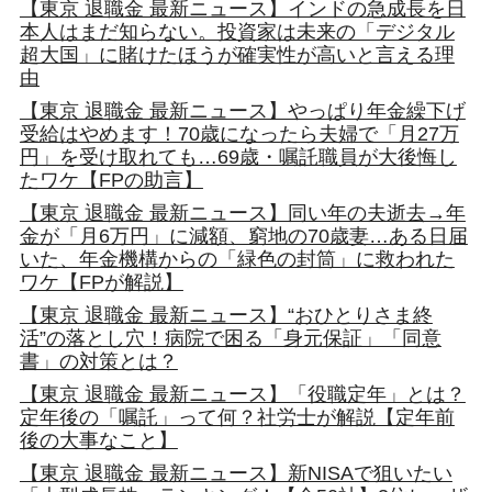
【東京 退職金 最新ニュース】インドの急成長を日
本人はまだ知らない。投資家は未来の「デジタル
超大国」に賭けたほうが確実性が高いと言える理
由
【東京 退職金 最新ニュース】やっぱり年金繰下げ
受給はやめます！70歳になったら夫婦で「月27万
円」を受け取れても…69歳・嘱託職員が大後悔し
たワケ【FPの助言】
【東京 退職金 最新ニュース】同い年の夫逝去→年
金が「月6万円」に減額、窮地の70歳妻…ある日届
いた、年金機構からの「緑色の封筒」に救われた
ワケ【FPが解説】
【東京 退職金 最新ニュース】“おひとりさま終
活”の落とし穴！病院で困る「身元保証」「同意
書」の対策とは？
【東京 退職金 最新ニュース】「役職定年」とは？
定年後の「嘱託」って何？社労士が解説【定年前
後の大事なこと】
【東京 退職金 最新ニュース】新NISAで狙いたい