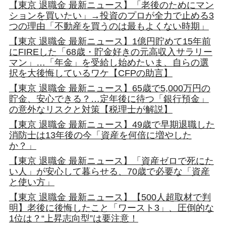
【東京 退職金 最新ニュース】「老後のためにマン
ションを買いたい」→投資のプロが全力で止める3
つの理由「不動産を買うのは最もよくない時期」
【東京 退職金 最新ニュース】1億円貯めて15年前
にFIREした「68歳・貯金好きの元高収入サラリー
マン」…「年金」を受給し始めたいま、自らの選
択を大後悔しているワケ【CFPの助言】
【東京 退職金 最新ニュース】65歳で5,000万円の
貯金、安心できる？…定年後に待つ「銀行預金」
の意外なリスクと対策【税理士が解説】
【東京 退職金 最新ニュース】49歳で早期退職した
消防士は13年後の今「資産を何倍に増やした
か？」
【東京 退職金 最新ニュース】「資産ゼロで死にた
い人」が安心して暮らせる、70歳で必要な「資産
と使い方」
【東京 退職金 最新ニュース】【500人超取材で判
明】老後に後悔したこと「ワースト3」、圧倒的な
1位は？“上昇志向型”は要注意！