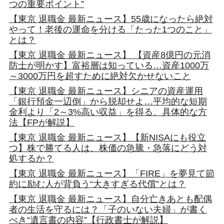
つの重要ポイント”
【東京 退職金 最新ニュース】55歳になったら絶対
やって！老後の運命を分ける「たった1つのこと」
とは？
【東京 退職金 最新ニュース】 【資産8億円の元消
防士が明かす】富裕層は知っている…資産1000万
～3000万円を超すために絶対欠かせないこと
【東京 退職金 最新ニュース】シニアの資産運用
「銀行預金一辺倒」から脱却せよ…平均的な短期
金利より「2～3%高い収益」を得る、具体的な方
法【FPが解説】
【東京 退職金 最新ニュース】【新NISAにも役立
つ】株で勝てる人は、株価の急騰・急落にどう対
処するか？
【東京 退職金 最新ニュース】「FIRE」を夢見て節
約に励む人が背負う“大きすぎる代償”とは？
【東京 退職金 最新ニュース】自分亡きあとも配偶
者の生活を守るには？「子のいない夫婦」が書く
べき“遺言書の内容”【行政書士が解説】