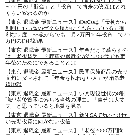
【東京 退職金 最新ニュース】【新NISA】1カ月
5000円の「貯金」と「投資」で将来の資産はどれ
くらい変わるのか
【東京 退職金 最新ニュース】iDeCoは「最初から
利回り17.5％のゲタを履かせてもらっている」有
利な制度 55歳からでも「月2万円10年投資」で70
万円の節税効果
【東京 退職金 最新ニュース】年金だけで暮らすの
は「老後貧乏」？貯蓄や退職金がない50代でも定
年後のためにできることとは
【東京 退職金 最新ニュース】民間保険商品の売り
文句にダマされて「年金を払わない人」が陥る老
後地獄
【東京 退職金 最新ニュース】いま現役世代の8割
強が老後貧困に落ちる当然の理由。「自分は大丈
夫」と思っていると地獄を見る
【東京 退職金 最新ニュース】新NISAで気をつけた
い長期投資に向かない投信
【東京 退職金 最新ニュース】「老後2000万円問