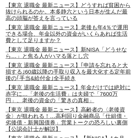
【東京 退職金 最新ニュース】どうすれば貧困から
抜けられるのか。本多静六という日本が生んだ最
高の頭脳が答えを言っている
【東京 退職金 最新ニュース】老後も年4％で運用
できる場合、年金以外の資金がいくらあれば生活
費として足りますか？
【東京 退職金 最新ニュース】新NISA「どうせな
ら…」と焦る人がハマる落とし穴
【東京 退職金 最新ニュース】｢申請を忘れると大
損する｣60歳以降の手取り収入を最大化する定年前
後の｢手当&給付金｣全手続き
【東京 退職金 最新ニュース】年金だけでは絶対に
赤字に…「老後の生活費」は夫婦で「7600万
円」、老後の資金の「驚きの真相」
【東京 退職金 最新ニュース】高齢者の〈老後資
金〉が狙われる！…高利回り金融商品「仕組債・
劣後債・新興国債券」営業トークの恐ろしい裏側
【公認会計士が解説】