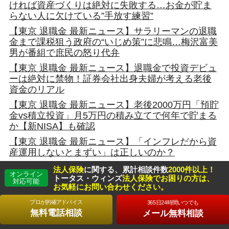
ければ資産づくりは絶対に失敗する…お金が貯ま
らない人に欠けている”手放す練習”
【東京 退職金 最新ニュース】サラリーマンの退職
金まで課税狙う政府の“いじめ策”に悲鳴…梅沢富美
男が番組で庶民の怒り代弁
【東京 退職金 最新ニュース】退職金で投資デビュ
ーは絶対に禁物！証券会社出身夫婦が考える老後
資金のリアル
【東京 退職金 最新ニュース】老後2000万円「預貯
金vs積立投資」月5万円の積み立てで何年で貯まる
か【新NISA】も確認
【東京 退職金 最新ニュース】「インフレだから資
産運用しないとまずい」は正しいのか？
【東京 退職金 最新ニュース】55歳で貯金100万円
法人保険
に関する、累計相談件数
2000件以上！
オンライン
だった「おひとり様」、定年後を幸せにした5つの
トータス・ウィンズ
法人保険でお困りの方は、
対応可能
お気軽にお問い合わせください。
準備
プロが的確アドバイス
365日24時間いつでも
【東京 退職金 最新ニュース】退職金の税負担が低
無料電話相談
メール無料相談
い3つの理由。現役税理士が教える節税のカラクリ