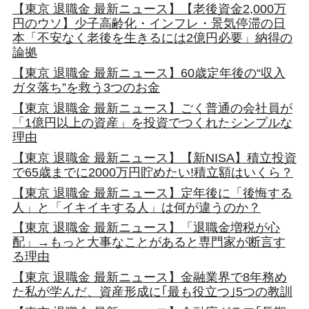
【東京 退職金 最新ニュース】【老後資金2,000万
円のウソ】少子高齢化・インフレ・景気停滞の日
本「不安なく老後を生きるには2億円必要」納得の
論拠
【東京 退職金 最新ニュース】60歳定年後の“収入
ガタ落ち”を救う3つのお金
【東京 退職金 最新ニュース】ごく普通の会社員が
「1億円以上の資産」を投資でつくれたシンプルな
理由
【東京 退職金 最新ニュース】【新NISA】積立投資
で65歳までに2000万円貯めたい!積立額はいくら？
【東京 退職金 最新ニュース】定年後に「後悔する
人」と「イキイキする人」は何が違うのか？
【東京 退職金 最新ニュース】「退職金増税が心
配」→もっと大事なことがあると専門家が断言す
る理由
【東京 退職金 最新ニュース】金融業界で8年務め
た私が学んだ、資産形成に｢最も役立つ｣5つの教訓