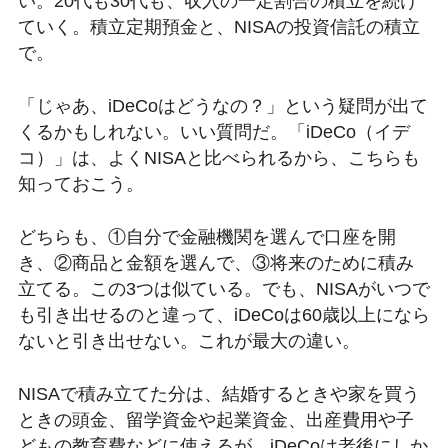
い。20代も30代も、収入の一定割合の積立を続け
ていく。積立定期預金と、NISAの投資信託の積立
で。
「じゃあ、iDeCoはどうなの？」という疑問が出て
くるかもしれない。いい質問だ。「iDeCo（イデ
コ）」は、よくNISAと比べられるから、こちらも
知っておこう。
どちらも、①自分で金融機関を選んで口座を開
き、②商品と金額を選んで、③将来のために積み
立てる。この3つは似ている。でも、NISAがいつで
も引き出せるのと違って、iDeCoは60歳以上になら
ないと引き出せない。これが最大の違い。
NISAで積み立てた分は、結婚するときや家を買う
ときの頭金、留学資金や起業資金、出産費用や子
どもの教育費などに使えるが、iDeCoは老後にしか