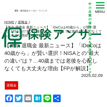
中
小
運営：株式会社トータス・ウィンズ
企
業
の
HOME
/
退職金
/
保
険
【東京 退職金 最新ニュース】「iDeCoは40歳から」が賢い選
の
択！NISAとの“最大の違い”は？…40歳までは老後を心配しなくて
悩
も大丈夫な理由【FPが解説】
み
を
【東京 退職金 最新ニュース】「iDeCoは
解
決
40歳から」が賢い選択！NISAとの“最大
す
る
の違い”は？…40歳までは老後を心配し
メ
デ
なくても大丈夫な理由【FPが解説】
ィ
ア
2025.02.09
退職金
Facebook
Twitter
Email
Hatena
Line
共
有