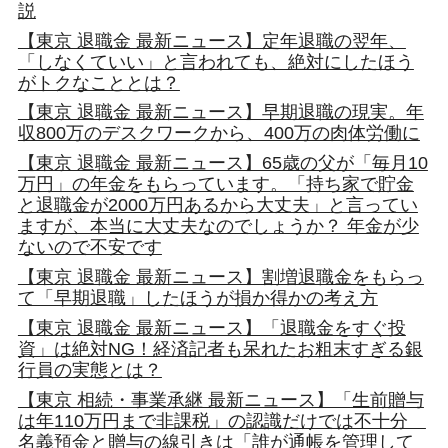
説
【東京 退職金 最新ニュース】定年退職の翌年、
「しなくていい」と言われても、絶対にしたほう
がトクなこととは？
【東京 退職金 最新ニュース】早期退職の現実。年
収800万のデスクワークから、400万の肉体労働に
【東京 退職金 最新ニュース】65歳の父が「毎月10
万円」の年金をもらっています。「持ち家で貯金
と退職金が2000万円あるから大丈夫」と言ってい
ますが、本当に大丈夫なのでしょうか？ 年金が少
ないので不安です
【東京 退職金 最新ニュース】割増退職金をもらっ
て「早期退職」したほうが損か得かの考え方
【東京 退職金 最新ニュース】「退職金をすぐ投
資」は絶対NG！経済記者も呆れたお粗末すぎる銀
行員の実態とは？
【東京 相続・事業承継 最新ニュース】「生前贈与
は年110万円まで非課税」の認識だけでは不十分
名義預金と贈与の線引きは「誰が通帳を管理して