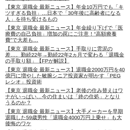
【東京 退職金 最新ニュース】年金10万円でも「キ
ツすぎる負担」…日本で「30年後に高齢者になる
人」を待ち受けるもの
【東京 退職金 最新ニュース】年金繰り下げで「医
療費の自己負担」増加の罠にご注意！“高額療養
費”で大差も…
【東京 退職金 最新ニュース】手取りに雲泥の
差…。勤続22年→勤続22年2ヵ月で変わる「退職金
の手取り額」【FPが解説】
【東京 退職金 最新ニュース】退職金2000万円を40
億円に増やした敏腕シニア投資家が明かす「PEG
レシオ」投資術
【東京 退職金 最新ニュース】老後の住み替えはワ
ナがいっぱい…今の住まいは「終の住処」となり
うるのか？
【東京 退職金 最新ニュース】大手メーカーを早期
退職した59歳男性「退職金4000万円上乗せ」も大
後悔のワケ