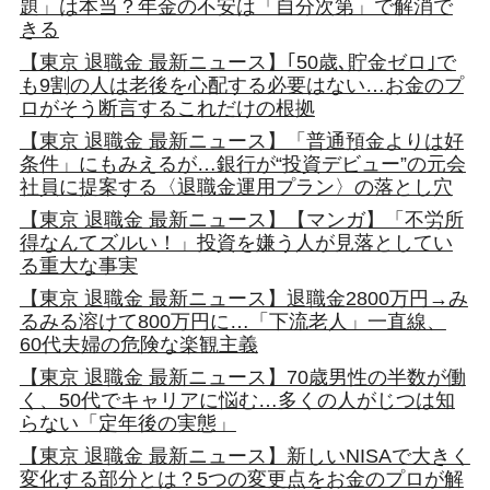
題」は本当？年金の不安は「自分次第」で解消で
きる
【東京 退職金 最新ニュース】｢50歳､貯金ゼロ｣で
も9割の人は老後を心配する必要はない…お金のプ
ロがそう断言するこれだけの根拠
【東京 退職金 最新ニュース】「普通預金よりは好
条件」にもみえるが…銀行が“投資デビュー”の元会
社員に提案する〈退職金運用プラン〉の落とし穴
【東京 退職金 最新ニュース】【マンガ】「不労所
得なんてズルい！」投資を嫌う人が見落としてい
る重大な事実
【東京 退職金 最新ニュース】退職金2800万円→み
るみる溶けて800万円に…「下流老人」一直線、
60代夫婦の危険な楽観主義
【東京 退職金 最新ニュース】70歳男性の半数が働
く、50代でキャリアに悩む…多くの人がじつは知
らない「定年後の実態」
【東京 退職金 最新ニュース】新しいNISAで大きく
変化する部分とは？5つの変更点をお金のプロが解