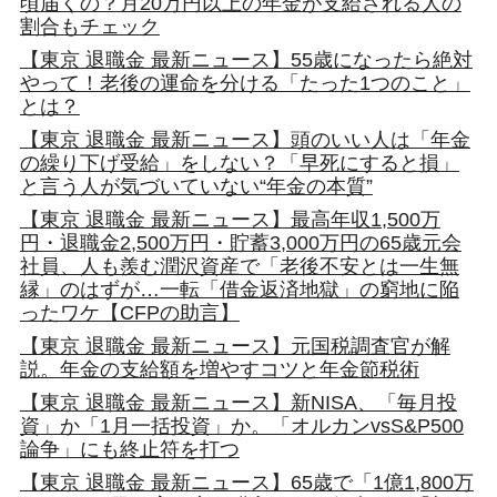
頃届くの？月20万円以上の年金が支給される人の
割合もチェック
【東京 退職金 最新ニュース】55歳になったら絶対
やって！老後の運命を分ける「たった1つのこと」
とは？
【東京 退職金 最新ニュース】頭のいい人は「年金
の繰り下げ受給」をしない？「早死にすると損」
と言う人が気づいていない“年金の本質”
【東京 退職金 最新ニュース】最高年収1,500万
円・退職金2,500万円・貯蓄3,000万円の65歳元会
社員、人も羨む潤沢資産で「老後不安とは一生無
縁」のはずが…一転「借金返済地獄」の窮地に陥
ったワケ【CFPの助言】
【東京 退職金 最新ニュース】元国税調査官が解
説。年金の支給額を増やすコツと年金節税術
【東京 退職金 最新ニュース】新NISA、「毎月投
資」か「1月一括投資」か。「オルカンvsS&P500
論争」にも終止符を打つ
【東京 退職金 最新ニュース】65歳で「1億1,800万