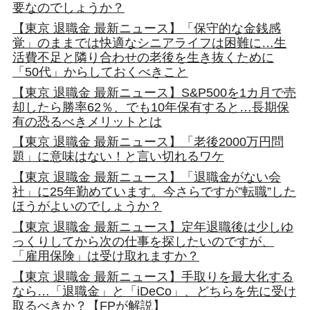
要なのでしょうか？
【東京 退職金 最新ニュース】「保守的な金銭感
覚」のままでは快適なシニアライフは困難に…生
活費不足と隣り合わせの老後を生き抜くために
「50代」からしておくべきこと
【東京 退職金 最新ニュース】S&P500を1カ月で売
却したら勝率62％、でも10年保有すると…長期保
有の恐るべきメリットとは
【東京 退職金 最新ニュース】「老後2000万円問
題」に意味はない！と言い切れるワケ
【東京 退職金 最新ニュース】「退職金がない会
社」に25年勤めています。今さらですが”転職”した
ほうがよいのでしょうか？
【東京 退職金 最新ニュース】定年退職後は少しゆ
っくりしてから次の仕事を探したいのですが、
「雇用保険」は受け取れますか？
【東京 退職金 最新ニュース】手取りを最大化する
なら…「退職金」と「iDeCo」、どちらを先に受け
取るべきか？【FPが解説】