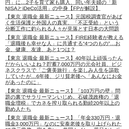
円」に…2子を育て家も購入、同い年夫婦の「新
NISAとiDeCo活用」の中身【FPが解説】
【東京 退職金 最新ニュース】元国税調査官があば
く生活保護と外国人の真実。「不正受給」という
分断工作に釣られる人々が見落とす日本の大問題
【東京 退職金 最新ニュース】FIRE経験者が教える
「退職後も幸せな人」に共通する“4つのもの”…お
金、健康、友達、あと1つは？
【東京 退職金 最新ニュース】40年以上頑張ったん
だからいいよね？貯蓄7,000万円の元会社員、ビジ
ネスクラスで「ご褒美旅行」を楽しみ人生を謳歌
していたが…6年後、ジリ貧老後へ「あんなにお金
があったのに」
【東京 退職金 最新ニュース】「103万円の壁」問
題の裏でサラリーマンいじめ。石破茂政権の「退
職金増税」でカネを搾り取られる勤続20年以上の
勤め人たち
【東京 退職金 最新ニュース】「年金330万円・退
職金3,000万円」なのに安泰老後を取り上げられた