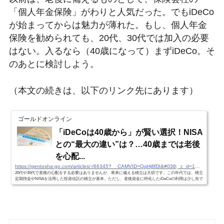
「個人年金保険」がわりと人気だった。でもiDeCo
が始まってからは魅力が薄れた。もし、個人年金
保険を勧められても、20代、30代では加入の必要
はない。入るなら（40歳になって）まずiDeCo。そ
のあとに検討しよう。
（本文の続きは、以下のリンク先にあります）
ゴールドオンライン
「iDeCoは40歳から」が賢い選択！NISA
との“最大の違い”は？…40歳までは老後
を心配...
https://gentosha-go.com/articles/-/66345?__CAMVID=QqHjfifDI&#038;_c_d=1&#038;uns_flg=0&#038;__urlmid=10813039&#038;__CAMSID=XqCIHFIdeCI-67&#038;__CAMCID=UmRgiLuYXE-907&#038;adtype=mail
20代や30代で老後の心配をする必要はありませんが、将来に備える積立は大切です。この年代では、積立
定期預金やNISAを活用した投資信託の積立が基本。ただし、老後資金に特化したiDeCoの利用は少し先で
も遅くありません。ファイナンシャル・プランナーである中村芳子氏の著書『女性が28歳までに知ってお
きたいお金の貯め方・ふやし方』（三笠書房）より一部抜粋・編集してお届けする本連載。本記事では、
iDeCoがNISAとどう違うのか、そしてなぜ40歳以降に始めるのが適しているのかを具体的に解説します。