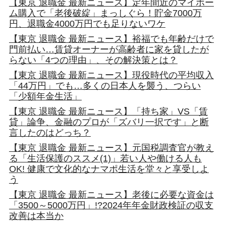
【東京 退職金 最新ニュース】定年間近のマイホー
ム購入で「老後破綻」まっしぐら！貯金7000万
円、退職金4000万円でも足りないワケ
【東京 退職金 最新ニュース】裕福でも年齢だけで
門前払い…賃貸オーナーが高齢者に家を貸したが
らない「4つの理由」、その解決策とは？
【東京 退職金 最新ニュース】現役時代の平均収入
「44万円」でも…多くの日本人を襲う、つらい
「少額年金生活」
【東京 退職金 最新ニュース】「持ち家」VS「賃
貸」論争、金融のプロが「ズバリ一択です」と断
言したのはどっち？
【東京 退職金 最新ニュース】元国税調査官が教え
る「生活保護のススメ(1)」若い人や働ける人も
OK! 健康で文化的なナマポ生活を堂々と享受しよ
う
【東京 退職金 最新ニュース】老後に必要な資金は
「3500～5000万円」!?2024年年金財政検証の収支
改善は本当か