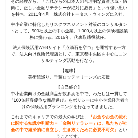
その経験から、「これからの日本人の合理的な資産形成・防
衛に、正しい金融リテラシーが絶対に必要」という強い思い
を持ち、2011年4月 株式会社トータス・ウィンズに入社。
中小企業に特化したリスクマネジメント対策のコンサルタン
トとして、500社以上の中小企業、1,000人以上の保険相談業
務に携わる。2015年、代表取締役就任。
法人保険活用WEBサイト『点滴石を穿つ』を運営する一方
で、法人向け保険代理店として、東京都中央区を中心にコン
サルティング活動を行なう。
【趣味】
美術館巡り、千葉ロッテマリーンズの応援
【自己紹介】
中小企業向けの金融商品が数多ある中で、わたしは一貫して
『100％顧客優位な商品選び』をポリシーに中小企業経営者向
けの保険活用プランニングを行なってきました。
これまでのキャリアでの最大の学びは、
『お金やお金の流れ
に関する知識や判断力＝「金融リテラシー」は、私たちが社
会の中で経済的に自立し、生き抜くために必要不可欠』
とい
うことです。