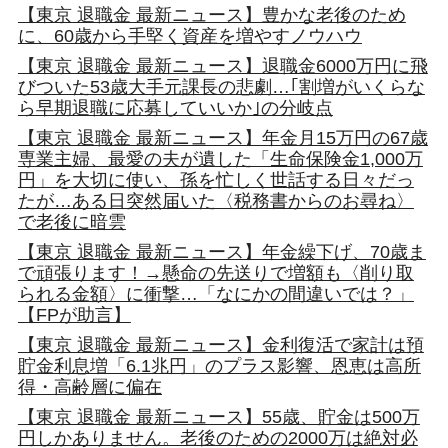
【東京 退職金 最新ニュース】豊かな老後のため
に、60歳から手堅く資産を増やすノウハウ
【東京 退職金 最新ニュース】退職金6000万円に飛
びついた53歳大手元課長の悲劇…｢割増がいくらな
ら早期退職に応募していいか｣の分岐点
【東京 退職金 最新ニュース】年金月15万円の67歳
専業主婦、最愛の夫が遺した「生命保険金1,000万
円」を大切に使い、孫を忙しく世話する日々だっ
たが…ある日突然届いた〈税務書からのお尋ね〉
で老後に暗雲
【東京 退職金 最新ニュース】年金繰下げ、70歳ま
で頑張ります！→懸命の先送りで増額も〈削り取
られる金額〉に衝撃…「なにかの間違いでは？」
【FPが助言】
【東京 退職金 最新ニュース】金利復活で家計は預
貯金利息増「6.1兆円」のプラス影響、恩恵は高所
得・高齢層に偏在
【東京 退職金 最新ニュース】55歳、貯金は500万
円しかありません。老後のための2000万は絶対必