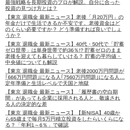
最強戦略を長期投資のプロが解説。自分に合った
投資の見つけ方とは？
【東京 退職金 最新ニュース】老後「月20万円」の
年金だけで生活できるか不安です。老後資金はど
のくらい必要ですか？ どう準備すれば良いでしょ
うか？
【東京 退職金 最新ニュース】40代・50代で「貯蓄
ゼロ世帯」は単身世帯で約36％!? 貯蓄ゼロのまま
老後を迎えても暮らしていける？ 貯蓄の平均値・
中央値についても解説
【東京 退職金 最新ニュース】老後2000万円問題が
｢666万円問題｣になる人｢7560万円問題｣になる人…
定年準備と生活レベルで天国と地獄
【東京 退職金 最新ニュース】「履歴書の空白期
間」があっても企業に採用される人と、敬遠され
る人の決定的な差
【東京 退職金 最新ニュース】【新NISA】40歳か
ら65歳まで毎月5万円積立投資をしたらいくらにな
る？「年利1～6％」で確認