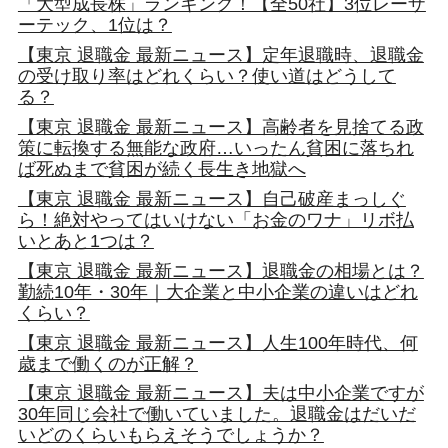
「大型成長株」ランキング！【全50社】3位レーザ
ーテック、1位は？
【東京 退職金 最新ニュース】定年退職時、退職金
の受け取り率はどれくらい？使い道はどうして
る？
【東京 退職金 最新ニュース】高齢者を見捨てる政
策に転換する無能な政府…いったん貧困に落ちれ
ば死ぬまで貧困が続く長生き地獄へ
【東京 退職金 最新ニュース】自己破産まっしぐ
ら！絶対やってはいけない「お金のワナ」リボ払
いとあと1つは？
【東京 退職金 最新ニュース】退職金の相場とは？
勤続10年・30年｜大企業と中小企業の違いはどれ
くらい？
【東京 退職金 最新ニュース】人生100年時代、何
歳まで働くのが正解？
【東京 退職金 最新ニュース】夫は中小企業ですが
30年同じ会社で働いていました。退職金はだいだ
いどのくらいもらえそうでしょうか？