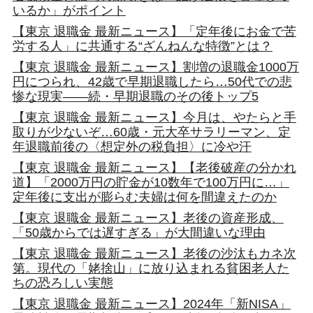
いるか」がポイント
【東京 退職金 最新ニュース】「定年後にお金で苦
労する人」に共通する“ざんねんな特徴”とは？
【東京 退職金 最新ニュース】割増の退職金1000万
円につられ、42歳で早期退職したら…50代での悲
惨な現実――続・早期退職のその後トップ5
【東京 退職金 最新ニュース】今月は、やたらと手
取りが少ないぞ…60歳・元大卒サラリーマン、定
年退職前後の〈想定外の税負担〉に冷や汗
【東京 退職金 最新ニュース】【老後破産の分かれ
道】「2000万円の貯金が10数年で100万円に…」
定年後に支出が膨らむ夫婦は何を間違えたのか
【東京 退職金 最新ニュース】老後の資産形成、
「50歳からでは遅すぎる」が大間違いな理由
【東京 退職金 最新ニュース】老後の沙汰もカネ次
第。現代の「姥捨山」に放り込まれる貧困老人た
ちの恐ろしい実態
【東京 退職金 最新ニュース】2024年「新NISA」