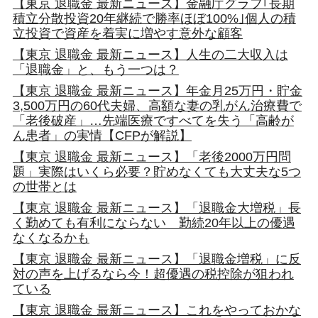
【東京 退職金 最新ニュース】金融庁グラフ｢長期
積立分散投資20年継続で勝率ほぼ100%｣個人の積
立投資で資産を着実に増やす意外な顧客
【東京 退職金 最新ニュース】人生の二大収入は
「退職金」と、もう一つは？
【東京 退職金 最新ニュース】年金月25万円・貯金
3,500万円の60代夫婦、高額な妻の乳がん治療費で
「老後破産」…先端医療ですべてを失う「高齢が
ん患者」の実情【CFPが解説】
【東京 退職金 最新ニュース】「老後2000万円問
題」実際はいくら必要？貯めなくても大丈夫な5つ
の世帯とは
【東京 退職金 最新ニュース】「退職金大増税」長
く勤めても有利にならない 勤続20年以上の優遇
なくなるかも
【東京 退職金 最新ニュース】「退職金増税」に反
対の声を上げるなら今！超優遇の税控除が狙われ
ている
【東京 退職金 最新ニュース】これをやっておかな