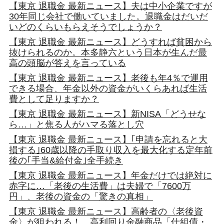
【東京 退職金 最新ニュース】夫は中小企業ですが
30年同じ会社で働いていました。退職金はだいだ
いどのくらいもらえそうでしょうか？
【東京 退職金 最新ニュース】どうすれば貧困から
抜けられるのか。本多静六という日本が生んだ最
高の頭脳が答えを言っている
【東京 退職金 最新ニュース】老後も年4％で運用
できる場合、年金以外の資金がいくらあれば生活
費として足りますか？
【東京 退職金 最新ニュース】新NISA「どうせな
ら…」と焦る人がハマる落とし穴
【東京 退職金 最新ニュース】｢申請を忘れると大
損する｣60歳以降の手取り収入を最大化する定年前
後の｢手当&給付金｣全手続き
【東京 退職金 最新ニュース】年金だけでは絶対に
赤字に…「老後の生活費」は夫婦で「7600万
円」、老後の資金の「驚きの真相」
【東京 退職金 最新ニュース】高齢者の〈老後資
金〉が狙われる！…高利回り金融商品「仕組債・