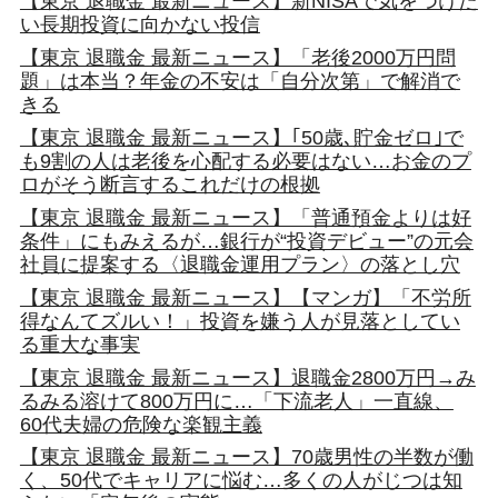
【東京 退職金 最新ニュース】新NISAで気をつけた
い長期投資に向かない投信
【東京 退職金 最新ニュース】「老後2000万円問
題」は本当？年金の不安は「自分次第」で解消で
きる
【東京 退職金 最新ニュース】｢50歳､貯金ゼロ｣で
も9割の人は老後を心配する必要はない…お金のプ
ロがそう断言するこれだけの根拠
【東京 退職金 最新ニュース】「普通預金よりは好
条件」にもみえるが…銀行が“投資デビュー”の元会
社員に提案する〈退職金運用プラン〉の落とし穴
【東京 退職金 最新ニュース】【マンガ】「不労所
得なんてズルい！」投資を嫌う人が見落としてい
る重大な事実
【東京 退職金 最新ニュース】退職金2800万円→み
るみる溶けて800万円に…「下流老人」一直線、
60代夫婦の危険な楽観主義
【東京 退職金 最新ニュース】70歳男性の半数が働
く、50代でキャリアに悩む…多くの人がじつは知