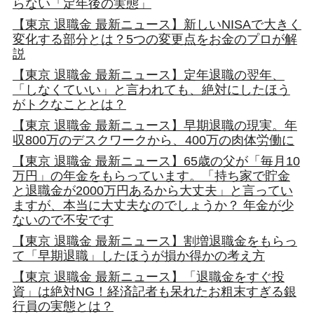
らない「定年後の実態」
【東京 退職金 最新ニュース】新しいNISAで大きく
変化する部分とは？5つの変更点をお金のプロが解
説
【東京 退職金 最新ニュース】定年退職の翌年、
「しなくていい」と言われても、絶対にしたほう
がトクなこととは？
【東京 退職金 最新ニュース】早期退職の現実。年
収800万のデスクワークから、400万の肉体労働に
【東京 退職金 最新ニュース】65歳の父が「毎月10
万円」の年金をもらっています。「持ち家で貯金
と退職金が2000万円あるから大丈夫」と言ってい
ますが、本当に大丈夫なのでしょうか？ 年金が少
ないので不安です
【東京 退職金 最新ニュース】割増退職金をもらっ
て「早期退職」したほうが損か得かの考え方
【東京 退職金 最新ニュース】「退職金をすぐ投
資」は絶対NG！経済記者も呆れたお粗末すぎる銀
行員の実態とは？