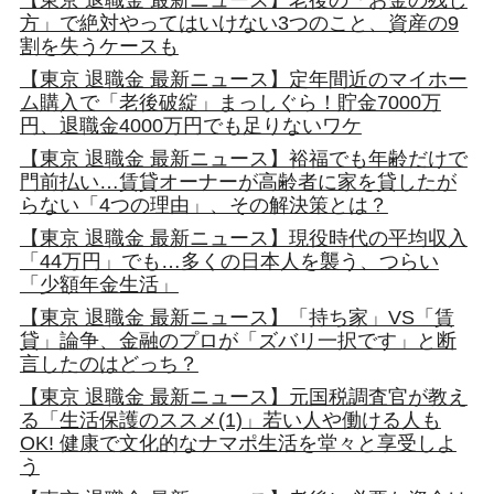
【東京 退職金 最新ニュース】老後の「お金の残し
方」で絶対やってはいけない3つのこと、資産の9
割を失うケースも
【東京 退職金 最新ニュース】定年間近のマイホー
ム購入で「老後破綻」まっしぐら！貯金7000万
円、退職金4000万円でも足りないワケ
【東京 退職金 最新ニュース】裕福でも年齢だけで
門前払い…賃貸オーナーが高齢者に家を貸したが
らない「4つの理由」、その解決策とは？
【東京 退職金 最新ニュース】現役時代の平均収入
「44万円」でも…多くの日本人を襲う、つらい
「少額年金生活」
【東京 退職金 最新ニュース】「持ち家」VS「賃
貸」論争、金融のプロが「ズバリ一択です」と断
言したのはどっち？
【東京 退職金 最新ニュース】元国税調査官が教え
る「生活保護のススメ(1)」若い人や働ける人も
OK! 健康で文化的なナマポ生活を堂々と享受しよ
う