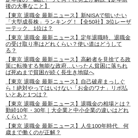
後の大事なこと】
【東京 退職金 最新ニュース】新NISAで狙いたい
「大型成長株」ランキング！【全50社】3位レーザ
ーテック、1位は？
【東京 退職金 最新ニュース】定年退職時、退職金
の受け取り率はどれくらい？使い道はどうして
る？
【東京 退職金 最新ニュース】高齢者を見捨てる政
策に転換する無能な政府…いったん貧困に落ちれ
ば死ぬまで貧困が続く長生き地獄へ
【東京 退職金 最新ニュース】自己破産まっしぐ
ら！絶対やってはいけない「お金のワナ」リボ払
いとあと1つは？
【東京 退職金 最新ニュース】退職金の相場とは？
勤続10年・30年｜大企業と中小企業の違いはどれ
くらい？
【東京 退職金 最新ニュース】人生100年時代、何
歳まで働くのが正解？