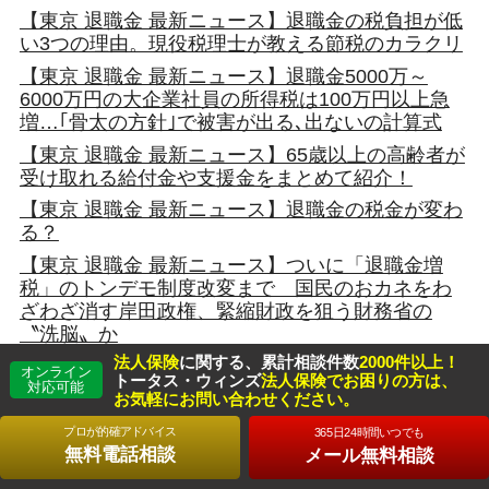
【東京 退職金 最新ニュース】退職金の税負担が低
い3つの理由。現役税理士が教える節税のカラクリ
【東京 退職金 最新ニュース】退職金5000万～
6000万円の大企業社員の所得税は100万円以上急
増…｢骨太の方針｣で被害が出る､出ないの計算式
【東京 退職金 最新ニュース】65歳以上の高齢者が
受け取れる給付金や支援金をまとめて紹介！
【東京 退職金 最新ニュース】退職金の税金が変わ
る？
【東京 退職金 最新ニュース】ついに「退職金増
税」のトンデモ制度改変まで 国民のおカネをわ
ざわざ消す岸田政権、緊縮財政を狙う財務省の
〝洗脳〟か
法人保険
に関する、累計相談件数
2000件以上！
【東京 退職金 最新ニュース】税務署が「専業主婦
オンライン
トータス・ウィンズ
法人保険でお困りの方は、
対応可能
の通帳」を狙う理由、退職金が危ない！
お気軽にお問い合わせください。
【東京 退職金 最新ニュース】お金持ちになれるの
プロが的確アドバイス
365日24時間いつでも
は「30代と50代」どっち？家計相談30年のFPの答
無料電話相談
メール無料相談
えは…