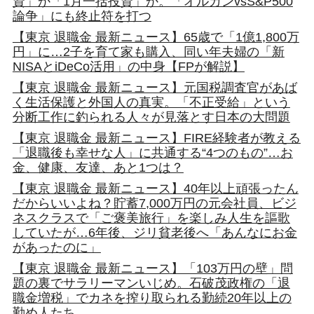
資」か「1月一括投資」か。「オルカンvsS&P500
論争」にも終止符を打つ
【東京 退職金 最新ニュース】65歳で「1億1,800万
円」に…2子を育て家も購入、同い年夫婦の「新
NISAとiDeCo活用」の中身【FPが解説】
【東京 退職金 最新ニュース】元国税調査官があば
く生活保護と外国人の真実。「不正受給」という
分断工作に釣られる人々が見落とす日本の大問題
【東京 退職金 最新ニュース】FIRE経験者が教える
「退職後も幸せな人」に共通する“4つのもの”…お
金、健康、友達、あと1つは？
【東京 退職金 最新ニュース】40年以上頑張ったん
だからいいよね？貯蓄7,000万円の元会社員、ビジ
ネスクラスで「ご褒美旅行」を楽しみ人生を謳歌
していたが…6年後、ジリ貧老後へ「あんなにお金
があったのに」
【東京 退職金 最新ニュース】「103万円の壁」問
題の裏でサラリーマンいじめ。石破茂政権の「退
職金増税」でカネを搾り取られる勤続20年以上の
勤め人たち