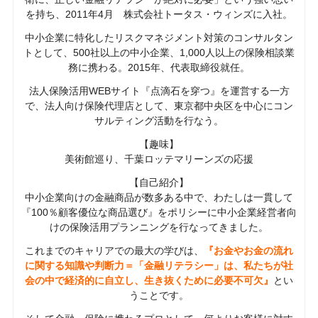
を持ち、2011年4月 株式会社トータス・ウィンズに入社。
中小企業に特化したリスクマネジメント対策のコンサルタン
トとして、500社以上の中小企業、1,000人以上の保険相談業
務に携わる。2015年、代表取締役就任。
法人保険活用WEBサイト『点滴石を穿つ』を運営する一方
で、法人向け保険代理店として、東京都中央区を中心にコン
サルティング活動を行なう。
【趣味】
美術館巡り、千葉ロッテマリーンズの応援
【自己紹介】
中小企業向けの金融商品が数多ある中で、わたしは一貫して
『100％顧客優位な商品選び』をポリシーに中小企業経営者向
けの保険活用プランニングを行なってきました。
これまでのキャリアでの最大の学びは、
『お金やお金の流れ
に関する知識や判断力＝「金融リテラシー」は、私たちが社
会の中で経済的に自立し、生き抜くために必要不可欠』
とい
うことです。