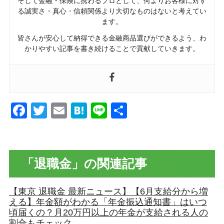
そして金融・保険に携わるプロとして、何よりお客様に対す
る誠実さ・真心・信頼関係より大切なものはないと考えてい
ます。
皆さんが安心して納得できる金融商品選びができるよう、わ
かりやすい記事を書き続けることで貢献していきます。
Facebook
Twitter
Email
Hatena
Line
共
有
「退職金」の関連記事
【東京 退職金 最新ニュース】【6月支給分から増
える】年金額がわかる「年金振込通知書」はいつ
頃届くの？月20万円以上の年金が支給される人の
割合もチェック