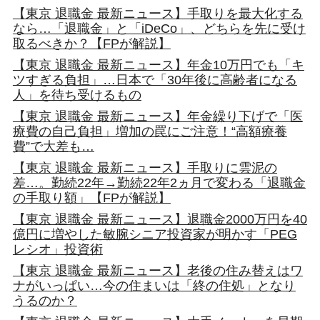
【東京 退職金 最新ニュース】手取りを最大化する
なら…「退職金」と「iDeCo」、どちらを先に受け
取るべきか？【FPが解説】
【東京 退職金 最新ニュース】年金10万円でも「キ
ツすぎる負担」…日本で「30年後に高齢者になる
人」を待ち受けるもの
【東京 退職金 最新ニュース】年金繰り下げで「医
療費の自己負担」増加の罠にご注意！“高額療養
費”で大差も…
【東京 退職金 最新ニュース】手取りに雲泥の
差…。勤続22年→勤続22年2ヵ月で変わる「退職金
の手取り額」【FPが解説】
【東京 退職金 最新ニュース】退職金2000万円を40
億円に増やした敏腕シニア投資家が明かす「PEG
レシオ」投資術
【東京 退職金 最新ニュース】老後の住み替えはワ
ナがいっぱい…今の住まいは「終の住処」となり
うるのか？