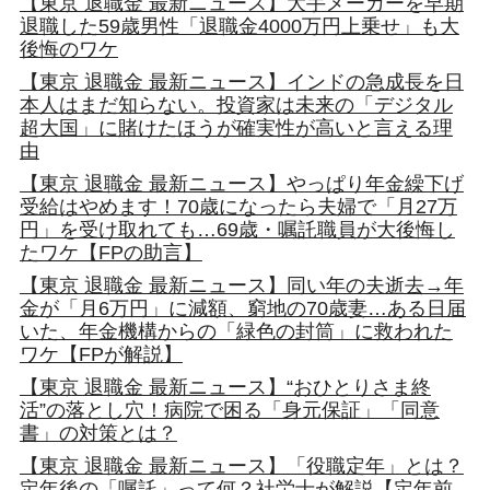
【東京 退職金 最新ニュース】大手メーカーを早期
退職した59歳男性「退職金4000万円上乗せ」も大
後悔のワケ
【東京 退職金 最新ニュース】インドの急成長を日
本人はまだ知らない。投資家は未来の「デジタル
超大国」に賭けたほうが確実性が高いと言える理
由
【東京 退職金 最新ニュース】やっぱり年金繰下げ
受給はやめます！70歳になったら夫婦で「月27万
円」を受け取れても…69歳・嘱託職員が大後悔し
たワケ【FPの助言】
【東京 退職金 最新ニュース】同い年の夫逝去→年
金が「月6万円」に減額、窮地の70歳妻…ある日届
いた、年金機構からの「緑色の封筒」に救われた
ワケ【FPが解説】
【東京 退職金 最新ニュース】“おひとりさま終
活”の落とし穴！病院で困る「身元保証」「同意
書」の対策とは？
【東京 退職金 最新ニュース】「役職定年」とは？
定年後の「嘱託」って何？社労士が解説【定年前