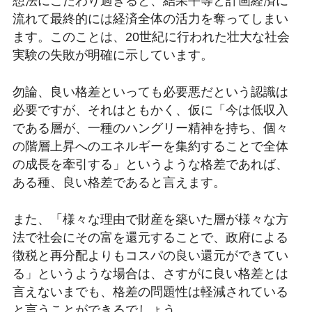
想法にこだわり過ぎると、結果平等と計画経済に
流れて最終的には経済全体の活力を奪ってしまい
ます。このことは、20世紀に行われた壮大な社会
実験の失敗が明確に示しています。
勿論、良い格差といっても必要悪だという認識は
必要ですが、それはともかく、仮に「今は低収入
である層が、一種のハングリー精神を持ち、個々
の階層上昇へのエネルギーを集約することで全体
の成長を牽引する」というような格差であれば、
ある種、良い格差であると言えます。
また、「様々な理由で財産を築いた層が様々な方
法で社会にその富を還元することで、政府による
徴税と再分配よりもコスパの良い還元ができてい
る」というような場合は、さすがに良い格差とは
言えないまでも、格差の問題性は軽減されている
と言うことができるでしょう。