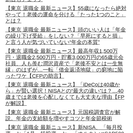
【東京 退職金 最新ニュース】55歳になったら絶対
やって！老後の運命を分ける「たった1つのこと」
とは？
【東京 退職金 最新ニュース】頭のいい人は「年金
の繰り下げ受給」をしない？「早死にすると損」
と言う人が気づいていない“年金の本質”
【東京 退職金 最新ニュース】最高年収1,500万
円・退職金2,500万円・貯蓄3,000万円の65歳元会
社員、人も羨む潤沢資産で「老後不安とは一生無
縁」のはずが…一転「借金返済地獄」の窮地に陥
ったワケ【CFPの助言】
【東京 退職金 最新ニュース】「iDeCoは40歳か
ら」が賢い選択！NISAとの“最大の違い”は？…40
歳までは老後を心配しなくても大丈夫な理由【FP
が解説】
【東京 退職金 最新ニュース】元国税調査官が解
説。年金の支給額を増やすコツと年金節税術
【東京 退職金 最新ニュース】新NISA、「毎月投