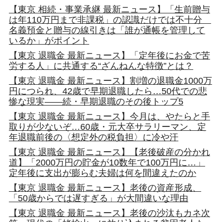
【東京 相続・事業承継 最新ニュース】「生前贈与
は年110万円まで非課税」の認識だけでは不十分
名義預金と贈与の線引きは「誰が通帳を管理して
いるか」がポイント
【東京 退職金 最新ニュース】「定年後にお金で苦
労する人」に共通する“ざんねんな特徴”とは？
【東京 退職金 最新ニュース】割増の退職金1000万
円につられ、42歳で早期退職したら…50代での悲
惨な現実――続・早期退職のその後トップ5
【東京 退職金 最新ニュース】今月は、やたらと手
取りが少ないぞ…60歳・元大卒サラリーマン、定
年退職前後の〈想定外の税負担〉に冷や汗
【東京 退職金 最新ニュース】【老後破産の分かれ
道】「2000万円の貯金が10数年で100万円に…」
定年後に支出が膨らむ夫婦は何を間違えたのか
【東京 退職金 最新ニュース】老後の資産形成、
「50歳からでは遅すぎる」が大間違いな理由
【東京 退職金 最新ニュース】老後の沙汰もカネ次