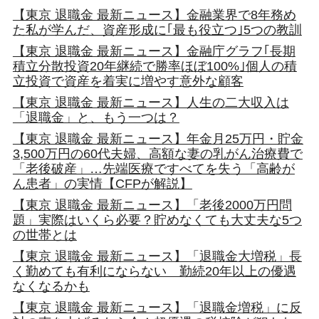
【東京 退職金 最新ニュース】金融業界で8年務め
た私が学んだ、資産形成に｢最も役立つ｣5つの教訓
【東京 退職金 最新ニュース】金融庁グラフ｢長期
積立分散投資20年継続で勝率ほぼ100%｣個人の積
立投資で資産を着実に増やす意外な顧客
【東京 退職金 最新ニュース】人生の二大収入は
「退職金」と、もう一つは？
【東京 退職金 最新ニュース】年金月25万円・貯金
3,500万円の60代夫婦、高額な妻の乳がん治療費で
「老後破産」…先端医療ですべてを失う「高齢が
ん患者」の実情【CFPが解説】
【東京 退職金 最新ニュース】「老後2000万円問
題」実際はいくら必要？貯めなくても大丈夫な5つ
の世帯とは
【東京 退職金 最新ニュース】「退職金大増税」長
く勤めても有利にならない 勤続20年以上の優遇
なくなるかも
【東京 退職金 最新ニュース】「退職金増税」に反