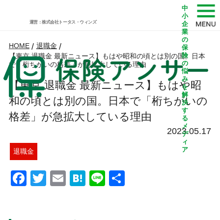
中
小
運営：株式会社トータス・ウィンズ
企
業
の
HOME
/
退職金
/
保
険
【東京 退職金 最新ニュース】もはや昭和の頃とは別の国。日本
の
で「桁ちがいの格差」が急拡大している理由
悩
み
【東京 退職金 最新ニュース】もはや昭
を
解
和の頃とは別の国。日本で「桁ちがいの
決
す
格差」が急拡大している理由
る
メ
2023.05.17
デ
ィ
ア
退職金
Facebook
Twitter
Email
Hatena
Line
共
有