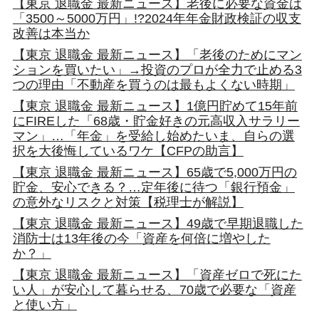
【東京 退職金 最新ニュース】老後に必要な資金は
「3500～5000万円」!?2024年年金財政検証の収支
改善は本当か
【東京 退職金 最新ニュース】「老後のためにマン
ションを買いたい」→投資のプロが全力で止める3
つの理由「不動産を買うのは最もよくない時期」
【東京 退職金 最新ニュース】1億円貯めて15年前
にFIREした「68歳・貯金好きの元高収入サラリー
マン」…「年金」を受給し始めたいま、自らの選
択を大後悔しているワケ【CFPの助言】
【東京 退職金 最新ニュース】65歳で5,000万円の
貯金、安心できる？…定年後に待つ「銀行預金」
の意外なリスクと対策【税理士が解説】
【東京 退職金 最新ニュース】49歳で早期退職した
消防士は13年後の今「資産を何倍に増やした
か？」
【東京 退職金 最新ニュース】「資産ゼロで死にた
い人」が安心して暮らせる、70歳で必要な「資産
と使い方」