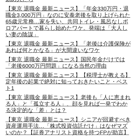
【東京 退職金 最新ニュース】「年金330万円・退
職金3,000万円」なのに安泰老後を取り上げられた
65歳元常務…家を失い、共同トイレ・風呂なしボ
ロアパートで暮らし始めたワケ。発端は「大人し
い妻の陰謀」
【東京 退職金 最新ニュース】「老後は介護保険が
あれば何とかなる」が大間違いなワケ
【東京 退職金 最新ニュース】国民年金だけでは
「老後6000万円問題」になる当然の理由
【東京 退職金 最新ニュース】【税理士が教える】
定年後の起業で絶対に知っておきたいこと・ベス
ト1
【東京 退職金 最新ニュース】老後も「人に恵まれ
る人」と「孤立する人」、顔を見れば一発でわか
る決定的な「差」とは？
【東京 退職金 最新ニュース】シニアが回避すべき
資産運用手法…「株式投資信託だけ」はなぜマズ
いのか？【証券アナリスト資格を持つFPが助言】