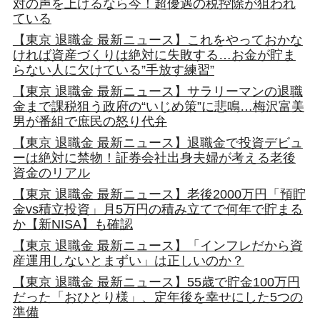
対の声を上げるなら今！超優遇の税控除が狙われ
ている
【東京 退職金 最新ニュース】これをやっておかな
ければ資産づくりは絶対に失敗する…お金が貯ま
らない人に欠けている”手放す練習”
【東京 退職金 最新ニュース】サラリーマンの退職
金まで課税狙う政府の“いじめ策”に悲鳴…梅沢富美
男が番組で庶民の怒り代弁
【東京 退職金 最新ニュース】退職金で投資デビュ
ーは絶対に禁物！証券会社出身夫婦が考える老後
資金のリアル
【東京 退職金 最新ニュース】老後2000万円「預貯
金vs積立投資」月5万円の積み立てで何年で貯まる
か【新NISA】も確認
【東京 退職金 最新ニュース】「インフレだから資
産運用しないとまずい」は正しいのか？
【東京 退職金 最新ニュース】55歳で貯金100万円
だった「おひとり様」、定年後を幸せにした5つの
準備