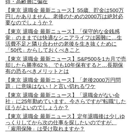
得・高齢層に偏在
【東京 退職金 最新ニュース】55歳、貯金は500万
円しかありません。老後のための2000万は絶対必
要なのでしょうか？
【東京 退職金 最新ニュース】「保守的な金銭感
覚」のままでは快適なシニアライフは困難に…生
活費不足と隣り合わせの老後を生き抜くために
「50代」からしておくべきこと
【東京 退職金 最新ニュース】S&P500を1カ月で売
却したら勝率62％、でも10年保有すると…長期保
有の恐るべきメリットとは
【東京 退職金 最新ニュース】「老後2000万円問
題」に意味はない！と言い切れるワケ
【東京 退職金 最新ニュース】「退職金がない会
社」に25年勤めています。今さらですが”転職”した
ほうがよいのでしょうか？
【東京 退職金 最新ニュース】定年退職後は少しゆ
っくりしてから次の仕事を探したいのですが、
「雇用保険」は受け取れますか？