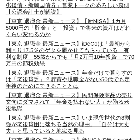
劣後債・新興国債券」営業トークの恐ろしい裏側
【公認会計士が解説】
【東京 退職金 最新ニュース】【新NISA】1カ月
5000円の「貯金」と「投資」で将来の資産はどれ
くらい変わるのか
【東京 退職金 最新ニュース】iDeCoは「最初から
利回り17.5％のゲタを履かせてもらっている」有
利な制度 55歳からでも「月2万円10年投資」で70
万円の節税効果
【東京 退職金 最新ニュース】年金だけで暮らすの
は「老後貧乏」？貯蓄や退職金がない50代でも定
年後のためにできることとは
【東京 退職金 最新ニュース】民間保険商品の売り
文句にダマされて「年金を払わない人」が陥る老
後地獄
【東京 退職金 最新ニュース】いま現役世代の8割
強が老後貧困に落ちる当然の理由。「自分は大丈
夫」と思っていると地獄を見る