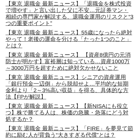
【東京 退職金 最新ニュース】「退職金を株式投資
で増やす」と言い出した父に不安…元証券マン・
相続の専門家が解説する、退職金運用のリスクと“3
つの重要ポイント”
【東京 退職金 最新ニュース】55歳になったら絶対
やって！老後の運命を分ける「たった1つのこと」
とは？
【東京 退職金 最新ニュース】 【資産8億円の元消
防士が明かす】富裕層は知っている…資産1000万
～3000万円を超すために絶対欠かせないこと
【東京 退職金 最新ニュース】シニアの資産運用
「銀行預金一辺倒」から脱却せよ…平均的な短期
金利より「2～3%高い収益」を得る、具体的な方
法【FPが解説】
【東京 退職金 最新ニュース】【新NISAにも役立
つ】株で勝てる人は、株価の急騰・急落にどう対
処するか？
【東京 退職金 最新ニュース】「FIRE」を夢見て節
約に励む人が背負う“大きすぎる代償”とは？