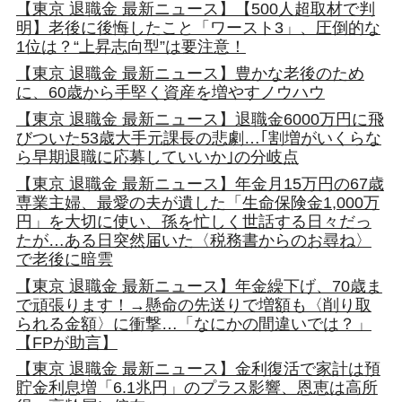
【東京 退職金 最新ニュース】【500人超取材で判
明】老後に後悔したこと「ワースト3」、圧倒的な
1位は？“上昇志向型”は要注意！
【東京 退職金 最新ニュース】豊かな老後のため
に、60歳から手堅く資産を増やすノウハウ
【東京 退職金 最新ニュース】退職金6000万円に飛
びついた53歳大手元課長の悲劇…｢割増がいくらな
ら早期退職に応募していいか｣の分岐点
【東京 退職金 最新ニュース】年金月15万円の67歳
専業主婦、最愛の夫が遺した「生命保険金1,000万
円」を大切に使い、孫を忙しく世話する日々だっ
たが…ある日突然届いた〈税務書からのお尋ね〉
で老後に暗雲
【東京 退職金 最新ニュース】年金繰下げ、70歳ま
で頑張ります！→懸命の先送りで増額も〈削り取
られる金額〉に衝撃…「なにかの間違いでは？」
【FPが助言】
【東京 退職金 最新ニュース】金利復活で家計は預
貯金利息増「6.1兆円」のプラス影響、恩恵は高所