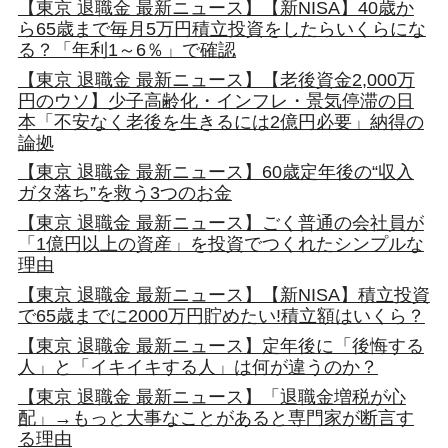
【東京 退職金 最新ニュース】【新NISA】40歳か
ら65歳まで毎月5万円積立投資をしたらいくらにな
る？「年利1～6％」で確認
【東京 退職金 最新ニュース】【老後資金2,000万
円のウソ】少子高齢化・インフレ・景気停滞の日
本「不安なく老後を生きるには2億円必要」納得の
論拠
【東京 退職金 最新ニュース】60歳定年後の“収入
ガタ落ち”を救う3つのお金
【東京 退職金 最新ニュース】ごく普通の会社員が
「1億円以上の資産」を投資でつくれたシンプルな
理由
【東京 退職金 最新ニュース】【新NISA】積立投資
で65歳までに2000万円貯めたい!積立額はいくら？
【東京 退職金 最新ニュース】定年後に「後悔する
人」と「イキイキする人」は何が違うのか？
【東京 退職金 最新ニュース】「退職金増税が心
配」→もっと大事なことがあると専門家が断言す
る理由