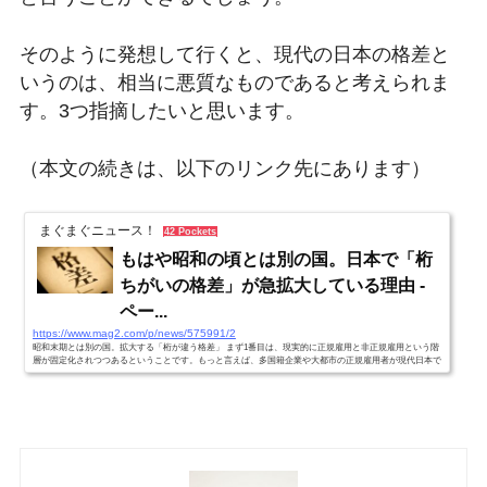
そのように発想して行くと、現代の日本の格差と
いうのは、相当に悪質なものであると考えられま
す。3つ指摘したいと思います。
（本文の続きは、以下のリンク先にあります）
まぐまぐニュース！
42 Pockets
もはや昭和の頃とは別の国。日本で「桁
ちがいの格差」が急拡大している理由 -
ペー...
https://www.mag2.com/p/news/575991/2
昭和末期とは別の国。拡大する「桁が違う格差」 まず1番目は、現実的に正規雇用と非正規雇用という階
層が固定化されつつあるということです。もっと言えば、多国籍企業や大都市の正規雇用者が現代日本で
は貴族階級に属し、国内産業や地…