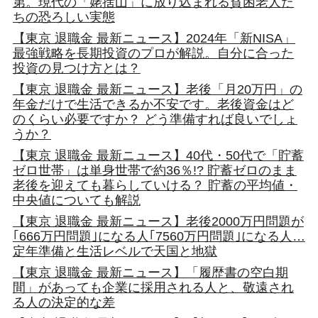
第。現代の「姥捨山」に放り込まれる貧困老人た
ちの恐ろしい実態
【東京 退職金 最新ニュース】2024年「新NISA」
最強戦略を長期投資のプロが解説。自分に合った
投資の見つけ方とは？
【東京 退職金 最新ニュース】老後「月20万円」の
年金だけで生活できるか不安です。老後資金はど
のくらい必要ですか？ どう準備すれば良いでしょ
うか？
【東京 退職金 最新ニュース】40代・50代で「貯蓄
ゼロ世帯」は単身世帯で約36％!? 貯蓄ゼロのまま
老後を迎えても暮らしていける？ 貯蓄の平均値・
中央値についても解説
【東京 退職金 最新ニュース】老後2000万円問題が
｢666万円問題｣になる人｢7560万円問題｣になる人…
定年準備と生活レベルで天国と地獄
【東京 退職金 最新ニュース】「履歴書の空白期
間」があっても企業に採用される人と、敬遠され
る人の決定的な差