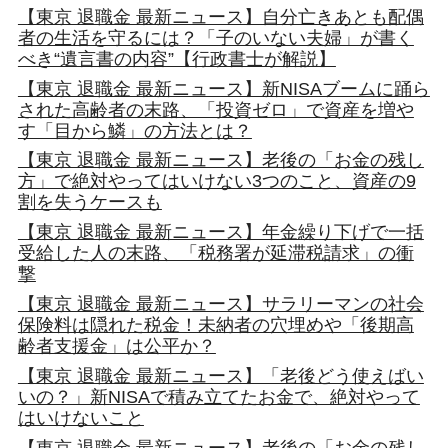
【東京 退職金 最新ニュース】自分亡きあとも配偶
者の生活を守るには？「子のいない夫婦」が書く
べき“遺言書の内容”【行政書士が解説】
【東京 退職金 最新ニュース】新NISAブームに踊ら
された高齢者の末路、「投資ゼロ」で資産を増や
す「目から鱗」の方法とは？
【東京 退職金 最新ニュース】老後の「お金の残し
方」で絶対やってはいけない3つのこと、資産の9
割を失うケースも
【東京 退職金 最新ニュース】年金繰り下げで一括
受給した人の末路、「税務署が延滞税請求」の衝
撃
【東京 退職金 最新ニュース】サラリーマンの社会
保険料は隠れた税金！未納者の穴埋めや「後期高
齢者支援金」は公平か？
【東京 退職金 最新ニュース】「老後どう使えばい
いの？」新NISAで積み立てたお金で、絶対やって
はいけないこと